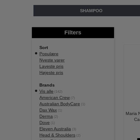
SHAMPOO
Filters
Sort
Populære
Nyeste varer
Laveste pris
Højeste pris
Brands
Vis alle
(142)
American Crew
(7)
Australian BodyCare
(1)
Dax Wax
(1)
Maria N
Derma
(2)
Ca
Dove
(1)
Eleven Australia
(3)
Head & Shoulders
(2)