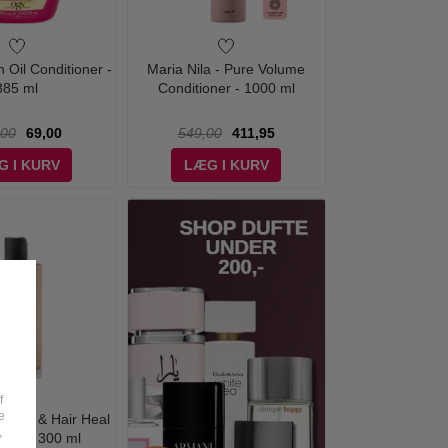
n Oil Conditioner -
Maria Nila - Pure Volume
385 ml
Conditioner - 1000 ml
,00
69,00
549,00
411,95
G I KURV
LÆG I KURV
f
e
- Head & Hair Heal
,
oner - 300 ml