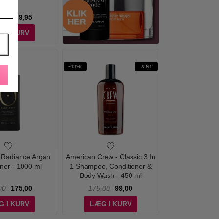
00
179,95
G I KURV
-43%
3IN1
- Radiance Argan
American Crew - Classic 3 In
oner - 1000 ml
1 Shampoo, Conditioner &
Body Wash - 450 ml
00
175,00
175,00
99,00
G I KURV
LÆG I KURV