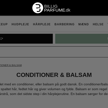
KEUP
HUDPLEJE
HÅRPLEJE
BARBERING
MÆND
HELSE

PRADA P
TIONER & BALSAM
CONDITIONER & BALSAM
et med en conditioner, eller balsam på godt dansk. En conditioner/balsa
paltet hår, fedtet hår og giver volumen og fylde. Balsam er som regel 
hårstrå, som det sidste step i din hårplejerutine. En balsam sørger for