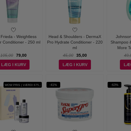
 Frieda - Weightless
Head & Shoulders - DermaX
Johnson
 Conditioner - 250 ml
Pro Hydrate Conditioner - 220
Shampoo &
ml
More T
105,00
79,00
45,00
35,00
49,
LÆG I KURV
LÆG I KURV
LÆ
-41%
-63%
WOW PRIS | VÆRDI 675,-