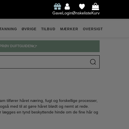
Gave
Login
Ønskeliste
Kurv
TANNING
ØVRIGE
TILBUD
MÆRKER
OVERSIGT
ARFUME SPAR OP TIL 30% 👉
m tilfører håret næring, fugt og forskellige processer,
også med til at gøre håret blødt og nemt at rede.
 der lægges en tynd beskyttende hinde om de fine hår og