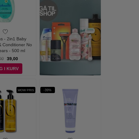
s - 2in1 Baby
 Conditioner No
ears - 500 ml
00
39,00
G I KURV
-39%
WOW PRIS