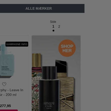
ALLE MÆRKER
Side
1
2
KAMPAGNE INFO
rphy - Leave In
ir - 200 ml
277,95