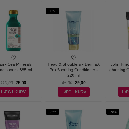
-13%
ui - Sea Minerals
Head & Shoulders - DermaX
John Frie
nditioner - 385 ml
Pro Soothing Conditioner -
Lightening C
220 ml
110,00
75,00
45,00
39,00
LÆG I KURV
LÆG I KURV
LÆ
-22%
-20%