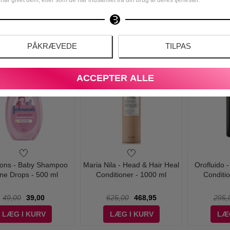
ml
179,00
109,00
105,00
79,00
239,
LÆG I KURV
LÆG I KURV
LÆ
PÅKRÆVEDE
TILPAS
-25%
-41%
ACCEPTER ALLE
ons - Baby Shampoo
Maria Nila - Head & Hair Heal
Orofluido 
ne Drops - 500 ml
Conditioner - 1000 ml
Conditi
49,00
39,00
625,00
468,95
295,
LÆG I KURV
LÆG I KURV
LÆ