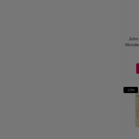
John
Wonder
-13%