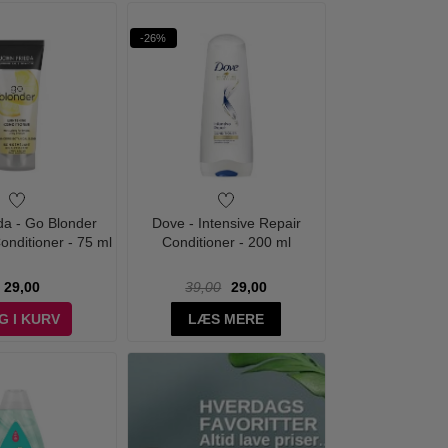
-26%
da - Go Blonder
Dove - Intensive Repair
onditioner - 75 ml
Conditioner - 200 ml
29,00
39,00
29,00
G I KURV
LÆS MERE