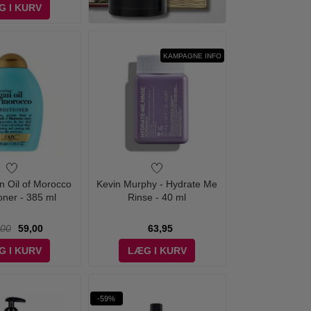
G I KURV
KAMPAGNE INFO
n Oil of Morocco
Kevin Murphy - Hydrate Me
oner - 385 ml
Rinse - 40 ml
,00
59,00
63,95
G I KURV
LÆG I KURV
-59%