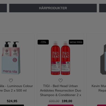
HÅRPRODUKTER
-72%
WOW PRIS
ila - Luminous Colour
TIGI - Bed Head Urban
Kevin Mu
re Duo 2 x 500 ml
Antidotes Resurrection Duo
Repa
Shampoo & Conditioner 2 x
750 ml
524,95
699,00
199,00