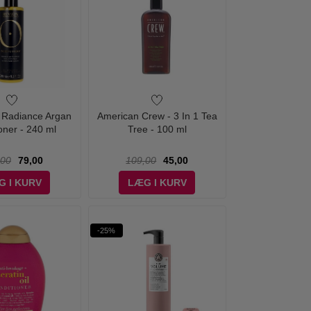
- Radiance Argan
American Crew - 3 In 1 Tea
oner - 240 ml
Tree - 100 ml
,00
79,00
109,00
45,00
G I KURV
LÆG I KURV
-25%