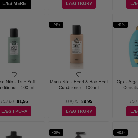
LÆS MERE
LÆG I KURV
LÆ
-24%
-41%
ia Nila - True Soft
Maria Nila - Head & Hair Heal
Ogx - Arga
nditioner - 100 ml
Conditioner - 100 ml
Conditi
109,00
81,95
119,00
89,95
100
LÆG I KURV
LÆG I KURV
LÆ
-58%
-61%