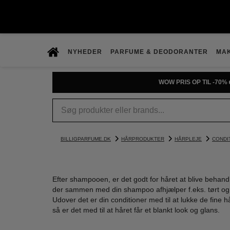
NYHEDER
PARFUME & DEODORANTER
MA
PRØV DUFTGUIDEN
BILLIGPARFUME.DK
HÅRPRODUKTER
HÅRPLEJE
CONDI
Efter shampooen, er det godt for håret at blive behandl
der sammen med din shampoo afhjælper f.eks. tørt og s
Udover det er din conditioner med til at lukke de fine 
så er det med til at håret får et blankt look og glans.