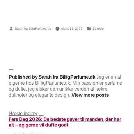
Posted
Posted
Sarah fra BilligParfume.dk
marts 18, 2025
Solpleje
by
in
Published by Sarah fra BilligParfume.dk
Jeg er en af
pigerne hos BilligParfume.dk. Min passion er parfume
og dufte, jeg elsker den unikke verden af lækre
View more posts
duftnoter og elegante design.
Indlægsnavigation
Next
Næste indlæg
Fars Dag 2026: De bedste gaver til manden, der har
post:
alt – og gerne vil dufte godt