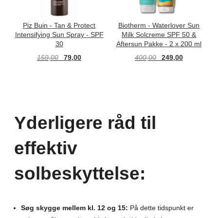
Piz Buin - Tan & Protect
Biotherm - Waterlover Sun
P
Intensifying Sun Spray - SPF
Milk Solcreme SPF 50 &
G
30
Aftersun Pakke - 2 x 200 ml
159,00
79,00
400,00
249,00
LÆG I KURV
LÆG I KURV
Yderligere råd til
effektiv
solbeskyttelse:
Søg skygge mellem kl. 12 og 15:
På dette tidspunkt er