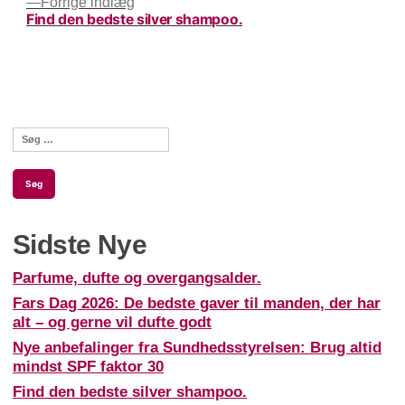
Previous
Forrige indlæg
Find den bedste silver shampoo.
post:
Søg
efter:
Sidste Nye
Parfume, dufte og overgangsalder.
Fars Dag 2026: De bedste gaver til manden, der har
alt – og gerne vil dufte godt
Nye anbefalinger fra Sundhedsstyrelsen: Brug altid
mindst SPF faktor 30
Find den bedste silver shampoo.