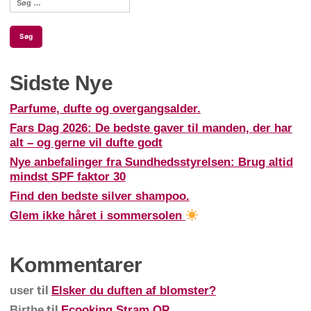
efter:
Sidste Nye
Parfume, dufte og overgangsalder.
Fars Dag 2026: De bedste gaver til manden, der har
alt – og gerne vil dufte godt
Nye anbefalinger fra Sundhedsstyrelsen: Brug altid
mindst SPF faktor 30
Find den bedste silver shampoo.
Glem ikke håret i sommersolen
Kommentarer
til
user
Elsker du duften af blomster?
til
Birthe
Ecooking Stram OP