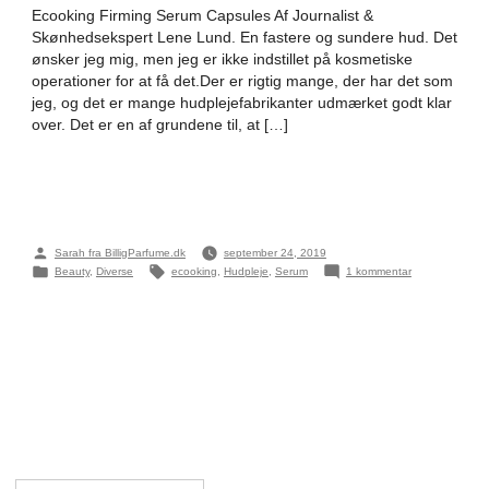
Ecooking Firming Serum Capsules Af Journalist &
Skønhedsekspert Lene Lund. En fastere og sundere hud. Det
ønsker jeg mig, men jeg er ikke indstillet på kosmetiske
operationer for at få det.Der er rigtig mange, der har det som
jeg, og det er mange hudplejefabrikanter udmærket godt klar
over. Det er en af grundene til, at […]
Posted
Sarah fra BilligParfume.dk
september 24, 2019
by
Posted
Tags:
til
Beauty
,
Diverse
ecooking
,
Hudpleje
,
Serum
1 kommentar
in
Ecooking
Stram
OP
Søg