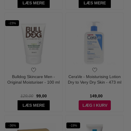
LÆS MERE
LÆS MERE
-23%
Bulldog Skincare Men -
CeraVe - Moisturising Lotion
Original Moisturiser - 100 ml
Dry to Very Dry Skin - 473 ml
129,00
99,00
149,00
LÆS MERE
LÆG I KURV
-36%
-19%