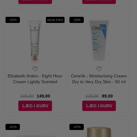
-53%
-29%
WOW PRIS
Elizabeth Arden - Eight Hour
CeraVe - Moisturising Cream
Cream Lightly Scented
Dry to Very Dry Skin - 50 ml
315,00
149,00
125,00
89,00
LÆG I KURV
LÆG I KURV
-41%
-47%