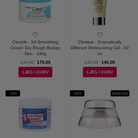
CeraVe - SA Smoothing
Clinique - Dramatically
Cream Dry Rough Bumpy
Different Moisturizing Gel - 50
Skin - 340g
ml
199,00
175,00
235,00
145,00
LÆG I KURV
LÆG I KURV
-15%
-41%
WOW PRIS