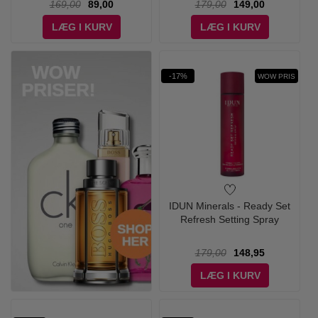
169,00
89,00
179,00
149,00
LÆG I KURV
LÆG I KURV
-17%
WOW PRIS
IDUN Minerals - Ready Set
Refresh Setting Spray
179,00
148,95
LÆG I KURV