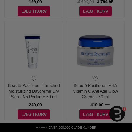
199,00
4.590,00
3.794,95
LÆG I KURV
LÆG I KURV
Beauté Pacifique - Enriched
Beauté Pacifique - AHA
Moisturizing Daycreme Dry
Vitamin C Anti Age Glow
Skin - No Perfume 50 ml
Creme - 50 ml
249,00
419,00
1
LÆG I KURV
LÆG I KURV
⭐⭐⭐⭐⭐ OVER 200.000 GLADE KUNDER