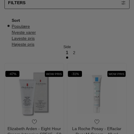
FILTERS
Sort
Populære
Nyeste varer
Laveste pris
Højeste pris
Side
1
2
-47%
-31%
WOW PRIS
WOW PRIS
Elizabeth Arden - Eight Hour
La Roche Posay - Effaclar