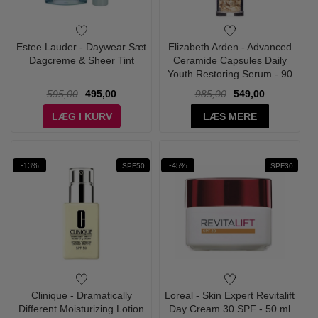
Estee Lauder - Daywear Sæt
Elizabeth Arden - Advanced
Dagcreme & Sheer Tint
Ceramide Capsules Daily
Youth Restoring Serum - 90
Stk
595,00
495,00
985,00
549,00
LÆG I KURV
LÆS MERE
-13%
-45%
SPF50
SPF30
Clinique - Dramatically
Loreal - Skin Expert Revitalift
Different Moisturizing Lotion
Day Cream 30 SPF - 50 ml