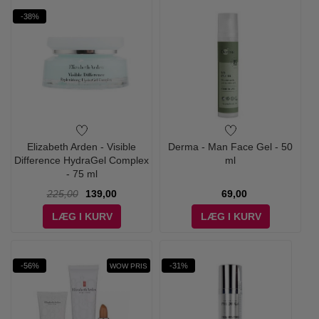
-38%
Elizabeth Arden - Visible
Derma - Man Face Gel - 50
Difference HydraGel Complex
ml
- 75 ml
225,00
139,00
69,00
LÆG I KURV
LÆG I KURV
-56%
-31%
WOW PRIS