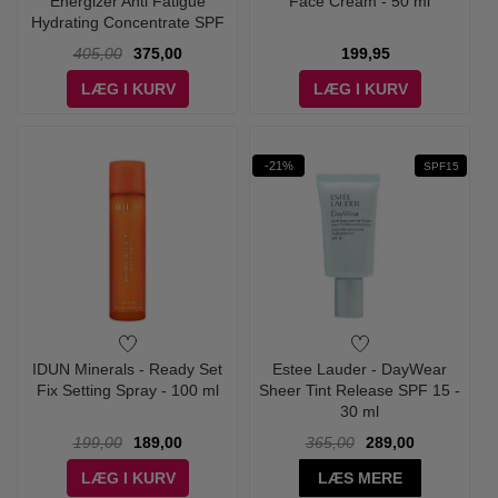
Energizer Anti Fatigue
Face Cream - 50 ml
Hydrating Concentrate SPF
40
405,00
375,00
199,95
LÆG I KURV
LÆG I KURV
-21%
SPF15
IDUN Minerals - Ready Set
Estee Lauder - DayWear
Fix Setting Spray - 100 ml
Sheer Tint Release SPF 15 -
30 ml
199,00
189,00
365,00
289,00
LÆG I KURV
LÆS MERE