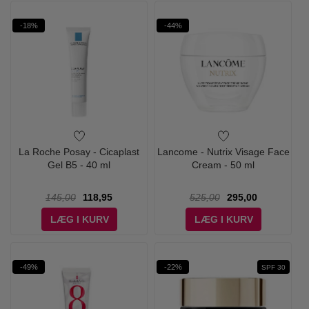
-18%
-44%
La Roche Posay - Cicaplast
Lancome - Nutrix Visage Face
Gel B5 - 40 ml
Cream - 50 ml
145,00
118,95
525,00
295,00
LÆG I KURV
LÆG I KURV
-49%
-22%
SPF 30