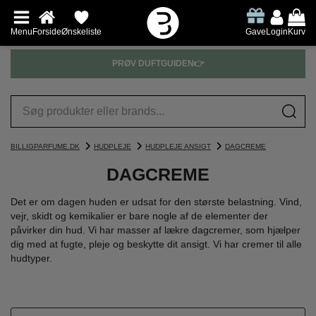
Menu
Forside
Ønskeliste
Gave
Login
Kurv
PRØV DUFTGUIDEN👉
BILLIGPARFUME.DK
HUDPLEJE
HUDPLEJE ANSIGT
DAGCREME
DAGCREME
Det er om dagen huden er udsat for den største belastning. Vind,
vejr, skidt og kemikalier er bare nogle af de elementer der
påvirker din hud. Vi har masser af lækre dagcremer, som hjælper
dig med at fugte, pleje og beskytte dit ansigt. Vi har cremer til alle
hudtyper.