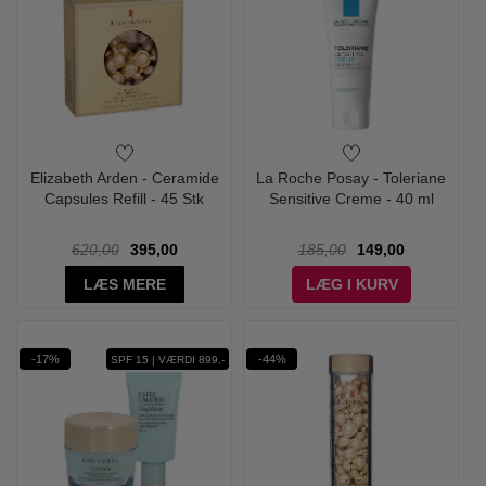
Elizabeth Arden - Ceramide
La Roche Posay - Toleriane
Capsules Refill - 45 Stk
Sensitive Creme - 40 ml
620,00
395,00
185,00
149,00
LÆS MERE
LÆG I KURV
-17%
-44%
SPF 15 | VÆRDI 899,-