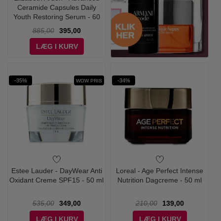
Ceramide Capsules Daily
Youth Restoring Serum - 60
Stk
885,00
395,00
LÆG I KURV
-35%
-34%
WOW PRIS
Estee Lauder - DayWear Anti
Loreal - Age Perfect Intense
Oxidant Creme SPF15 - 50 ml
Nutrition Dagcreme - 50 ml
535,00
349,00
210,00
139,00
LÆG I KURV
LÆG I KURV