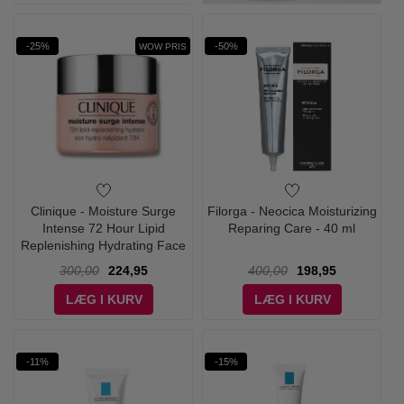
-25%
-50%
WOW PRIS
Clinique - Moisture Surge
Filorga - Neocica Moisturizing
Intense 72 Hour Lipid
Reparing Care - 40 ml
Replenishing Hydrating Face
Cream - 50 ml
300,00
224,95
400,00
198,95
LÆG I KURV
LÆG I KURV
-11%
-15%