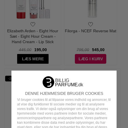
Elizabeth Arden - Eight Hour
Filorga - NCEF Reverse Mat
Sæt - Eight Hour Cream -
Hand Cream - Lip Stick
445,00
195,00
795,00
545,00
LÆS MERE
LÆG I KURV
-25%
-34%
SPF 50
DENNE HJEMMESIDE BRUGER COOKIES
Vi bruger cookies til at tilpasse vores indhold og annoncer, til
at vise dig funktioner til sociale medier og til at analysere
vores trafik. Vi deler også oplysninger om din brug af vores
hjemmeside med vores partnere inden for sociale medier,
annonceringspartnere og analysepartnere. Vores partnere
kan kombinere disse data med andre oplysninger, du har
givet dem, eller som de har indsamlet fra din brug af deres