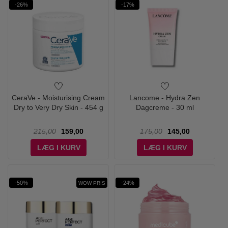
-26%
-17%
CeraVe - Moisturising Cream
Lancome - Hydra Zen
Dry to Very Dry Skin - 454 g
Dagcreme - 30 ml
215,00
159,00
175,00
145,00
LÆG I KURV
LÆG I KURV
-50%
-24%
WOW PRIS