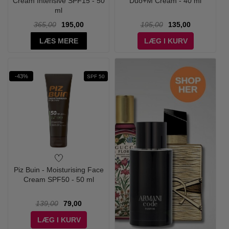
Cream Intensive SPF15 - 50
Duo+M Cream - 40 ml
ml
365,00
195,00
195,00
135,00
LÆS MERE
LÆG I KURV
-43%
SPF 50
Piz Buin - Moisturising Face
Cream SPF50 - 50 ml
139,00
79,00
LÆG I KURV