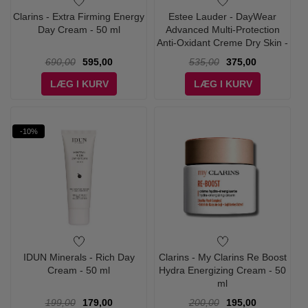
Clarins - Extra Firming Energy
Estee Lauder - DayWear
Day Cream - 50 ml
Advanced Multi-Protection
Anti-Oxidant Creme Dry Skin -
50 ml
690,00
595,00
535,00
375,00
LÆG I KURV
LÆG I KURV
-10%
IDUN Minerals - Rich Day
Clarins - My Clarins Re Boost
Cream - 50 ml
Hydra Energizing Cream - 50
ml
199,00
179,00
200,00
195,00