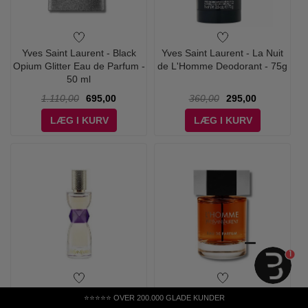
Yves Saint Laurent - Black
Yves Saint Laurent - La Nuit
Opium Glitter Eau de Parfum -
de L'Homme Deodorant - 75g
50 ml
1.110,00
695,00
360,00
295,00
LÆG I KURV
LÆG I KURV
1
Yves Saint Laurent - YSL
Yves Saint Laurent - L'Homme
⭐⭐⭐⭐⭐ OVER 200.000 GLADE KUNDER
Manifesto - 90 ml - Edp
Eau de Parfum - 60 ml - Edp