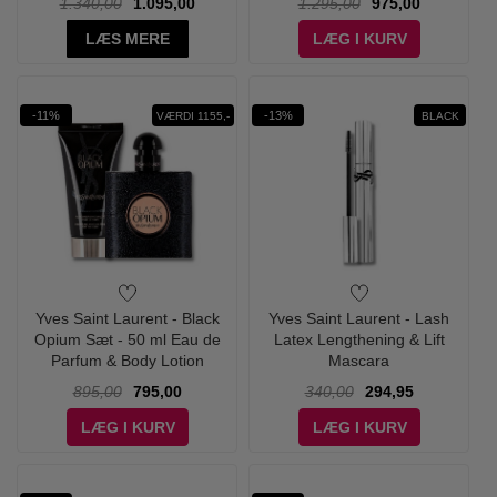
1.340,00
1.095,00
1.295,00
975,00
LÆS MERE
LÆG I KURV
-11%
-13%
VÆRDI 1155,-
BLACK
Yves Saint Laurent - Black
Yves Saint Laurent - Lash
Opium Sæt - 50 ml Eau de
Latex Lengthening & Lift
Parfum & Body Lotion
Mascara
895,00
795,00
340,00
294,95
LÆG I KURV
LÆG I KURV