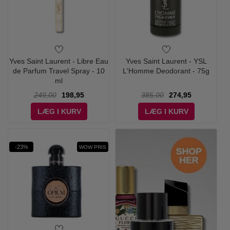
Yves Saint Laurent - Libre Eau
Yves Saint Laurent - YSL
de Parfum Travel Spray - 10
L'Homme Deodorant - 75g
ml
249,00
198,95
385,00
274,95
LÆG I KURV
LÆG I KURV
-23%
WOW PRIS