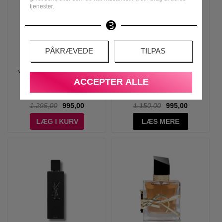
tjenester.
PÅKRÆVEDE
TILPAS
Yves Saint Laurent - YSL
Yves Saint Laurent - Libre
ACCEPTER ALLE
L'Homme - 200 ml - Edt
Vanille Couture Eau de
Parfum - 50 ml
1.295,00
995,00
1.150,00
995,00
LÆG I KURV
LÆS MERE