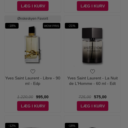
LÆG I KURV
LÆG I KURV
Ønskeskyen Favorit
-18%
-21%
WOW PRIS
Yves Saint Laurent - Libre - 90
Yves Saint Laurent - La Nuit
ml - Edp
de L'Homme - 60 ml - Edt
1.220,00
995,00
725,00
575,00
LÆG I KURV
LÆG I KURV
-12%
-18%