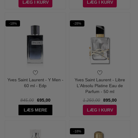
LÆG I KURV
LÆG I KURV
-18%
-28%
Yves Saint Laurent - Y Men -
Yves Saint Laurent - Libre
60 ml - Edp
L'Absolu Platine Eau de
Parfum - 50 ml
845,00
695,00
1.250,00
895,00
LÆS MERE
LÆG I KURV
-18%