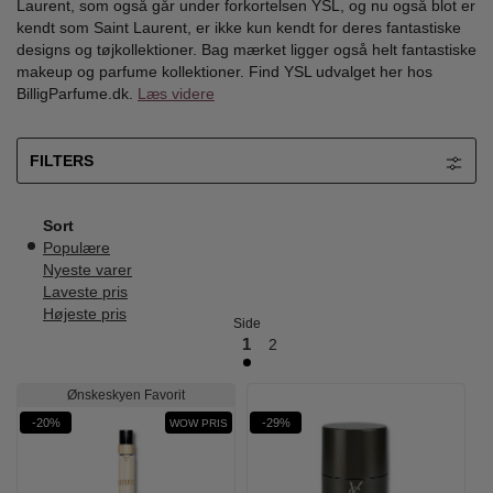
Laurent, som også går under forkortelsen YSL, og nu også blot er
kendt som Saint Laurent, er ikke kun kendt for deres fantastiske
designs og tøjkollektioner. Bag mærket ligger også helt fantastiske
makeup og parfume kollektioner. Find YSL udvalget her hos
BilligParfume.dk.
Læs videre
FILTERS
Sort
Populære
Nyeste varer
Laveste pris
Højeste pris
Side
1
2
Ønskeskyen Favorit
-20%
-29%
WOW PRIS