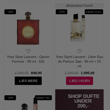
Ønskeskyen Favorit
-19%
-22%
VÆRDI 1510,-
Yves Saint Laurent - Opium
Yves Saint Laurent - Libre Eau
Femme - 90 ml - Edt
de Parfum Sæt - 90 ml + 10
ml
1.049,00
849,00
1.395,00
1.095,00
LÆS MERE
LÆG I KURV
-18%
VÆRDI 795,-