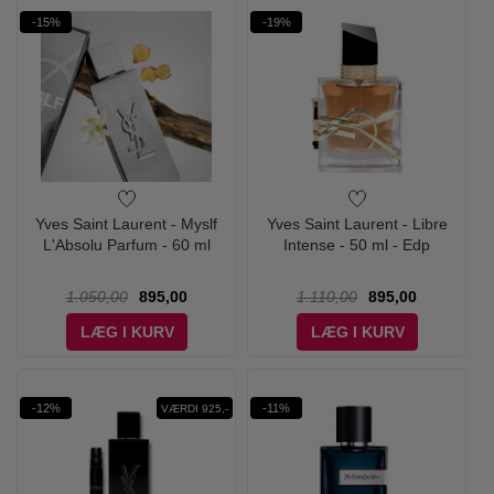
-15%
-19%
Yves Saint Laurent - Myslf
Yves Saint Laurent - Libre
L'Absolu Parfum - 60 ml
Intense - 50 ml - Edp
1.050,00
895,00
1.110,00
895,00
LÆG I KURV
LÆG I KURV
-12%
-11%
VÆRDI 925,-