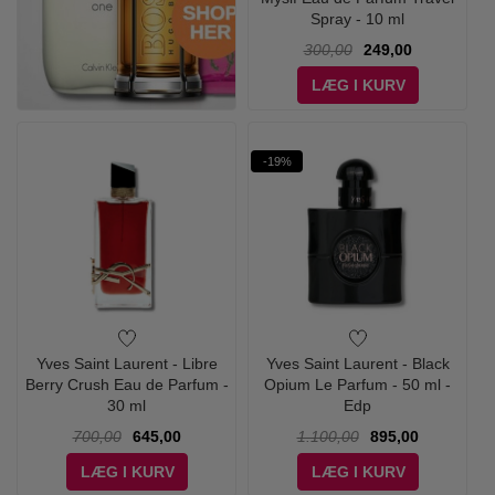
Spray - 10 ml
300,00
249,00
LÆG I KURV
-19%
Yves Saint Laurent - Libre
Yves Saint Laurent - Black
Berry Crush Eau de Parfum -
Opium Le Parfum - 50 ml -
30 ml
Edp
700,00
645,00
1.100,00
895,00
LÆG I KURV
LÆG I KURV