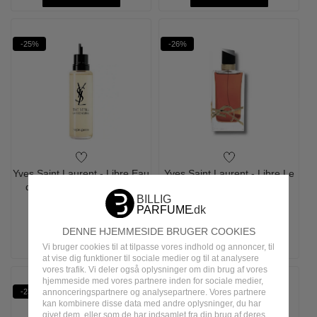
-25%
-26%
Yves Saint Laurent - Libre Eau
Yves Saint Laurent - Libre Le
de Parfum Refill - 100 ml
Parfum - 50 ml
1.195,00
895,00
1.210,00
895,00
DENNE HJEMMESIDE BRUGER COOKIES
LÆG I KURV
LÆG I KURV
Vi bruger cookies til at tilpasse vores indhold og annoncer, til
at vise dig funktioner til sociale medier og til at analysere
vores trafik. Vi deler også oplysninger om din brug af vores
hjemmeside med vores partnere inden for sociale medier,
annonceringspartnere og analysepartnere. Vores partnere
-23%
-13%
kan kombinere disse data med andre oplysninger, du har
givet dem, eller som de har indsamlet fra din brug af deres