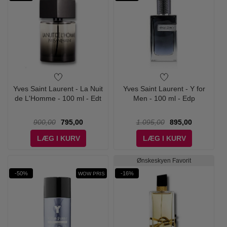
Yves Saint Laurent - La Nuit
Yves Saint Laurent - Y for
de L'Homme - 100 ml - Edt
Men - 100 ml - Edp
900,00
795,00
1.095,00
895,00
LÆG I KURV
LÆG I KURV
Ønskeskyen Favorit
-50%
-16%
WOW PRIS