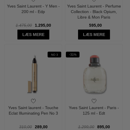
Yves Saint Laurent - Y Men -
Yves Saint Laurent - Perfume
200 ml - Edp
Collection - Black Opium,
Libre & Mon Paris
1.475,00
1.295,00
595,00
LÆS MERE
LÆS MERE
-31%
NO 3
Yves Saint laurent - Touche
Yves Saint Laurent - Paris -
Eclat Illuminating Pen No 3
125 ml - Edt
310,00
289,00
1.299,00
895,00