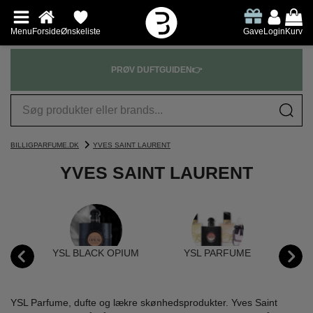
Menu
Forside
Ønskeliste
Gave
Login
Kurv
PRØV DUFTGUIDEN👉
BILLIGPARFUME.DK
YVES SAINT LAURENT
YVES SAINT LAURENT
YSL BLACK OPIUM
YSL PARFUME
Y
YSL Parfume, dufte og lækre skønhedsprodukter. Yves Saint