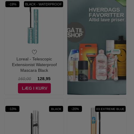
-19%
BLACK - WATERPROOF
Loreal - Telescopic
Extensionist Waterproof
Mascara Black
160,00
128,95
LÆG I KURV
-13%
-20%
BLACK
03 EXTREME BLUE