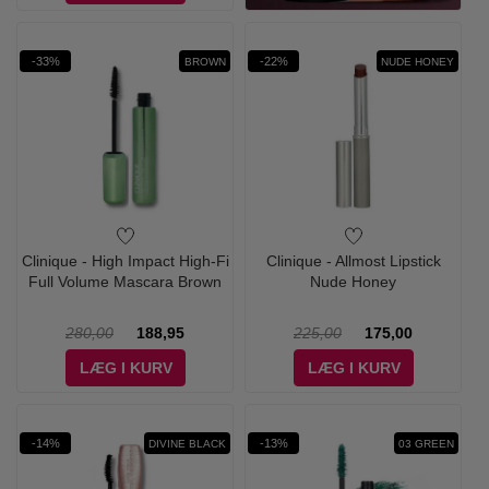
-33%
-22%
BROWN
NUDE HONEY
Clinique - High Impact High-Fi
Clinique - Allmost Lipstick
Full Volume Mascara Brown
Nude Honey
280,00
188,95
225,00
175,00
LÆG I KURV
LÆG I KURV
-14%
-13%
DIVINE BLACK
03 GREEN