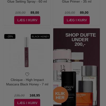
Glue Setting Spray - 60 ml
Glue Primer - 35 ml
105,00
89,00
105,00
89,00
LÆG I KURV
LÆG I KURV
-28%
BLACK HONEY
Clinique - High Impact
Mascara Black Honey - 7 ml
235,00
168,95
LÆG I KURV