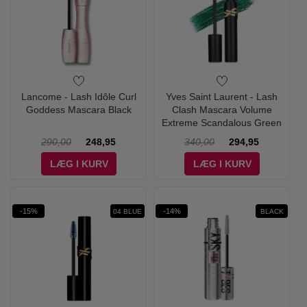
Lancome - Lash Idôle Curl
Yves Saint Laurent - Lash
Goddess Mascara Black
Clash Mascara Volume
Extreme Scandalous Green
290,00
248,95
340,00
294,95
LÆG I KURV
LÆG I KURV
-15%
-14%
04 BLUE
BLACK