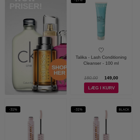
-17%
Talika - Lash Conditioning
Cleanser - 100 ml
180,00
149,00
LÆG I KURV
-31%
-31%
BLACK