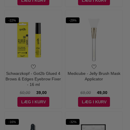
LÆG I KURV
LÆG I KURV
-22%
-29%
Schwarzkopf - Got2b Glued 4
Medicube - Jelly Brush Mask
Brows & Edges Eyebrow Fixer
Applicator
- 16 ml
50,00
39,00
69,00
49,00
LÆG I KURV
LÆG I KURV
-16%
-32%