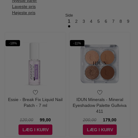
Nyeste varer
Laveste pris
Højeste pris
Side
1
2
3
4
5
6
7
8
9
10
-18%
-11%
Essie - Break Fix Liquid Nail
IDUN Minerals - Mineral
Patch - 7 ml
Eyeshadow Palette Gullviva
411
120,00
99,00
200,00
179,00
LÆG I KURV
LÆG I KURV