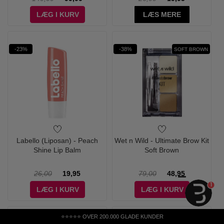
LÆG I KURV
LÆS MERE
-23%
-38%
SOFT BROWN
Labello (Liposan) - Peach
Wet n Wild - Ultimate Brow Kit
Shine Lip Balm
Soft Brown
26,00
19,95
79,00
48,95
1
LÆG I KURV
LÆG I KURV
⭐⭐⭐⭐⭐ OVER 200.000 GLADE KUNDER