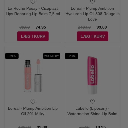
La Roche Posay - Cicaplast
Loreal - Plump Ambition
Lips Reparing Lip Balm 7,5 ml
Hyaluron Lip Oil 308 Rouge in
Love
80,00
74,95
140,00
99,00
LÆG I KURV
LÆG I KURV
-29%
-23%
201 MILKY
Loreal - Plump Ambition Lip
Labello (Liposan) -
Oil 201 Milky
Watermelon Shine Lip Balm
140,00
99,00
26,00
19,95