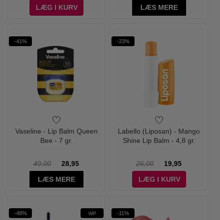
LÆG I KURV
LÆS MERE
-41%
-23%
Vaseline - Lip Balm Queen
Labello (Liposan) - Mango
Bee - 7 gr.
Shine Lip Balm - 4,8 gr.
49,00
28,95
26,00
19,95
LÆS MERE
LÆG I KURV
-48%
-11%
WP