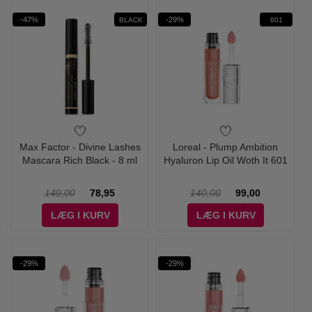
-47%
-29%
BLACK
601
Max Factor - Divine Lashes
Loreal - Plump Ambition
Mascara Rich Black - 8 ml
Hyaluron Lip Oil Woth It 601
149,00
78,95
140,00
99,00
LÆG I KURV
LÆG I KURV
-29%
-29%