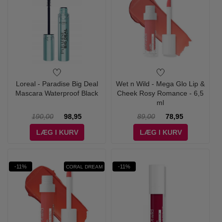
Loreal - Paradise Big Deal
Wet n Wild - Mega Glo Lip &
Mascara Waterproof Black
Cheek Rosy Romance - 6,5
ml
190,00
98,95
89,00
78,95
LÆG I KURV
LÆG I KURV
-11%
-11%
CORAL DREAM