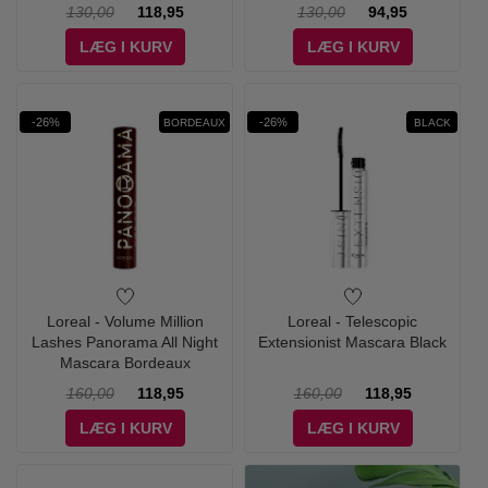
130,00
118,95
130,00
94,95
LÆG I KURV
LÆG I KURV
-26%
-26%
BORDEAUX
BLACK
Loreal - Volume Million
Loreal - Telescopic
Lashes Panorama All Night
Extensionist Mascara Black
Mascara Bordeaux
160,00
118,95
160,00
118,95
LÆG I KURV
LÆG I KURV