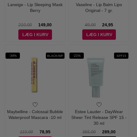
Laneige - Lip Sleeping Mask
Vaseline - Lip Balm Lips
Berry
Original - 7 gr.
210,00
149,00
49,00
24,95
LÆG I KURV
LÆG I KURV
-34%
-21%
BLACK/WP
SPF15
Maybelline - Colossal Bubble
Estee Lauder - DayWear
Waterproof Mascara -10 ml
Sheer Tint Release SPF 15 -
30 ml
119,00
78,95
365,00
289,00