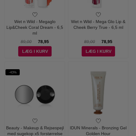
Wet n Wild - Megaglo
Wet n Wild - Mega Glo Lip &
Lip&Cheek Coral Dream - 6,5
Cheek Berry True - 6,5 ml
ml
89,00
78,95
89,00
78,95
LÆG I KURV
LÆG I KURV
-43%
Beauty - Makeup & Rejsespejl
IDUN Minerals - Bronzing Gel
med sugekop x5 forstørrelse
Golden Hour