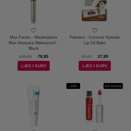
Max Factor - Masterpiece
Palmers - Coconut Hydrate
Max Mascara Waterproof -
Lip Oil Balm
Black
149,00
78,95
39,00
27,95
LÆG I KURV
LÆG I KURV
-29%
308 ROUGE