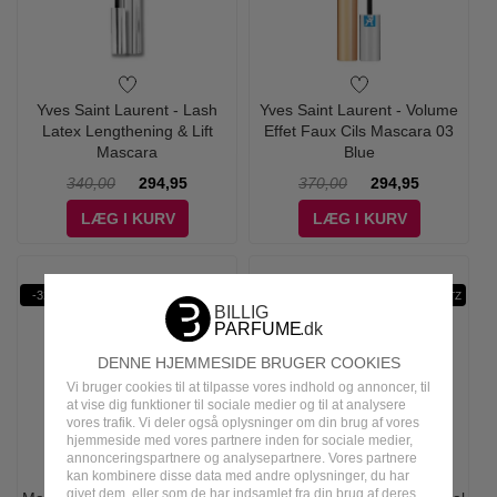
Yves Saint Laurent - Lash
Yves Saint Laurent - Volume
Latex Lengthening & Lift
Effet Faux Cils Mascara 03
Mascara
Blue
340,00
294,95
370,00
294,95
LÆG I KURV
LÆG I KURV
-32%
-32%
GREEN
GOLD GLITZ
DENNE HJEMMESIDE BRUGER COOKIES
Vi bruger cookies til at tilpasse vores indhold og annoncer, til
at vise dig funktioner til sociale medier og til at analysere
vores trafik. Vi deler også oplysninger om din brug af vores
hjemmeside med vores partnere inden for sociale medier,
annonceringspartnere og analysepartnere. Vores partnere
kan kombinere disse data med andre oplysninger, du har
givet dem, eller som de har indsamlet fra din brug af deres