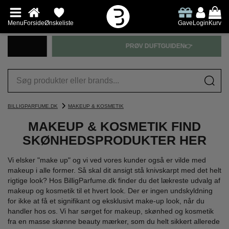
Menu
Forside
Ønskeliste
Gave
Login
Kurv
PRØV DUFTGUIDEN👉
BILLIGPARFUME.DK
MAKEUP & KOSMETIK
MAKEUP & KOSMETIK FIND
SKØNHEDSPRODUKTER HER
Vi elsker "make up" og vi ved vores kunder også er vilde med
makeup i alle former. Så skal dit ansigt stå knivskarpt med det helt
rigtige look? Hos BilligParfume.dk finder du det lækreste udvalg af
makeup og kosmetik til et hvert look. Der er ingen undskyldning
for ikke at få et signifikant og eksklusivt make-up look, når du
handler hos os. Vi har sørget for makeup, skønhed og kosmetik
fra en masse skønne beauty mærker, som du helt sikkert allerede