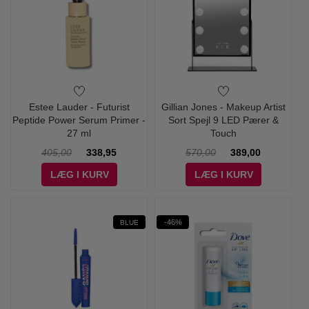
Estee Lauder - Futurist
Gillian Jones - Makeup Artist
Peptide Power Serum Primer -
Sort Spejl 9 LED Pærer &
27 ml
Touch
405,00
338,95
570,00
389,00
LÆG I KURV
LÆG I KURV
-46%
BLUE