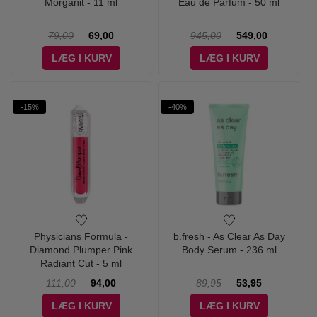
Morganit - 11 ml
Eau de Parfum - 50 ml
79,00
69,00
945,00
549,00
LÆG I KURV
LÆG I KURV
-15%
-40%
Physicians Formula -
b.fresh - As Clear As Day
Diamond Plumper Pink
Body Serum - 236 ml
Radiant Cut - 5 ml
111,00
94,00
89,95
53,95
LÆG I KURV
LÆG I KURV