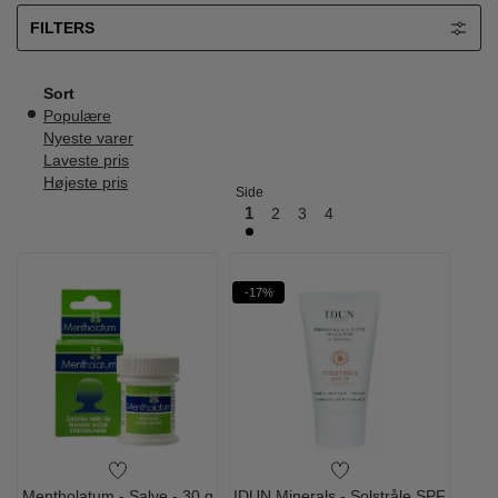
FILTERS
Sort
Populære
Nyeste varer
Laveste pris
Højeste pris
Side
1
2
3
4
-17%
Mentholatum - Salve - 30 g
IDUN Minerals - Solstråle SPF