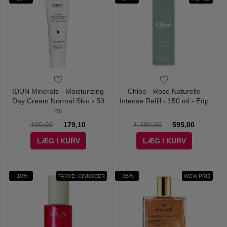
IDUN Minerals - Moisturizing
Chloe - Rose Naturelle
Day Cream Normal Skin - 50
Intense Refill - 150 ml - Edp
ml
199,00
179,10
1.380,00
595,00
LÆG I KURV
LÆG I KURV
-10%
-35%
FARVE: CINNOBER
WOW PRIS