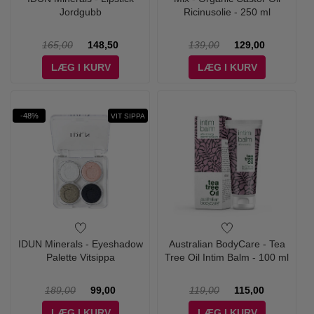
Jordgubb
Ricinusolie - 250 ml
165,00
148,50
139,00
129,00
LÆG I KURV
LÆG I KURV
-48%
VIT SIPPA
IDUN Minerals - Eyeshadow
Australian BodyCare - Tea
Palette Vitsippa
Tree Oil Intim Balm - 100 ml
189,00
99,00
119,00
115,00
LÆG I KURV
LÆG I KURV