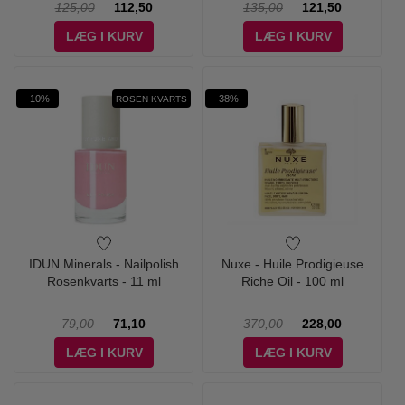
125,00
112,50
135,00
121,50
LÆG I KURV
LÆG I KURV
-10%
-38%
ROSEN KVARTS
IDUN Minerals - Nailpolish
Nuxe - Huile Prodigieuse
Rosenkvarts - 11 ml
Riche Oil - 100 ml
79,00
71,10
370,00
228,00
LÆG I KURV
LÆG I KURV