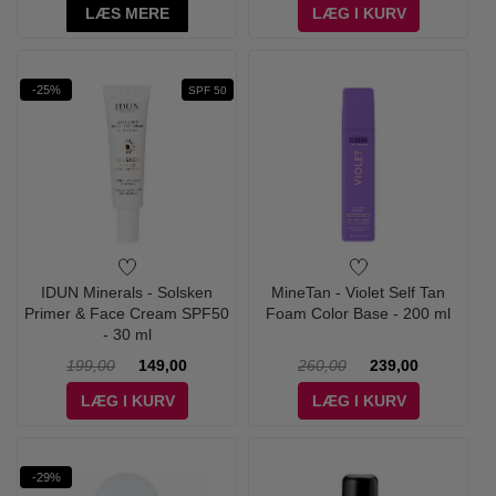
LÆS MERE
LÆG I KURV
-25%
SPF 50
IDUN Minerals - Solsken
MineTan - Violet Self Tan
Primer & Face Cream SPF50
Foam Color Base - 200 ml
- 30 ml
199,00
149,00
260,00
239,00
LÆG I KURV
LÆG I KURV
-29%