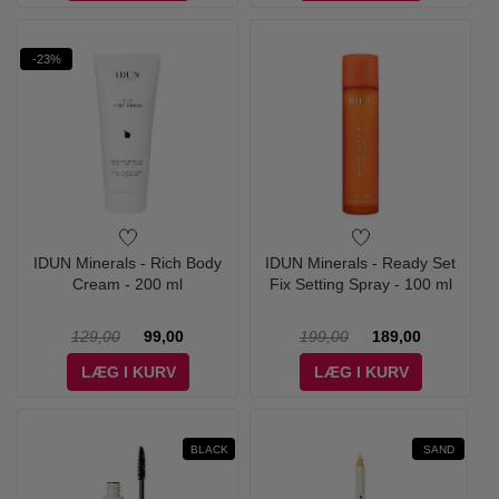
-23%
IDUN Minerals - Rich Body
IDUN Minerals - Ready Set
Cream - 200 ml
Fix Setting Spray - 100 ml
129,00
99,00
199,00
189,00
LÆG I KURV
LÆG I KURV
BLACK
SAND