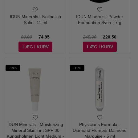
IDUN Minerals - Nailpolish
IDUN Minerals - Powder
Safir - 11 ml
Foundation Svea - 7 g
80,00
74,95
245,00
220,50
LÆG I KURV
LÆG I KURV
-19%
-15%
IDUN Minerals - Moisturizing
Physicians Formula -
Mineral Skin Tint SPF 30
Diamond Plumper Daimond
Kungsholmen Light Medium -
Marquise - 5 ml