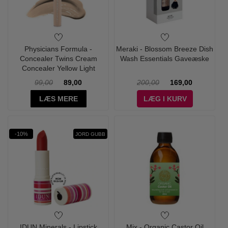
Physicians Formula -
Meraki - Blossom Breeze Dish
Concealer Twins Cream
Wash Essentials Gaveæske
Concealer Yellow Light
99,00
89,00
200,00
169,00
LÆS MERE
LÆG I KURV
-10%
JORD GUBB
IDUN Minerals - Lipstick
Mix - Organic Castor Oil