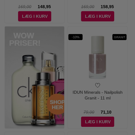
169,00
148,95
169,00
158,95
LÆG I KURV
LÆG I KURV
-10%
GRANIT
IDUN Minerals - Nailpolish
Granit - 11 ml
79,00
71,10
LÆG I KURV