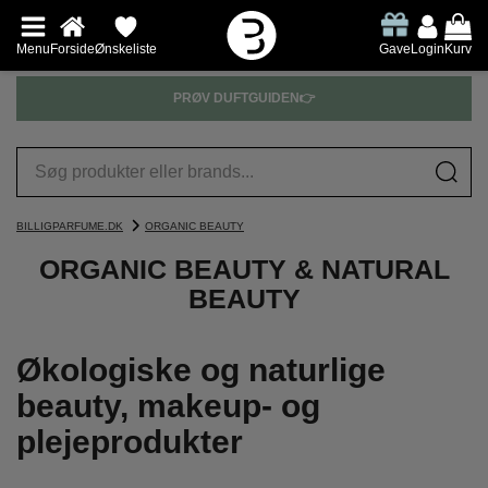
Menu
Forside
Ønskeliste
Gave
Login
Kurv
PRØV DUFTGUIDEN👉
BILLIGPARFUME.DK
ORGANIC BEAUTY
ORGANIC BEAUTY & NATURAL
BEAUTY
Økologiske og naturlige
beauty, makeup- og
plejeprodukter