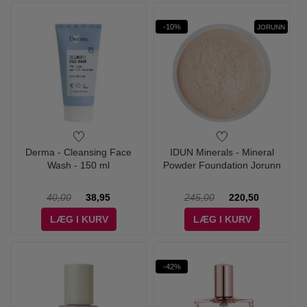
-10%
JORUNN
Derma - Cleansing Face
IDUN Minerals - Mineral
Wash - 150 ml
Powder Foundation Jorunn
40,00
38,95
245,00
220,50
LÆG I KURV
LÆG I KURV
-42%