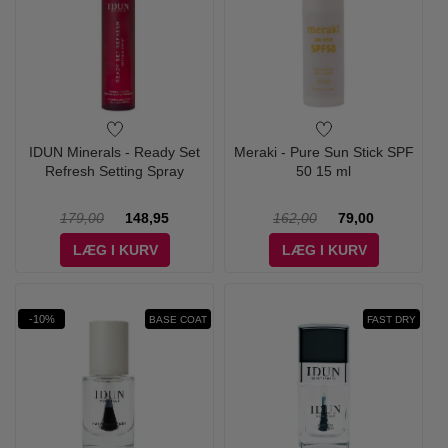
IDUN Minerals - Ready Set
Meraki - Pure Sun Stick SPF
Refresh Setting Spray
50 15 ml
179,00
148,95
162,00
79,00
LÆG I KURV
LÆG I KURV
-10%
BASE COAT
FAST DRY