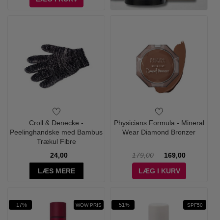
Croll & Denecke -
Physicians Formula - Mineral
Peelinghandske med Bambus
Wear Diamond Bronzer
Trækul Fibre
24,00
179,00
169,00
LÆS MERE
LÆG I KURV
-17%
-51%
WOW PRIS
SPF50