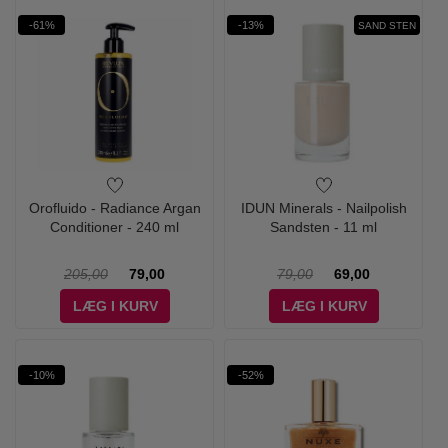
-61%
-13%
SAND STEN
Orofluido - Radiance Argan
IDUN Minerals - Nailpolish
Conditioner - 240 ml
Sandsten - 11 ml
205,00
79,00
79,00
69,00
LÆG I KURV
LÆG I KURV
-10%
-52%