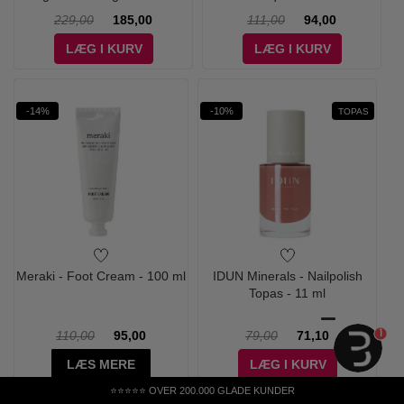
27 ml
229,00
185,00
111,00
94,00
LÆG I KURV
LÆG I KURV
-14%
-10%
TOPAS
Meraki - Foot Cream - 100 ml
IDUN Minerals - Nailpolish
Topas - 11 ml
1
110,00
95,00
79,00
71,10
LÆS MERE
LÆG I KURV
⭐⭐⭐⭐⭐ OVER 200.000 GLADE KUNDER