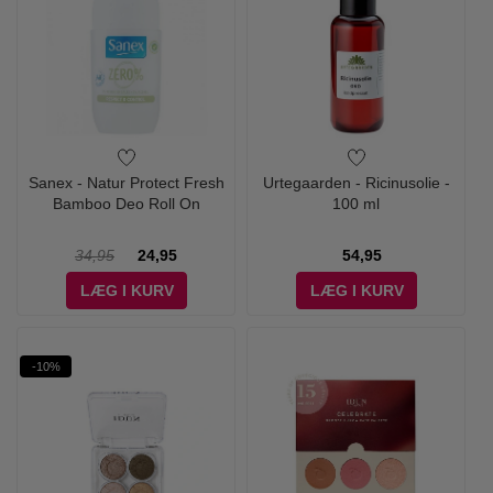
Sanex - Natur Protect Fresh
Urtegaarden - Ricinusolie -
Bamboo Deo Roll On
100 ml
34,95
24,95
54,95
LÆG I KURV
LÆG I KURV
-10%