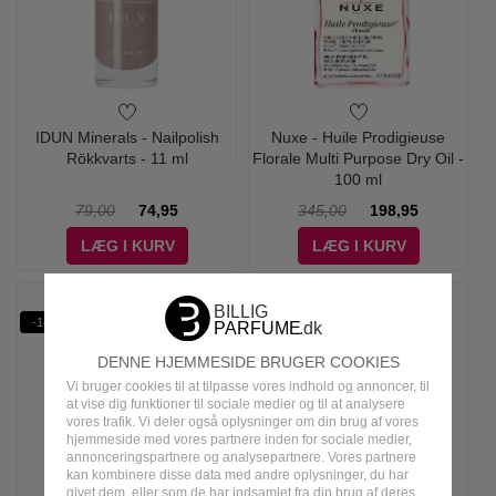
IDUN Minerals - Nailpolish
Nuxe - Huile Prodigieuse
Rökkvarts - 11 ml
Florale Multi Purpose Dry Oil -
100 ml
79,00
74,95
345,00
198,95
LÆG I KURV
LÆG I KURV
-14%
-10%
DENNE HJEMMESIDE BRUGER COOKIES
Vi bruger cookies til at tilpasse vores indhold og annoncer, til
at vise dig funktioner til sociale medier og til at analysere
vores trafik. Vi deler også oplysninger om din brug af vores
hjemmeside med vores partnere inden for sociale medier,
annonceringspartnere og analysepartnere. Vores partnere
kan kombinere disse data med andre oplysninger, du har
givet dem, eller som de har indsamlet fra din brug af deres