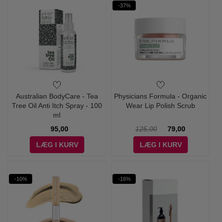
-37%
Australian BodyCare - Tea
Physicians Formula - Organic
Tree Oil Anti Itch Spray - 100
Wear Lip Polish Scrub
ml
95,00
125,00
79,00
LÆG I KURV
LÆG I KURV
-10%
-16%