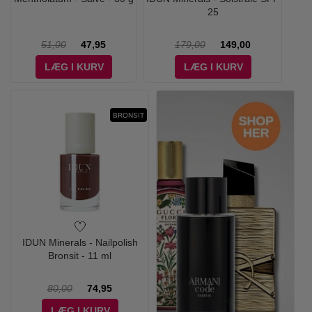
25
51,00
47,95
179,00
149,00
LÆG I KURV
LÆG I KURV
BRONSIT
IDUN Minerals - Nailpolish
Bronsit - 11 ml
80,00
74,95
LÆG I KURV