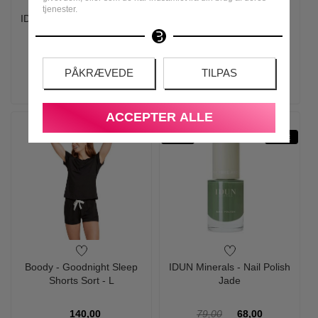
tjenester.
IDUN Minerals - Nail Polish
IDUN Minerals - Rich Day
Månsten
Cream - 50 ml
79,00
68,00
199,00
179,00
PÅKRÆVEDE
TILPAS
LÆG I KURV
LÆG I KURV
ACCEPTER ALLE
-14%
JADE
Boody - Goodnight Sleep
IDUN Minerals - Nail Polish
Shorts Sort - L
Jade
140,00
79,00
68,00