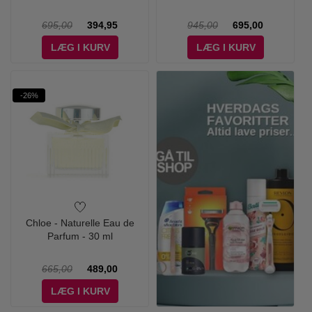
695,00
394,95
945,00
695,00
LÆG I KURV
LÆG I KURV
-26%
Chloe - Naturelle Eau de
Parfum - 30 ml
665,00
489,00
LÆG I KURV