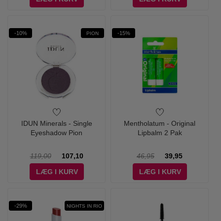
-10%
-15%
PION
IDUN Minerals - Single
Mentholatum - Original
Eyeshadow Pion
Lipbalm 2 Pak
119,00
107,10
46,95
39,95
LÆG I KURV
LÆG I KURV
-29%
NIGHTS IN RIO