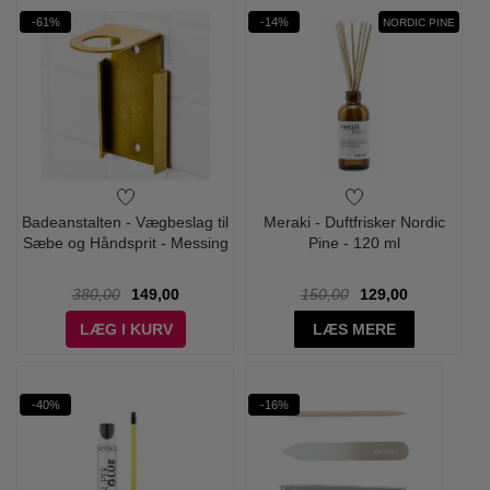
-61%
-14%
NORDIC PINE
Badeanstalten - Vægbeslag til
Meraki - Duftfrisker Nordic
Sæbe og Håndsprit - Messing
Pine - 120 ml
380,00
149,00
150,00
129,00
LÆG I KURV
LÆS MERE
-40%
-16%