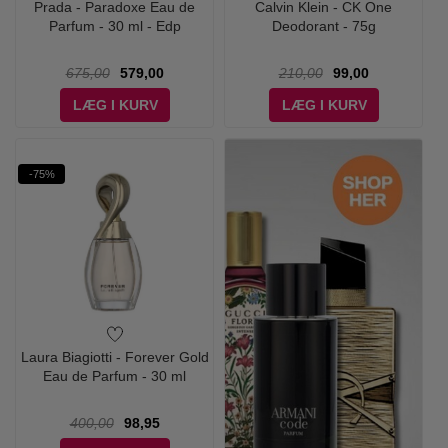
Prada - Paradoxe Eau de
Calvin Klein - CK One
Parfum - 30 ml - Edp
Deodorant - 75g
675,00
579,00
210,00
99,00
LÆG I KURV
LÆG I KURV
-75%
Laura Biagiotti - Forever Gold
Eau de Parfum - 30 ml
400,00
98,95