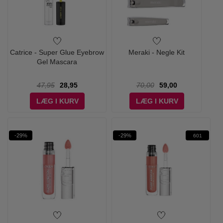
Catrice - Super Glue Eyebrow
Meraki - Negle Kit
Gel Mascara
47,95
28,95
70,00
59,00
LÆG I KURV
LÆG I KURV
-29%
-29%
601