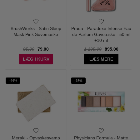
BrushWorks - Satin Sleep
Prada - Paradoxe Intense Eau
Mask Pink Sovemaske
de Parfum Gaveæske - 50 ml
+10 ml
95,00
79,00
1.195,00
895,00
LÆG I KURV
LÆS MERE
-44%
-15%
Meraki - Opvaskesvamp
Physicians Formula - Matte