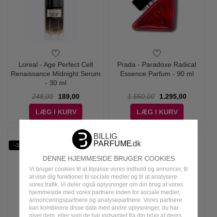
Loreal - Age Perfect Cell
Prada - Paradoxe Radical
Renaissance Midnight Serum
Essence Parfum - 90 ml
- 30 ml
248,00
189,00
1.550,00
1.295,00
LÆG I KURV
LÆG I KURV
-32%
-16%
2-PAK
DENNE HJEMMESIDE BRUGER COOKIES
Vi bruger cookies til at tilpasse vores indhold og annoncer, til
at vise dig funktioner til sociale medier og til at analysere
vores trafik. Vi deler også oplysninger om din brug af vores
hjemmeside med vores partnere inden for sociale medier,
annonceringspartnere og analysepartnere. Vores partnere
kan kombinere disse data med andre oplysninger, du har
givet dem, eller som de har indsamlet fra din brug af deres