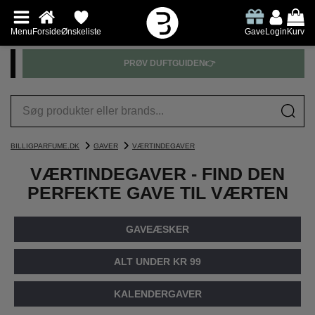
Menu
Forside
Ønskeliste
Gave
Login
Kurv
PRØV DUFTGUIDEN👉
BILLIGPARFUME.DK
GAVER
VÆRTINDEGAVER
VÆRTINDEGAVER - FIND DEN
PERFEKTE GAVE TIL VÆRTEN
GAVEÆSKER
ALT UNDER KR 99
KALENDERGAVER