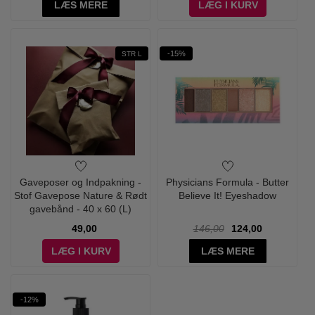
LÆS MERE
LÆG I KURV
-15%
STR L
Gaveposer og Indpakning -
Physicians Formula - Butter
Stof Gavepose Nature & Rødt
Believe It! Eyeshadow
gavebånd - 40 x 60 (L)
49,00
146,00
124,00
LÆG I KURV
LÆS MERE
-12%