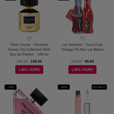
Paris Corner - Pendora
Lip Smacker - Coca Cola
Scents Tizi Collection Klick
Vintage Tin Box Lip Balms
Eau de Parfum - 100 ml
350,00
139,00
149,00
99,00
LÆG I KURV
LÆG I KURV
-15%
-29%
201 MILKY