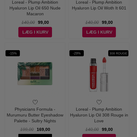
Loreal - Plump Ambition
Loreal - Plump Ambition
Hyaluron Lip Oil 650 Nude
Hyaluron Lip Oil Woth It 601
Macaron
140,00
99,00
140,00
99,00
LÆG I KURV
LÆG I KURV
-15%
-29%
308 ROUGE
Physicians Formula -
Loreal - Plump Ambition
Murumuru Butter Eyeshadow
Hyaluron Lip Oil 308 Rouge in
Palette - Sultry Nights
Love
199,00
169,00
140,00
99,00