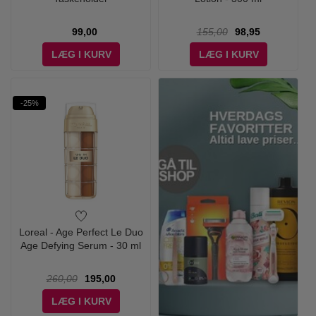
99,00
155,00
98,95
LÆG I KURV
LÆG I KURV
-25%
Loreal - Age Perfect Le Duo
Age Defying Serum - 30 ml
260,00
195,00
LÆG I KURV