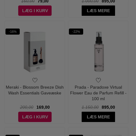
160,00
79,00
1.000,00
895,00
LÆG I KURV
LÆS MERE
-16%
-22%
Meraki - Blossom Breeze Dish
Prada - Paradoxe Virtual
Wash Essentials Gaveæske
Flower Eau de Parfum Refill -
100 ml
200,00
169,00
1.150,00
895,00
LÆG I KURV
LÆS MERE