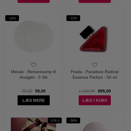
-16%
-22%
Meraki - Rensesvamp til
Prada - Paradoxe Radical
Ansigtet - 5 Stk
Essence Parfum - 50 ml
70,00
59,00
1.150,00
895,00
LÆS MERE
LÆG I KURV
-56%
STR S