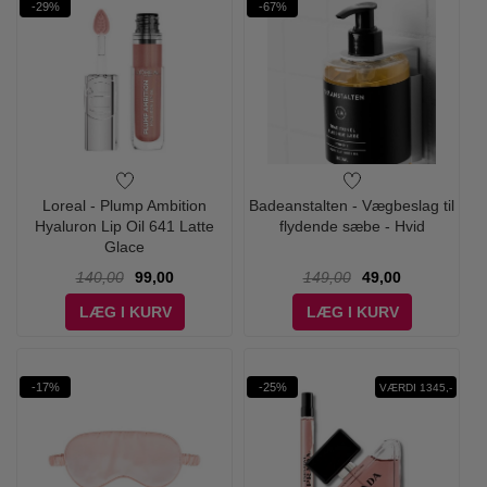
-29%
-67%
Loreal - Plump Ambition
Badeanstalten - Vægbeslag til
Hyaluron Lip Oil 641 Latte
flydende sæbe - Hvid
Glace
140,00
99,00
149,00
49,00
LÆG I KURV
LÆG I KURV
-17%
-25%
VÆRDI 1345,-