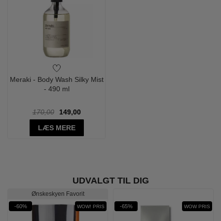
Meraki - Body Wash Silky Mist
- 490 ml
170,00
149,00
LÆS MERE
UDVALGT TIL DIG
Ønskeskyen Favorit
-60%
-65%
WOW! PRIS
WOW PRIS