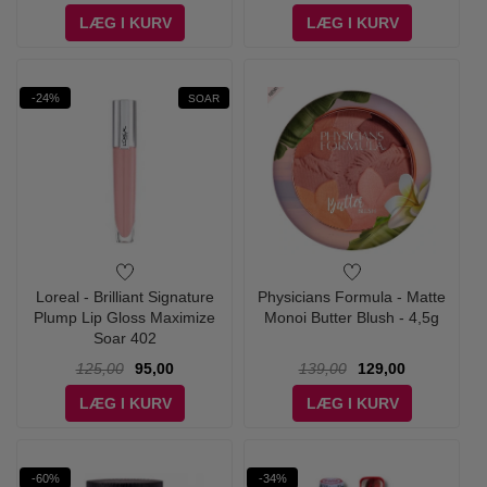
LÆG I KURV
LÆG I KURV
-24%
SOAR
Loreal - Brilliant Signature
Physicians Formula - Matte
Plump Lip Gloss Maximize
Monoi Butter Blush - 4,5g
Soar 402
125,00
95,00
139,00
129,00
LÆG I KURV
LÆG I KURV
-60%
-34%