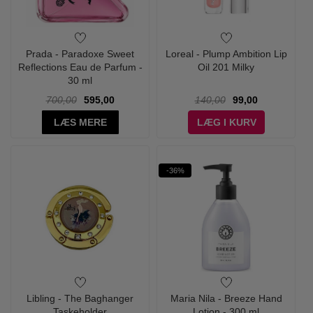
Prada - Paradoxe Sweet
Loreal - Plump Ambition Lip
Reflections Eau de Parfum -
Oil 201 Milky
30 ml
700,00
595,00
140,00
99,00
LÆS MERE
LÆG I KURV
-36%
Libling - The Baghanger
Maria Nila - Breeze Hand
Taskeholder
Lotion - 300 ml