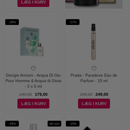
LÆG I KURV
-28%
-17%
Giorgio Armani - Acqua Di Gio
Prada - Paradoxe Eau de
Pour Homme & Acqua di Gioia
Parfum - 10 ml
- 2 x 5 ml
249,00
179,00
299,00
249,00
LÆG I KURV
LÆG I KURV
-34%
-10%
NR 400