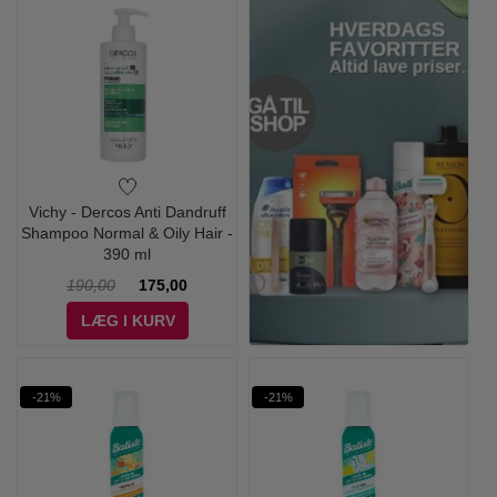
Vichy - Dercos Anti Dandruff
Shampoo Normal & Oily Hair -
390 ml
190,00
175,00
LÆG I KURV
-21%
-21%