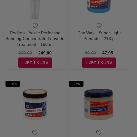
Redken - Acidic Perfecting
Dax Wax - Super Light
Bonding Concentrate Leave In
Pomade - 213 g
Treatment - 150 ml
300,00
249,00
89,00
47,95
LÆG I KURV
LÆG I KURV
-18%
-18%