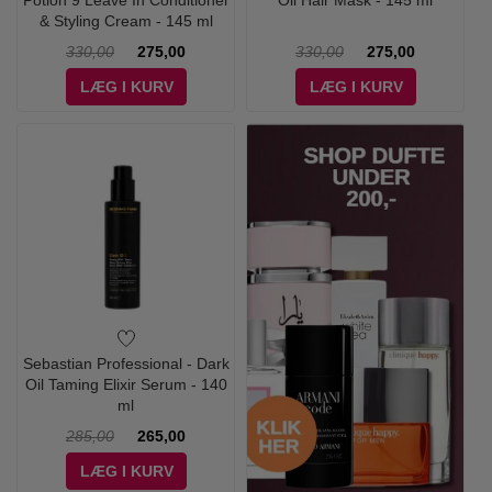
Potion 9 Leave In Conditioner
Oil Hair Mask - 145 ml
& Styling Cream - 145 ml
330,00
275,00
330,00
275,00
LÆG I KURV
LÆG I KURV
Sebastian Professional - Dark
Oil Taming Elixir Serum - 140
ml
285,00
265,00
LÆG I KURV