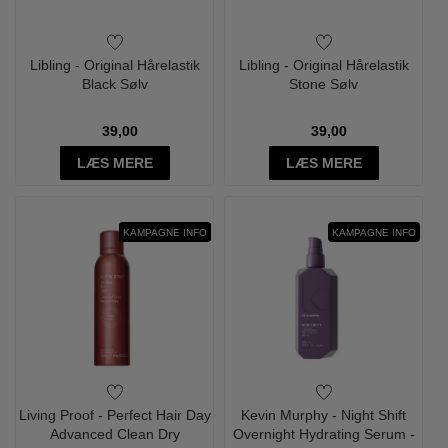
Libling - Original Hårelastik
Libling - Original Hårelastik
Black Sølv
Stone Sølv
39,00
39,00
LÆS MERE
LÆS MERE
LIMITED EDITION
KAMPAGNE INFO
KAMPAGNE INFO
Living Proof - Perfect Hair Day
Kevin Murphy - Night Shift
Advanced Clean Dry
Overnight Hydrating Serum -