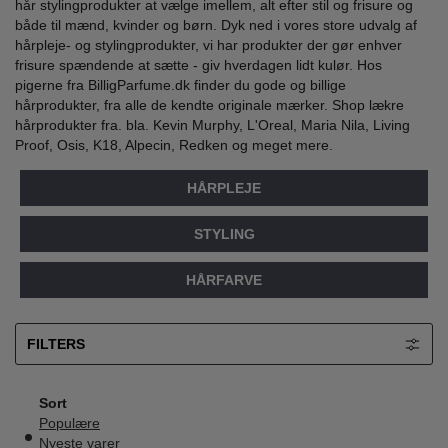
hår stylingprodukter at vælge imellem, alt efter stil og frisure og
både til mænd, kvinder og børn. Dyk ned i vores store udvalg af
hårpleje- og stylingprodukter, vi har produkter der gør enhver
frisure spændende at sætte - giv hverdagen lidt kulør. Hos
pigerne fra BilligParfume.dk finder du gode og billige
hårprodukter, fra alle de kendte originale mærker. Shop lækre
hårprodukter fra. bla. Kevin Murphy, L'Oreal, Maria Nila, Living
Proof, Osis, K18, Alpecin, Redken og meget mere.
HÅRPLEJE
STYLING
HÅRFARVE
FILTERS
Sort
Populære
Nyeste varer