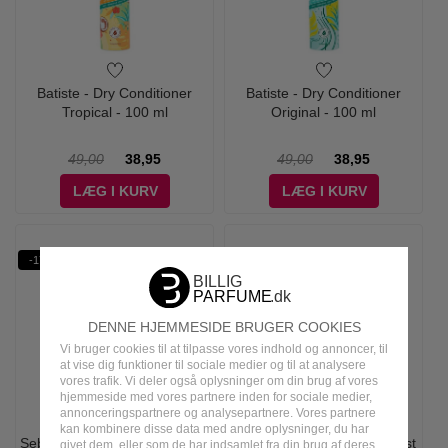
Batiste - Dry Conditioner
Batiste - Dry Conditioner
Tropical - 100 ml
Original - 100 ml
49,00
38,95
49,00
38,95
LÆG I KURV
LÆG I KURV
-17%
DENNE HJEMMESIDE BRUGER COOKIES
Vi bruger cookies til at tilpasse vores indhold og annoncer, til
at vise dig funktioner til sociale medier og til at analysere
vores trafik. Vi deler også oplysninger om din brug af vores
hjemmeside med vores partnere inden for sociale medier,
annonceringspartnere og analysepartnere. Vores partnere
kan kombinere disse data med andre oplysninger, du har
Sebastian Professional - Craft
Moroccanoil - Treatment Mist
givet dem, eller som de har indsamlet fra din brug af deres