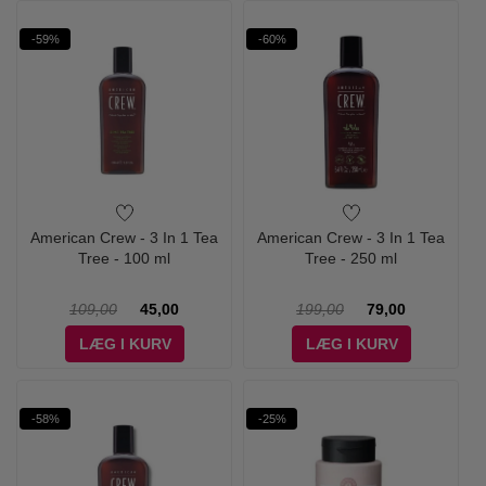
-59%
-60%
American Crew - 3 In 1 Tea
American Crew - 3 In 1 Tea
Tree - 100 ml
Tree - 250 ml
109,00
45,00
199,00
79,00
LÆG I KURV
LÆG I KURV
-58%
-25%