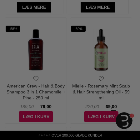
LÆS MERE
LÆS MERE
-58%
-69%
American Crew - Hair & Body
Mielle - Rosemary Mint Scalp
Shampoo 3 in 1 Chamomile +
& Hair Strengthening Oil - 59
Pine - 250 ml
ml
189,00
79,00
220,00
69,00
1
LÆG I KURV
LÆG I KURV
⭐⭐⭐⭐⭐ OVER 200.000 GLADE KUNDER
KAMPAGNE INFO