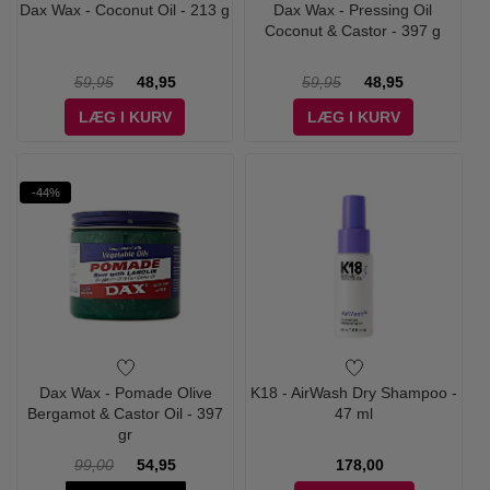
Dax Wax - Coconut Oil - 213 g
Dax Wax - Pressing Oil
Coconut & Castor - 397 g
59,95
48,95
59,95
48,95
LÆG I KURV
LÆG I KURV
-44%
Dax Wax - Pomade Olive
K18 - AirWash Dry Shampoo -
Bergamot & Castor Oil - 397
47 ml
gr
99,00
54,95
178,00