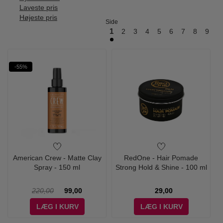
Laveste pris
Højeste pris
Side
1
2
3
4
5
6
7
8
9
-55%
American Crew - Matte Clay
RedOne - Hair Pomade
Spray - 150 ml
Strong Hold & Shine - 100 ml
220,00
99,00
29,00
LÆG I KURV
LÆG I KURV