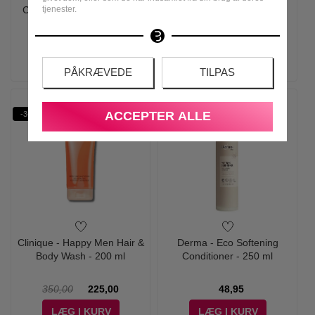
tjenester.
Clay Texturizing & Flexible
- 100 ml
Styling Clay - 50g
235,00
195,00
390,00
375,00
LÆS MERE
LÆG I KURV
PÅKRÆVEDE
TILPAS
ACCEPTER ALLE
-36%
Clinique - Happy Men Hair &
Derma - Eco Softening
Body Wash - 200 ml
Conditioner - 250 ml
350,00
225,00
48,95
LÆG I KURV
LÆG I KURV