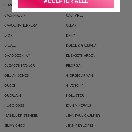
ACCEPTER ALLE
B.TAN
BRUNO BANANI
CALVIN KLEIN
CACHAREL
CAROLINA HERRERA
CLEAN
DIOR
DKNY
DIESEL
DOLCE & GABBANA
DAVID BECKHAM
ELIZABETH ARDEN
ELIZABETH TAYLOR
FILORGA
GILLIAN JONES
GIORGIO ARMANI
GUCCI
GIVENCHY
GUERLAIN
HOLLISTER
HUGO BOSS
IDUN MINERALS
ISABELL KRISTENSEN
JEAN PAUL GAULTIER
JIMMY CHOO
JENNIFER LOPEZ