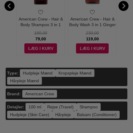
- Luxe
American Crew - Hair &
American Crew - Hair &
Maiso
rfum -
Body Shampoo 3 in 1
Body Wash 3 in 1 Ginger
Stree
Chamomile + Pine - 250
+ Tea - 450 ml
189,00
230,00
ml
79,00
119,00
V
LÆG I KURV
LÆG I KURV
Type:
Hudpleje Mænd
Kropspleje Mænd
Hårpleje Mænd
Brand:
American Crew
Detajler:
100 ml
Rejse (Travel)
Shampoo
Hudpleje (Skin Care)
Hårpleje
Balsam (Conditioner)