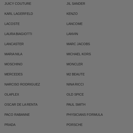
JUICY COUTURE
JIL SANDER
KARL LAGERFELD
KENZO
LACOSTE
LANCOME
LAURA BIAGIOTTI
LANVIN
LANCASTER
MARC JACOBS
MARIA NILA
MICHAEL KORS
MOSCHINO
MONCLER
MERCEDES
M2 BEAUTE
NARCISO RODRIGUEZ
NINA RICCI
OLAPLEX
OLD SPICE
OSCAR DE LA RENTA
PAUL SMITH
PACO RABANNE
PHYSICIANS FORMULA
PRADA
PORSCHE