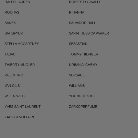
RALPH LAUREN
ROBERTO CAVALLI
ROCHAS
RIHANNA
SANEX
SALVADOR DALI
SATISFYER
SARAH JESSICA PARKER
STELLA MCCARTNEY
SEBASTIAN
TABAC
TOMMY HILFIGER
THIERRY MUGLER
URBAN ALCHEMY
VALENTINO
VERSACE
VAN GILS
WILLIAMS
WET N WILD
YOUNGBLOOD
YVES SAINT LAURENT
ZARKOPERFUME
ZADIG & VOLTAIRE