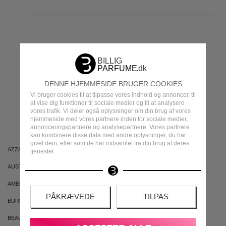
DENNE HJEMMESIDE BRUGER COOKIES
MEST POPULÆRE
Vi bruger cookies til at tilpasse vores indhold og annoncer, til
at vise dig funktioner til sociale medier og til at analysere
vores trafik. Vi deler også oplysninger om din brug af vores
MÆRKER
hjemmeside med vores partnere inden for sociale medier,
annonceringspartnere og analysepartnere. Vores partnere
kan kombinere disse data med andre oplysninger, du har
givet dem, eller som de har indsamlet fra din brug af deres
AZZARO
ARIANA GRANDE
tjenester.
AUSTRALIAN GOLD
AUSTRALIAN BODYCARE
AMERICAN CREW
ARMAF
PÅKRÆVEDE
TILPAS
BURBERRY
BVLGARI
BEAUTE PACIFIQUE
BADEANSTALTEN