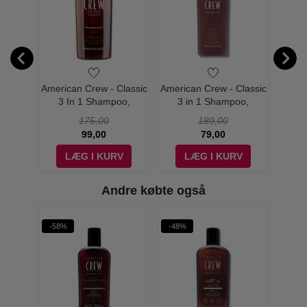
Medium
American Crew - Classic
American Crew - Classic
Ameri
250 ml
3 In 1 Shampoo,
3 in 1 Shampoo,
Te
Conditioner & Body Wash
Conditioner & Body Wash
175,00
189,00
- 450 ml
- 250 ml
99,00
79,00
V
LÆG I KURV
LÆG I KURV
Andre købte også
-58%
-48%
-47%