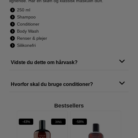
lignende. Har en skøn og klassisk maskulin duft.
250 ml
Shampoo
Conditioner
Body Wash
Renser & plejer
Silikonefri
Vidste du dette om hårvask?
Hvorfor skal du bruge conditioner?
Bestsellers
-43%
-58%
-60%
3IN1