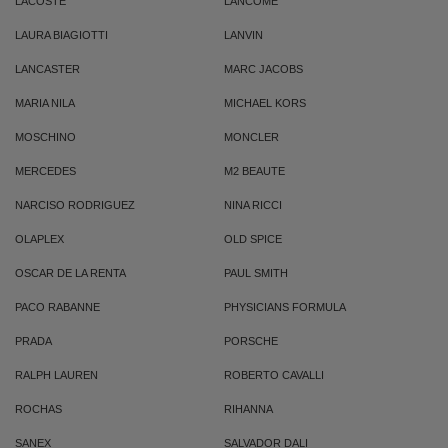
LACOSTE
LANCOME
LAURA BIAGIOTTI
LANVIN
LANCASTER
MARC JACOBS
MARIA NILA
MICHAEL KORS
MOSCHINO
MONCLER
MERCEDES
M2 BEAUTE
NARCISO RODRIGUEZ
NINA RICCI
OLAPLEX
OLD SPICE
OSCAR DE LA RENTA
PAUL SMITH
PACO RABANNE
PHYSICIANS FORMULA
PRADA
PORSCHE
RALPH LAUREN
ROBERTO CAVALLI
ROCHAS
RIHANNA
SANEX
SALVADOR DALI