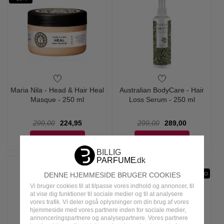
Maria Nila - Head & Hair Heal
Australian BodyCare - Hair
Masque - 250 ml
Loss Serum - 250 ml
299,00
224,95
299,00
289,00
LÆG I KURV
LÆG I KURV
KAMPAGNE INFO
DENNE HJEMMESIDE BRUGER COOKIES
Vi bruger cookies til at tilpasse vores indhold og annoncer, til
at vise dig funktioner til sociale medier og til at analysere
vores trafik. Vi deler også oplysninger om din brug af vores
hjemmeside med vores partnere inden for sociale medier,
annonceringspartnere og analysepartnere. Vores partnere