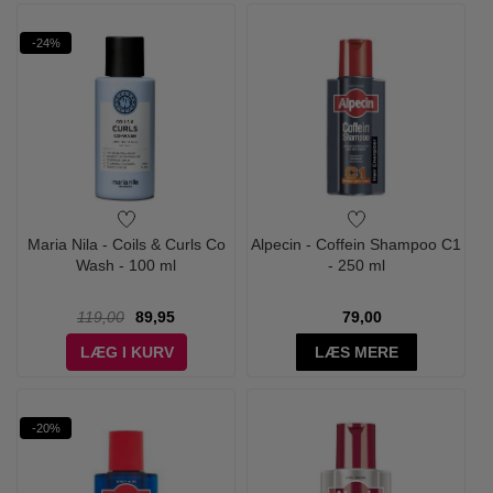
-24%
Maria Nila - Coils & Curls Co
Alpecin - Coffein Shampoo C1
Wash - 100 ml
- 250 ml
119,00
89,95
79,00
LÆG I KURV
LÆS MERE
-20%