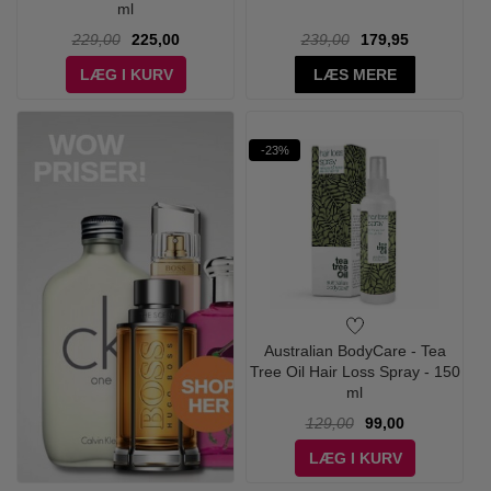
ml
229,00
225,00
239,00
179,95
LÆG I KURV
LÆS MERE
-23%
Australian BodyCare - Tea
Tree Oil Hair Loss Spray - 150
ml
129,00
99,00
LÆG I KURV