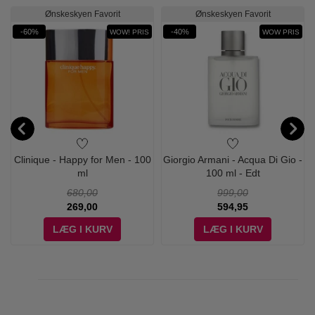
Ønskeskyen Favorit
Ønskeskyen Favorit
-60%
-40%
WOW! PRIS
WOW PRIS
Clinique - Happy for Men - 100
Giorgio Armani - Acqua Di Gio -
ml
100 ml - Edt
680,00
999,00
269,00
594,95
LÆG I KURV
LÆG I KURV