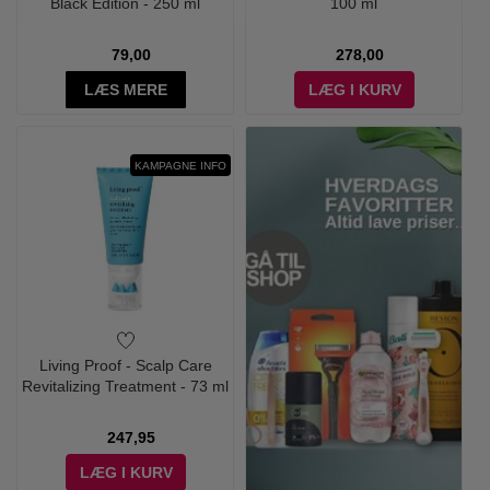
Black Edition - 250 ml
100 ml
79,00
278,00
LÆS MERE
LÆG I KURV
KAMPAGNE INFO
Living Proof - Scalp Care
Revitalizing Treatment - 73 ml
247,95
LÆG I KURV