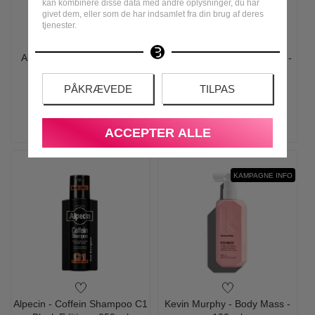
kan kombinere disse data med andre oplysninger, du har
givet dem, eller som de har indsamlet fra din brug af deres
tjenester.
Australian BodyCare - Hair
Kevin Murphy - Thick Again -
Vitamins - 60 Stk
100 ml
PÅKRÆVEDE
TILPAS
199,00
287,95
LÆG I KURV
LÆG I KURV
ACCEPTER ALLE
KAMPAGNE INFO
Alpecin - Coffein Shampoo C1
Kevin Murphy - Body Mass -