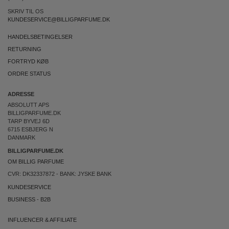
SKRIV TIL OS
KUNDESERVICE@BILLIGPARFUME.DK
HANDELSBETINGELSER
RETURNING
FORTRYD KØB
ORDRE STATUS
ADRESSE
ABSOLUTT APS
BILLIGPARFUME.DK
TARP BYVEJ 6D
6715 ESBJERG N
DANMARK
BILLIGPARFUME.DK
OM BILLIG PARFUME
CVR: DK32337872 - BANK: JYSKE BANK
KUNDESERVICE
BUSINESS
-
B2B
INFLUENCER & AFFILIATE