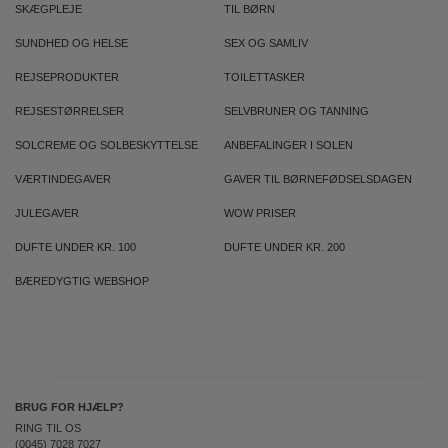
SKÆGPLEJE
TIL BØRN
SUNDHED OG HELSE
SEX OG SAMLIV
REJSEPRODUKTER
TOILETTASKER
REJSESTØRRELSER
SELVBRUNER OG TANNING
SOLCREME OG SOLBESKYTTELSE
ANBEFALINGER I SOLEN
VÆRTINDEGAVER
GAVER TIL BØRNEFØDSELSDAGEN
JULEGAVER
WOW PRISER
DUFTE UNDER KR. 100
DUFTE UNDER KR. 200
BÆREDYGTIG WEBSHOP
BRUG FOR HJÆLP?
RING TIL OS
(0045) 7028 7027