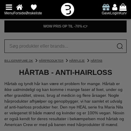
Menu
Forside
Ønskeliste
Gave
Login
Kurv
PRØV DUFTGUIDEN👉
BILLIGPARFUME.DK
HÅRPRODUKTER
HÅRPLEJE
HÅRTAB
HÅRTAB - ANTI-HAIRLOSS
Hårtab og tyndt hår kan være et problem for mange. Hårtab er
ikke ualmindeligt og kan komme i mange faser af livet, under og
efter graviditet, stress, brug af medicin og flere årsager. Nogle
hårprodukter afhjælper og genopbygger, vi har samlet et udvalg
af anti-hairloss produkter her. Den nye HEAL serie fra Maria Nila
er velegenet til både mænd og kvinder og er 100% vegan. Nioxin
er også kendt for deres resultater i bekæmpelsen mod hårtab og
American Crew er med på banen med hårprodukter til mænd.