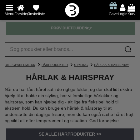
Menu
Forside
Ønskeliste
Gave
Login
Kurv
PRØV DUFTGUIDEN👉
BILLIGPARFUME.DK
HÅRPRODUKTER
STYLING
HÅRLAK & HAIRSPRAY
HÅRLAK & HAIRSPRAY
Når du har fået håret sat i de rigtige folder, og der skal lidt ekstra
hjælp til at holde din styling, har vi forskellige hårlakker og
hairspray, som kan hjælpe dig - alt lige fra fleksibel hold til
ekstrem hold. Du kan bruge en hårlak & hårspray til at
understøtte din daglige frisure, men du kan også sætte håret højt
og vildt alt efter temperament og situation. God fornøjelse
SE ALLE HÅRPRODUKTER >>