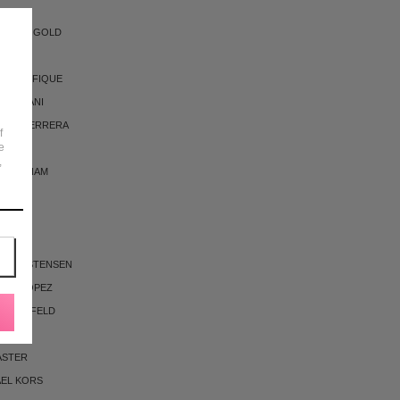
RALIAN GOLD
F
E PACIFIQUE
O BANANI
LINA HERRERA
f
e
,
 BECKHAM
RGA
I
STER
LL KRISTENSEN
FER LOPEZ
 LAGERFELD
OME
ASTER
AEL KORS