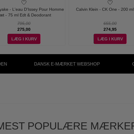
iyake - L'eau D'Issey Pour Homme
Calvin Klein - CK One - 200 ml
æt - 75 ml Edt & Deodorant
795,00
655,00
275,00
274,95
LÆG I KURV
LÆG I KURV
DEN
DANSK E-MÆRKET WEBSHOP
S
MEST POPULÆRE MÆRKE