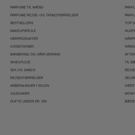
PARFUME TIL MÆND
PARFU
PARFUME REJSE- OG TASKESTØRRELSER
PARF
BESTSELLERS
TOP 1
MAKEUPSPEJLE
HUDP
HÅRPRODUKTER
HÅRP
CONDITIONER
HÅRK
BARBERING OG HÅRFJERNING
AFTE
SKÆGPLEJE
TIL B
SEX OG SAMLIV
REJS
REJSESTØRRELSER
SELV
ANBEFALINGER I SOLEN
VÆRT
JULEGAVER
WOW 
DUFTE UNDER KR. 200
BÆRE