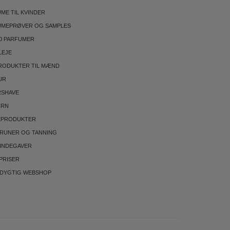
ME TIL KVINDER
UMEPRØVER OG SAMPLES
0 PARFUMER
LEJE
RODUKTER TIL MÆND
UR
RSHAVE
ØRN
EPRODUKTER
BRUNER OG TANNING
INDEGAVER
PRISER
DYGTIG WEBSHOP