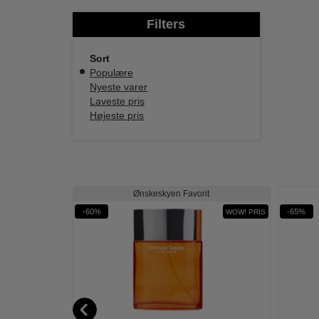
Filters
Sort
Populære
Nyeste varer
Laveste pris
Højeste pris
it
Ønskeskyen Favorit
-60%
-65%
WOW PRIS
WOW! PRIS