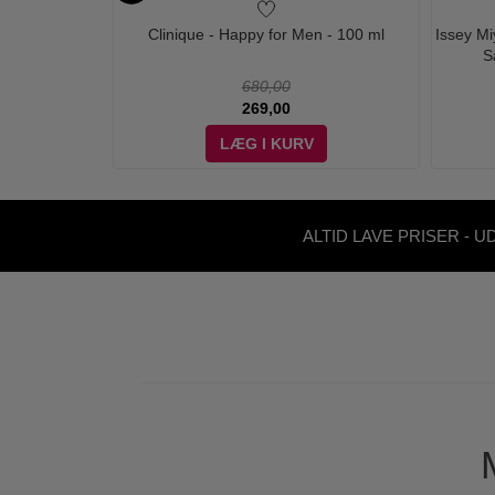
- 100 ml - Edt
Clinique - Happy for Men - 100 ml
Issey M
S
680,00
269,00
LÆG I KURV
ALTID LAVE PRISER - U
ABONNEMENT