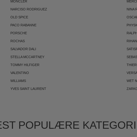
MONCLER
MERC
NARCISO RODRIGUEZ
NINA 
OLD SPICE
OSCAR
PACO RABANNE
PHYSI
PORSCHE
RALP
ROCHAS
RIHA
SALVADOR DALI
SATIS
STELLA MCCARTNEY
SEBAS
TOMMY HILFIGER
THIE
VALENTINO
VERS
WILLIAMS
WET N
YVES SAINT LAURENT
ZARK
ST POPULÆRE KATEGOR