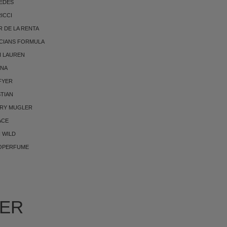
EDES
RICCI
 DE LA RENTA
CIANS FORMULA
H LAUREN
NNA
FYER
TIAN
RRY MUGLER
ACE
 WILD
OPERFUME
IER