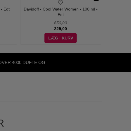
 - Edt
Davidoff - Cool Water Women - 100 ml -
Maison Franci
Edt
540 E
650,00
229,00
LÆG I KURV
OVER 4000 DUFTE OG
KØNHEDSPRODUKTER
R