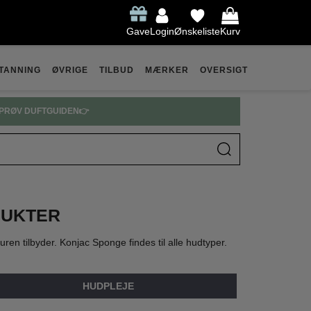
Gave
Login
Ønskeliste
Kurv
TANNING
ØVRIGE
TILBUD
MÆRKER
OVERSIGT
PRØV DUFTGUIDEN👉
DUKTER
en tilbyder. Konjac Sponge findes til alle hudtyper.
HUDPLEJE