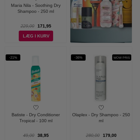
Maria Nila - Soothing Dry
Shampoo - 250 ml
229,00
171,95
LÆG I KURV
-21%
-36%
WOW PRIS
Batiste - Dry Conditioner
Olaplex - Dry Shampoo - 250
Tropical - 100 ml
ml
49,00
38,95
280,00
179,00