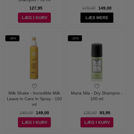
127,95
179,00
149,00
LÆG I KURV
LÆS MERE
-38%
-25%
Milk Shake - Incredible Milk
Maria Nila - Dry Shampoo -
Leave In Care In Spray - 150
100 ml
ml
240,00
149,00
125,00
93,95
LÆG I KURV
LÆG I KURV