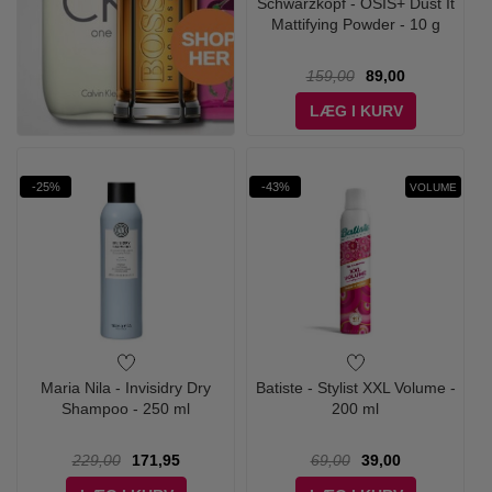
Schwarzkopf - OSIS+ Dust It
Mattifying Powder - 10 g
159,00
89,00
LÆG I KURV
-25%
-43%
VOLUME
Maria Nila - Invisidry Dry
Batiste - Stylist XXL Volume -
Shampoo - 250 ml
200 ml
229,00
171,95
69,00
39,00