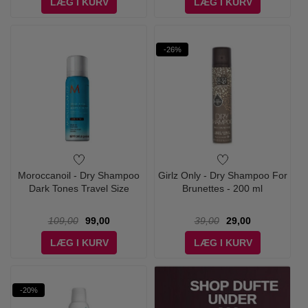
LÆG I KURV
LÆG I KURV
-26%
Moroccanoil - Dry Shampoo
Girlz Only - Dry Shampoo For
Dark Tones Travel Size
Brunettes - 200 ml
109,00
99,00
39,00
29,00
LÆG I KURV
LÆG I KURV
-20%