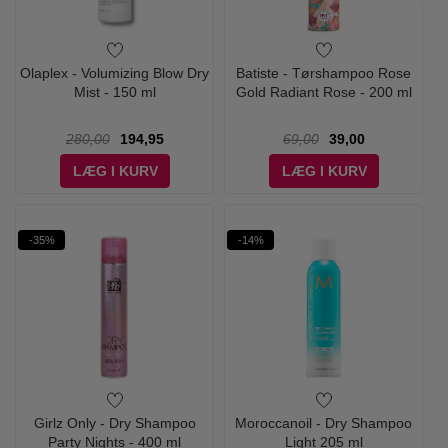
Olaplex - Volumizing Blow Dry
Batiste - Tørshampoo Rose
Mist - 150 ml
Gold Radiant Rose - 200 ml
280,00
194,95
69,00
39,00
LÆG I KURV
LÆG I KURV
-35%
-14%
Girlz Only - Dry Shampoo
Moroccanoil - Dry Shampoo
Party Nights - 400 ml
Light 205 ml