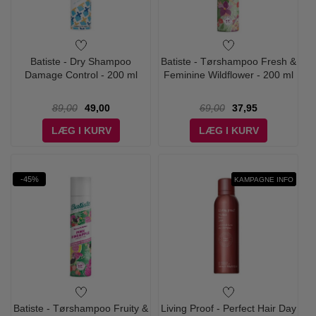
Batiste - Dry Shampoo
Batiste - Tørshampoo Fresh &
Damage Control - 200 ml
Feminine Wildflower - 200 ml
89,00
49,00
69,00
37,95
LÆG I KURV
LÆG I KURV
-45%
LIMITED EDITION
KAMPAGNE INFO
Batiste - Tørshampoo Fruity &
Living Proof - Perfect Hair Day