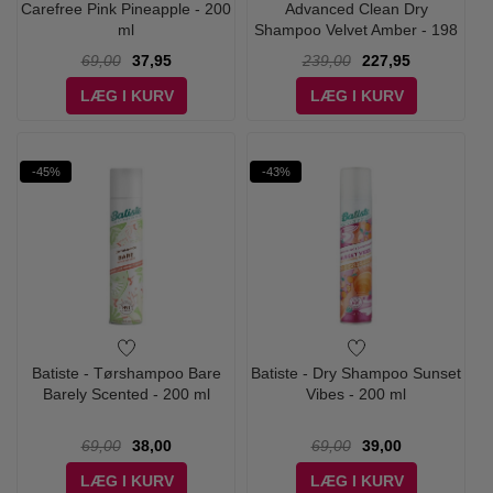
Carefree Pink Pineapple - 200
Advanced Clean Dry
ml
Shampoo Velvet Amber - 198
ml
69,00
37,95
239,00
227,95
LÆG I KURV
LÆG I KURV
-45%
-43%
Batiste - Tørshampoo Bare
Batiste - Dry Shampoo Sunset
Barely Scented - 200 ml
Vibes - 200 ml
69,00
38,00
69,00
39,00
LÆG I KURV
LÆG I KURV