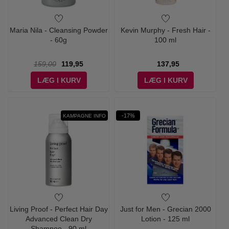
Maria Nila - Cleansing Powder
Kevin Murphy - Fresh Hair -
- 60g
100 ml
159,00
119,95
137,95
LÆG I KURV
LÆG I KURV
-17%
KAMPAGNE INFO
Living Proof - Perfect Hair Day
Just for Men - Grecian 2000
Advanced Clean Dry
Lotion - 125 ml
Shampoo - 90 ml