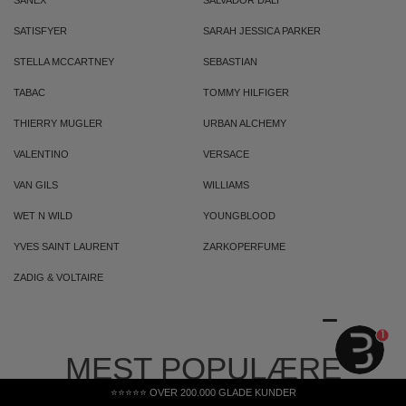
SANEX
SALVADOR DALI
SATISFYER
SARAH JESSICA PARKER
STELLA MCCARTNEY
SEBASTIAN
TABAC
TOMMY HILFIGER
THIERRY MUGLER
URBAN ALCHEMY
VALENTINO
VERSACE
VAN GILS
WILLIAMS
WET N WILD
YOUNGBLOOD
YVES SAINT LAURENT
ZARKOPERFUME
ZADIG & VOLTAIRE
1
MEST POPULÆRE
⭐⭐⭐⭐⭐ OVER 200.000 GLADE KUNDER