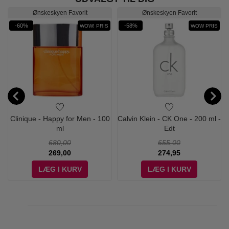
Ønskeskyen Favorit
Ønskeskyen Favorit
-60%
-58%
WOW! PRIS
WOW PRIS
-
Clinique - Happy for Men - 100
Calvin Klein - CK One - 200 ml -
ml
Edt
680,00
655,00
269,00
274,95
LÆG I KURV
LÆG I KURV