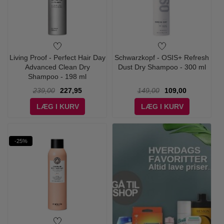
Living Proof - Perfect Hair Day
Schwarzkopf - OSIS+ Refresh
Advanced Clean Dry
Dust Dry Shampoo - 300 ml
Shampoo - 198 ml
239,00
227,95
149,00
109,00
LÆG I KURV
LÆG I KURV
-25%