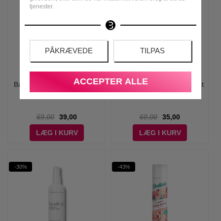
tjenester.
PÅKRÆVEDE
TILPAS
ACCEPTER ALLE
Batiste - Dry Shampoo XXL
Batiste - Dry Shampoo Light
Volume - 200 ml
and Breezy Fresh - 200 ml
69,00
39,00
69,00
35,00
LÆG I KURV
LÆG I KURV
-30%
-43%