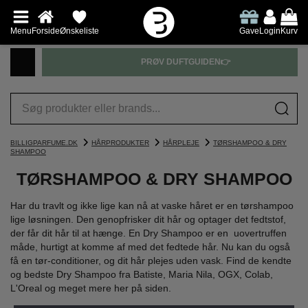
Menu
Forside
Ønskeliste
Gave
Login
Kurv
PRØV DUFTGUIDEN👉
BILLIGPARFUME.DK
HÅRPRODUKTER
HÅRPLEJE
TØRSHAMPOO & DRY
SHAMPOO
TØRSHAMPOO & DRY SHAMPOO
Har du travlt og ikke lige kan nå at vaske håret er en tørshampoo
lige løsningen. Den genopfrisker dit hår og optager det fedtstof,
der får dit hår til at hænge. En Dry Shampoo er en uovertruffen
måde, hurtigt at komme af med det fedtede hår. Nu kan du også
få en tør-conditioner, og dit hår plejes uden vask. Find de kendte
og bedste Dry Shampoo fra Batiste, Maria Nila, OGX, Colab,
L'Oreal og meget mere her på siden.