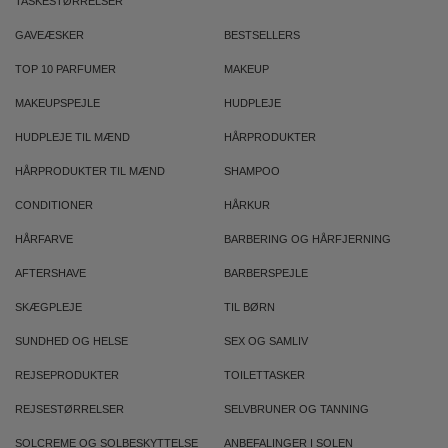
TASKESTØRRELSER
GAVEÆSKER
BESTSELLERS
TOP 10 PARFUMER
MAKEUP
MAKEUPSPEJLE
HUDPLEJE
HUDPLEJE TIL MÆND
HÅRPRODUKTER
HÅRPRODUKTER TIL MÆND
SHAMPOO
CONDITIONER
HÅRKUR
HÅRFARVE
BARBERING OG HÅRFJERNING
AFTERSHAVE
BARBERSPEJLE
SKÆGPLEJE
TIL BØRN
SUNDHED OG HELSE
SEX OG SAMLIV
REJSEPRODUKTER
TOILETTASKER
REJSESTØRRELSER
SELVBRUNER OG TANNING
SOLCREME OG SOLBESKYTTELSE
ANBEFALINGER I SOLEN