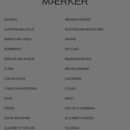
MÆRKER
AZZARO
ARIANA GRANDE
AUSTRALIAN GOLD
AUSTRALIAN BODYCARE
AMERICAN CREW
ARMAF
BURBERRY
BVLGARI
BEAUTE PACIFIQUE
BADEANSTALTEN
B.TAN
BRUNO BANANI
CALVIN KLEIN
CACHAREL
CAROLINA HERRERA
CLEAN
DIOR
DKNY
DIESEL
DOLCE & GABBANA
DAVID BECKHAM
ELIZABETH ARDEN
ELIZABETH TAYLOR
FILORGA