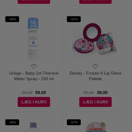
-40%
-61%
Uriage - Baby 1st Thermal
Disney - Frozen II Lip Gloss
Water Spray - 150 ml
Palette
99,00
59,00
99,00
39,00
LÆG I KURV
LÆG I KURV
-44%
-57%