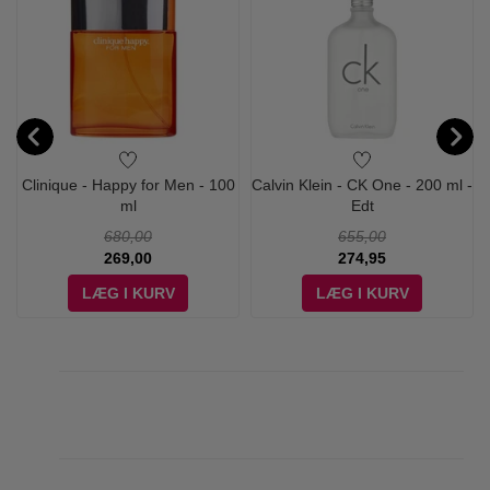
-
Clinique - Happy for Men - 100
Calvin Klein - CK One - 200 ml -
ml
Edt
680,00
655,00
269,00
274,95
LÆG I KURV
LÆG I KURV