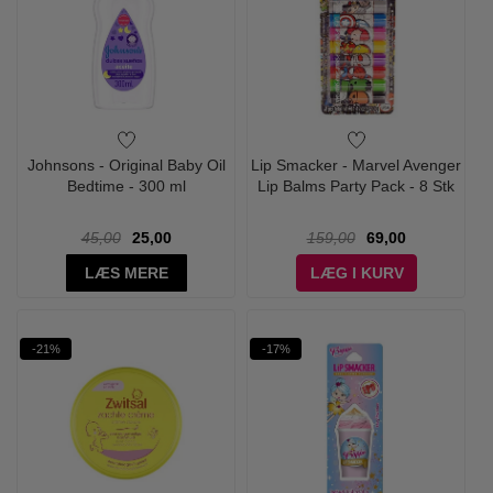
Johnsons - Original Baby Oil
Lip Smacker - Marvel Avenger
Bedtime - 300 ml
Lip Balms Party Pack - 8 Stk
45,00
25,00
159,00
69,00
LÆS MERE
LÆG I KURV
-21%
-17%