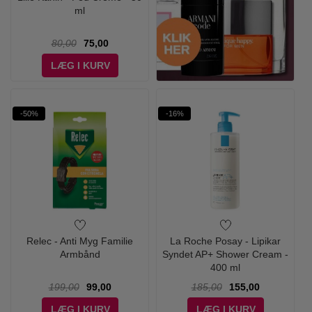
ml
80,00
75,00
LÆG I KURV
-50%
-16%
Relec - Anti Myg Familie
La Roche Posay - Lipikar
Armbånd
Syndet AP+ Shower Cream -
400 ml
199,00
99,00
185,00
155,00
LÆG I KURV
LÆG I KURV