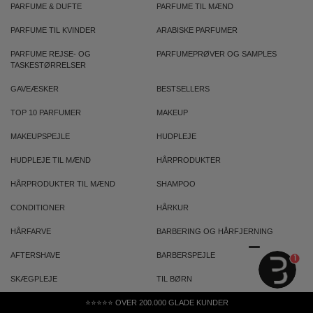
PARFUME & DUFTE
PARFUME TIL MÆND
PARFUME TIL KVINDER
ARABISKE PARFUMER
PARFUME REJSE- OG
PARFUMEPRØVER OG SAMPLES
TASKESTØRRELSER
GAVEÆSKER
BESTSELLERS
TOP 10 PARFUMER
MAKEUP
MAKEUPSPEJLE
HUDPLEJE
HUDPLEJE TIL MÆND
HÅRPRODUKTER
HÅRPRODUKTER TIL MÆND
SHAMPOO
CONDITIONER
HÅRKUR
HÅRFARVE
BARBERING OG HÅRFJERNING
AFTERSHAVE
BARBERSPEJLE
1
SKÆGPLEJE
TIL BØRN
SUNDHED OG HELSE
⭐⭐⭐⭐⭐ OVER 200.000 GLADE KUNDER
SEX OG SAMLIV