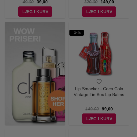
49,00
39,00
320,00
149,00
LÆG I KURV
LÆG I KURV
-34%
Lip Smacker - Coca Cola
Vintage Tin Box Lip Balms
149,00
99,00
LÆG I KURV