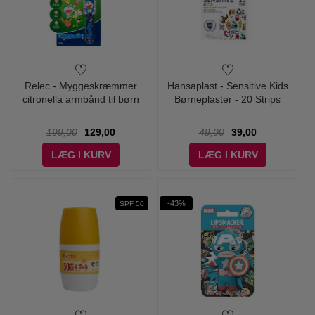
Relec - Myggeskræmmer
Hansaplast - Sensitive Kids
citronella armbånd til børn
Børneplaster - 20 Strips
199,00
129,00
49,00
39,00
LÆG I KURV
LÆG I KURV
-43%
SPF 50