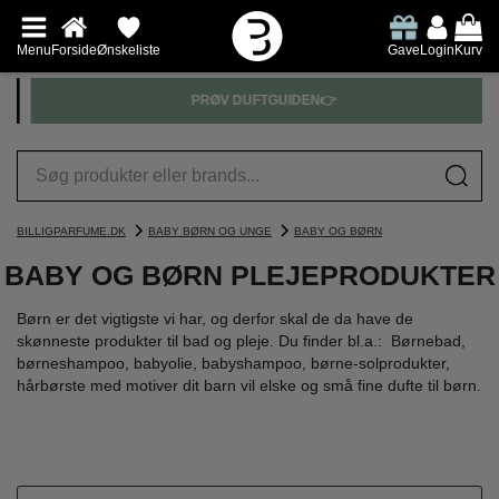
Menu
Forside
Ønskeliste
Gave
Login
Kurv
PRØV DUFTGUIDEN👉
BILLIGPARFUME.DK
BABY BØRN OG UNGE
BABY OG BØRN
BABY OG BØRN PLEJEPRODUKTER
Børn er det vigtigste vi har, og derfor skal de da have de
skønneste produkter til bad og pleje. Du finder bl.a.: Børnebad,
børneshampoo, babyolie, babyshampoo, børne-solprodukter,
hårbørste med motiver dit barn vil elske og små fine dufte til børn.