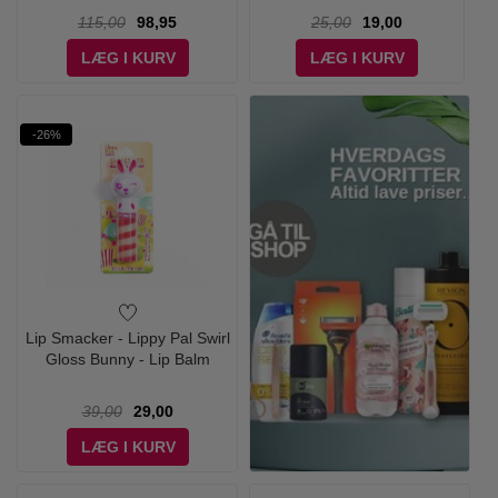
115,00
98,95
25,00
19,00
LÆG I KURV
LÆG I KURV
-26%
Lip Smacker - Lippy Pal Swirl
Gloss Bunny - Lip Balm
39,00
29,00
LÆG I KURV