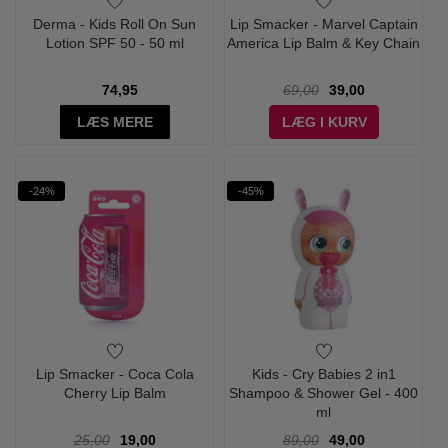
Derma - Kids Roll On Sun
Lip Smacker - Marvel Captain
Lotion SPF 50 - 50 ml
America Lip Balm & Key Chain
74,95
69,00
39,00
LÆS MERE
LÆG I KURV
-24%
-45%
Lip Smacker - Coca Cola
Kids - Cry Babies 2 in1
Cherry Lip Balm
Shampoo & Shower Gel - 400
ml
25,00
19,00
89,00
49,00