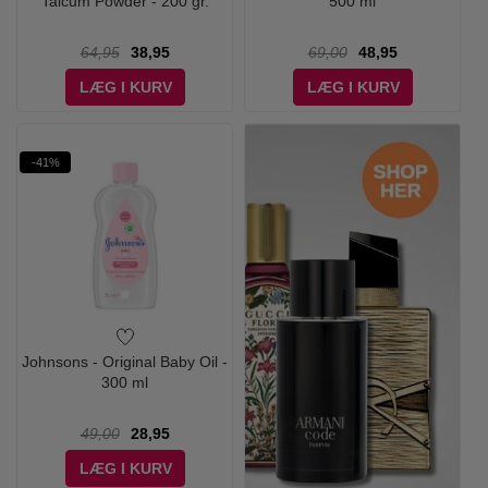
Talcum Powder - 200 gr.
500 ml
64,95
38,95
69,00
48,95
LÆG I KURV
LÆG I KURV
-41%
Johnsons - Original Baby Oil -
300 ml
49,00
28,95
LÆG I KURV