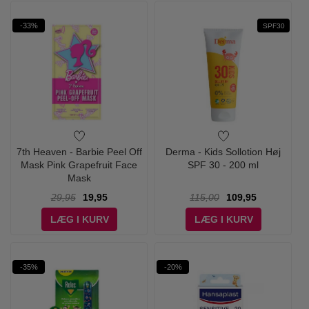
-33%
SPF30
7th Heaven - Barbie Peel Off
Derma - Kids Sollotion Høj
Mask Pink Grapefruit Face
SPF 30 - 200 ml
Mask
29,95
19,95
115,00
109,95
LÆG I KURV
LÆG I KURV
-35%
-20%