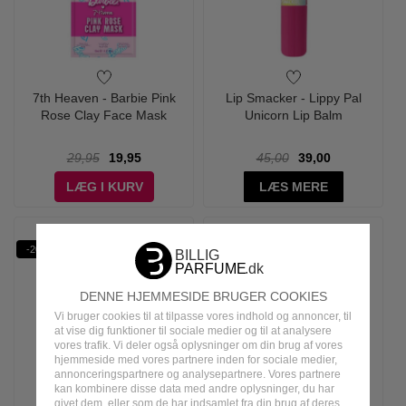
7th Heaven - Barbie Pink
Lip Smacker - Lippy Pal
Rose Clay Face Mask
Unicorn Lip Balm
29,95
19,95
45,00
39,00
LÆG I KURV
LÆS MERE
-20%
-36%
DENNE HJEMMESIDE BRUGER COOKIES
Vi bruger cookies til at tilpasse vores indhold og annoncer, til
at vise dig funktioner til sociale medier og til at analysere
vores trafik. Vi deler også oplysninger om din brug af vores
hjemmeside med vores partnere inden for sociale medier,
annonceringspartnere og analysepartnere. Vores partnere
kan kombinere disse data med andre oplysninger, du har
givet dem, eller som de har indsamlet fra din brug af deres