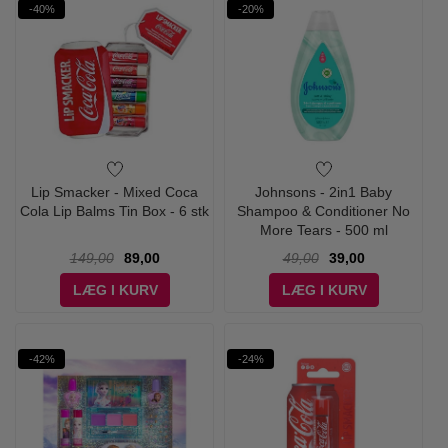
-40%
-20%
Lip Smacker - Mixed Coca
Johnsons - 2in1 Baby
Cola Lip Balms Tin Box - 6 stk
Shampoo & Conditioner No
More Tears - 500 ml
149,00
89,00
49,00
39,00
LÆG I KURV
LÆG I KURV
-42%
-24%