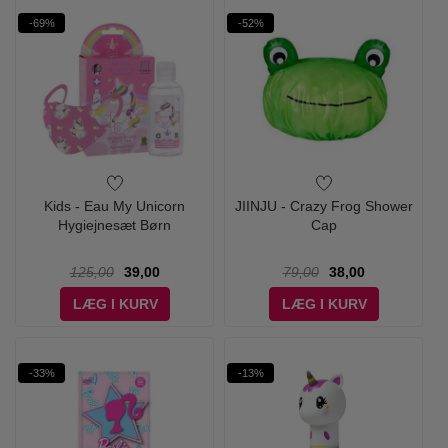
-69%
-52%
Kids - Eau My Unicorn
JIINJU - Crazy Frog Shower
Hygiejnesæt Børn
Cap
125,00
39,00
79,00
38,00
LÆG I KURV
LÆG I KURV
-33%
-13%