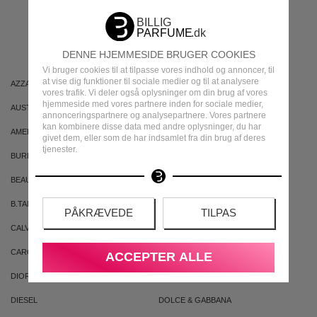
MEST POPULÆRE
MÆRKER
DENNE HJEMMESIDE BRUGER COOKIES
Vi bruger cookies til at tilpasse vores indhold og annoncer, til
at vise dig funktioner til sociale medier og til at analysere
AZZARO
ARIANA GRANDE
vores trafik. Vi deler også oplysninger om din brug af vores
hjemmeside med vores partnere inden for sociale medier,
AUSTRALIAN GOLD
AUSTRALIAN BODYCARE
annonceringspartnere og analysepartnere. Vores partnere
kan kombinere disse data med andre oplysninger, du har
AMERICAN CREW
ARMAF
givet dem, eller som de har indsamlet fra din brug af deres
tjenester.
BURBERRY
BVLGARI
BEAUTE PACIFIQUE
BADEANSTALTEN
B.TAN
BRUNO BANANI
PÅKRÆVEDE
TILPAS
CALVIN KLEIN
CACHAREL
CAROLINA HERRERA
CLEAN
ACCEPTER ALLE
DIOR
DKNY
DIESEL
DOLCE & GABBANA