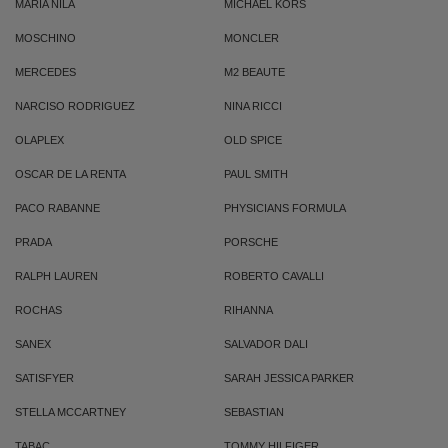
MARIA NILA
MICHAEL KORS
MOSCHINO
MONCLER
MERCEDES
M2 BEAUTE
NARCISO RODRIGUEZ
NINA RICCI
OLAPLEX
OLD SPICE
OSCAR DE LA RENTA
PAUL SMITH
PACO RABANNE
PHYSICIANS FORMULA
PRADA
PORSCHE
RALPH LAUREN
ROBERTO CAVALLI
ROCHAS
RIHANNA
SANEX
SALVADOR DALI
SATISFYER
SARAH JESSICA PARKER
STELLA MCCARTNEY
SEBASTIAN
TABAC
TOMMY HILFIGER