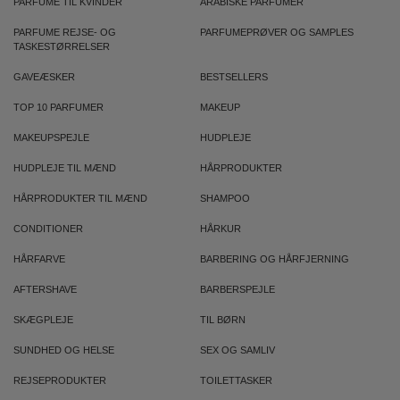
PARFUME TIL KVINDER
ARABISKE PARFUMER
PARFUME REJSE- OG
PARFUMEPRØVER OG SAMPLES
TASKESTØRRELSER
GAVEÆSKER
BESTSELLERS
TOP 10 PARFUMER
MAKEUP
MAKEUPSPEJLE
HUDPLEJE
HUDPLEJE TIL MÆND
HÅRPRODUKTER
HÅRPRODUKTER TIL MÆND
SHAMPOO
CONDITIONER
HÅRKUR
HÅRFARVE
BARBERING OG HÅRFJERNING
AFTERSHAVE
BARBERSPEJLE
SKÆGPLEJE
TIL BØRN
SUNDHED OG HELSE
SEX OG SAMLIV
REJSEPRODUKTER
TOILETTASKER