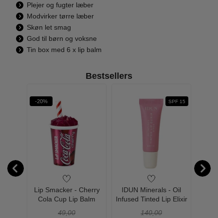
Plejer og fugter læber
Modvirker tørre læber
Skøn let smag
God til børn og voksne
Tin box med 6 x lip balm
Bestsellers
-20%
-41%
W PRIS
SPF 15
ra -
Lip Smacker - Cherry
IDUN Minerals - Oil
Maybel
Blue de
Cola Cup Lip Balm
Infused Tinted Lip Elixir
 - Edp
Syren - 8 ml
49,00
140,00