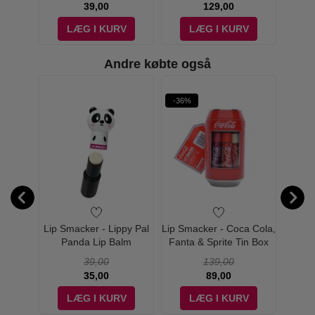
39,00
129,00
V
LÆG I KURV
LÆG I KURV
Andre købte også
-36%
-43%
W PRIS
 Tommy
Lip Smacker - Lippy Pal
Lip Smacker - Coca Cola,
Lip 
mer -
Panda Lip Balm
Fanta & Sprite Tin Box
Cap
t
Lip Balms - 6 stk
Ba
39,00
139,00
35,00
89,00
V
LÆG I KURV
LÆG I KURV