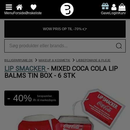
Menu
Forside
Ønskeliste
Gave
Login
Kurv
WOW PRIS OP TIL -70% 👉
BILLIGPARFUME.DK
MAKEUP & KOSMETIK
LÆBEPOMADE & PLEJE
LIP SMACKER
- MIXED COCA COLA LIP
BALMS TIN BOX - 6 STK
- 40%
besparelse
ifh til markedspris