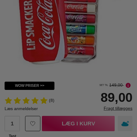
149,00
WOW PRISER >>
SET TIL
89,00
(8)
Fragt tillægges
Læs anmeldelser
LÆG I KURV
Tast