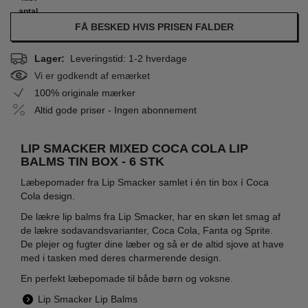
antal
FÅ BESKED HVIS PRISEN FALDER
Lager:
Leveringstid: 1-2 hverdage
Vi er godkendt af emærket
100% originale mærker
Altid gode priser - Ingen abonnement
LIP SMACKER MIXED COCA COLA LIP
BALMS TIN BOX - 6 STK
Læbepomader fra Lip Smacker samlet i én tin box í Coca
Cola design.
De lækre lip balms fra Lip Smacker, har en skøn let smag af
de lækre sodavandsvarianter, Coca Cola, Fanta og Sprite.
De plejer og fugter dine læber og så er de altid sjove at have
med i tasken med deres charmerende design.
En perfekt læbepomade til både børn og voksne.
Lip Smacker Lip Balms