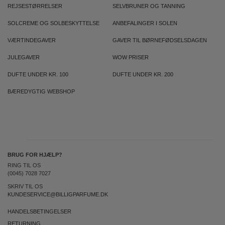
REJSESTØRRELSER
SELVBRUNER OG TANNING
SOLCREME OG SOLBESKYTTELSE
ANBEFALINGER I SOLEN
VÆRTINDEGAVER
GAVER TIL BØRNEFØDSELSDAGEN
JULEGAVER
WOW PRISER
DUFTE UNDER KR. 100
DUFTE UNDER KR. 200
BÆREDYGTIG WEBSHOP
BRUG FOR HJÆLP?
RING TIL OS
(0045) 7028 7027
SKRIV TIL OS
KUNDESERVICE@BILLIGPARFUME.DK
HANDELSBETINGELSER
RETURNING