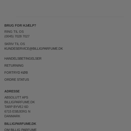
BRUG FOR HJÆLP?
RING TIL OS
(0045) 7028 7027
SKRIV TIL OS
KUNDESERVICE@BILLIGPARFUME.DK
HANDELSBETINGELSER
RETURNING
FORTRYD KØB
ORDRE STATUS
ADRESSE
ABSOLUTT APS
BILLIGPARFUME.DK
TARP BYVEJ 6D
6715 ESBJERG N
DANMARK
BILLIGPARFUME.DK
OM BILLIG PARFUME