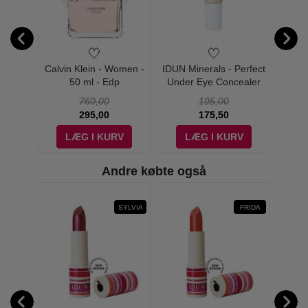
Silfr
Calvin Klein - Women -
IDUN Minerals - Perfect
IDU
own
50 ml - Edp
Under Eye Concealer
Infuse
Extra Light 6 ml
760,00
195,00
295,00
175,50
V
LÆG I KURV
LÆG I KURV
Andre købte også
VINBÄR
SYLVIA
FRIDA