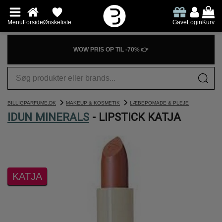
Menu
Forside
Ønskeliste
Gave
Login
Kurv
WOW PRIS OP TIL -70% 👉
BILLIGPARFUME.DK
MAKEUP & KOSMETIK
LÆBEPOMADE & PLEJE
IDUN MINERALS
- LIPSTICK KATJA
KATJA