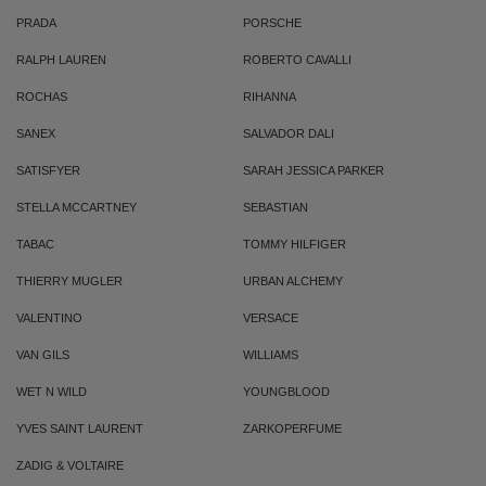
PRADA
PORSCHE
RALPH LAUREN
ROBERTO CAVALLI
ROCHAS
RIHANNA
SANEX
SALVADOR DALI
SATISFYER
SARAH JESSICA PARKER
STELLA MCCARTNEY
SEBASTIAN
TABAC
TOMMY HILFIGER
THIERRY MUGLER
URBAN ALCHEMY
VALENTINO
VERSACE
VAN GILS
WILLIAMS
WET N WILD
YOUNGBLOOD
YVES SAINT LAURENT
ZARKOPERFUME
ZADIG & VOLTAIRE