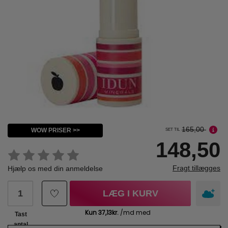
165,00
WOW PRISER >>
SET TIL
148,50
Fragt tillægges
Hjælp os med din anmeldelse
LÆG I KURV
Tast
antal