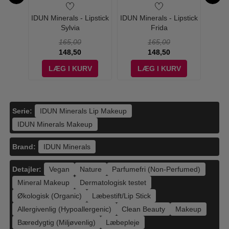
ipstick
IDUN Minerals - Lipstick
IDUN Minerals - Lipstick
IDUN M
Sylvia
Frida
165,00
165,00
148,50
148,50
V
LÆG I KURV
LÆG I KURV
Serie:
IDUN Minerals Lip Makeup
IDUN Minerals Makeup
Brand:
IDUN Minerals
Detajler:
Vegan
Nature
Parfumefri (Non-Perfumed)
Mineral Makeup
Dermatologisk testet
Økologisk (Organic)
Læbestift/Lip Stick
Allergivenlig (Hypoallergenic)
Clean Beauty
Makeup
Bæredygtig (Miljøvenlig)
Læbepleje