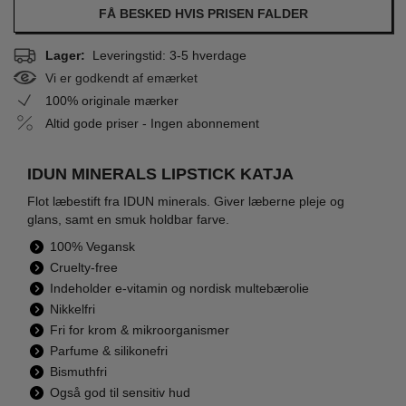
FÅ BESKED HVIS PRISEN FALDER
Lager:
Leveringstid: 3-5 hverdage
Vi er godkendt af emærket
100% originale mærker
Altid gode priser - Ingen abonnement
IDUN MINERALS LIPSTICK KATJA
Flot læbestift fra IDUN minerals. Giver læberne pleje og
glans, samt en smuk holdbar farve.
100% Vegansk
Cruelty-free
Indeholder e-vitamin og nordisk multebærolie
Nikkelfri
Fri for krom & mikroorganismer
Parfume & silikonefri
Bismuthfri
Også god til sensitiv hud