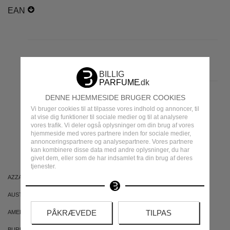
EAN
DENNE HJEMMESIDE BRUGER COOKIES
Vi bruger cookies til at tilpasse vores indhold og annoncer, til
MEST POPULÆRE
at vise dig funktioner til sociale medier og til at analysere
vores trafik. Vi deler også oplysninger om din brug af vores
hjemmeside med vores partnere inden for sociale medier,
MÆRKER
annonceringspartnere og analysepartnere. Vores partnere
kan kombinere disse data med andre oplysninger, du har
givet dem, eller som de har indsamlet fra din brug af deres
tjenester.
AZZARO
ARIANA GRANDE
AUSTRALIAN GOLD
AUSTRALIAN BODYCARE
PÅKRÆVEDE
TILPAS
AMERICAN CREW
ARMAF
BURBERRY
BVLGARI