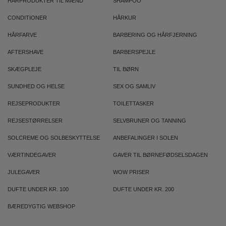
HÅRPRODUKTER TIL MÆND
SHAMPOO
CONDITIONER
HÅRKUR
HÅRFARVE
BARBERING OG HÅRFJERNING
AFTERSHAVE
BARBERSPEJLE
SKÆGPLEJE
TIL BØRN
SUNDHED OG HELSE
SEX OG SAMLIV
REJSEPRODUKTER
TOILETTASKER
REJSESTØRRELSER
SELVBRUNER OG TANNING
SOLCREME OG SOLBESKYTTELSE
ANBEFALINGER I SOLEN
VÆRTINDEGAVER
GAVER TIL BØRNEFØDSELSDAGEN
JULEGAVER
WOW PRISER
DUFTE UNDER KR. 100
DUFTE UNDER KR. 200
BÆREDYGTIG WEBSHOP