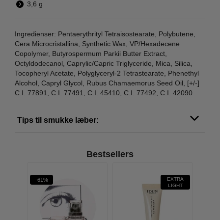
3,6 g
Ingredienser: Pentaerythrityl Tetraisostearate, Polybutene,
Cera Microcristallina, Synthetic Wax, VP/Hexadecene
Copolymer, Butyrospermum Parkii Butter Extract,
Octyldodecanol, Caprylic/Capric Triglyceride, Mica, Silica,
Tocopheryl Acetate, Polyglyceryl-2 Tetrastearate, Phenethyl
Alcohol, Capryl Glycol, Rubus Chamaemorus Seed Oil, [+/-]
C.I. 77891, C.I. 77491, C.I. 45410, C.I. 77492, C.I. 42090
Tips til smukke læber:
Bestsellers
EXTRA
-61%
BROWN
LIGHT