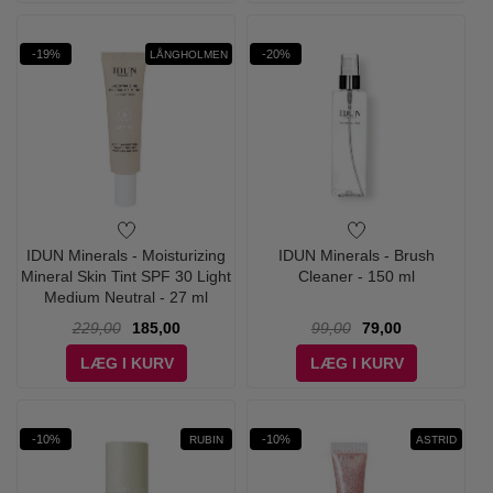
-19%
-20%
LÅNGHOLMEN
IDUN Minerals - Moisturizing
IDUN Minerals - Brush
Mineral Skin Tint SPF 30 Light
Cleaner - 150 ml
Medium Neutral - 27 ml
229,00
185,00
99,00
79,00
LÆG I KURV
LÆG I KURV
-10%
-10%
RUBIN
ASTRID