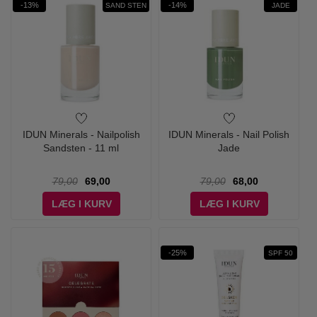
-13%
-14%
SAND STEN
JADE
IDUN Minerals - Nailpolish
IDUN Minerals - Nail Polish
Sandsten - 11 ml
Jade
79,00
69,00
79,00
68,00
LÆG I KURV
LÆG I KURV
-25%
SPF 50