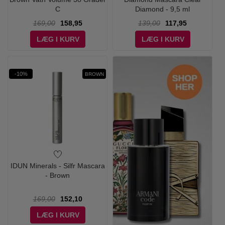
C
Diamond - 9,5 ml
169,00
158,95
139,00
117,95
LÆG I KURV
LÆG I KURV
-10%
BROWN
IDUN Minerals - Silfr Mascara
- Brown
169,00
152,10
LÆG I KURV