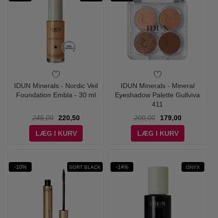
IDUN Minerals - Nordic Veil
IDUN Minerals - Mineral
Foundation Embla - 30 ml
Eyeshadow Palette Gullviva
411
245,00
220,50
200,00
179,00
LÆG I KURV
LÆG I KURV
-10%
-14%
SORT BLACK
ONYX