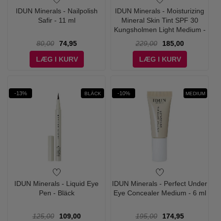
IDUN Minerals - Nailpolish
IDUN Minerals - Moisturizing
Safir - 11 ml
Mineral Skin Tint SPF 30
Kungsholmen Light Medium -
27 ml
80,00
74,95
229,00
185,00
LÆG I KURV
LÆG I KURV
-13%
-10%
BLÄCK
MEDIUM
IDUN Minerals - Liquid Eye
IDUN Minerals - Perfect Under
Pen - Bläck
Eye Concealer Medium - 6 ml
125,00
109,00
195,00
174,95