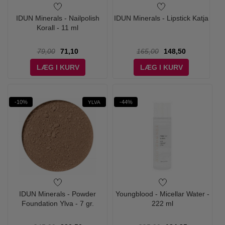
IDUN Minerals - Nailpolish
IDUN Minerals - Lipstick Katja
Korall - 11 ml
79,00
71,10
165,00
148,50
LÆG I KURV
LÆG I KURV
-10%
-44%
YLVA
IDUN Minerals - Powder
Youngblood - Micellar Water -
Foundation Ylva - 7 gr.
222 ml