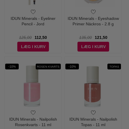
IDUN Minerals - Eyeliner
IDUN Minerals - Eyeshadow
Pencil - Jord
Primer Näckros - 2.8 g
125,00
112,50
135,00
121,50
LÆG I KURV
LÆG I KURV
-10%
-10%
ROSEN KVARTS
TOPAS
IDUN Minerals - Nailpolish
IDUN Minerals - Nailpolish
Rosenkvarts - 11 ml
Topas - 11 ml