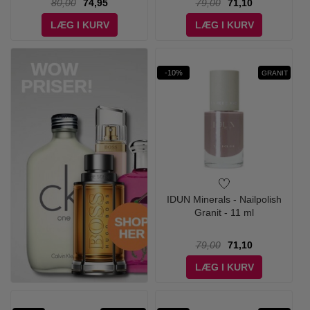
80,00
74,95
79,00
71,10
LÆG I KURV
LÆG I KURV
-10%
GRANIT
IDUN Minerals - Nailpolish
Granit - 11 ml
79,00
71,10
LÆG I KURV