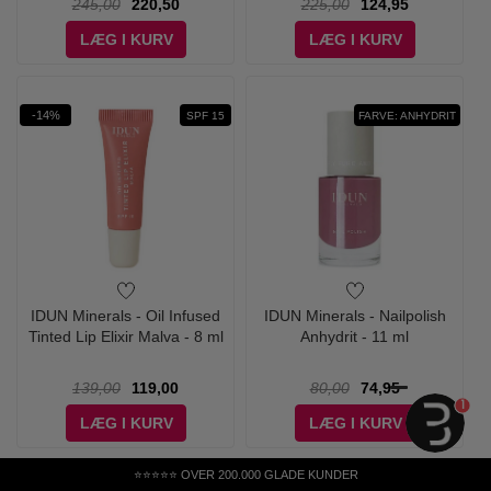
245,00
220,50
225,00
124,95
LÆG I KURV
LÆG I KURV
-14%
SPF 15
FARVE: ANHYDRIT
IDUN Minerals - Oil Infused
IDUN Minerals - Nailpolish
Tinted Lip Elixir Malva - 8 ml
Anhydrit - 11 ml
139,00
119,00
80,00
74,95
1
LÆG I KURV
LÆG I KURV
⭐⭐⭐⭐⭐ OVER 200.000 GLADE KUNDER