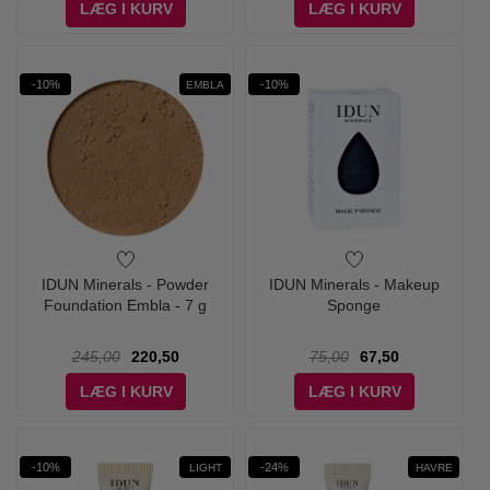
LÆG I KURV
LÆG I KURV
-10%
-10%
EMBLA
IDUN Minerals - Powder
IDUN Minerals - Makeup
Foundation Embla - 7 g
Sponge
245,00
220,50
75,00
67,50
LÆG I KURV
LÆG I KURV
-10%
-24%
LIGHT
HAVRE