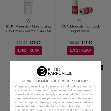
IDUN Minerals - Moisturizing
IDUN Minerals - Lip Stick
Day Cream Normal Skin - 50
Ingrid Marie
ml
199,00
179,10
165,00
148,50
LÆG I KURV
LÆG I KURV
-19%
SAND
RODONIT
DENNE HJEMMESIDE BRUGER COOKIES
Vi bruger cookies til at tilpasse vores indhold og annoncer, til
at vise dig funktioner til sociale medier og til at analysere
vores trafik. Vi deler også oplysninger om din brug af vores
hjemmeside med vores partnere inden for sociale medier,
annonceringspartnere og analysepartnere. Vores partnere
kan kombinere disse data med andre oplysninger, du har
givet dem, eller som de har indsamlet fra din brug af deres