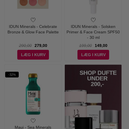
IDUN Minerals - Celebrate
IDUN Minerals - Solsken
Bronze & Glow Face Palette
Primer & Face Cream SPF50
- 30 ml
290,00
279,00
199,00
149,00
LÆG I KURV
LÆG I KURV
-32%
Maui - Sea Minerals