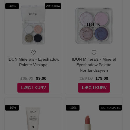
-48%
VIT SIPPA
IDUN Minerals - Eyeshadow
IDUN Minerals - Mineral
Palette Vitsippa
Eyeshadow Palette
Norrlandssyren
189,00
99,00
189,00
179,00
LÆG I KURV
LÆG I KURV
-10%
-10%
INGRID MARIE