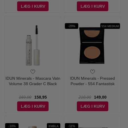
LÆG I KURV
LÆG I KURV
-29%
554 MEDIUM
IDUN Minerals - Mascara Vatn
IDUN Minerals - Pressed
Volume 38 Grader C Black
Powder - 554 Fantastisk
169,00
158,95
210,00
149,00
LÆG I KURV
LÆG I KURV
-10%
-11%
EMBLA