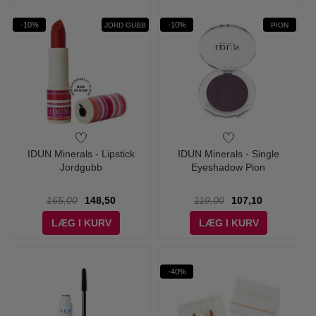
-10%
-10%
JORD GUBB
PION
IDUN Minerals - Lipstick
IDUN Minerals - Single
Jordgubb
Eyeshadow Pion
165,00
148,50
119,00
107,10
LÆG I KURV
LÆG I KURV
-40%