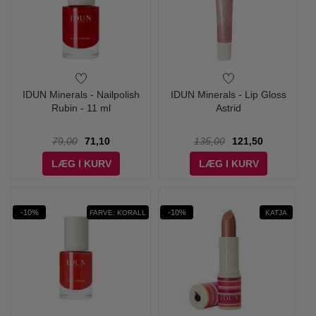
IDUN Minerals - Nailpolish
IDUN Minerals - Lip Gloss
Rubin - 11 ml
Astrid
79,00
71,10
135,00
121,50
LÆG I KURV
LÆG I KURV
-10%
-10%
FARVE: KORALL
KATJA