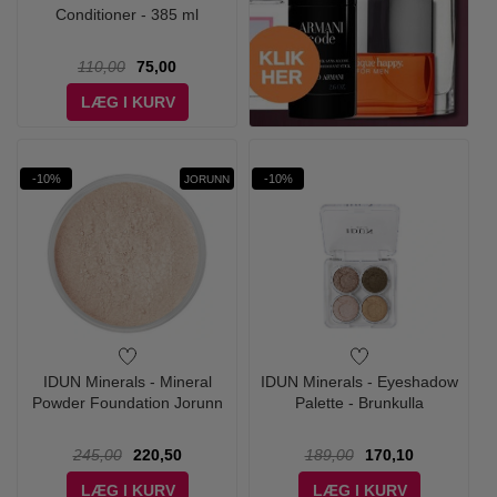
Conditioner - 385 ml
110,00
75,00
LÆG I KURV
-10%
-10%
JORUNN
IDUN Minerals - Mineral
IDUN Minerals - Eyeshadow
Powder Foundation Jorunn
Palette - Brunkulla
245,00
220,50
189,00
170,10
LÆG I KURV
LÆG I KURV