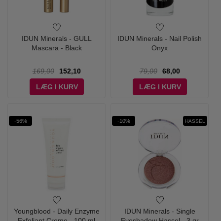
IDUN Minerals - GULL
IDUN Minerals - Nail Polish
Mascara - Black
Onyx
169,00
152,10
79,00
68,00
LÆG I KURV
LÆG I KURV
-56%
-10%
HASSEL
Youngblood - Daily Enzyme
IDUN Minerals - Single
Exfoliant Creme - 100 ml
Eyeshadow Hassel - 3 gr