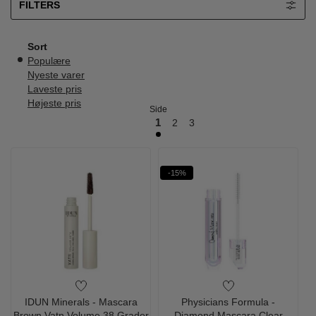
FILTERS
Sort
Populære
Nyeste varer
Laveste pris
Højeste pris
Side
1
2
3
-15%
IDUN Minerals - Mascara
Physicians Formula -
Brown Vatn Volume 38 Grader
Diamond Mascara Clear