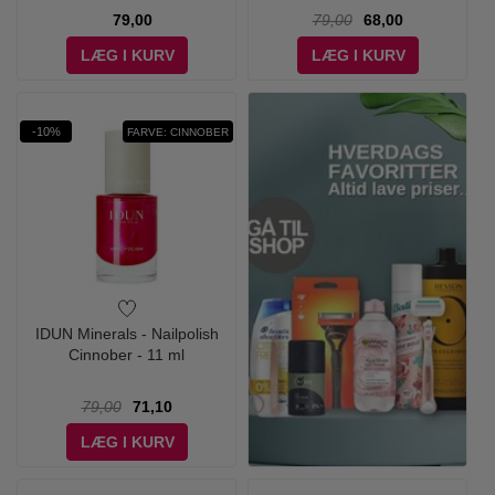
79,00
79,00
68,00
LÆG I KURV
LÆG I KURV
-10%
FARVE: CINNOBER
IDUN Minerals - Nailpolish
Cinnober - 11 ml
79,00
71,10
LÆG I KURV