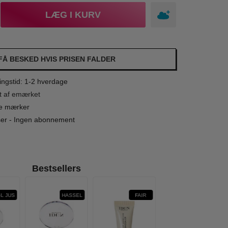
LÆG I KURV
FÅ BESKED HVIS PRISEN FALDER
ngstid: 1-2 hverdage
t af emærket
le mærker
iser - Ingen abonnement
Bestsellers
L JUS
HASSEL
FAIR