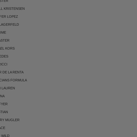
STER
LL KRISTENSEN
FER LOPEZ
 LAGERFELD
OME
ASTER
AEL KORS
EDES
RICCI
 DE LA RENTA
CIANS FORMULA
H LAUREN
NNA
FYER
TIAN
RRY MUGLER
ACE
 WILD