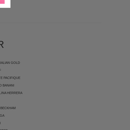
KØNHEDSPRODUKTER
R
RALIAN GOLD
F
E PACIFIQUE
O BANANI
LINA HERRERA
 BECKHAM
RGA
I