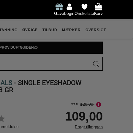
Gave
Login
Ønskeliste
Kurv
TANNING
ØVRIGE
TILBUD
MÆRKER
OVERSIGT
PRØV DUFTGUIDEN👉
RALS
- SINGLE EYESHADOW
3 GR
120,00
SET TIL
109,00
anmeldelse
Fragt tillægges