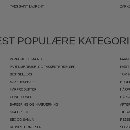
YVES SAINT LAURENT
ZARK
ST POPULÆRE KATEGOR
PARFUME TIL MÆND
PARFU
PARFUME REJSE- OG TASKESTØRRELSER
PARF
BESTSELLERS
TOP 1
MAKEUPSPEJLE
HUDP
HÅRPRODUKTER
HÅRP
CONDITIONER
HÅRK
BARBERING OG HÅRFJERNING
AFTE
SKÆGPLEJE
TIL B
SEX OG SAMLIV
REJS
REJSESTØRRELSER
SELV