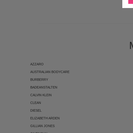
ABONNEMENT
AZZARO
AUSTRALIAN BODYCARE
BURBERRY
BADEANSTALTEN
CALVIN KLEIN
CLEAN
DIESEL
ELIZABETH ARDEN
GILLIAN JONES