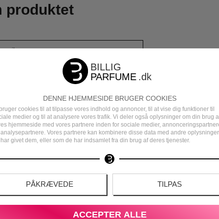
m produktet
DENNE HJEMMESIDE BRUGER COOKIES
bruger cookies til at tilpasse vores indhold og annoncer, til at vise dig funktioner til
iale medier og til at analysere vores trafik. Vi deler også oplysninger om din brug a
res hjemmeside med vores partnere inden for sociale medier, annonceringspartner
 analysepartnere. Vores partnere kan kombinere disse data med andre oplysninger
har givet dem, eller som de har indsamlet fra din brug af deres tjenester.
PÅKRÆVEDE
TILPAS
DEN
DANSK E-MÆRKET WEBSHOP
ACCEPTER ALLE