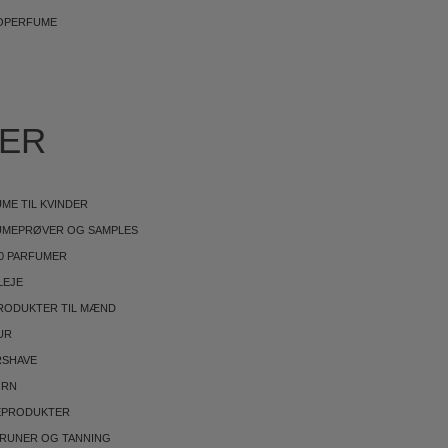
OPERFUME
IER
ME TIL KVINDER
UMEPRØVER OG SAMPLES
0 PARFUMER
LEJE
RODUKTER TIL MÆND
UR
RSHAVE
ØRN
EPRODUKTER
BRUNER OG TANNING