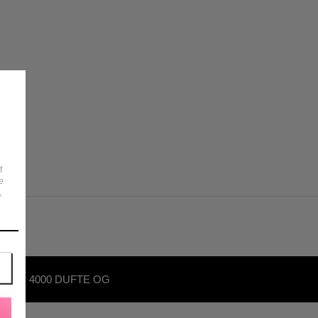
f
e
,
OVER 4000 DUFTE OG