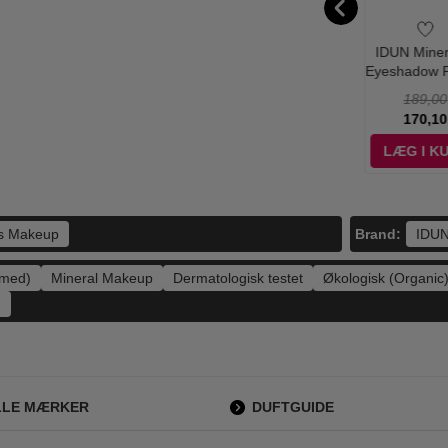
g & Voltaire -
Meraki - Fodfil Grå
Salvatore
IDUN Miner
is Him - 30 ml
Ferragamo -
Eyeshadow P
- Edt
Signorina
- Brunkul
455,00
100,00
920,00
189,00
Eleganza - 100 ml
279,00
79,00
394,95
170,10
- Edp
ÆG I KURV
LÆG I KURV
LÆG I KURV
LÆG I K
Brand:
ls Makeup
IDUN
umed)
Mineral Makeup
Dermatologisk testet
Økologisk (Organic
)
LLE MÆRKER
DUFTGUIDE