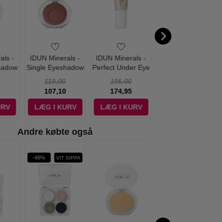
als -
IDUN Minerals -
IDUN Minerals -
IDUN Minerals -
hadow
Single Eyeshadow
Perfect Under Eye
Mascara Brown
3 gr
Hassel - 3 gr
Concealer Fair - 6
Vatn Volume 38
119,00
195,00
169,00
ml
Grader C
107,10
174,95
158,95
URV
LÆG I KURV
LÆG I KURV
LÆG I KURV
Andre købte også
-48%
VIT SIPPA