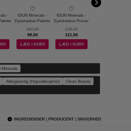
als -
IDUN Minerals -
IDUN Minerals -
IDUN Minerals -
alette
Eyeshadow Palette
Eyeshadow Primer
Eyeshadow Primer
la
Vitsippa
Näckros - 2.8 g
189,00
135,00
135,00
99,00
121,50
125,00
URV
LÆG I KURV
LÆG I KURV
LÆG I KURV
 Minerals
)
Allergivenlig (Hypoallergenic)
Clean Beauty
INGREDIENSER | PRODUCENT | SIKKERHED