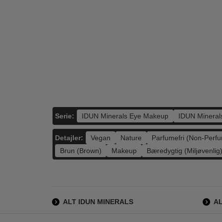
IDUN Minerals -
Zadig & Voltaire -
Zadi
Eyeshadow Primer
This is Her - 30 ml
This 
- Edp
135,00
515,00
125,00
339,00
LÆG I KURV
LÆG I KURV
L
Serie:
IDUN Minerals Eye Makeup
IDUN Minera
Detajler:
Vegan
Nature
Parfumefri (Non-Perf
Brun (Brown)
Makeup
Bæredygtig (Miljøvenlig
ALT IDUN MINERALS
A