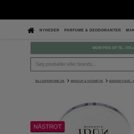
NYHEDER
PARFUME & DEODORANTER
MA
WOW PRIS OP TIL -70% 
BILLIGPARFUME.DK
MAKEUP & KOSMETIK
ØJENSKYGGE -
NÄSTROT