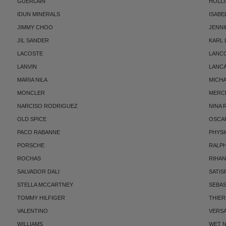
GUERLAIN
HOLLI
IDUN MINERALS
ISABE
JIMMY CHOO
JENNI
JIL SANDER
KARL
LACOSTE
LANC
LANVIN
LANC
MARIA NILA
MICH
MONCLER
MERC
NARCISO RODRIGUEZ
NINA 
OLD SPICE
OSCAR
PACO RABANNE
PHYSI
PORSCHE
RALP
ROCHAS
RIHA
SALVADOR DALI
SATIS
STELLA MCCARTNEY
SEBAS
TOMMY HILFIGER
THIE
VALENTINO
VERS
WILLIAMS
WET N