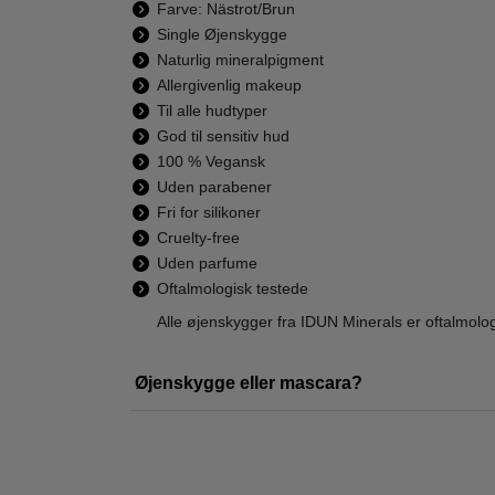
Farve: Nästrot/Brun
Single Øjenskygge
Naturlig mineralpigment
Allergivenlig makeup
Til alle hudtyper
IDUN Minerals -
IDUN Minerals -
IDU
God til sensitiv hud
Mineral
Perfect Under Eye
Sing
100 % Vegansk
Eyeshadow Palette
Concealer Light - 6
189,00
195,00
Uden parabener
Norrlandssyren
ml
179,00
174,95
Fri for silikoner
Cruelty-free
LÆG I KURV
LÆG I KURV
L
Uden parfume
Oftalmologisk testede
Alle øjenskygger fra IDUN Minerals er oftalmol
-34%
-39
Øjenskygge eller mascara?