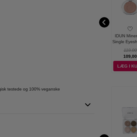
N Minerals -
IDUN Minerals -
IDUN Minerals -
IDUN Miner
le Eyeshadow
Nailpolish Granit -
Eyebrow Pen Björk
Single Eyes
Pion
11 ml
- 1.2 g
Kungljus - 
119,00
79,00
125,00
119,00
107,10
71,10
112,50
109,00
ÆG I KURV
LÆG I KURV
LÆG I KURV
LÆG I K
ogisk testede og 100% veganske
%
-21%
-57%