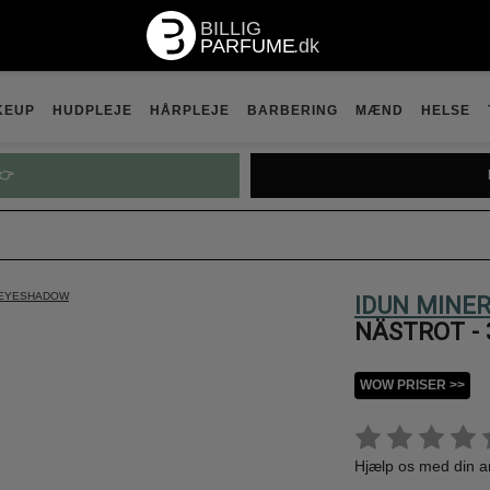
KEUP
HUDPLEJE
HÅRPLEJE
BARBERING
MÆND
HELSE
👉
 EYESHADOW
IDUN MINE
NÄSTROT - 
WOW PRISER >>
Hjælp os med din 