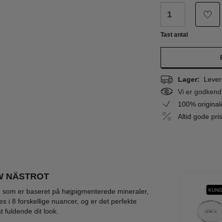
Tast antal
Lager:
Leveri
Vi er godkend
100% origina
Altid gode pr
W NÄSTROT
PION
GRANIT
BJÖRK
KUNG
, som er baseret på højpigmenterede mineraler,
s i 8 forskellige nuancer, og er det perfekte
t fuldende dit look.