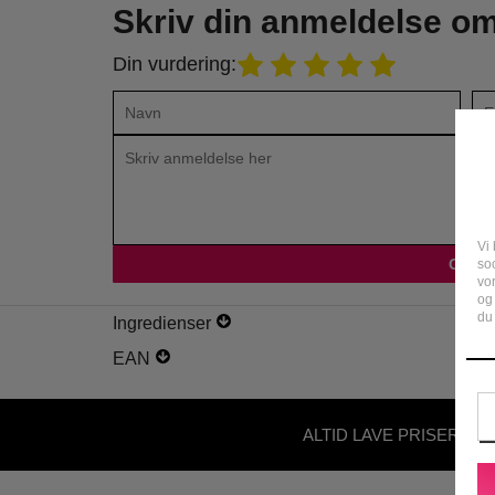
Skriv din anmeldelse o
Din vurdering:
Vi 
soc
vo
og
du 
Ingredienser
EAN
ALTID LAVE PRISER - U