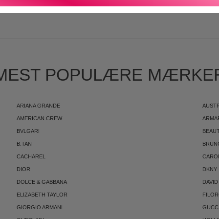
S
MEST POPULÆRE MÆRKE
ARIANA GRANDE
AUST
AMERICAN CREW
ARMA
BVLGARI
BEAUT
B.TAN
BRUN
CACHAREL
CARO
DIOR
DKNY
DOLCE & GABBANA
DAVID
ELIZABETH TAYLOR
FILO
GIORGIO ARMANI
GUCC