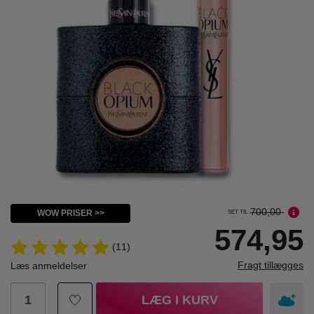
700,00
WOW PRISER >>
SET TIL
574,95
(11)
Fragt tillægges
Læs anmeldelser
LÆG I KURV