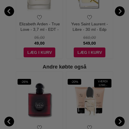
t - La
Elizabeth Arden - True
Yves Saint Laurent -
Yves Sa
 - 100
Love - 3,7 ml - EDT -
Libre - 30 ml - Edp
Men
Miniature
95,00
660,00
49,00
549,00
V
LÆG I KURV
LÆG I KURV
Andre købte også
VÆRDI
-26%
-20%
-25%
1290,-