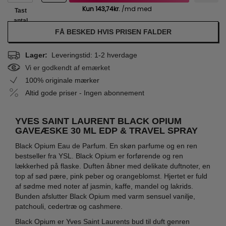
Tast
antal
FÅ BESKED HVIS PRISEN FALDER
Lager:
Leveringstid: 1-2 hverdage
Vi er godkendt af emærket
100% originale mærker
Altid gode priser - Ingen abonnement
YVES SAINT LAURENT BLACK OPIUM
GAVEÆSKE 30 ML EDP & TRAVEL SPRAY
Black Opium Eau de Parfum. En skøn parfume og en ren
bestseller fra YSL. Black Opium er forførende og ren
lækkerhed på flaske. Duften åbner med delikate duftnoter, en
top af sød pære, pink peber og orangeblomst. Hjertet er fuld
af sødme med noter af jasmin, kaffe, mandel og lakrids.
Bunden afslutter Black Opium med varm sensuel vanilje,
patchouli, cedertræ og cashmere.
Black Opium er Yves Saint Laurents bud til duft genren