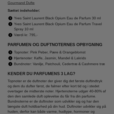
Gourmand Dufte
Sættet indeholder:
Yves Saint Laurent Black Opium Eau de Parfum 30 ml
Yves Saint Laurent Black Opium Eau de Parfum Travel
Spray 10 ml
Værdi kr. 795,-
PARFUMEN OG DUFTNOTERNES OPBYGNING
Topnoter: Pink Peber, Pære & Orangeblomst
Hjertenoter: Kaffe, Jasmin, Mandel & Lakrids
Bundnoter: Vanilje, Patchouli, Cedertræ & Cashmere træ
KENDER DU PARFUMENS 3 LAG?
Topnoter er de duftnoter der giver dig det første duftindtryk
og dem du dufter først, de falmer efter kort tid og i stedet
overtager de midterste noter. Hjertenoterne udgør 40-80% af
den den samlede duft oplevelse du får fra din parfume.
Bundnoterne er de duftnoter som udvikler sig og har den
længste duft holdbarhed på din hud. Duftnoter udvikler sig på
huden, derfor kan både varme, hudtype, hormoner og