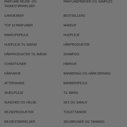
PARFUME REJSE- OG
PARFUMEPRØVER OG SAMPLES
TASKESTØRRELSER
GAVEÆSKER
BESTSELLERS
TOP 10 PARFUMER
MAKEUP
MAKEUPSPEJLE
HUDPLEJE
HUDPLEJE TIL MÆND
HÅRPRODUKTER
HÅRPRODUKTER TIL MÆND
SHAMPOO
CONDITIONER
HÅRKUR
HÅRFARVE
BARBERING OG HÅRFJERNING
AFTERSHAVE
BARBERSPEJLE
SKÆGPLEJE
TIL BØRN
SUNDHED OG HELSE
SEX OG SAMLIV
REJSEPRODUKTER
TOILETTASKER
REJSESTØRRELSER
SELVBRUNER OG TANNING