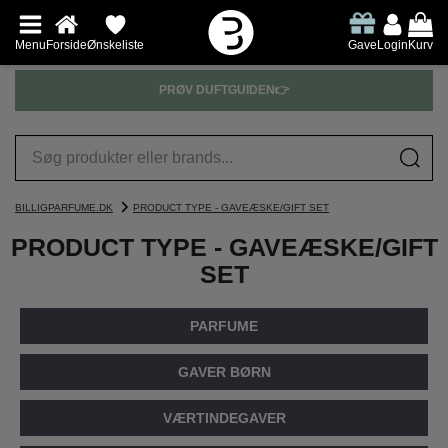
Menu
Forside
Ønskeliste
Gave
Login
Kurv
PRØV DUFTGUIDEN👉
BILLIGPARFUME.DK
PRODUCT TYPE - GAVEÆSKE/GIFT SET
PRODUCT TYPE - GAVEÆSKE/GIFT
SET
PARFUME
GAVER BØRN
VÆRTINDEGAVER