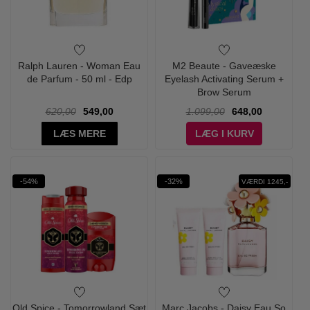
Ralph Lauren - Woman Eau
M2 Beaute - Gaveæske
de Parfum - 50 ml - Edp
Eyelash Activating Serum +
Brow Serum
620,00
549,00
1.099,00
648,00
LÆS MERE
LÆG I KURV
-54%
-32%
VÆRDI 1245,-
Old Spice - Tomorrowland Sæt
Marc Jacobs - Daisy Eau So