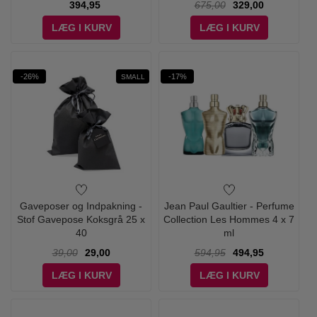
394,95
675,00
329,00
LÆG I KURV
LÆG I KURV
-26%
-17%
SMALL
Gaveposer og Indpakning -
Jean Paul Gaultier - Perfume
Stof Gavepose Koksgrå 25 x
Collection Les Hommes 4 x 7
40
ml
39,00
29,00
594,95
494,95
LÆG I KURV
LÆG I KURV