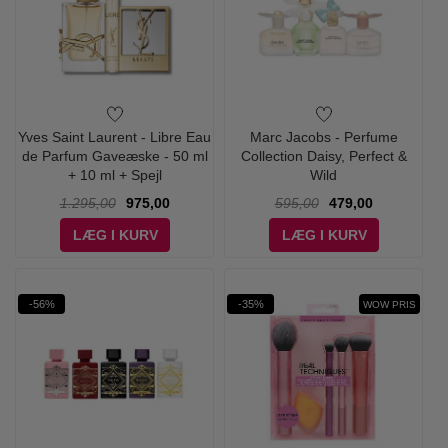
Yves Saint Laurent - Libre Eau
Marc Jacobs - Perfume
de Parfum Gaveæske - 50 ml
Collection Daisy, Perfect &
+ 10 ml + Spejl
Wild
1.295,00
975,00
595,00
479,00
LÆG I KURV
LÆG I KURV
-56%
-35%
WOW PRIS