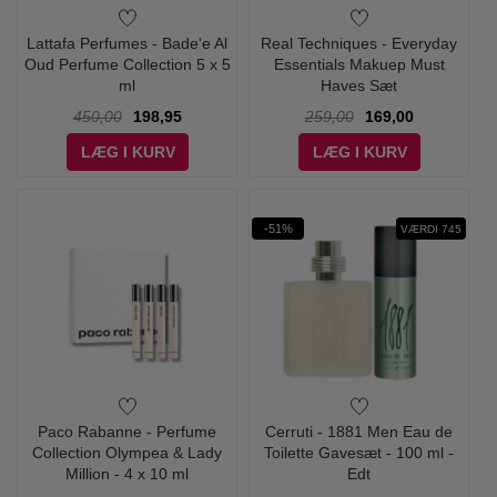
Lattafa Perfumes - Bade'e Al
Real Techniques - Everyday
Oud Perfume Collection 5 x 5
Essentials Makuep Must
ml
Haves Sæt
450,00
198,95
259,00
169,00
LÆG I KURV
LÆG I KURV
-51%
VÆRDI 745
Paco Rabanne - Perfume
Cerruti - 1881 Men Eau de
Collection Olympea & Lady
Toilette Gavesæt - 100 ml -
Million - 4 x 10 ml
Edt