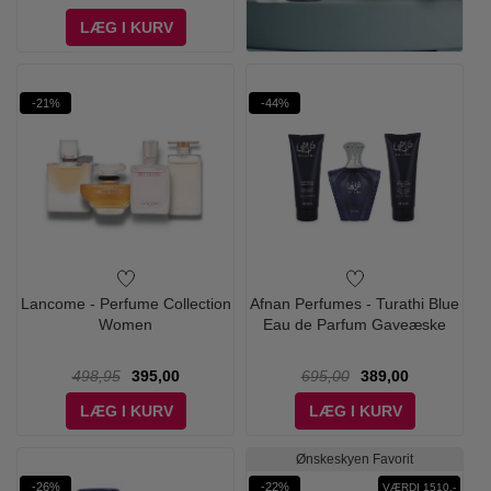
LÆG I KURV
-21%
-44%
Lancome - Perfume Collection
Afnan Perfumes - Turathi Blue
Women
Eau de Parfum Gaveæske
498,95
395,00
695,00
389,00
LÆG I KURV
LÆG I KURV
Ønskeskyen Favorit
-26%
-22%
VÆRDI 1510,-