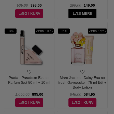
535,00
398,00
299,00
149,00
LÆG I KURV
LÆS MERE
-14%
-31%
VÆRDI 1195,-
VÆRDI 1020,-
Prada - Paradoxe Eau de
Marc Jacobs - Daisy Eau so
Parfum Sæt 50 ml + 10 ml
fresh Gaveæske - 75 ml Edt +
Body Lotion
1.040,00
895,00
845,00
584,95
LÆG I KURV
LÆG I KURV