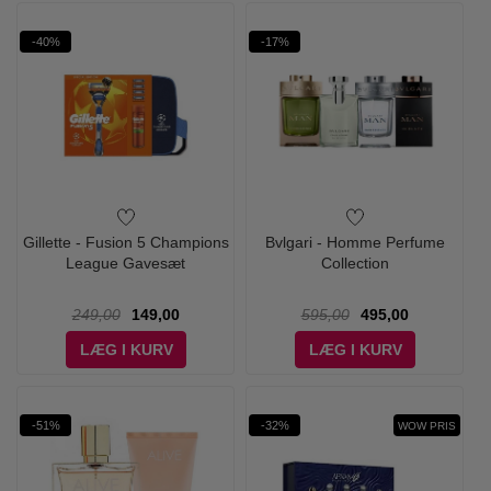
-40%
-17%
Gillette - Fusion 5 Champions
Bvlgari - Homme Perfume
League Gavesæt
Collection
249,00
149,00
595,00
495,00
LÆG I KURV
LÆG I KURV
-51%
-32%
WOW PRIS