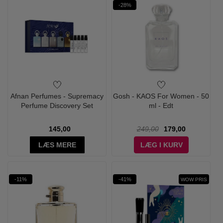
-28%
Afnan Perfumes - Supremacy
Gosh - KAOS For Women - 50
Perfume Discovery Set
ml - Edt
145,00
249,00
179,00
LÆS MERE
LÆG I KURV
-11%
-41%
WOW PRIS