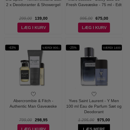
2 x Deodoranter & Showergel
Fresh Gaveæske - 75 ml - Edt
299,00
139,00
995,00
675,00
LÆG I KURV
LÆG I KURV
-63%
-25%
VÆRDI 900,-
VÆRDI 1400
Abercrombie & Fitch -
Yves Saint Laurent - Y Men
Authentic Man Gaveæske
100 ml Eau de Parfum Sæt og
Deodorant
799,00
298,95
1.295,00
975,00
LÆG I KURV
LÆS MERE