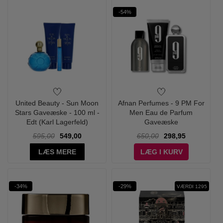
-54%
United Beauty - Sun Moon
Afnan Perfumes - 9 PM For
Stars Gaveæske - 100 ml -
Men Eau de Parfum
Edt (Karl Lagerfeld)
Gaveæske
595,00
549,00
650,00
298,95
LÆS MERE
LÆG I KURV
-34%
-29%
VÆRDI 1295