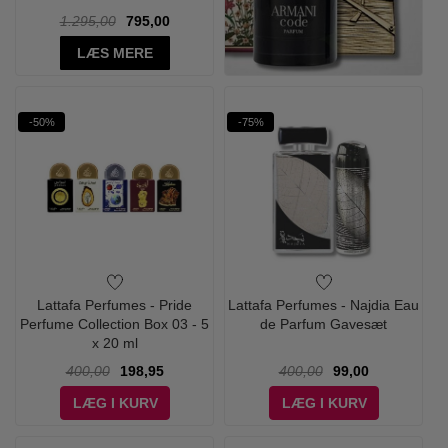
1.295,00
795,00
LÆS MERE
-50%
-75%
Lattafa Perfumes - Pride
Lattafa Perfumes - Najdia Eau
Perfume Collection Box 03 - 5
de Parfum Gavesæt
x 20 ml
400,00
198,95
400,00
99,00
LÆG I KURV
LÆG I KURV