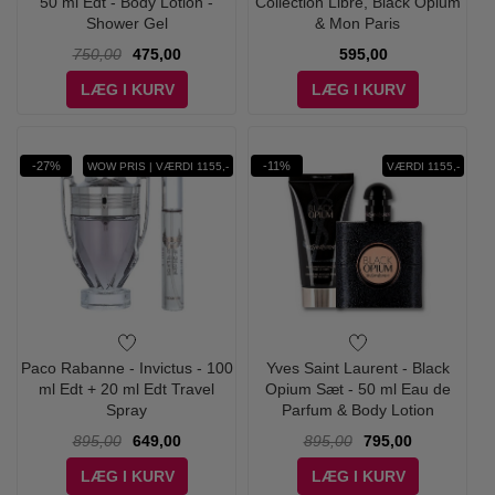
50 ml Edt - Body Lotion -
Collection Libre, Black Opium
Shower Gel
& Mon Paris
750,00
475,00
595,00
LÆG I KURV
LÆG I KURV
-27%
-11%
WOW PRIS | VÆRDI 1155,-
VÆRDI 1155,-
Paco Rabanne - Invictus - 100
Yves Saint Laurent - Black
ml Edt + 20 ml Edt Travel
Opium Sæt - 50 ml Eau de
Spray
Parfum & Body Lotion
895,00
649,00
895,00
795,00
LÆG I KURV
LÆG I KURV