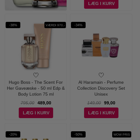
LÆG I KURV
-38%
-34%
VÆRDI 970,-
Hugo Boss - The Scent For
Al Haramain - Perfume
Her Gaveæske - 50 ml Edp &
Collection Discovery Set
Body Lotion 75 ml
Unisex
795,00
489,00
149,00
99,00
LÆG I KURV
LÆG I KURV
-20%
-50%
WOW PRIS