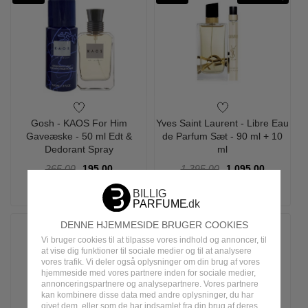
Gosh - KAOS For Him
Yves Saint Laurent - Libre Eau
Gaveæske - 50 ml Edt &
de Parfum Sæt - 90 ml + 10
Dedorant Spray
ml
265,00
195,00
1.395,00
1.095,00
LÆG I KURV
LÆG I KURV
DENNE HJEMMESIDE BRUGER COOKIES
-28%
Vi bruger cookies til at tilpasse vores indhold og annoncer, til
at vise dig funktioner til sociale medier og til at analysere
vores trafik. Vi deler også oplysninger om din brug af vores
hjemmeside med vores partnere inden for sociale medier,
annonceringspartnere og analysepartnere. Vores partnere
kan kombinere disse data med andre oplysninger, du har
givet dem, eller som de har indsamlet fra din brug af deres