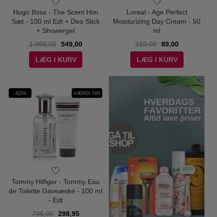
Hugo Boss - The Scent Him
Loreal - Age Perfect
Sæt - 100 ml Edt + Deo Stick
Moisturizing Day Cream - 50
+ Showergel
ml
1.095,00
549,00
169,00
89,00
LÆG I KURV
LÆG I KURV
-62%
VÆRDI 795
Tommy Hilfiger - Tommy Eau
de Toilette Gaveæske - 100 ml
- Edt
795,00
298,95