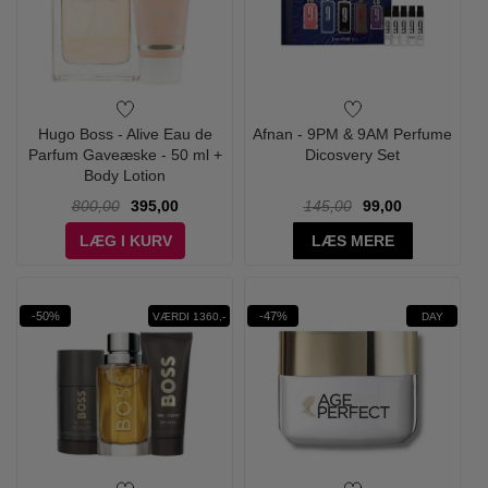
Hugo Boss - Alive Eau de
Afnan - 9PM & 9AM Perfume
Parfum Gaveæske - 50 ml +
Dicosvery Set
Body Lotion
800,00
395,00
145,00
99,00
LÆG I KURV
LÆS MERE
-50%
-47%
VÆRDI 1360,-
DAY