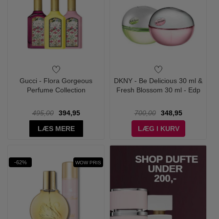
Gucci - Flora Gorgeous
DKNY - Be Delicious 30 ml &
Perfume Collection
Fresh Blossom 30 ml - Edp
495,00
394,95
700,00
348,95
LÆS MERE
LÆG I KURV
-62%
WOW PRIS