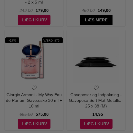
- 2 x 5 ml
249,00
179,00
450,00
149,00
LÆG I KURV
LÆS MERE
-17%
VÆRDI 875,-
Giorgio Armani - My Way Eau
Gaveposer og Indpakning -
de Parfum Gaveæske 30 ml +
Gavepose Sort Mat Metallic -
10 ml
25 x 38 (M)
695,00
575,00
14,95
LÆG I KURV
LÆG I KURV