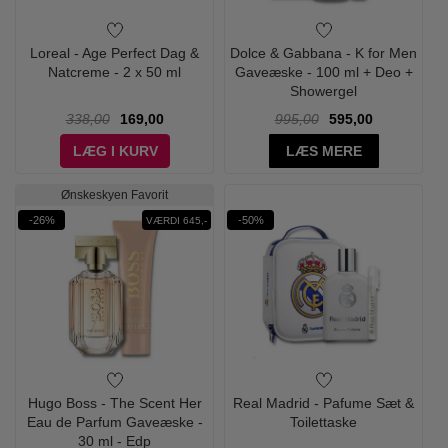
Loreal - Age Perfect Dag &
Dolce & Gabbana - K for Men
Natcreme - 2 x 50 ml
Gaveæske - 100 ml + Deo +
Showergel
338,00
169,00
995,00
595,00
LÆG I KURV
LÆS MERE
Ønskeskyen Favorit
-26%
-50%
VÆRDI 645,-
Hugo Boss - The Scent Her
Real Madrid - Pafume Sæt &
Eau de Parfum Gaveæske -
Toilettaske
30 ml - Edp