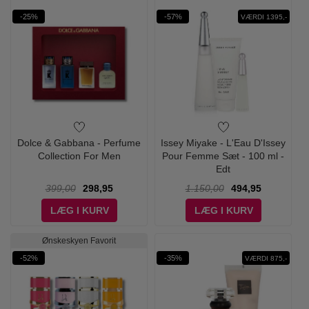
-25%
-57%
VÆRDI 1395,-
Dolce & Gabbana - Perfume
Issey Miyake - L'Eau D'Issey
Collection For Men
Pour Femme Sæt - 100 ml -
Edt
399,00
298,95
1.150,00
494,95
LÆG I KURV
LÆG I KURV
Ønskeskyen Favorit
-52%
-35%
VÆRDI 875,-