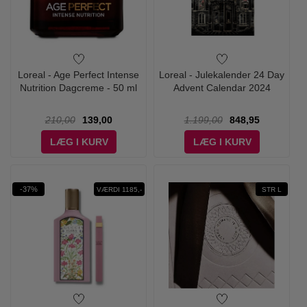
Loreal - Age Perfect Intense
Loreal - Julekalender 24 Day
Nutrition Dagcreme - 50 ml
Advent Calendar 2024
210,00
139,00
1.199,00
848,95
LÆG I KURV
LÆG I KURV
-37%
VÆRDI 1185,-
STR L