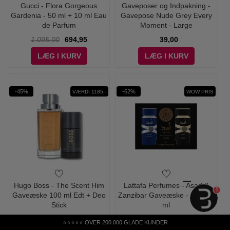
Gucci - Flora Gorgeous
Gaveposer og Indpakning -
Gardenia - 50 ml + 10 ml Eau
Gavepose Nude Grey Every
de Parfum
Moment - Large
1.095,00
694,95
39,00
LÆG I KURV
LÆG I KURV
-45%
-62%
VÆRDI 1185,-
WOW PRIS
Hugo Boss - The Scent Him
Lattafa Perfumes - Asad &
1
Gaveæske 100 ml Edt + Deo
Zanzibar Gaveæske - 2 x 100
Stick
ml
995,00
549,00
795,00
298,95
⭐⭐⭐⭐⭐ OVER 200.000 GLADE KUNDER