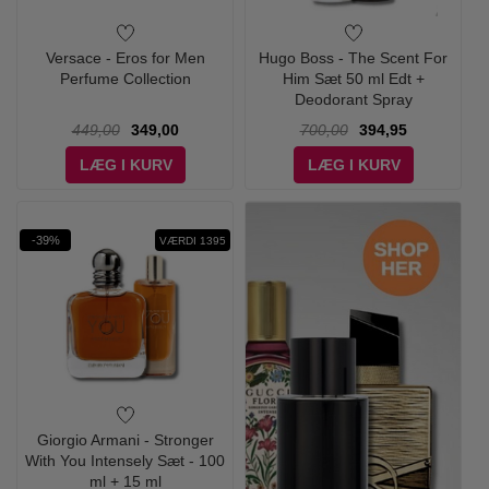
Versace - Eros for Men
Hugo Boss - The Scent For
Perfume Collection
Him Sæt 50 ml Edt +
Deodorant Spray
449,00
349,00
700,00
394,95
LÆG I KURV
LÆG I KURV
-39%
VÆRDI 1395
Giorgio Armani - Stronger
With You Intensely Sæt - 100
ml + 15 ml