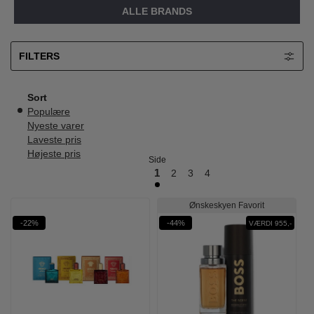
ALLE BRANDS
FILTERS
Sort
Populære
Nyeste varer
Laveste pris
Højeste pris
Side
1
2
3
4
Ønskeskyen Favorit
-22%
-44%
VÆRDI 955,-