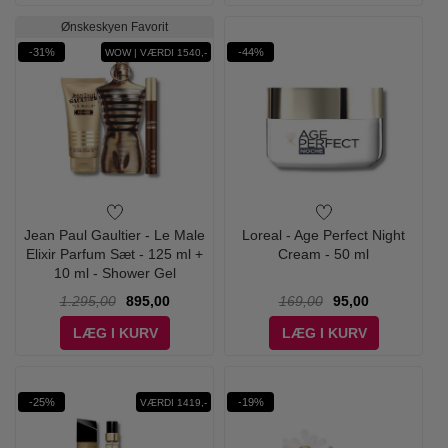
Ønskeskyen Favorit
-31%
-44%
WOW | VÆRDI 1540,-
Jean Paul Gaultier - Le Male
Loreal - Age Perfect Night
Elixir Parfum Sæt - 125 ml +
Cream - 50 ml
10 ml - Shower Gel
1.295,00
895,00
169,00
95,00
LÆG I KURV
LÆG I KURV
-25%
-19%
VÆRDI 1419,-