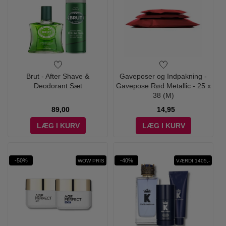
Brut - After Shave &
Gaveposer og Indpakning -
Deodorant Sæt
Gavepose Rød Metallic - 25 x
38 (M)
89,00
14,95
LÆG I KURV
LÆG I KURV
-50%
-40%
WOW PRIS
VÆRDI 1405,-