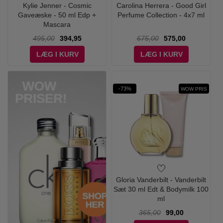
Kylie Jenner - Cosmic
Carolina Herrera - Good Girl
Gaveæske - 50 ml Edp +
Perfume Collection - 4x7 ml
Mascara
495,00
394,95
675,00
575,00
LÆG I KURV
LÆG I KURV
-73%
WOW PRIS
Gloria Vanderbilt - Vanderbilt
Sæt 30 ml Edt & Bodymilk 100
ml
365,00
99,00