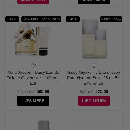
-46%
-42%
WOW PRIS | VÆRDI 1395,-
VÆRDI 1360,-
Marc Jacobs - Daisy Eau de
Issey Miyake - L'Eau d'Issey
Toilette Gaveæske - 100 ml -
Pour Homme Sæt 125 ml Edt
Edt
& 40 ml Edt
1.095,00
595,00
995,00
575,00
LÆS MERE
LÆG I KURV