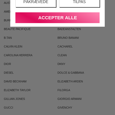
PÅKRÆVEDE
TILPAS
AUSTRALIAN GOLD
AUSTRALIAN BODYCARE
AMERICAN CREW
ARMAF
ACCEPTER ALLE
BURBERRY
BVLGARI
BEAUTE PACIFIQUE
BADEANSTALTEN
B.TAN
BRUNO BANANI
CALVIN KLEIN
CACHAREL
CAROLINA HERRERA
CLEAN
DIOR
DKNY
DIESEL
DOLCE & GABBANA
DAVID BECKHAM
ELIZABETH ARDEN
ELIZABETH TAYLOR
FILORGA
GILLIAN JONES
GIORGIO ARMANI
GUCCI
GIVENCHY