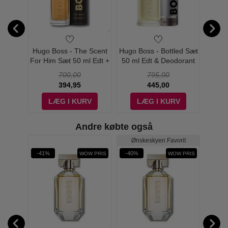
 Scent
Hugo Boss - The Scent
Hugo Boss - Bottled Sæt
Hugo B
rfum
For Him Sæt 50 ml Edt +
50 ml Edt & Deodorant
Femm
 - Edp
Deodorant Spray
Spray
700,00
795,00
394,95
445,00
Boss The Scent
V
LÆG I KURV
LÆG I KURV
Andre købte også
Ønskeskyen Favorit
Øn
-41%
-40%
-48%
WOW PRIS
WOW PRIS