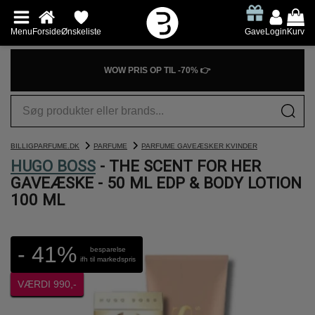
Menu
Forside
Ønskeliste
Gave
Login
Kurv
WOW PRIS OP TIL -70% 👉
BILLIGPARFUME.DK
PARFUME
PARFUME GAVEÆSKER KVINDER
HUGO BOSS
- THE SCENT FOR HER
GAVEÆSKE - 50 ML EDP & BODY LOTION
100 ML
- 41%
besparelse
ifh til markedspris
VÆRDI 990,-