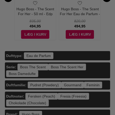
Eau de
Hugo Boss - The Scent
Hugo Boss - The Scent
Hugo 
ml
For Her - 50 ml - Edp
For Her Eau de Parfum -
For He
50 ml
835,00
820,00
494,95
494,95
V
LÆG I KURV
LÆG I KURV
Dufttype:
Eau de Parfum
Serie:
Boss The Scent
Boss The Scent Her
Boss Damedufte
Duftfamilie:
Pudret (Powdery)
Gourmand
Feminin
Duftnoter:
Fersken (Peach)
Fresia (Freesia)
Chokolade (Chocolate)
Brand:
Hugo Boss