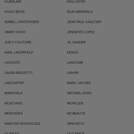
GUERLAIN
HOLLISTER
HUGO BOSS
IDUN MINERALS
ISABELL KRISTENSEN
JEAN PAUL GAULTIER
JIMMY CHOO
JENNIFER LOPEZ
JUICY COUTURE
JIL SANDER
KARL LAGERFELD
KENZO
LACOSTE
LANCOME
LAURA BIAGIOTTI
LANVIN
LANCASTER
MARC JACOBS
MARIA NILA
MICHAEL KORS
MOSCHINO
MONCLER
MERCEDES
M2 BEAUTE
NARCISO RODRIGUEZ
NINA RICCI
OLAPLEX
OLD SPICE