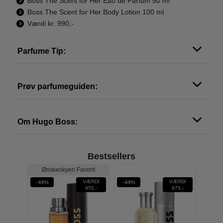
Boss The Scent for Her Eau de Parfum 50 ml
Boss The Scent for Her Body Lotion 100 ml
Værdi kr. 990,-
Parfume Tip:
Prøv parfumeguiden:
Om Hugo Boss:
Bestsellers
rit
Ønskeskyen Favorit
ÆRDI
VÆRDI
VÆRDI
-44%
-44%
-53%
645,-
955,-
875,-