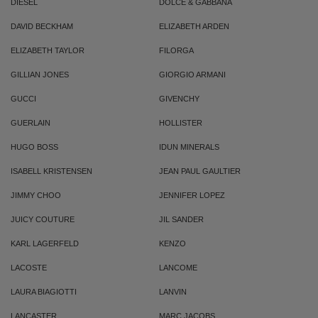
DIESEL
DOLCE & GABBANA
DAVID BECKHAM
ELIZABETH ARDEN
ELIZABETH TAYLOR
FILORGA
GILLIAN JONES
GIORGIO ARMANI
GUCCI
GIVENCHY
GUERLAIN
HOLLISTER
HUGO BOSS
IDUN MINERALS
ISABELL KRISTENSEN
JEAN PAUL GAULTIER
JIMMY CHOO
JENNIFER LOPEZ
JUICY COUTURE
JIL SANDER
KARL LAGERFELD
KENZO
LACOSTE
LANCOME
LAURA BIAGIOTTI
LANVIN
LANCASTER
MARC JACOBS