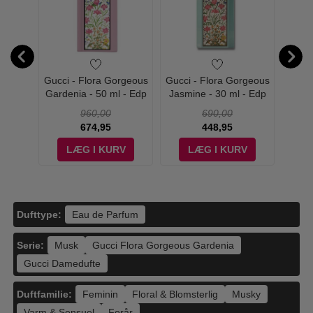
rgeous
Gucci - Flora Gorgeous
Gucci - Flora Gorgeous
Gucci
e Eau
Gardenia - 50 ml - Edp
Jasmine - 30 ml - Edp
Magno
 ml
Sæt 50
960,00
690,00
674,95
448,95
V
LÆG I KURV
LÆG I KURV
Dufttype:
Eau de Parfum
Serie:
Musk
Gucci Flora Gorgeous Gardenia
Gucci Damedufte
Duftfamilie:
Feminin
Floral & Blomsterlig
Musky
Varm & Sensuel
Forår