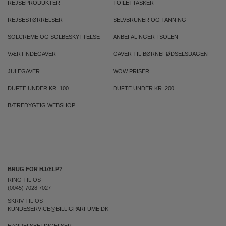
REJSEPRODUKTER
TOILETTASKER
REJSESTØRRELSER
SELVBRUNER OG TANNING
SOLCREME OG SOLBESKYTTELSE
ANBEFALINGER I SOLEN
VÆRTINDEGAVER
GAVER TIL BØRNEFØDSELSDAGEN
JULEGAVER
WOW PRISER
DUFTE UNDER KR. 100
DUFTE UNDER KR. 200
BÆREDYGTIG WEBSHOP
BRUG FOR HJÆLP?
RING TIL OS
(0045) 7028 7027
SKRIV TIL OS
KUNDESERVICE@BILLIGPARFUME.DK