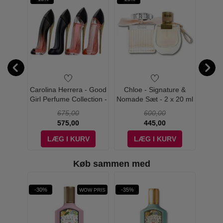
Gucci Bamboo
rfect
Carolina Herrera - Good
Chloe - Signature &
Sarah
ni - 5
Girl Perfume Collection -
Nomade Sæt - 2 x 20 ml
L
4x7 ml
- Edp
Coll
675,00
600,00
575,00
445,00
V
LÆG I KURV
LÆG I KURV
Køb sammen med
-30%
-35%
-31%
WOW PRIS