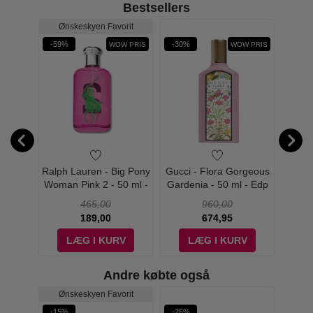
Bestsellers
Ønskeskyen Favorit
-59%
-30%
-26%
WOW PRIS
WOW PRIS
Gucci Bloom:
rgeous
Ralph Lauren - Big Pony
Gucci - Flora Gorgeous
Gucci
 - Edp
Woman Pink 2 - 50 ml -
Gardenia - 50 ml - Edp
Garden
Edt
P
465,00
960,00
Gucci Flora:
189,00
674,95
V
LÆG I KURV
LÆG I KURV
Gucci Guilty:
Andre købte også
Ønskeskyen Favorit
-15%
-26%
-52%