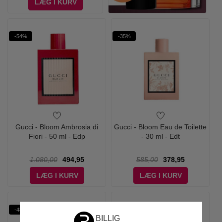
LÆG I KURV
-54%
-35%
Gucci - Bloom Ambrosia di
Gucci - Bloom Eau de Toilette
Fiori - 50 ml - Edp
- 30 ml - Edt
1.080,00
494,95
585,00
378,95
LÆG I KURV
LÆG I KURV
-48%
-44%