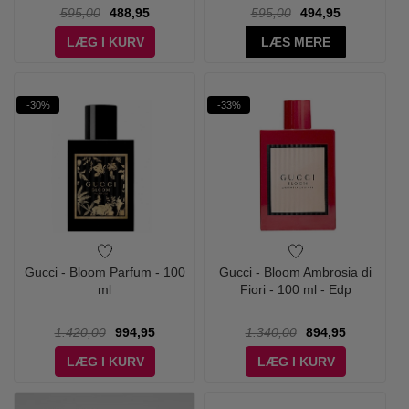
595,00
488,95
595,00
494,95
LÆG I KURV
LÆS MERE
-30%
-33%
Gucci - Bloom Parfum - 100
Gucci - Bloom Ambrosia di
ml
Fiori - 100 ml - Edp
1.420,00
994,95
1.340,00
894,95
LÆG I KURV
LÆG I KURV