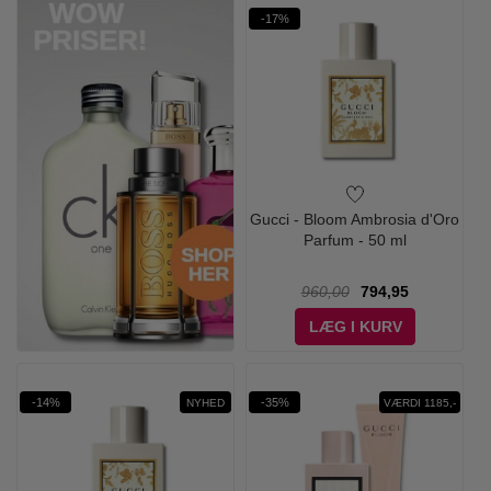
-17%
Gucci - Bloom Ambrosia d'Oro
Parfum - 50 ml
960,00
794,95
LÆG I KURV
-14%
-35%
NYHED
VÆRDI 1185,-