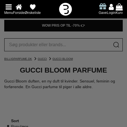
Menu
Forside
Ønskeliste
Gave
Login
Kurv
PRØV DUFTGUIDEN👉
BILLIGPARFUME.DK
GUCCI
GUCCI BLOOM
GUCCI BLOOM PARFUME
Gucci Bloom duften, en ny duft til kvinder. Sensuel, feminin og
forførende. En Gucci parfume til piger i alle aldre.
Sort
Populære