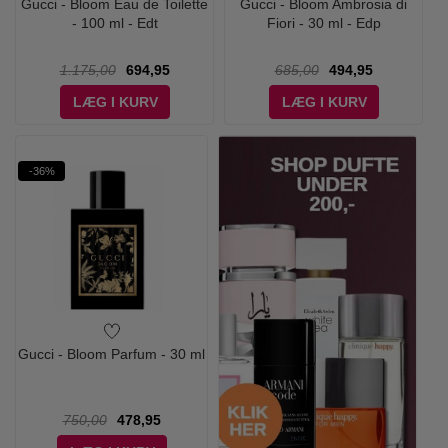
Gucci - Bloom Eau de Toilette
Gucci - Bloom Ambrosia di
- 100 ml - Edt
Fiori - 30 ml - Edp
1.175,00
694,95
685,00
494,95
LÆG I KURV
LÆG I KURV
-36%
Gucci - Bloom Parfum - 30 ml
750,00
478,95