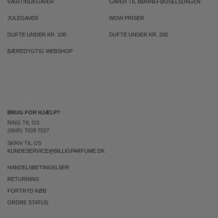
VÆRTINDEGAVER
GAVER TIL BØRNEFØDSELSDAGEN
JULEGAVER
WOW PRISER
DUFTE UNDER KR. 100
DUFTE UNDER KR. 200
BÆREDYGTIG WEBSHOP
BRUG FOR HJÆLP?
RING TIL OS
(0045) 7028 7027
SKRIV TIL OS
KUNDESERVICE@BILLIGPARFUME.DK
HANDELSBETINGELSER
RETURNING
FORTRYD KØB
ORDRE STATUS