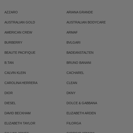
AZZARO
ARIANA GRANDE
AUSTRALIAN GOLD
AUSTRALIAN BODYCARE
AMERICAN CREW
ARMAF
BURBERRY
BVLGARI
BEAUTE PACIFIQUE
BADEANSTALTEN
B.TAN
BRUNO BANANI
CALVIN KLEIN
CACHAREL
CAROLINA HERRERA
CLEAN
DIOR
DKNY
DIESEL
DOLCE & GABBANA
DAVID BECKHAM
ELIZABETH ARDEN
ELIZABETH TAYLOR
FILORGA