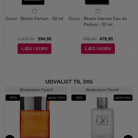
Gucci - Bloom Parfum - 50 ml
Gucci - Bloom Intense Eau de
Parfum - 30 ml
1.070,00
594,95
760,00
478,95
LÆG I KURV
LÆG I KURV
UDVALGT TIL DIG
Ønskeskyen Favorit
Ønskeskyen Favorit
-60%
-40%
WOW! PRIS
WOW PRIS