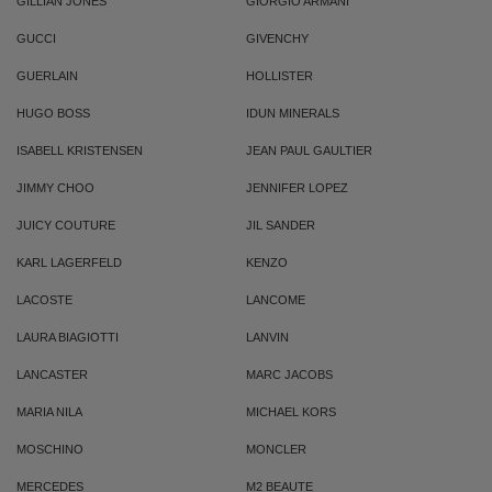
GILLIAN JONES
GIORGIO ARMANI
GUCCI
GIVENCHY
GUERLAIN
HOLLISTER
HUGO BOSS
IDUN MINERALS
ISABELL KRISTENSEN
JEAN PAUL GAULTIER
JIMMY CHOO
JENNIFER LOPEZ
JUICY COUTURE
JIL SANDER
KARL LAGERFELD
KENZO
LACOSTE
LANCOME
LAURA BIAGIOTTI
LANVIN
LANCASTER
MARC JACOBS
MARIA NILA
MICHAEL KORS
MOSCHINO
MONCLER
MERCEDES
M2 BEAUTE