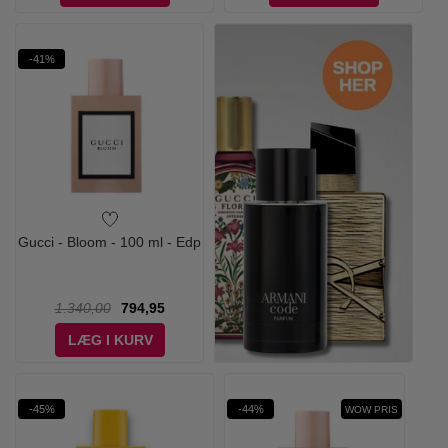
-41%
Gucci - Bloom - 100 ml - Edp
1.340,00
794,95
LÆG I KURV
-45%
-44%
WOW PRIS