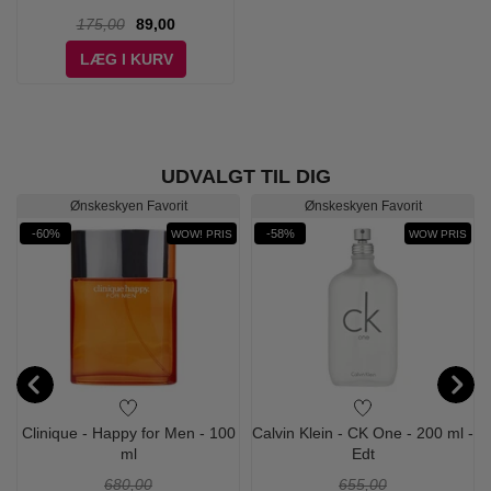
175,00
89,00
LÆG I KURV
UDVALGT TIL DIG
Ønskeskyen Favorit
Ønskeskyen Favorit
-60%
-58%
WOW! PRIS
WOW PRIS
-
Clinique - Happy for Men - 100
Calvin Klein - CK One - 200 ml -
ml
Edt
680,00
655,00