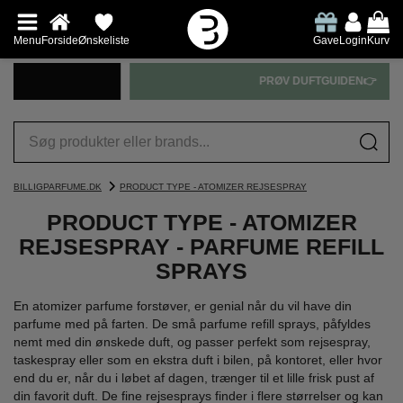
Menu
Forside
Ønskeliste
Gave
Login
Kurv
PRØV DUFTGUIDEN👉
BILLIGPARFUME.DK
PRODUCT TYPE - ATOMIZER REJSESPRAY
PRODUCT TYPE - ATOMIZER
REJSESPRAY - PARFUME REFILL
SPRAYS
En atomizer parfume forstøver, er genial når du vil have din
parfume med på farten. De små parfume refill sprays, påfyldes
nemt med din ønskede duft, og passer perfekt som rejsespray,
taskespray eller som en ekstra duft i bilen, på kontoret, eller hvor
end du er, når du i løbet af dagen, trænger til et lille frisk pust af
din favorit duft. De fine rejsesprays finder i flere størrelser og kan