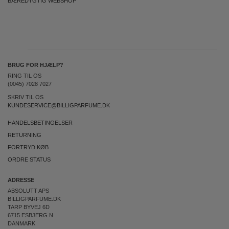
BÆREDYGTIG WEBSHOP
BRUG FOR HJÆLP?
RING TIL OS
(0045) 7028 7027
SKRIV TIL OS
KUNDESERVICE@BILLIGPARFUME.DK
HANDELSBETINGELSER
RETURNING
FORTRYD KØB
ORDRE STATUS
ADRESSE
ABSOLUTT APS
BILLIGPARFUME.DK
TARP BYVEJ 6D
6715 ESBJERG N
DANMARK