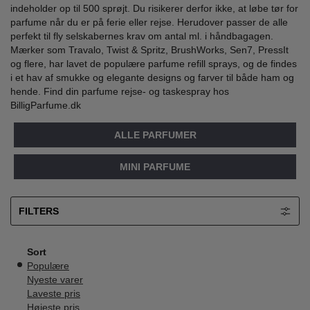
indeholder op til 500 sprøjt. Du risikerer derfor ikke, at løbe tør for
parfume når du er på ferie eller rejse. Herudover passer de alle
perfekt til fly selskabernes krav om antal ml. i håndbagagen.
Mærker som Travalo, Twist & Spritz, BrushWorks, Sen7, PressIt
og flere, har lavet de populære parfume refill sprays, og de findes
i et hav af smukke og elegante designs og farver til både ham og
hende. Find din parfume rejse- og taskespray hos
BilligParfume.dk
ALLE PARFUMER
MINI PARFUME
FILTERS
Sort
Populære
Nyeste varer
Laveste pris
Højeste pris