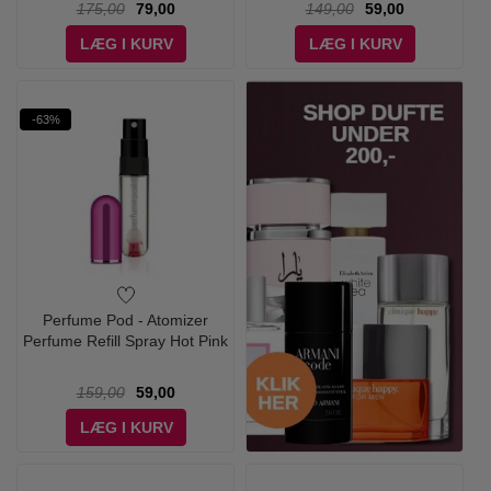
175,00
79,00
149,00
59,00
LÆG I KURV
LÆG I KURV
-63%
Perfume Pod - Atomizer
Perfume Refill Spray Hot Pink
159,00
59,00
LÆG I KURV