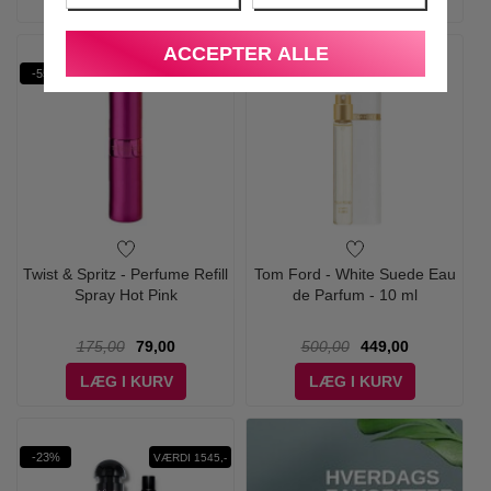
ACCEPTER ALLE
-55%
-10%
Twist & Spritz - Perfume Refill
Tom Ford - White Suede Eau
Spray Hot Pink
de Parfum - 10 ml
175,00
79,00
500,00
449,00
LÆG I KURV
LÆG I KURV
-23%
VÆRDI 1545,-