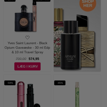
Yves Saint Laurent - Black
Opium Gaveæske - 30 ml Edp
& 10 ml Travel Spray
700,00
574,95
LÆG I KURV
-59%
-45%