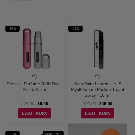
-59%
-17%
PressIt - Perfume Refill Duo -
Yves Saint Laurent - YLS
Pink & Silver
Myslf Eau de Parfum Travel
Spray - 10 ml
215,00
89,00
300,00
249,00
LÆG I KURV
LÆG I KURV
-18%
VÆRDI 795,-