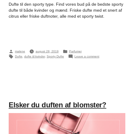
Dufte til den sporty type. Find vores bud på de bedste sporty
dufte til både kvinder og mænd. Friske dufte med et snert af
citrus eller friske duftnoter, alle med et sporty twist.
Posted
Posted
malene
august 28, 2019
Parfumer
by
in
Tags:
on
Dufte
,
dufte til kvinder
,
Sporty Dufte
Leave a comment
Er
du
den
”sporty”
dufttype?
Elsker du duften af blomster?