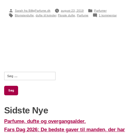
Posted
Posted
Sarah fra BilligParfume.dk
august 23, 2019
Parfumer
by
in
Tags:
til
Blomsterdufte
,
dufte til kvinder
,
Florale dufte
,
Parfume
1 kommentar
Elsker
du
duften
af
blomster?
Søg
efter:
Sidste Nye
Parfume, dufte og overgangsalder.
Fars Dag 2026: De bedste gaver til manden, der har