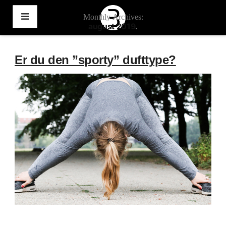
Monthly Archives:
august 2019
Videre
til
indhold
Er du den ”sporty” dufttype?