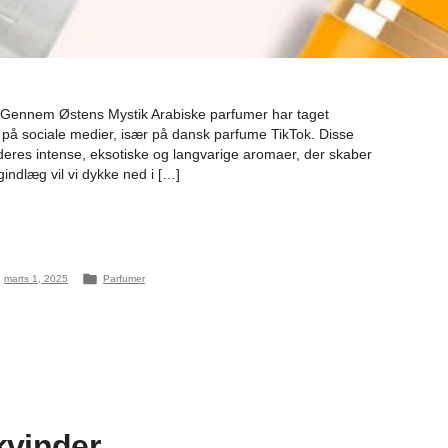
 Gennem Østens Mystik Arabiske parfumer har taget
på sociale medier, især på dansk parfume TikTok. Disse
 deres intense, eksotiske og langvarige aromaer, der skaber
gindlæg vil vi dykke ned i […]
Posted
marts 1, 2025
Parfumer
in
kvinder