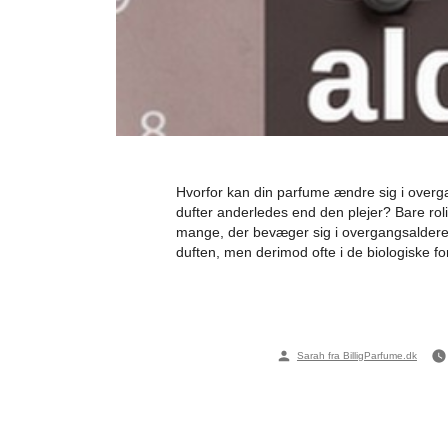
Hvorfor kan din parfume ændre sig i overg
dufter anderledes end den plejer? Bare roli
mange, der bevæger sig i overgangsalderen e
duften, men derimod ofte i de biologiske f
Posted
Sarah fra BilligParfume.dk
by