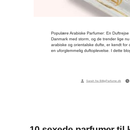
Populære Arabiske Parfumer: En Duftrejse
Danmark med storm, og de trender lige nu 
arabiske og orientalske dufte, er kendt for
en uforglemmelig duftoplevelse. I dette blo
Posted
Sarah fra BilligParfume.dk
by
10 sexede parfumer til 