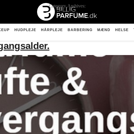
Category Archives:
Parfumer
KEUP
HUDPLEJE
HÅRPLEJE
BARBERING
MÆND
HELSE
gangsalder.