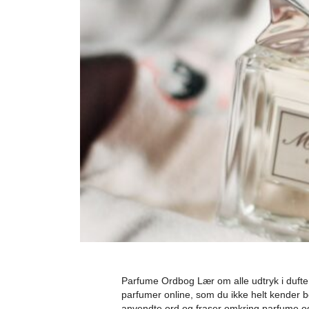
Parfume Ordbog Lær om alle udtryk i duft
parfumer online, som du ikke helt kender b
anvendte ord og fraser omkring parfume og