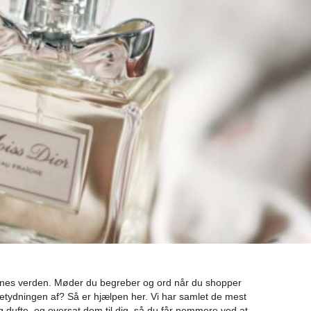
enes verden. Møder du begreber og ord når du shopper
etydningen af? Så er hjælpen her. Vi har samlet de mest
 dufte, og oversat dem til dig, så du får nemmere ved at