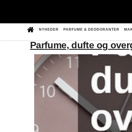
Videre
til
NYHEDER
PARFUME & DEODORANTER
MA
indhold
Parfume, dufte og over