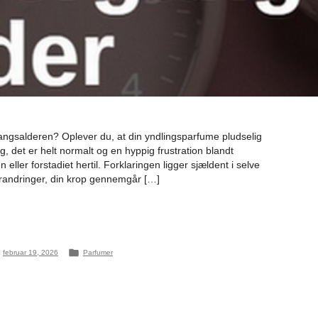
angsalderen? Oplever du, at din yndlingsparfume pludselig
g, det er helt normalt og en hyppig frustration blandt
ller forstadiet hertil. Forklaringen ligger sjældent i selve
orandringer, din krop gennemgår […]
Posted
februar 19, 2026
Parfumer
in