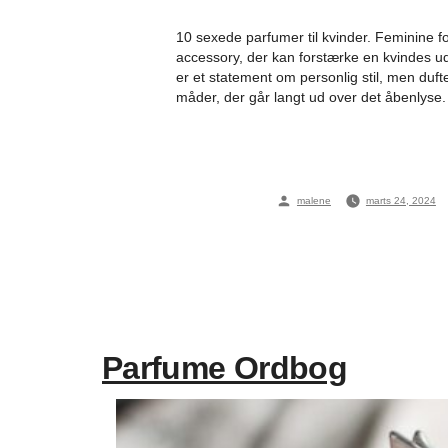
10 sexede parfumer til kvinder. Feminine f
accessory, der kan forstærke en kvindes ud
er et statement om personlig stil, men d
måder, der går langt ud over det åbenlyse. 
Posted
malene
marts 24, 2024
by
Parfume Ordbog