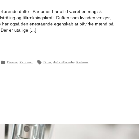
orførende dufte.. Parfumer har altid været en magisk
stråling og tiltrækningskraft. Duften som kvinden vælger,
ufte har også den enestående egenskab at påvirke mænd på
Der er utallige […]
Posted
Tags:
Diverse
,
Parfumer
Dufte
,
dufte til kvinder
,
Parfume
in