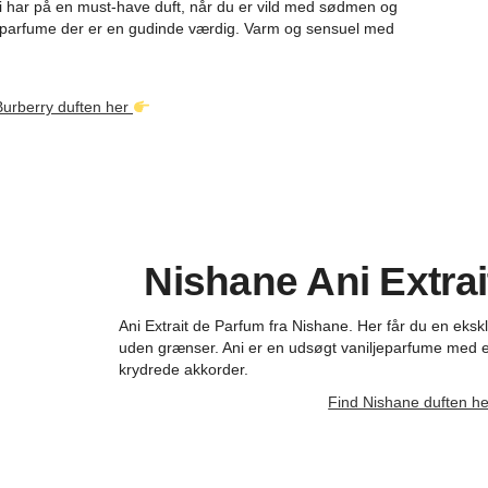
i har på en must-have duft, når du er vild med sødmen og
En parfume der er en gudinde værdig. Varm og sensuel med
Burberry duften her
Nishane Ani Extra
Ani Extrait de Parfum fra Nishane. Her får du en eksk
uden grænser. Ani er en udsøgt vaniljeparfume med et 
krydrede akkorder.
Find Nishane duften he