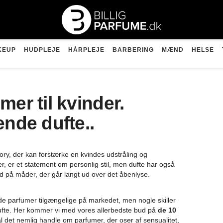
KEUP
HUDPLEJE
HÅRPLEJE
BARBERING
MÆND
HELSE
er til kvinder.
ende dufte..
ry, der kan forstærke en kvindes udstråling og
r, er et statement om personlig stil, men dufte har også
på måder, der går langt ud over det åbenlyse.
de parfumer tilgængelige på markedet, men nogle skiller
fte. Her kommer vi med vores allerbedste bud på
de 10
 det nemlig handle om parfumer, der oser af sensualitet,