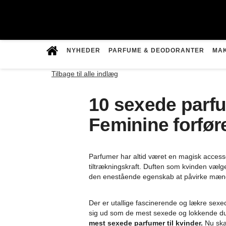
Videre
til
NYHEDER
PARFUME & DEODORANTER
MA
indhold
Tilbage til alle indlæg
10 sexede parfum
Feminine forfør
Parfumer har altid været en magisk accesso
tiltrækningskraft. Duften som kvinden vælge
den enestående egenskab at påvirke mænd 
Der er utallige fascinerende og lækre sexe
sig ud som de mest sexede og lokkende du
mest sexede parfumer til kvinder.
Nu skal