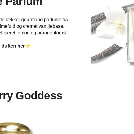
e Parfum
ende lækker gourmand parfume fra
mefuld og cremet vaniljebase,
lliseret lemon og orangeblomst.
 duften her
rry Goddess