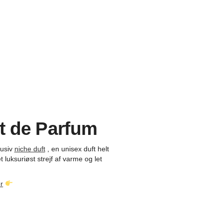
it de Parfum
lusiv
niche duft
, en unisex duft helt
luksuriøst strejf af varme og let
r