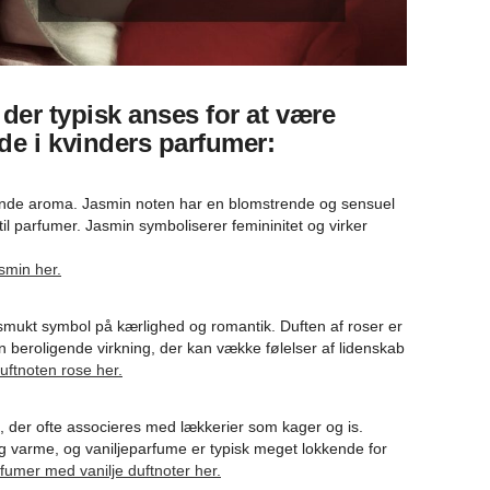
, der typisk anses for at være
de i kvinders parfumer:
ørende aroma. Jasmin noten har en blomstrende og sensuel
e til parfumer. Jasmin symboliserer femininitet og virker
smin her.
 smukt symbol på kærlighed og romantik. Duften af roser er
n beroligende virkning, der kan vække følelser af lidenskab
uftnoten rose her.
t, der ofte associeres med lækkerier som kager og is.
og varme, og vaniljeparfume er typisk meget lokkende for
rfumer med vanilje duftnoter her.