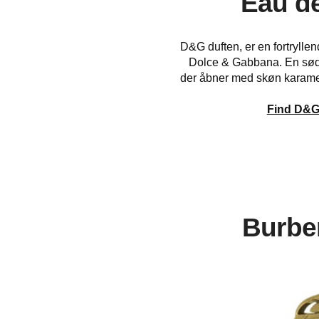
Eau d
D&G duften, er en fortryll
Dolce & Gabbana. En sød
der åbner med skøn karame
Find D&G
Burbe