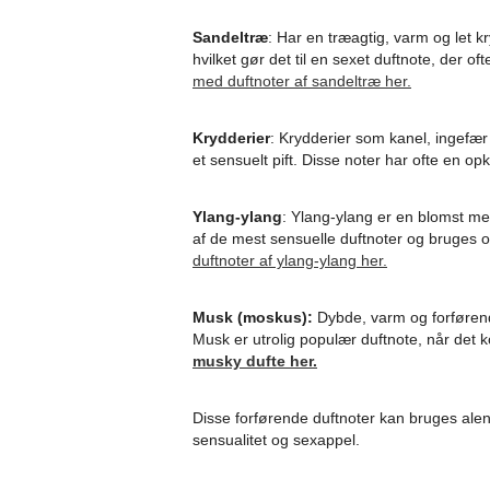
Sandeltræ
: Har en træagtig, varm og let k
hvilket gør det til en sexet duftnote, der of
med duftnoter af sandeltræ her.
Krydderier
: Krydderier som kanel, ingefær 
et sensuelt pift. Disse noter har ofte en 
Ylang-ylang
: Ylang-ylang er en blomst m
af de mest sensuelle duftnoter og bruges o
duftnoter af ylang-ylang her.
Musk (moskus):
Dybde, varm og forførend
Musk er utrolig populær duftnote, når det
musky dufte her.
Disse forførende duftnoter kan bruges alene
sensualitet og sexappel.