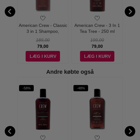
w -
American Crew - Classic
American Crew - 3 In 1
Ameri
- 85g
3 in 1 Shampoo,
Tea Tree - 250 ml
Body
Conditioner & Body Wash
Chamo
189,00
199,00
- 250 ml
79,00
79,00
V
LÆG I KURV
LÆG I KURV
Andre købte også
-58%
-48%
-28%