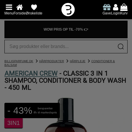
Menu
Forside
Ønskeliste
Gave
Login
Kurv
WOW PRIS OP TIL -70% 👉
BILLIGPARFUME.DK
HÅRPRODUKTER
HÅRPLEJE
CONDITIONER &
BALSAM
AMERICAN CREW
- CLASSIC 3 IN 1
SHAMPOO, CONDITIONER & BODY WASH
- 450 ML
- 43%
besparelse
ifh til markedspris
3IN1