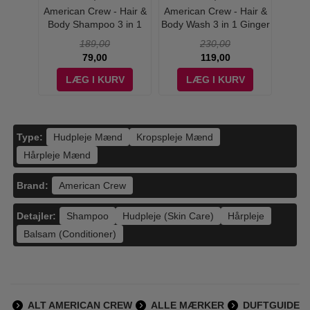
De La
American Crew - Hair &
American Crew - Hair &
Bio
l
Body Shampoo 3 in 1
Body Wash 3 in 1 Ginger
Aqua
Chamomile + Pine - 250
+ Tea - 450 ml
Duo 
189,00
230,00
ml
79,00
119,00
V
LÆG I KURV
LÆG I KURV
Type:
Hudpleje Mænd
Kropspleje Mænd
Hårpleje Mænd
Brand:
American Crew
Detajler:
Shampoo
Hudpleje (Skin Care)
Hårpleje
Balsam (Conditioner)
ALT AMERICAN CREW
ALLE MÆRKER
DUFTGUIDE