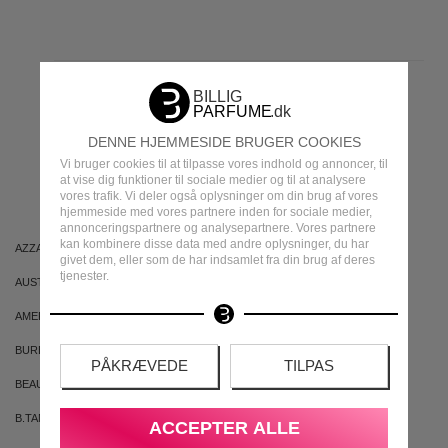
MEST POPULÆRE
DENNE HJEMMESIDE BRUGER COOKIES
Vi bruger cookies til at tilpasse vores indhold og annoncer, til
MÆRKER
at vise dig funktioner til sociale medier og til at analysere
vores trafik. Vi deler også oplysninger om din brug af vores
hjemmeside med vores partnere inden for sociale medier,
annonceringspartnere og analysepartnere. Vores partnere
kan kombinere disse data med andre oplysninger, du har
AZZARO
ARIANA GRANDE
givet dem, eller som de har indsamlet fra din brug af deres
tjenester.
AUSTRALIAN GOLD
AUSTRALIAN BODYCARE
AMERICAN CREW
ARMAF
BURBERRY
BVLGARI
PÅKRÆVEDE
TILPAS
BEAUTE PACIFIQUE
BADEANSTALTEN
B.TAN
BRUNO BANANI
ACCEPTER ALLE