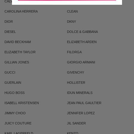
CALVIN KLEIN
CACHAREL
CAROLINA HERRERA
CLEAN
DIOR
DKNY
DIESEL
DOLCE & GABBANA
DAVID BECKHAM
ELIZABETH ARDEN
ELIZABETH TAYLOR
FILORGA
GILLIAN JONES
GIORGIO ARMANI
GUCCI
GIVENCHY
GUERLAIN
HOLLISTER
HUGO BOSS
IDUN MINERALS
ISABELL KRISTENSEN
JEAN PAUL GAULTIER
JIMMY CHOO
JENNIFER LOPEZ
JUICY COUTURE
JIL SANDER
KARL LAGERFELD
KENZO