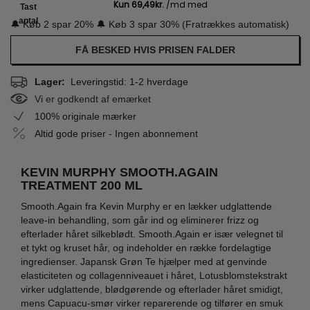
Tast
antal
🔔 Køb 2 spar 20% 🔔 Køb 3 spar 30% (Fratrækkes automatisk)
FÅ BESKED HVIS PRISEN FALDER
Lager:
Leveringstid: 1-2 hverdage
Vi er godkendt af emærket
100% originale mærker
Altid gode priser - Ingen abonnement
KEVIN MURPHY SMOOTH.AGAIN
TREATMENT 200 ML
Smooth.Again fra Kevin Murphy er en lækker udglattende
leave-in behandling, som går ind og eliminerer frizz og
efterlader håret silkeblødt. Smooth.Again er især velegnet til
et tykt og kruset hår, og indeholder en række fordelagtige
ingredienser. Japansk Grøn Te hjælper med at genvinde
elasticiteten og collagenniveauet i håret, Lotusblomstekstrakt
virker udglattende, blødgørende og efterlader håret smidigt,
mens Capuacu-smør virker reparerende og tilfører en smuk