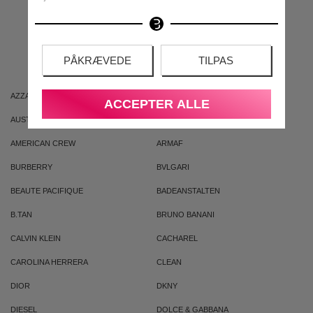
MEST POPULÆRE
MÆRKER
PÅKRÆVEDE
TILPAS
AZZARO
ARIANA GRANDE
ACCEPTER ALLE
AUSTRALIAN GOLD
AUSTRALIAN BODYCARE
AMERICAN CREW
ARMAF
BURBERRY
BVLGARI
BEAUTE PACIFIQUE
BADEANSTALTEN
B.TAN
BRUNO BANANI
CALVIN KLEIN
CACHAREL
CAROLINA HERRERA
CLEAN
DIOR
DKNY
DIESEL
DOLCE & GABBANA