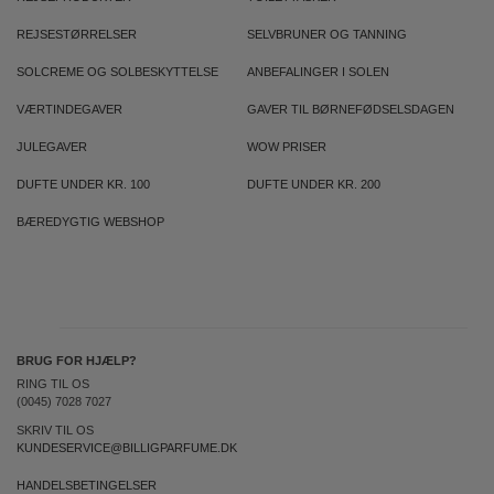
REJSESTØRRELSER
SELVBRUNER OG TANNING
SOLCREME OG SOLBESKYTTELSE
ANBEFALINGER I SOLEN
VÆRTINDEGAVER
GAVER TIL BØRNEFØDSELSDAGEN
JULEGAVER
WOW PRISER
DUFTE UNDER KR. 100
DUFTE UNDER KR. 200
BÆREDYGTIG WEBSHOP
BRUG FOR HJÆLP?
RING TIL OS
(0045) 7028 7027
SKRIV TIL OS
KUNDESERVICE@BILLIGPARFUME.DK
HANDELSBETINGELSER