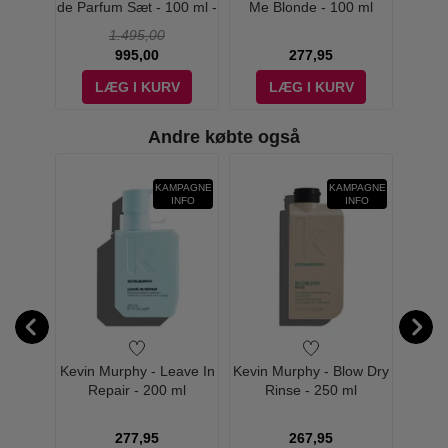
- 30 gr.
de Parfum Sæt - 100 ml -
Me Blonde - 100 ml
Me
Edp
1.495,00
995,00
277,95
V
LÆG I KURV
LÆG I KURV
Andre købte også
KAMPAGNE
KAMPAGNE
W PRIS
INFO
INFO
00 ml -
Kevin Murphy - Leave In
Kevin Murphy - Blow Dry
Kevi
Repair - 200 ml
Rinse - 250 ml
Sm
277,95
267,95