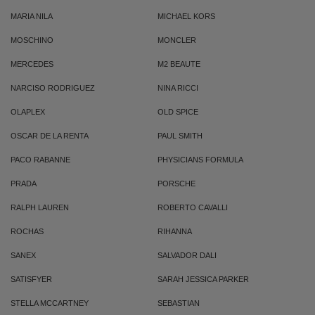
MARIA NILA
MICHAEL KORS
MOSCHINO
MONCLER
MERCEDES
M2 BEAUTE
NARCISO RODRIGUEZ
NINA RICCI
OLAPLEX
OLD SPICE
OSCAR DE LA RENTA
PAUL SMITH
PACO RABANNE
PHYSICIANS FORMULA
PRADA
PORSCHE
RALPH LAUREN
ROBERTO CAVALLI
ROCHAS
RIHANNA
SANEX
SALVADOR DALI
SATISFYER
SARAH JESSICA PARKER
STELLA MCCARTNEY
SEBASTIAN