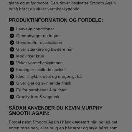
glans og et fugtboost. Derudover beskytter Smooth.Again
også håret og virker varmbeskyttende.
PRODUKTINFORMATION OG FORDELE:
Leave-in conditioner
Genopbygger og fugter
Genopretter elasticiteten
Giver stærkere og blødere hår
Modvirker krus
Virker varmebeskyttende
Forsegler spaltede spidser
Ideel til tykt, kruset og uregerligt hår
Giver glat og skinnende finish
Fri for parabener & sulfater
Cruelty-free & vegansk
SÅDAN ANVENDER DU KEVIN MURPHY
SMOOTH.AGAIN:
Fordel nemt Smooth.Again i håndklædetørt hår, og lad det
enten tørre selv, eller brug en hårtørrer og style håret som