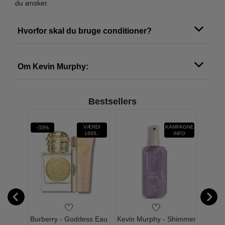
du ønsker.
Hvorfor skal du bruge conditioner?
Om Kevin Murphy:
Bestsellers
MPAGNE
VÆRDI
KAMPAGNE
-33%
INFO
1695,-
INFO
Rough
Burberry - Goddess Eau
Kevin Murphy - Shimmer
Kevin