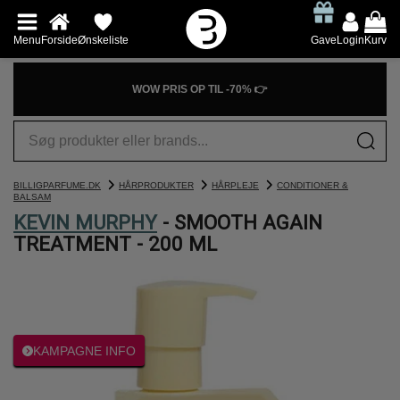
Menu
Forside
Ønskeliste
Gave
Login
Kurv
WOW PRIS OP TIL -70% 👉
BILLIGPARFUME.DK
HÅRPRODUKTER
HÅRPLEJE
CONDITIONER &
BALSAM
KEVIN MURPHY
- SMOOTH AGAIN
TREATMENT - 200 ML
KAMPAGNE INFO