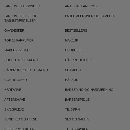
PARFUME TIL KVINDER
ARABISKE PARFUMER
PARFUME REJSE- OG
PARFUMEPRØVER OG SAMPLES
TASKESTØRRELSER
GAVEÆSKER
BESTSELLERS
TOP 10 PARFUMER
MAKEUP
MAKEUPSPEJLE
HUDPLEJE
HUDPLEJE TIL MÆND
HÅRPRODUKTER
HÅRPRODUKTER TIL MÆND
SHAMPOO
CONDITIONER
HÅRKUR
HÅRFARVE
BARBERING OG HÅRFJERNING
AFTERSHAVE
BARBERSPEJLE
SKÆGPLEJE
TIL BØRN
SUNDHED OG HELSE
SEX OG SAMLIV
REJSEPRODUKTER
TOILETTASKER