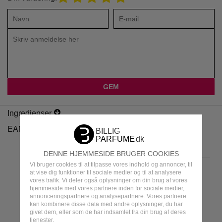
Ingredienser
EAN
DENNE HJEMMESIDE BRUGER COOKIES
Vi bruger cookies til at tilpasse vores indhold og annoncer, til
at vise dig funktioner til sociale medier og til at analysere
vores trafik. Vi deler også oplysninger om din brug af vores
hjemmeside med vores partnere inden for sociale medier,
annonceringspartnere og analysepartnere. Vores partnere
kan kombinere disse data med andre oplysninger, du har
givet dem, eller som de har indsamlet fra din brug af deres
tjenester.