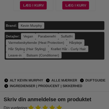
V
LÆG I KURV
LÆG I KURV
Brand:
Kevin Murphy
Detajler:
Vegan
Parabenefri
Sulfatfri
Varmebeskyttende (Heat Protection)
Hårpleje
Hår Styling (Hair Styling)
Krøllet Hår - Curly Hair
Leave-in
Balsam (Conditioner)
ALT KEVIN MURPHY
ALLE MÆRKER
DUFTGUIDE
INGREDIENSER | PRODUCENT | SIKKERHED
Skriv din anmeldelse om produktet
Din vurdering: