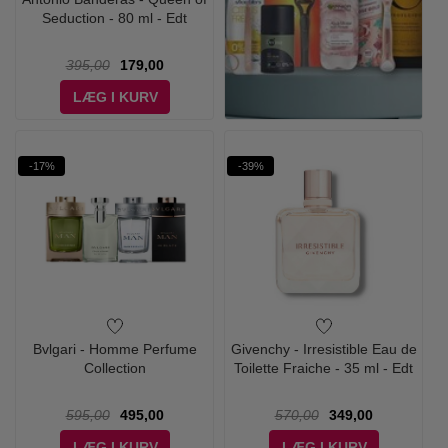
Seduction - 80 ml - Edt
395,00
179,00
LÆG I KURV
-17%
-39%
Bvlgari - Homme Perfume
Givenchy - Irresistible Eau de
Collection
Toilette Fraiche - 35 ml - Edt
595,00
495,00
570,00
349,00
LÆG I KURV
LÆG I KURV