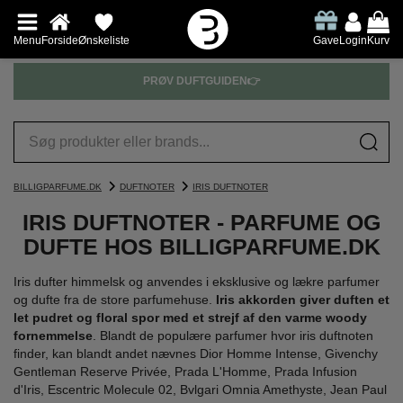
Menu
Forside
Ønskeliste
Gave
Login
Kurv
PRØV DUFTGUIDEN👉
BILLIGPARFUME.DK
DUFTNOTER
IRIS DUFTNOTER
IRIS DUFTNOTER - PARFUME OG
DUFTE HOS BILLIGPARFUME.DK
Iris dufter himmelsk og anvendes i eksklusive og lækre parfumer
og dufte fra de store parfumehuse.
Iris akkorden giver duften et
let pudret og floral spor med et strejf af den varme woody
fornemmelse
. Blandt de populære parfumer hvor iris duftnoten
finder, kan blandt andet nævnes Dior Homme Intense, Givenchy
Gentleman Reserve Privée, Prada L'Homme, Prada Infusion
d'Iris, Escentric Molecule 02, Bvlgari Omnia Amethyste, Jean Paul