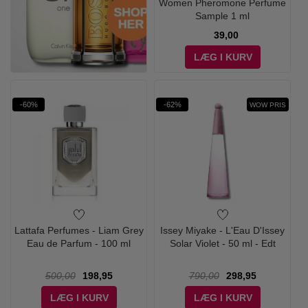
Women Pheromone Perfume
Sample 1 ml
39,00
LÆG I KURV
-60%
-62%
WOW PRIS
Lattafa Perfumes - Liam Grey
Issey Miyake - L'Eau D'Issey
Eau de Parfum - 100 ml
Solar Violet - 50 ml - Edt
500,00
198,95
790,00
298,95
LÆG I KURV
LÆG I KURV