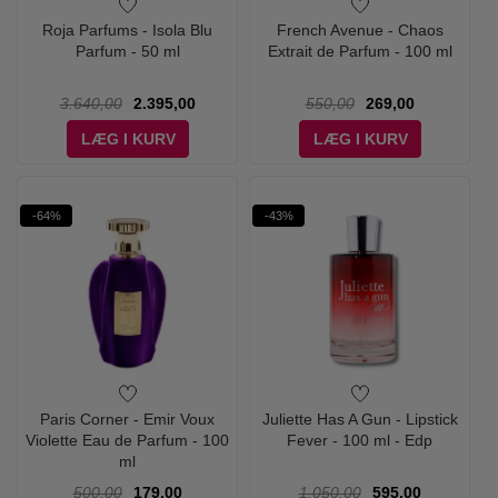
Roja Parfums - Isola Blu
French Avenue - Chaos
Parfum - 50 ml
Extrait de Parfum - 100 ml
3.640,00
2.395,00
550,00
269,00
LÆG I KURV
LÆG I KURV
-64%
-43%
Paris Corner - Emir Voux
Juliette Has A Gun - Lipstick
Violette Eau de Parfum - 100
Fever - 100 ml - Edp
ml
500,00
179,00
1.050,00
595,00