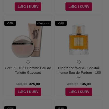
LÆG I KURV
LÆG I KURV
-35%
-66%
VÆRDI 445
Cerruti - 1881 Femme Eau de
Fragrance World - Cocktail
Toilette Gavesæt
Intense Eau de Parfum - 100
ml
500,00
325,00
400,00
135,00
LÆG I KURV
LÆG I KURV
-70%
-63%