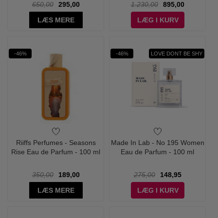
650,00
295,00
1.230,00
895,00
LÆS MERE
LÆG I KURV
-46%
-46%
LOVE DONT BE SHY
Riiffs Perfumes - Seasons
Made In Lab - No 195 Women
Rise Eau de Parfum - 100 ml
Eau de Parfum - 100 ml
350,00
189,00
275,00
148,95
LÆS MERE
LÆG I KURV