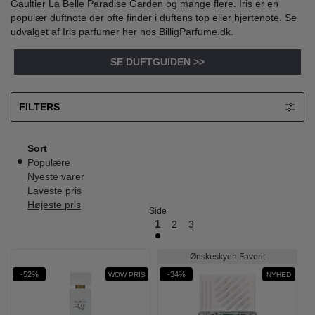
Gaultier La Belle Paradise Garden og mange flere. Iris er en
populær duftnote der ofte finder i duftens top eller hjertenote. Se
udvalget af Iris parfumer her hos BilligParfume.dk.
SE DUFTGUIDEN >>
FILTERS
Sort
Populære
Nyeste varer
Laveste pris
Højeste pris
Side
1
2
3
Ønskeskyen Favorit
-52%
-34%
WOW PRIS
NYHED