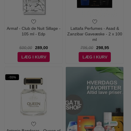
Armaf - Club de Nuit Sillage -
Lattafa Perfumes - Asad &
105 ml - Edp
Zanzibar Gaveæske - 2 x 100
ml
500,00
289,00
795,00
298,95
LÆG I KURV
LÆG I KURV
-55%
Antonio Banderas - Queen of