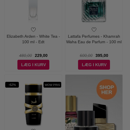
Elizabeth Arden - White Tea -
Lattafa Perfumes - Khamrah
100 ml - Edt
Waha Eau de Parfum - 100 ml
480,00
229,00
600,00
395,00
LÆG I KURV
LÆG I KURV
-62%
WOW PRIS