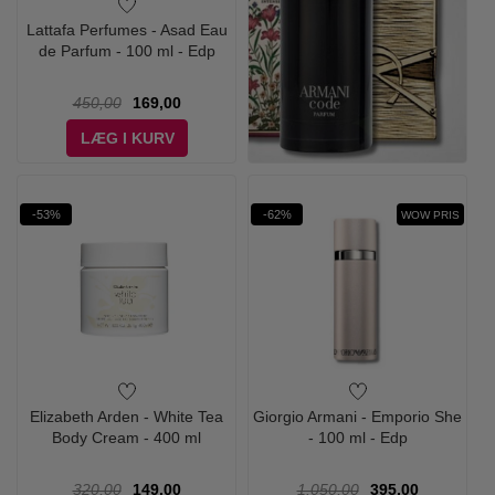
Lattafa Perfumes - Asad Eau
de Parfum - 100 ml - Edp
450,00
169,00
LÆG I KURV
-53%
-62%
WOW PRIS
Elizabeth Arden - White Tea
Giorgio Armani - Emporio She
Body Cream - 400 ml
- 100 ml - Edp
320,00
149,00
1.050,00
395,00