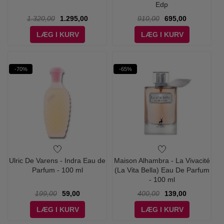
Edp
1.320,00
1.295,00
910,00
695,00
LÆG I KURV
LÆG I KURV
-70%
-65%
Ulric De Varens - Indra Eau de
Maison Alhambra - La Vivacité
Parfum - 100 ml
(La Vita Bella) Eau De Parfum
- 100 ml
199,00
59,00
400,00
139,00
LÆG I KURV
LÆG I KURV