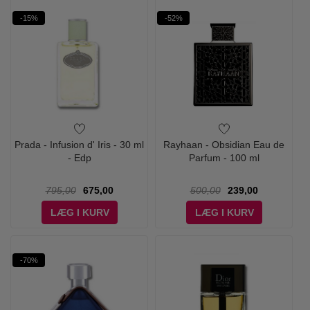
-15%
-52%
Prada - Infusion d' Iris - 30 ml
Rayhaan - Obsidian Eau de
- Edp
Parfum - 100 ml
795,00
675,00
500,00
239,00
LÆG I KURV
LÆG I KURV
-70%