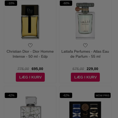
-10%
-60%
Christian Dior - Dior Homme
Lattafa Perfumes - Atlas Eau
Intense - 50 ml - Edp
de Parfum - 55 ml
775,00
695,00
575,00
229,00
LÆG I KURV
LÆG I KURV
-42%
-62%
WOW PRIS