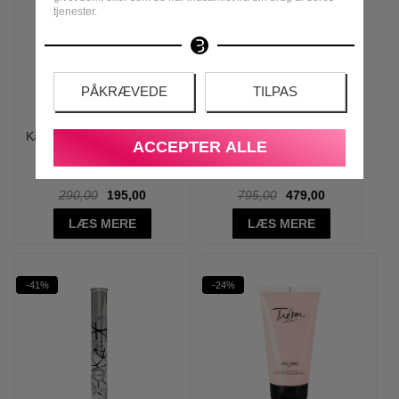
tjenester.
PÅKRÆVEDE
TILPAS
Karl Lagerfeld - Fleur D'Iris
Dunhill - Icon - 100 ml - Edp
ACCEPTER ALLE
Eau de Parfum - 50 ml
290,00
195,00
795,00
479,00
LÆS MERE
LÆS MERE
-41%
-24%