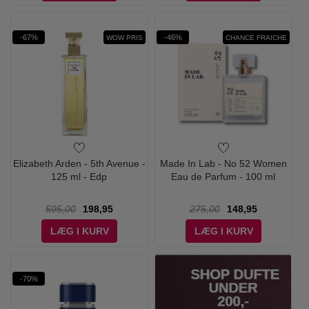
-67%
-46%
WOW PRIS
CHANCE FRAICHE
Elizabeth Arden - 5th Avenue -
Made In Lab - No 52 Women
125 ml - Edp
Eau de Parfum - 100 ml
595,00
198,95
275,00
148,95
LÆG I KURV
LÆG I KURV
-70%