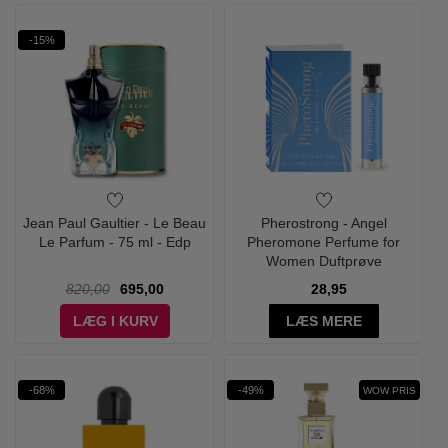
-15%
Jean Paul Gaultier - Le Beau
Pherostrong - Angel
Le Parfum - 75 ml - Edp
Pheromone Perfume for
Women Duftprøve
820,00
695,00
28,95
LÆG I KURV
LÆS MERE
-68%
-49%
WOW PRIS