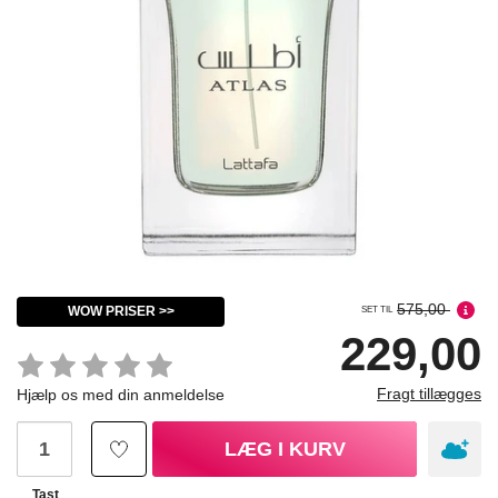
575,00
WOW PRISER >>
SET TIL
229,00
Fragt tillægges
Hjælp os med din anmeldelse
LÆG I KURV
Tast