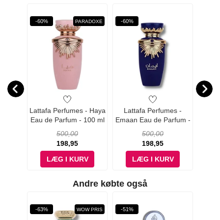
Øn
-60%
-60%
-34%
PARADOXE
- Pride
Lattafa Perfumes - Haya
Lattafa Perfumes -
Lat
on Box
Eau de Parfum - 100 ml
Emaan Eau de Parfum -
Kham
ml
100 ml
Pa
500,00
500,00
198,95
198,95
V
LÆG I KURV
LÆG I KURV
Andre købte også
-63%
-51%
-50%
WOW PRIS