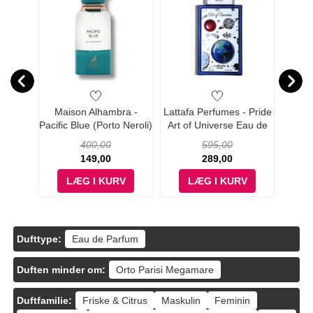
- Petra
Maison Alhambra -
Lattafa Perfumes - Pride
Lattaf
100 ml
Pacific Blue (Porto Neroli)
Art of Universe Eau de
Art o
Eau de Parfum - 80 ml
Parfum - 100 ml
Pa
400,00
595,00
149,00
289,00
V
LÆG I KURV
LÆG I KURV
Dufttype:
Eau de Parfum
Duften minder om:
Orto Parisi Megamare
Duftfamilie:
Friske & Citrus
Maskulin
Feminin