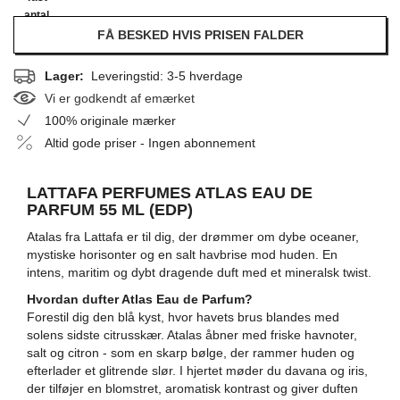
antal
FÅ BESKED HVIS PRISEN FALDER
Lager:
Leveringstid: 3-5 hverdage
Vi er godkendt af emærket
100% originale mærker
Altid gode priser - Ingen abonnement
LATTAFA PERFUMES ATLAS EAU DE
PARFUM 55 ML (EDP)
Atalas fra Lattafa er til dig, der drømmer om dybe oceaner,
mystiske horisonter og en salt havbrise mod huden. En
intens, maritim og dybt dragende duft med et mineralsk twist.
Hvordan dufter Atlas Eau de Parfum?
Forestil dig den blå kyst, hvor havets brus blandes med
solens sidste citrusskær. Atalas åbner med friske havnoter,
salt og citron - som en skarp bølge, der rammer huden og
efterlader et glitrende slør. I hjertet møder du davana og iris,
der tilføjer en blomstret, aromatisk kontrast og giver duften