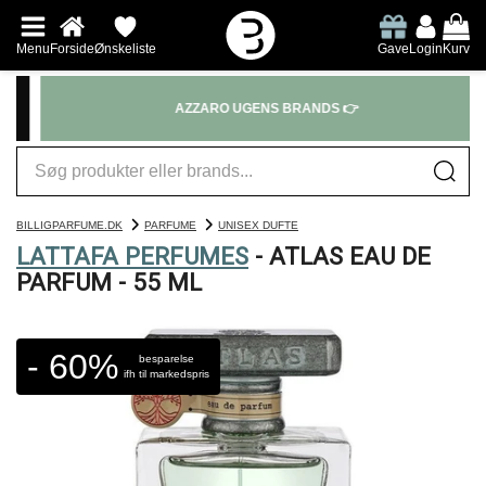
Menu
Forside
Ønskeliste
Gave
Login
Kurv
AZZARO UGENS BRANDS 👉
BILLIGPARFUME.DK
PARFUME
UNISEX DUFTE
LATTAFA PERFUMES
- ATLAS EAU DE
PARFUM - 55 ML
- 60%
besparelse
ifh til markedspris