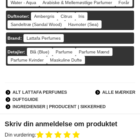
Water - Aqua
Arabiske & Mellemøstlige Parfumer
Forår
Duftnoter:
Ambergris
Citrus
Iris
Sandeltræ (Sandal Wood)
Havnoter (Sea)
Brand:
Lattafa Perfumes
Detajler:
Blå (Blue)
Parfume
Parfume Mænd
Parfume Kvinder
Maskuline Dufte
ALT LATTAFA PERFUMES
ALLE MÆRKER
DUFTGUIDE
INGREDIENSER | PRODUCENT | SIKKERHED
Skriv din anmeldelse om produktet
Din vurdering: