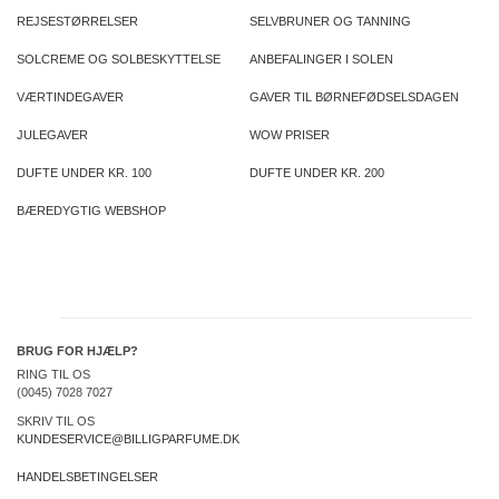
REJSESTØRRELSER
SELVBRUNER OG TANNING
SOLCREME OG SOLBESKYTTELSE
ANBEFALINGER I SOLEN
VÆRTINDEGAVER
GAVER TIL BØRNEFØDSELSDAGEN
JULEGAVER
WOW PRISER
DUFTE UNDER KR. 100
DUFTE UNDER KR. 200
BÆREDYGTIG WEBSHOP
BRUG FOR HJÆLP?
RING TIL OS
(0045) 7028 7027
SKRIV TIL OS
KUNDESERVICE@BILLIGPARFUME.DK
HANDELSBETINGELSER