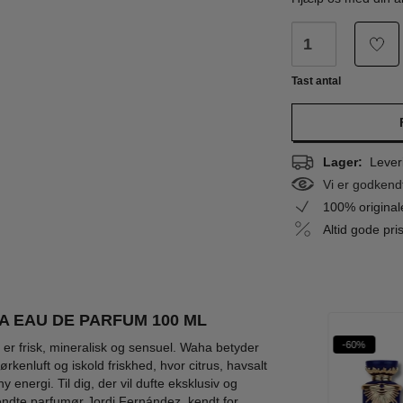
Tast antal
Lager:
Leveri
Vi er godkend
100% origina
Altid gode pr
 EAU DE PARFUM 100 ML
%
-62%
-72%
-60%
UNISEX
WOW PRIS
WOW PRIS
r frisk, mineralisk og sensuel. Waha betyder
rkenluft og iskold friskhed, hvor citrus, havsalt
energi. Til dig, der vil dufte eksklusiv og
ndte parfumør Jordi Fernández, kendt for