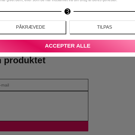
Parfume Kvinder
Feminine Dufte
Maskuline Dufte
2026
PÅKRÆVEDE
TILPAS
ALLE MÆRKER
DUFTGUIDE
ACCEPTER ALLE
m produktet