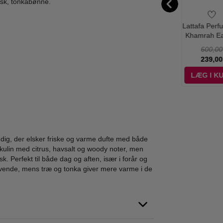
usk, tonkabønne.
fa Perfumes -
Lattafa Perfumes -
Rasasi - Hawas
Lattafa Perf
ham Second
Tharwah Gold Eau
Ice Eau de Parfum
Khamrah E
ng Eau de
de Parfum - 100
- 100 ml
Parfum - 10
550,00
550,00
695,00
600,00
fum - 100 ml
ml
Edp
225,00
259,00
335,00
239,00
ÆG I KURV
LÆG I KURV
LÆG I KURV
LÆG I K
dig, der elsker friske og varme dufte med både
skulin med citrus, havsalt og woody noter, men
. Perfekt til både dag og aften, især i forår og
levende, mens træ og tonka giver mere varme i de