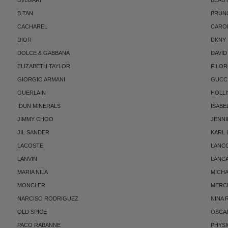
B.TAN
BRUN
CACHAREL
CARO
DIOR
DKNY
DOLCE & GABBANA
DAVID
ELIZABETH TAYLOR
FILO
GIORGIO ARMANI
GUCC
GUERLAIN
HOLLI
IDUN MINERALS
ISABE
JIMMY CHOO
JENNI
JIL SANDER
KARL
LACOSTE
LANC
LANVIN
LANC
MARIA NILA
MICH
MONCLER
MERC
NARCISO RODRIGUEZ
NINA 
OLD SPICE
OSCAR
PACO RABANNE
PHYSI