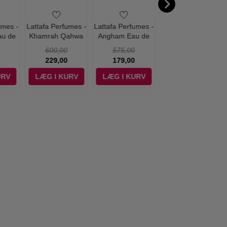
umes -
Lattafa Perfumes -
Lattafa Perfumes -
Lattafa Perfumes -
au de
Khamrah Qahwa
Angham Eau de
Eternal Vanille Eau
0 ml -
Eau de Parfum -
Parfum - 100 ml
de Parfum - 100
600,00
575,00
550,00
100 ml
ml
229,00
179,00
298,95
URV
LÆG I KURV
LÆG I KURV
LÆG I KURV