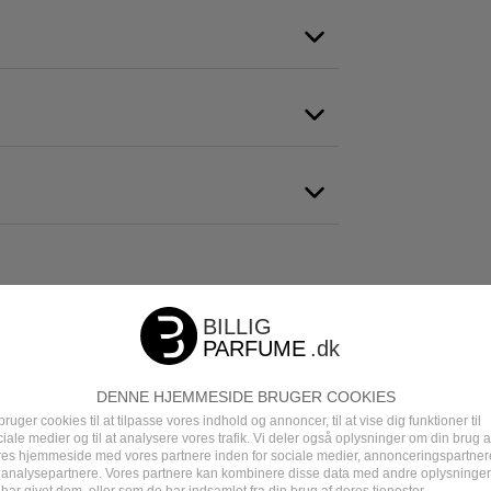
Serie:
Musk
Lattafa Khamrah
Frisk & Sensuel
Arabiske & Mellemøstlige Parfumer
Date Night
DENNE HJEMMESIDE BRUGER COOKIES
skus (Musk)
Vanilje (Vanilla)
Agurk (Cucumber)
Iris
Salvie (
bruger cookies til at tilpasse vores indhold og annoncer, til at vise dig funktioner til
iale medier og til at analysere vores trafik. Vi deler også oplysninger om din brug a
res hjemmeside med vores partnere inden for sociale medier, annonceringspartner
 analysepartnere. Vores partnere kan kombinere disse data med andre oplysninger
Type:
Social Media Hot ★
Ønskeskyen Fa
har givet dem, eller som de har indsamlet fra din brug af deres tjenester.