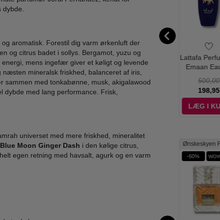
s dybde.
g aromatisk. Forestil dig varm ørkenluft der
en og citrus badet i sollys. Bergamot, yuzu og
fa Perfumes -
Lattafa Perfumes -
Lattafa Perfumes -
Lattafa Perf
energi, mens ingefær giver et køligt og levende
de'e Al Oud
Asad Eau de
Qaed Al Fursan -
Emaan Ea
og næsten mineralsk friskhed, balanceret af iris,
hyst Eau De
Parfum - 100 ml -
90 ml - Edp
Parfum - 1
500,00
450,00
450,00
500,00
lter sammen med tonkabønne, musk, akigalawood
fum - 100 ml
Edp
198,95
169,00
125,00
198,95
l dybde med lang performance. Frisk,
ÆG I KURV
LÆG I KURV
LÆG I KURV
LÆG I K
amrah universet med mere friskhed, mineralitet
eskyen Favorit
Ønskeskyen F
n Blue Moon Ginger Dash
i den kølige citrus,
 helt egen retning med havsalt, agurk og en varm
%
-53%
-52%
-60%
WOW PRIS
WOW