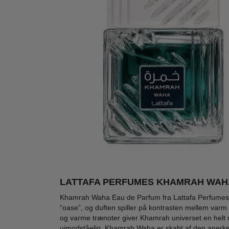
LATTAFA PERFUMES KHAMRAH WAHA
-70%
-62%
-60
Khamrah Waha Eau de Parfum fra Lattafa Perfumes e
“oase”, og duften spiller på kontrasten mellem varm ø
og varme trænoter giver Khamrah universet en helt ny 
uimodståelig. Khamrah Waha er skabt af den anerke