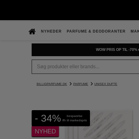
NYHEDER
PARFUME & DEODORANTER
MA
WOW PRIS OP TIL -70% 
BILLIGPARFUME.DK
PARFUME
UNISEX DUFTE
- 34%
besparelse
ifh til markedspris
NYHED