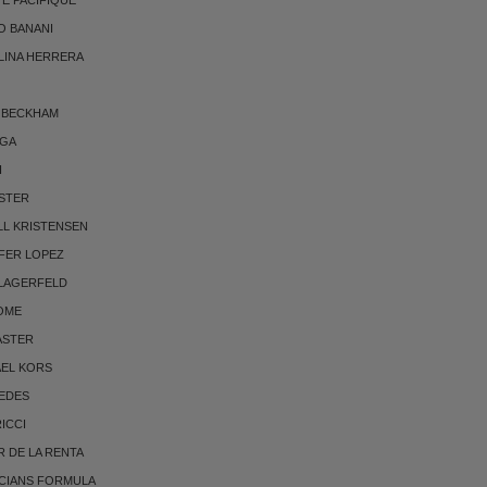
O BANANI
LINA HERRERA
 BECKHAM
RGA
I
STER
LL KRISTENSEN
FER LOPEZ
 LAGERFELD
OME
ASTER
AEL KORS
EDES
RICCI
 DE LA RENTA
CIANS FORMULA