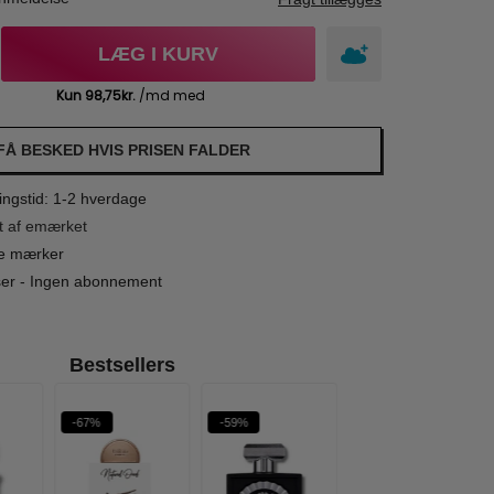
LÆG I KURV
FÅ BESKED HVIS PRISEN FALDER
ngstid: 1-2 hverdage
t af emærket
le mærker
iser - Ingen abonnement
Bestsellers
-67%
-59%
-70%