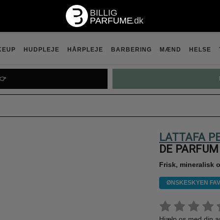
KEUP
HUDPLEJE
HÅRPLEJE
BARBERING
MÆND
HELSE
👉
LATTAFA P
DE PARFUM 
Frisk, mineralisk
ØNSKESKYEN FAV
Hjælp os med din 