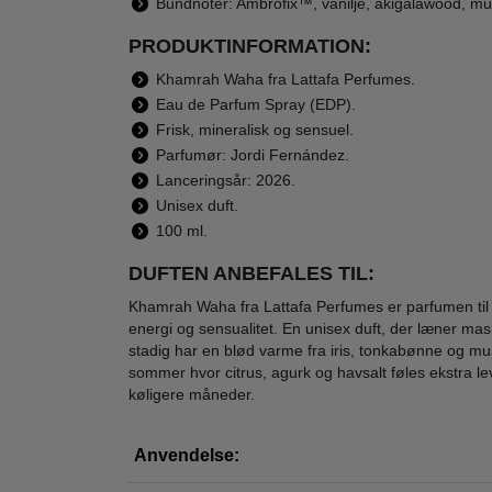
Bundnoter: Ambrofix™, vanilje, akigalawood, m
PRODUKTINFORMATION:
Lattafa Perfumes -
Lattafa Perfumes -
Latta
Eternal Vanille Eau
Yara Eau de
Ang
Khamrah Waha fra Lattafa Perfumes.
de Parfum - 100
Parfum - 100 ml
So
Eau de Parfum Spray (EDP).
550,00
450,00
ml
Par
Frisk, mineralisk og sensuel.
298,95
179,00
Parfumør: Jordi Fernández.
LÆG I KURV
LÆG I KURV
L
Lanceringsår: 2026.
Unisex duft.
100 ml.
DUFTEN ANBEFALES TIL:
Khamrah Waha fra Lattafa Perfumes er parfumen til 
energi og sensualitet. En unisex duft, der læner ma
stadig har en blød varme fra iris, tonkabønne og musk
sommer hvor citrus, agurk og havsalt føles ekstra 
køligere måneder.
Anvendelse: