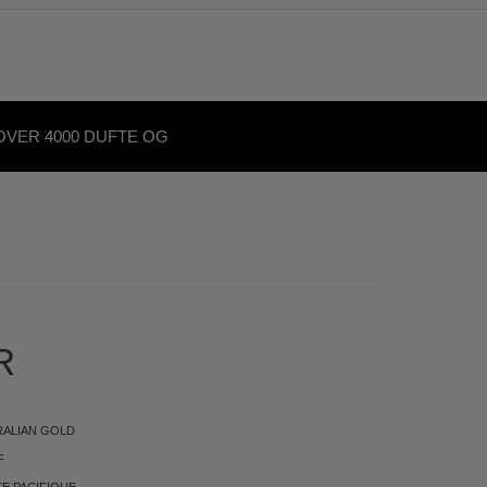
OVER 4000 DUFTE OG
KØNHEDSPRODUKTER
R
RALIAN GOLD
F
E PACIFIQUE