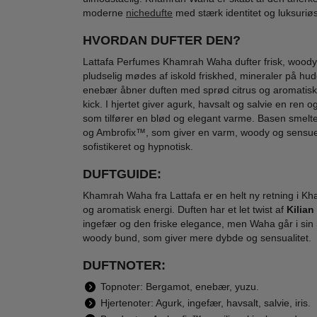
moderne
nichedufte
med stærk identitet og luksuriø
HVORDAN DUFTER DEN?
Lattafa Perfumes Khamrah Waha dufter frisk, woody o
pludselig mødes af iskold friskhed, mineraler på hud
Lattafa Perfumes -
Lattafa Perfumes -
Latta
enebær åbner duften med sprød citrus og aromatisk 
Qaed Al Fursan
Sherif Eau de
Ba
kick. I hjertet giver agurk, havsalt og salvie en ren 
Unlimited - 90 ml -
Parfum - 100 ml
Amet
400,00
500,00
som tilfører en blød og elegant varme. Basen sme
Edp
Par
119,00
189,00
og Ambrofix™, som giver en varm, woody og sensue
sofistikeret og hypnotisk.
LÆG I KURV
LÆG I KURV
L
DUFTGUIDE:
Khamrah Waha fra Lattafa er en helt ny retning i Kh
Ønskeskyen Favorit
Ønsk
og aromatisk energi. Duften har et let twist af
Kilia
ingefær og den friske elegance, men Waha går i sin
-46%
-60%
-59
WOW PRIS
WOW PRIS
woody bund, som giver mere dybde og sensualitet.
DUFTNOTER:
Topnoter: Bergamot, enebær, yuzu.
Hjertenoter: Agurk, ingefær, havsalt, salvie, iris.