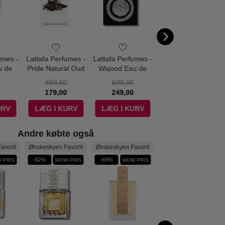
umes -
Lattafa Perfumes -
Lattafa Perfumes -
Lattafa Perfumes -
u de
Pride Natural Oud
Wajood Eau de
Awraq Al Oud Eau
00 ml
Eau de Parfum -
Parfum - 100 ml
de Parfum - 100
550,00
600,00
400,00
100 ml
ml
179,00
249,00
119,00
URV
LÆG I KURV
LÆG I KURV
LÆG I KURV
Andre købte også
avorit
Ønskeskyen Favorit
Ønskeskyen Favorit
-62%
-69%
-46%
 PRIS
WOW PRIS
WOW PRIS
WOW PRIS