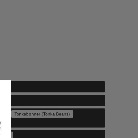
Sage)
Tonkabønner (Tonka Beans)
f
e
,
vorit