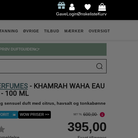
Gave
Login
Ønskeliste
Kurv
TANNING
ØVRIGE
TILBUD
MÆRKER
OVERSIGT
PRØV DUFTGUIDEN👉
ERFUMES
- KHAMRAH WAHA EAU
- 100 ML
 og sensuel duft med citrus, havsalt og tonkabønne
600,00
ORIT
WOW PRISER >>
SET TIL
395,00
anmeldelse
Fragt tillægges