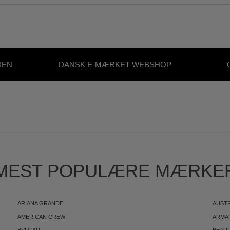
DEN
DANSK E-MÆRKET WEBSHOP
S
MEST POPULÆRE MÆRKE
ARIANA GRANDE
AUST
AMERICAN CREW
ARMA
BVLGARI
BEAUT