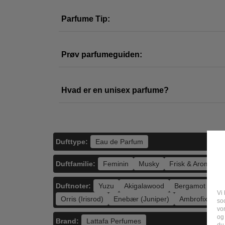
Parfume Tip:
Prøv parfumeguiden:
Hvad er en unisex parfume?
Dufttype:
Eau de Parfum
Duftfamilie:
Feminin
Musky
Frisk & Aromatisk
Duftnoter:
Yuzu
Akigalawood
Bergamot
Mo
Vi 
Orris (Irisrod)
Enebær (Juniper)
Ambrofix
soc
vo
og
Brand:
Lattafa Perfumes
du 