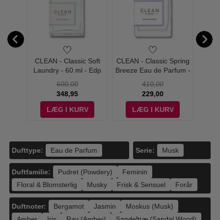
 Code
CLEAN - Classic Soft
CLEAN - Classic Spring
CLEAN 
øve
Laundry - 60 ml - Edp
Breeze Eau de Parfum -
30 ml
600,00
410,00
348,95
229,00
V
LÆG I KURV
LÆG I KURV
Dufttype:
Serie:
Eau de Parfum
Musk
Duftfamilie:
Pudret (Powdery)
Feminin
Floral & Blomsterlig
Musky
Frisk & Sensuel
Forår
Duftnoter:
Bergamot
Jasmin
Moskus (Musk)
Amber
Iris
Rav (Amber)
Sandeltræ (Sandal Wood)