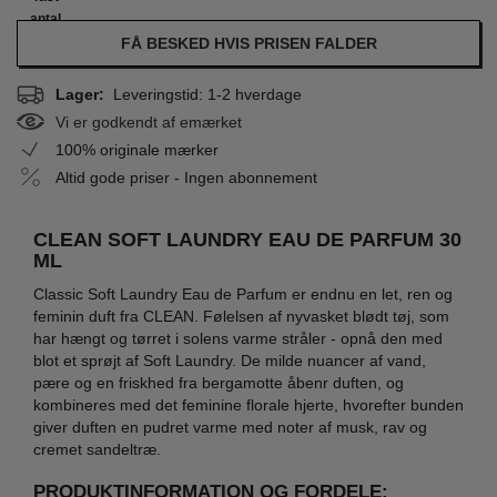
antal
FÅ BESKED HVIS PRISEN FALDER
Lager:
Leveringstid: 1-2 hverdage
Vi er godkendt af emærket
100% originale mærker
Altid gode priser - Ingen abonnement
CLEAN SOFT LAUNDRY EAU DE PARFUM 30
ML
Classic Soft Laundry Eau de Parfum er endnu en let, ren og
feminin duft fra CLEAN. Følelsen af nyvasket blødt tøj, som
har hængt og tørret i solens varme stråler - opnå den med
blot et sprøjt af Soft Laundry. De milde nuancer af vand,
pære og en friskhed fra bergamotte åbenr duften, og
kombineres med det feminine florale hjerte, hvorefter bunden
giver duften en pudret varme med noter af musk, rav og
cremet sandeltræ.
PRODUKTINFORMATION OG FORDELE: