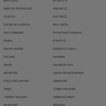
MERCEDES
M2 BEAUTE
NARCISO RODRIGUEZ
NINA RICCI
OLAPLEX
OLD SPICE
OSCAR DE LA RENTA
PAUL SMITH
PACO RABANNE
PHYSICIANS FORMULA
PRADA
PORSCHE
RALPH LAUREN
ROBERTO CAVALLI
ROCHAS
RIHANNA
SANEX
SALVADOR DALI
SATISFYER
SARAH JESSICA PARKER
STELLA MCCARTNEY
SEBASTIAN
TABAC
TOMMY HILFIGER
THIERRY MUGLER
URBAN ALCHEMY
VALENTINO
VERSACE