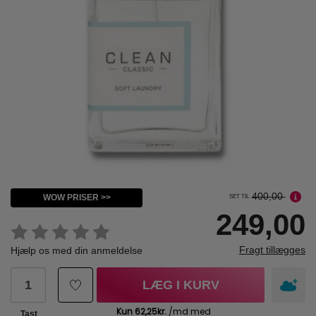
400,00
WOW PRISER >>
SET TIL
249,00
Fragt tillægges
Hjælp os med din anmeldelse
LÆG I KURV
Tast