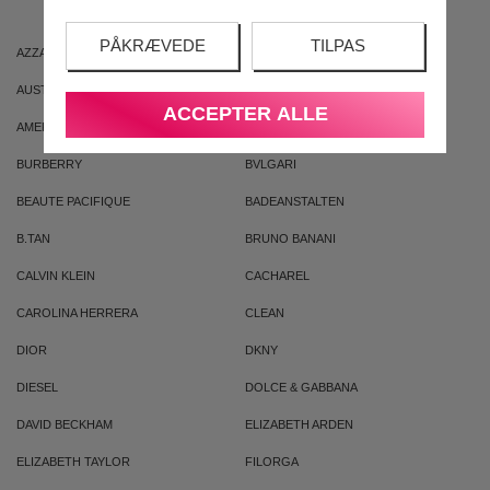
PÅKRÆVEDE
TILPAS
AZZARO
ARIANA GRANDE
AUSTRALIAN GOLD
AUSTRALIAN BODYCARE
ACCEPTER ALLE
AMERICAN CREW
ARMAF
BURBERRY
BVLGARI
BEAUTE PACIFIQUE
BADEANSTALTEN
B.TAN
BRUNO BANANI
CALVIN KLEIN
CACHAREL
CAROLINA HERRERA
CLEAN
DIOR
DKNY
DIESEL
DOLCE & GABBANA
DAVID BECKHAM
ELIZABETH ARDEN
ELIZABETH TAYLOR
FILORGA