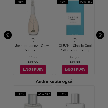
-51%
-52%
-42%
WOW PRIS
ossom -
Jennifer Lopez - Glow -
CLEAN - Classic Cool
CLEAN
50 ml - Edt
Cotton - 30 ml - Edp
de Pa
395,00
410,00
195,00
194,95
V
LÆG I KURV
LÆG I KURV
Andre købte også
-42%
-44%
-38%
WOW PRIS