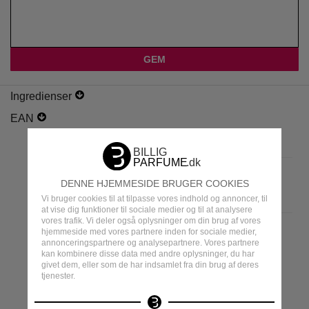
Ingredienser
EAN
DENNE HJEMMESIDE BRUGER COOKIES
Vi bruger cookies til at tilpasse vores indhold og annoncer, til
at vise dig funktioner til sociale medier og til at analysere
vores trafik. Vi deler også oplysninger om din brug af vores
hjemmeside med vores partnere inden for sociale medier,
annonceringspartnere og analysepartnere. Vores partnere
kan kombinere disse data med andre oplysninger, du har
MEST POPULÆRE
givet dem, eller som de har indsamlet fra din brug af deres
tjenester.
MÆRKER