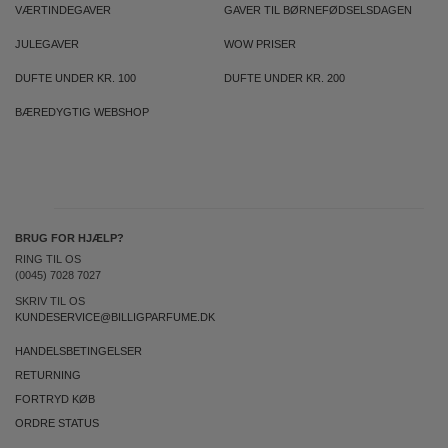
VÆRTINDEGAVER
GAVER TIL BØRNEFØDSELSDAGEN
JULEGAVER
WOW PRISER
DUFTE UNDER KR. 100
DUFTE UNDER KR. 200
BÆREDYGTIG WEBSHOP
BRUG FOR HJÆLP?
RING TIL OS
(0045) 7028 7027
SKRIV TIL OS
KUNDESERVICE@BILLIGPARFUME.DK
HANDELSBETINGELSER
RETURNING
FORTRYD KØB
ORDRE STATUS