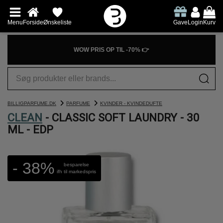
Menu
Forside
Ønskeliste
Gave
Login
Kurv
WOW PRIS OP TIL -70% 👉
BILLIGPARFUME.DK
PARFUME
KVINDER - KVINDEDUFTE
CLEAN
- CLASSIC SOFT LAUNDRY - 30
ML - EDP
- 38%
besparelse
ifh til markedspris