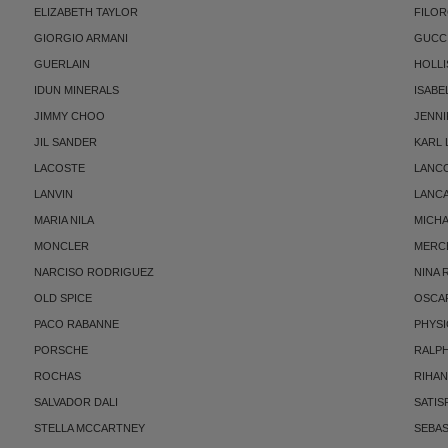
ELIZABETH TAYLOR
FILO
GIORGIO ARMANI
GUCC
GUERLAIN
HOLLI
IDUN MINERALS
ISABE
JIMMY CHOO
JENNI
JIL SANDER
KARL
LACOSTE
LANC
LANVIN
LANC
MARIA NILA
MICH
MONCLER
MERC
NARCISO RODRIGUEZ
NINA 
OLD SPICE
OSCAR
PACO RABANNE
PHYSI
PORSCHE
RALP
ROCHAS
RIHA
SALVADOR DALI
SATIS
STELLA MCCARTNEY
SEBAS