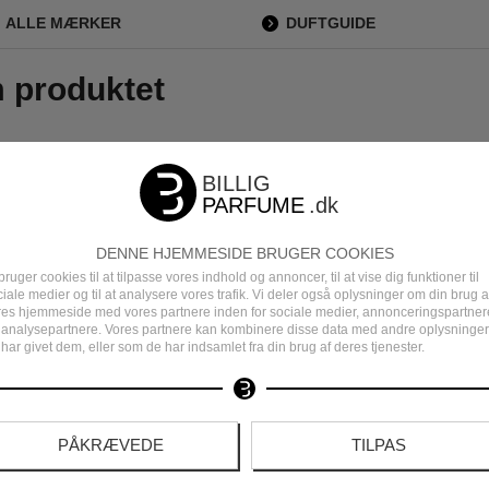
ALLE MÆRKER
DUFTGUIDE
m produktet
Fuld tilfredshed
DENNE HJEMMESIDE BRUGER COOKIES
bruger cookies til at tilpasse vores indhold og annoncer, til at vise dig funktioner til
iale medier og til at analysere vores trafik. Vi deler også oplysninger om din brug a
res hjemmeside med vores partnere inden for sociale medier, annonceringspartner
Klaus Kirkebye
 analysepartnere. Vores partnere kan kombinere disse data med andre oplysninger
01 Juni 2026
har givet dem, eller som de har indsamlet fra din brug af deres tjenester.
PÅKRÆVEDE
TILPAS