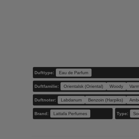
Lattafa Perfumes -
Lattafa Perfumes -
Latta
Asad Zanzibar Eau
Yara Candy Eau
C
de Parfum - 100
de Parfum - 100
Pla
500,00
600,00
ml
ml
Par
149,00
188,95
LÆG I KURV
LÆG I KURV
L
Dufttype:
Eau de Parfum
Duftfamilie:
Orientalsk (Oriental)
Woody
Varm
Duftnoter:
Labdanum
Benzoin (Harpiks)
Amb
Brand:
Type:
Lattafa Perfumes
So