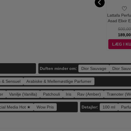
fa Perfumes -
Lattafa Perfumes -
Maison Alhambra -
Lattafa Perf
onfidential
Yara Eau de
(Maitre de Blue)
Asad Elixir 
tinum Eau de
Parfum - 100 ml
Blue de Chance -
Parfum - 1
350,00
450,00
400,00
500,00
fum - 100 ml
100 ml - Edp
145,00
179,00
99,00
189,00
ÆG I KURV
LÆG I KURV
LÆG I KURV
LÆG I K
Duften minder om:
Dior Sauvage
Dior Sauva
 & Sensuel
Arabiske & Mellemøstlige Parfumer
er
Vanilje (Vanilla)
Patchouli
Iris
Rav (Amber)
Trænoter (W
Detajler:
cial Media Hot ★
Wow Pris
100 ml
Parf