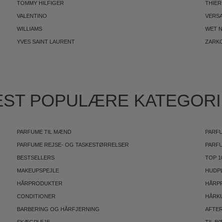
TOMMY HILFIGER
THIE
VALENTINO
VERS
WILLIAMS
WET N
YVES SAINT LAURENT
ZARK
ST POPULÆRE KATEGOR
PARFUME TIL MÆND
PARFU
PARFUME REJSE- OG TASKESTØRRELSER
PARF
BESTSELLERS
TOP 1
MAKEUPSPEJLE
HUDP
HÅRPRODUKTER
HÅRP
CONDITIONER
HÅRK
BARBERING OG HÅRFJERNING
AFTE
SKÆGPLEJE
TIL B