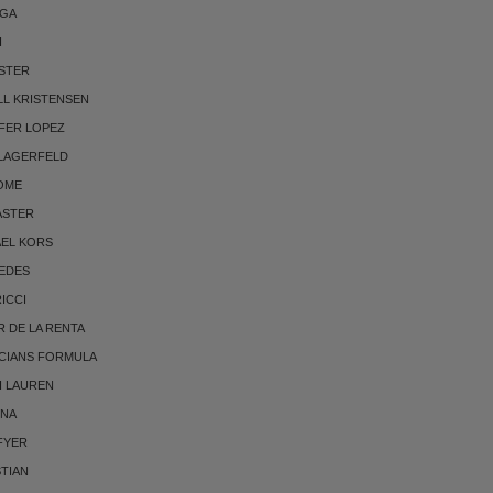
RGA
I
STER
LL KRISTENSEN
FER LOPEZ
 LAGERFELD
OME
ASTER
AEL KORS
EDES
RICCI
 DE LA RENTA
CIANS FORMULA
H LAUREN
NNA
FYER
TIAN