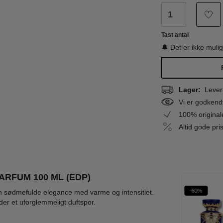
Tast antal
🔔 Det er ikke muli
Lager:
Leveri
Vi er godkend
100% origina
Altid gode pr
ARFUM 100 ML (EDP)
%
-50%
-72%
-60%
WOW PRIS
WOW PRIS
en sødmefulde elegance med varme og intensitiet.
der et uforglemmeligt duftspor.