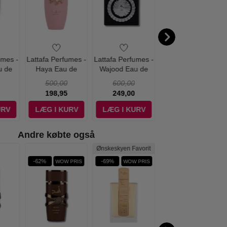
umes -
Lattafa Perfumes -
Lattafa Perfumes -
Lattafa Perfumes -
u de
Haya Eau de
Wajood Eau de
Pride Natural Oud
00 ml
Parfum - 100 ml
Parfum - 100 ml
Eau de Parfum -
500,00
600,00
550,00
100 ml
198,95
249,00
179,00
URV
LÆG I KURV
LÆG I KURV
LÆG I KURV
Andre købte også
Ønskeskyen Favorit
-62%
-69%
-70%
WOW PRIS
WOW PRIS