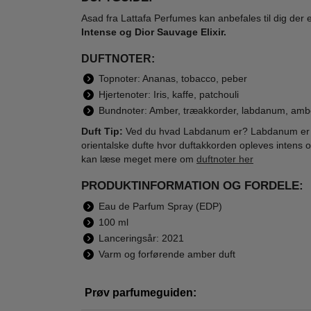
Asad fra Lattafa Perfumes kan anbefales til dig der 
Intense og Dior Sauvage Elixir.
DUFTNOTER:
Topnoter: Ananas, tobacco, peber
Lattafa Perfumes -
Lattafa Perfumes -
Latta
Hjertenoter: Iris, kaffe, patchouli
Khamrah Waha
Khamrah Qahwa
Asa
Eau de Parfum -
Eau de Parfum -
Spr
Bundnoter: Amber, træakkorder, labdanum, amb
600,00
600,00
100 ml
100 ml
395,00
229,00
Duft Tip:
Ved du hvad Labdanum er? Labdanum er e
orientalske dufte hvor duftakkorden opleves intens
LÆG I KURV
LÆG I KURV
L
kan læse meget mere om
duftnoter her
PRODUKTINFORMATION OG FORDELE:
Ønskeskyen Favorit
Eau de Parfum Spray (EDP)
100 ml
-70%
-69%
-59
WOW PRIS
Lanceringsår: 2021
Varm og forførende amber duft
Prøv parfumeguiden: