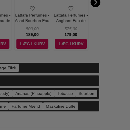
umes -
Lattafa Perfumes -
Lattafa Perfumes -
Lattafa Perfumes -
Eau de
Asad Bourbon Eau
Angham Eau de
Asad Zanzibar Eau
00 ml
de Parfum - 100
Parfum - 100 ml
de Parfum - 100
500,00
575,00
500,00
ml
ml
189,00
179,00
149,00
URV
LÆG I KURV
LÆG I KURV
LÆG I KURV
ge Elixir
oody)
Ananas (Pineapple)
Tobacco
Bourbon
ume
Parfume Mænd
Maskuline Dufte