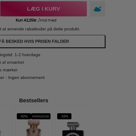
LÆG I KURV
gt at anvende rabatkoder på dette produkt.
FÅ BESKED HVIS PRISEN FALDER
ngstid: 1-2 hverdage
t af emærket
le mærker
iser - Ingen abonnement
Bestsellers
-60%
-59%
-67%
PARADOXE