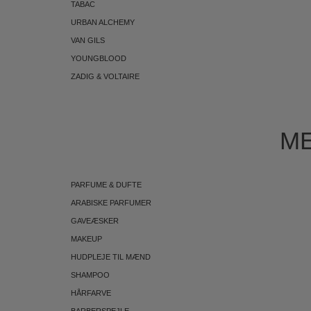
TABAC
URBAN ALCHEMY
VAN GILS
YOUNGBLOOD
ZADIG & VOLTAIRE
ME
PARFUME & DUFTE
ARABISKE PARFUMER
GAVEÆSKER
MAKEUP
HUDPLEJE TIL MÆND
SHAMPOO
HÅRFARVE
BARBERSPEJLE