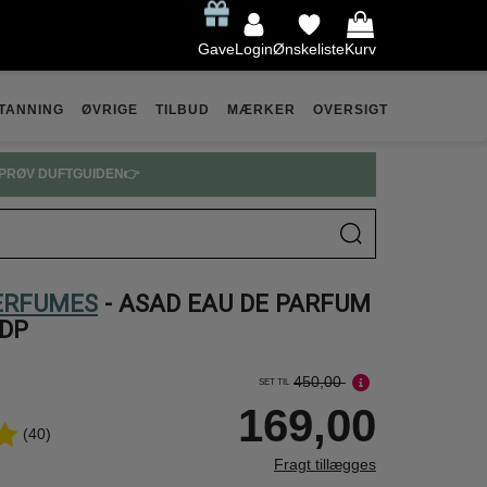
Gave
Login
Ønskeliste
Kurv
TANNING
ØVRIGE
TILBUD
MÆRKER
OVERSIGT
PRØV DUFTGUIDEN👉
ERFUMES
- ASAD EAU DE PARFUM
EDP
450,00
SET TIL
169,00
(40)
Fragt tillægges