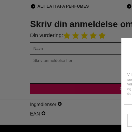
ALT LATTAFA PERFUMES
Skriv din anmeldelse o
Din vurdering:
kker duft der holder længe til meget små penge 😁👍helt
klar en ny favorit
Vi 
soc
vo
Ole Clement
og
24 Februar 2025
du 
Ingredienser
EAN