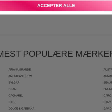
DEN
DANSK E-MÆRKET WEBSHOP
ACCEPTER ALLE
S
MEST POPULÆRE MÆRKE
ARIANA GRANDE
AUST
AMERICAN CREW
ARMA
BVLGARI
BEAUT
B.TAN
BRUN
CACHAREL
CARO
DIOR
DKNY
DOLCE & GABBANA
DAVID