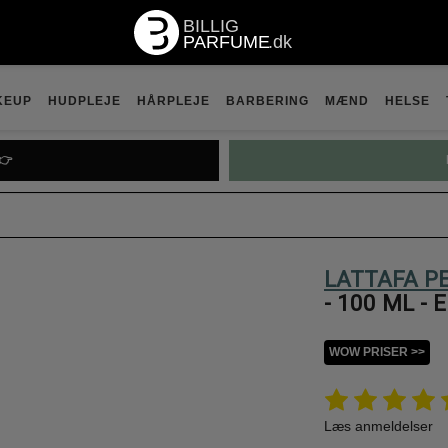
KEUP
HUDPLEJE
HÅRPLEJE
BARBERING
MÆND
HELSE
👉
LATTAFA P
- 100 ML - 
WOW PRISER >>
Læs anmeldelser