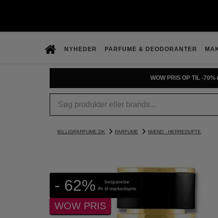
NYHEDER
PARFUME & DEODORANTER
MA
WOW PRIS OP TIL -70% 
BILLIGPARFUME.DK
PARFUME
MÆND - HERREDUFTE
- 62%
besparelse
ifh til markedspris
WOW PRIS