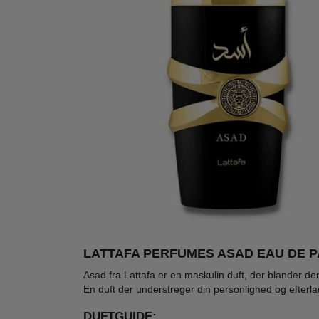
LATTAFA PERFUMES ASAD EAU DE P
Ønskeskyen Favorit
Ønskeskyen Favorit
-34%
-62%
-74
NYHED
WOW PRIS
Asad fra Lattafa er en maskulin duft, der blander d
En duft der understreger din personlighed og efterla
DUFTGUIDE: