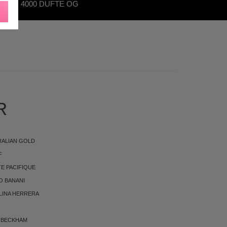
OVER 4000 DUFTE OG
KØNHEDSPRODUKTER
R
RALIAN GOLD
F
E PACIFIQUE
O BANANI
LINA HERRERA
 BECKHAM