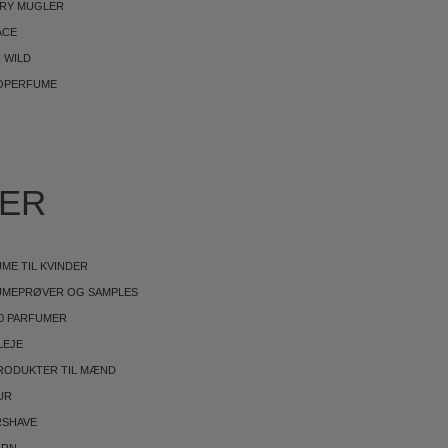
RRY MUGLER
ACE
 WILD
OPERFUME
IER
ME TIL KVINDER
UMEPRØVER OG SAMPLES
0 PARFUMER
LEJE
RODUKTER TIL MÆND
UR
RSHAVE
ØRN