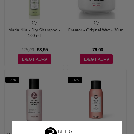
Maria Nila - Dry Shampoo -
Creator - Original Wax - 30 ml
100 ml
125,00
93,95
79,00
LÆG I KURV
LÆG I KURV
-25%
-25%