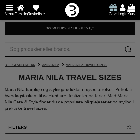
Menu
Forside
Ønskeliste
Gave
Login
Kurv
PRØV DUFTGUIDEN👉
BILLIGPARFUME.DK
MARIA NILA
MARIA NILA TRAVEL SIZES
MARIA NILA TRAVEL SIZES
Maria Nila hårpleje og stylingprodukter i rejsestørrelser. Pefrek til
hverdagstasken, til weekedture,
festivaller
og ferier. Med Maria
Nila Care & Style finder du de populære hårplejeserier og styling i
praktiske travel sizes.
FILTERS