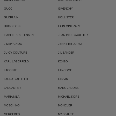
GUCCI
GIVENCHY
GUERLAIN
HOLLISTER
HUGO BOSS
IDUN MINERALS
ISABELL KRISTENSEN
JEAN PAUL GAULTIER
JIMMY CHOO
JENNIFER LOPEZ
JUICY COUTURE
JIL SANDER
KARL LAGERFELD
KENZO
LACOSTE
LANCOME
LAURA BIAGIOTTI
LANVIN
LANCASTER
MARC JACOBS
MARIA NILA
MICHAEL KORS
MOSCHINO
MONCLER
MERCEDES
M2 BEAUTE