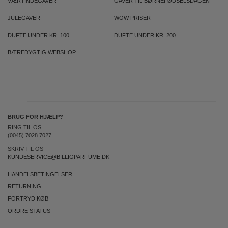
VÆRTINDEGAVER
GAVER TIL BØRNEFØDSELSDAGEN
JULEGAVER
WOW PRISER
DUFTE UNDER KR. 100
DUFTE UNDER KR. 200
BÆREDYGTIG WEBSHOP
BRUG FOR HJÆLP?
RING TIL OS
(0045) 7028 7027
SKRIV TIL OS
KUNDESERVICE@BILLIGPARFUME.DK
HANDELSBETINGELSER
RETURNING
FORTRYD KØB
ORDRE STATUS