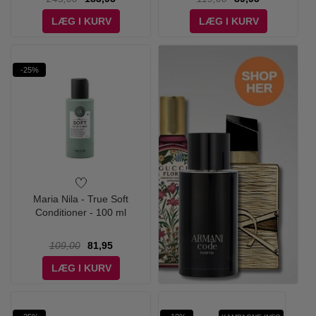
LÆG I KURV
LÆG I KURV
-25%
Maria Nila - True Soft
Conditioner - 100 ml
109,00
81,95
LÆG I KURV