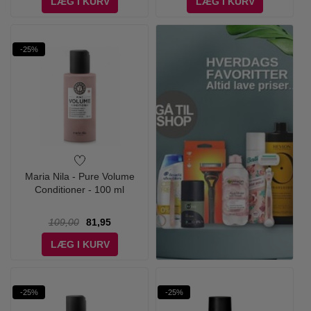
LÆG I KURV
LÆG I KURV
-25%
Maria Nila - Pure Volume
Conditioner - 100 ml
109,00
81,95
LÆG I KURV
-25%
-25%