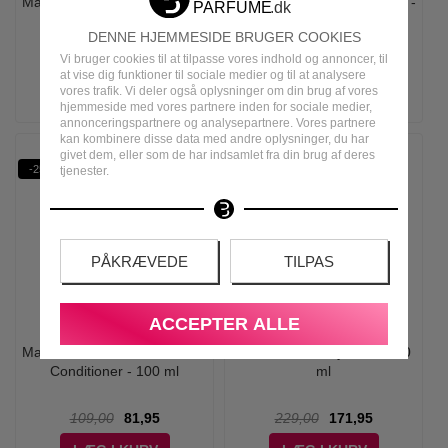
Maria Nila - Luminous Colour
Maria Nila - Finishing Spray -
Shampoo - 100 ml
100 ml
DENNE HJEMMESIDE BRUGER COOKIES
Vi bruger cookies til at tilpasse vores indhold og annoncer, til
109,00
81,95
125,00
93,95
at vise dig funktioner til sociale medier og til at analysere
vores trafik. Vi deler også oplysninger om din brug af vores
LÆG I KURV
LÆG I KURV
hjemmeside med vores partnere inden for sociale medier,
annonceringspartnere og analysepartnere. Vores partnere
kan kombinere disse data med andre oplysninger, du har
givet dem, eller som de har indsamlet fra din brug af deres
-25%
-25%
tjenester.
PÅKRÆVEDE
TILPAS
ACCEPTER ALLE
Maria Nila - Luminous Colour
Maria Nila - Salty Mist - 150
Conditioner - 100 ml
ml
109,00
81,95
229,00
171,95