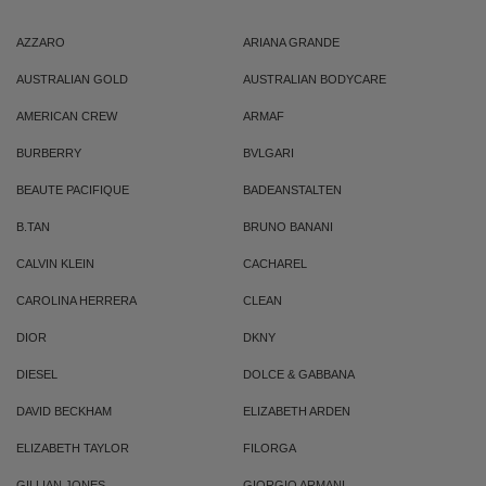
AZZARO
ARIANA GRANDE
AUSTRALIAN GOLD
AUSTRALIAN BODYCARE
AMERICAN CREW
ARMAF
BURBERRY
BVLGARI
BEAUTE PACIFIQUE
BADEANSTALTEN
B.TAN
BRUNO BANANI
CALVIN KLEIN
CACHAREL
CAROLINA HERRERA
CLEAN
DIOR
DKNY
DIESEL
DOLCE & GABBANA
DAVID BECKHAM
ELIZABETH ARDEN
ELIZABETH TAYLOR
FILORGA
GILLIAN JONES
GIORGIO ARMANI