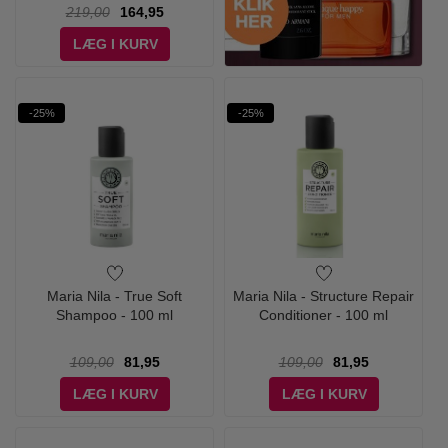
219,00
164,95
LÆG I KURV
-25%
-25%
Maria Nila - True Soft
Maria Nila - Structure Repair
Shampoo - 100 ml
Conditioner - 100 ml
109,00
81,95
109,00
81,95
LÆG I KURV
LÆG I KURV