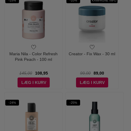
-25%
-10%
KAMPAGNE INFO
Maria Nila - Color Refresh
Creator - Fix Wax - 30 ml
Pink Peach - 100 ml
145,00
108,95
99,00
89,00
LÆG I KURV
LÆG I KURV
-24%
-25%