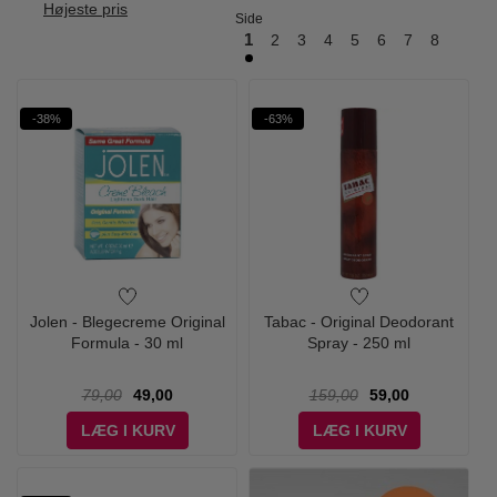
Højeste pris
Side
1
2
3
4
5
6
7
8
-38%
-63%
Jolen - Blegecreme Original
Tabac - Original Deodorant
Formula - 30 ml
Spray - 250 ml
79,00
49,00
159,00
59,00
LÆG I KURV
LÆG I KURV