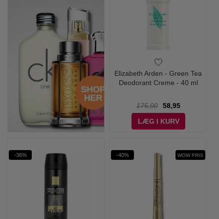
Elizabeth Arden - Green Tea
Deodorant Creme - 40 ml
175,00
58,95
LÆG I KURV
-36%
-40%
WOW PRIS