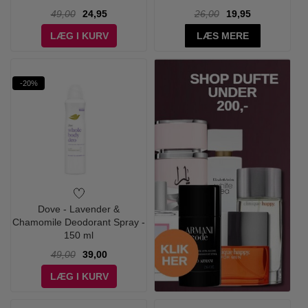
49,00
24,95
26,00
19,95
LÆG I KURV
LÆS MERE
-20%
Dove - Lavender &
Chamomile Deodorant Spray -
150 ml
49,00
39,00
LÆG I KURV