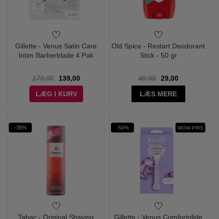
Gillette - Venus Satin Care
Old Spice - Restart Deodorant
Intim Barberblade 4 Pak
Stick - 50 gr
179,00
139,00
49,95
29,00
LÆG I KURV
LÆS MERE
-38%
-50%
WOW PRIS
Tabac - Original Shaving
Gillette - Venus Comfortglide