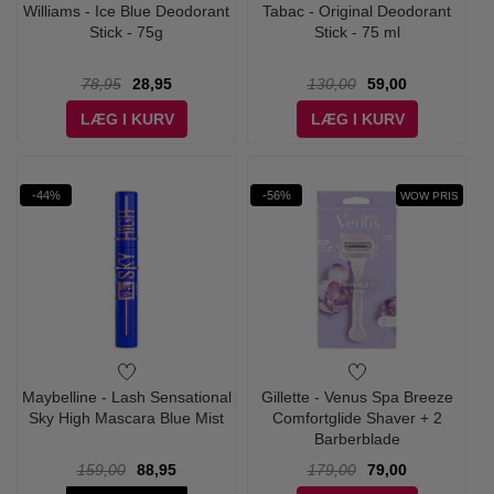
Williams - Ice Blue Deodorant
Tabac - Original Deodorant
Stick - 75g
Stick - 75 ml
78,95
28,95
130,00
59,00
LÆG I KURV
LÆG I KURV
-44%
-56%
WOW PRIS
Maybelline - Lash Sensational
Gillette - Venus Spa Breeze
Sky High Mascara Blue Mist
Comfortglide Shaver + 2
Barberblade
159,00
88,95
179,00
79,00