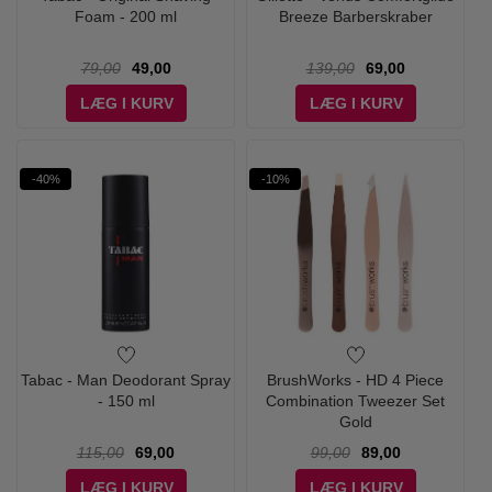
Foam - 200 ml
Breeze Barberskraber
79,00
49,00
139,00
69,00
LÆG I KURV
LÆG I KURV
-40%
-10%
Tabac - Man Deodorant Spray
BrushWorks - HD 4 Piece
- 150 ml
Combination Tweezer Set
Gold
115,00
69,00
99,00
89,00
LÆG I KURV
LÆG I KURV