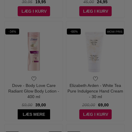
39,95
19,95
45,00
24,95
LÆG I KURV
LÆG I KURV
-34%
-66%
WOW PRIS
Dove - Body Love Care
Elizabeth Arden - White Tea
Radiant Glow Body Lotion -
Pure Indulgence Hand Cream
400 ml
- 30 ml
59,00
39,00
200,00
69,00
LÆS MERE
LÆG I KURV