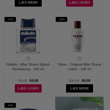
LÆS MERE
LÆG I KURV
-44%
-54%
Gillette - After Shave Splash
Tabac - Original After Shave
Revitalizing - 100 ml
Lotion - 100 ml
99,00
54,95
195,00
89,00
LÆG I KURV
LÆS MERE
-63%