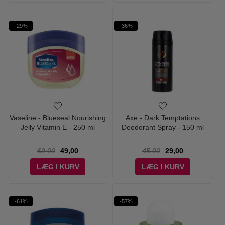
-29%
-36%
Vaseline - Blueseal Nourishing
Axe - Dark Temptations
Jelly Vitamin E - 250 ml
Deodorant Spray - 150 ml
69,00
49,00
45,00
29,00
LÆG I KURV
LÆG I KURV
-61%
-57%