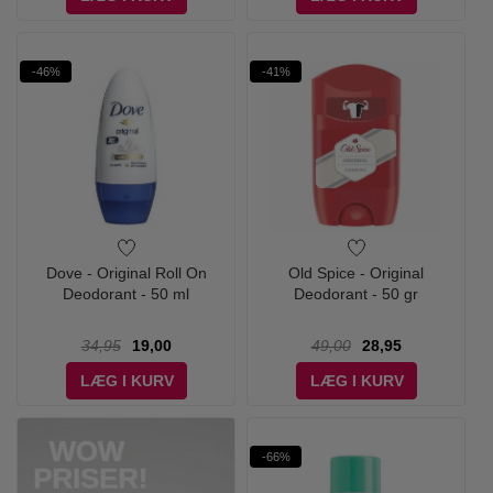
-46%
-41%
Dove - Original Roll On
Old Spice - Original
Deodorant - 50 ml
Deodorant - 50 gr
34,95
19,00
49,00
28,95
LÆG I KURV
LÆG I KURV
-66%