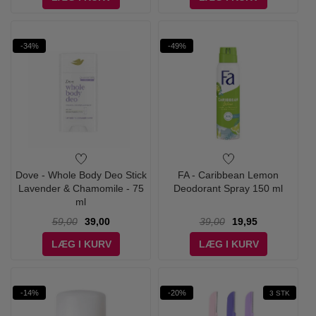
-34%
-49%
Dove - Whole Body Deo Stick
FA - Caribbean Lemon
Lavender & Chamomile - 75
Deodorant Spray 150 ml
ml
59,00
39,00
39,00
19,95
LÆG I KURV
LÆG I KURV
-14%
-20%
3 STK