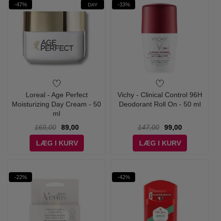
-47%
-33%
DAY
Loreal - Age Perfect
Vichy - Clinical Control 96H
Moisturizing Day Cream - 50
Deodorant Roll On - 50 ml
ml
169,00
89,00
147,00
99,00
LÆG I KURV
LÆG I KURV
-22%
-42%