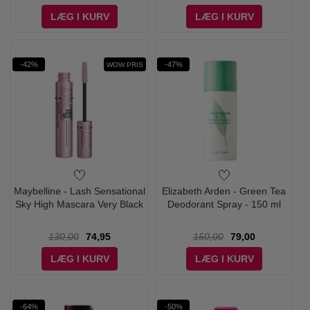
LÆG I KURV
LÆG I KURV
-42%
-47%
WOW PRIS
Maybelline - Lash Sensational
Elizabeth Arden - Green Tea
Sky High Mascara Very Black
Deodorant Spray - 150 ml
130,00
74,95
150,00
79,00
LÆG I KURV
LÆG I KURV
-64%
-50%