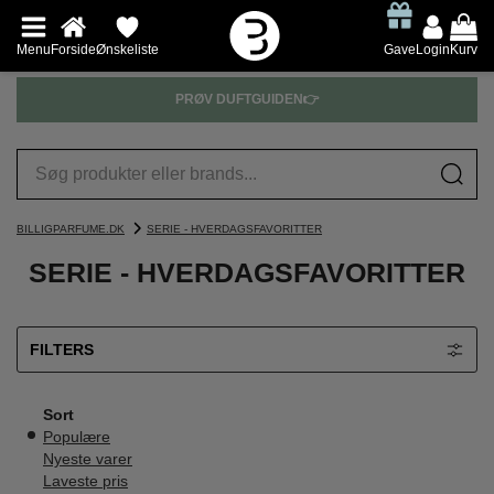
Menu
Forside
Ønskeliste
Gave
Login
Kurv
PRØV DUFTGUIDEN👉
BILLIGPARFUME.DK
SERIE - HVERDAGSFAVORITTER
SERIE - HVERDAGSFAVORITTER
FILTERS
Sort
Populære
Nyeste varer
Laveste pris