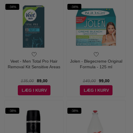
-34%
-34%
Veet - Men Total Pro Hair
Jolen - Blegecreme Original
Removal Kit Sensitive Areas
Formula - 125 ml
135,00
89,00
149,00
99,00
LÆG I KURV
LÆG I KURV
-38%
-38%