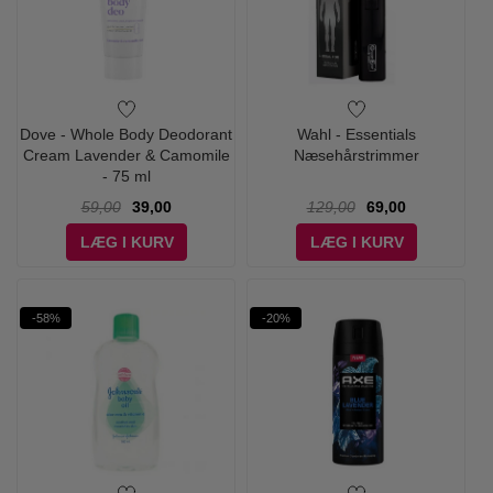
Dove - Whole Body Deodorant
Wahl - Essentials
Cream Lavender & Camomile
Næsehårstrimmer
- 75 ml
59,00
39,00
129,00
69,00
LÆG I KURV
LÆG I KURV
-58%
-20%