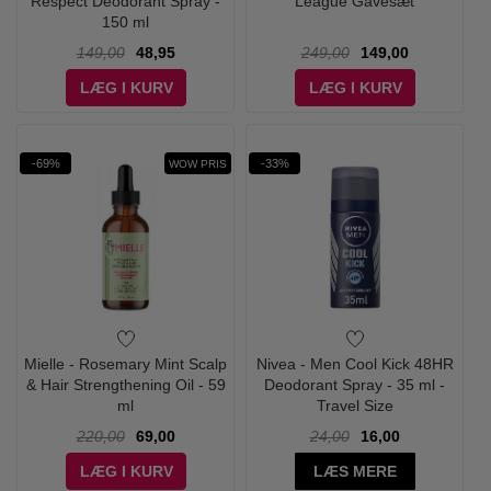
Respect Deodorant Spray -
League Gavesæt
150 ml
149,00
48,95
249,00
149,00
LÆG I KURV
LÆG I KURV
-69%
-33%
WOW PRIS
Mielle - Rosemary Mint Scalp
Nivea - Men Cool Kick 48HR
& Hair Strengthening Oil - 59
Deodorant Spray - 35 ml -
ml
Travel Size
220,00
69,00
24,00
16,00
LÆG I KURV
LÆS MERE