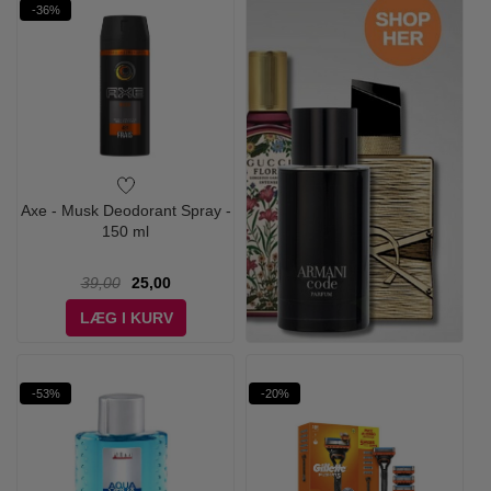
-36%
Axe - Musk Deodorant Spray -
150 ml
39,00
25,00
LÆG I KURV
-53%
-20%