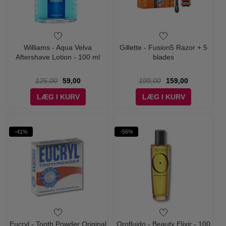
Williams - Aqua Velva
Gillette - Fusion5 Razor + 5
Aftershave Lotion - 100 ml
blades
125,00
59,00
199,00
159,00
LÆG I KURV
LÆG I KURV
-41%
-56%
Eucryl - Tooth Powder Original
Orofluido - Beauty Elixir - 100