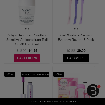
Vichy - Deodorant Soothing
BrushWorks - Precision
Sensitive Antiperspirant Roll
Eyebrow Razor - 3 Pack
On 48 H - 50 ml
110,00
94,95
49,00
39,00
LÆG I KURV
LÆS MERE
-42%
-58%
BLACK - WATERPROOF
1
⭐⭐⭐⭐⭐ OVER 200.000 GLADE KUNDER