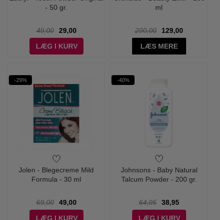
- 50 gr.
ml
49,00
29,00
290,00
129,00
LÆG I KURV
LÆS MERE
-29%
-40%
Jolen - Blegecreme Mild
Johnsons - Baby Natural
Formula - 30 ml
Talcum Powder - 200 gr.
69,00
49,00
64,95
38,95
LÆG I KURV
LÆG I KURV