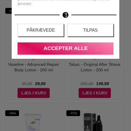
tjenester.
-26%
-49%
PÅKRÆVEDE
TILPAS
ACCEPTER ALLE
Vaseline - Advanced Repair
Tabac - Original After Shave
Body Lotion - 200 ml
Lotion - 200 ml
39,00
29,00
295,00
149,00
LÆG I KURV
LÆG I KURV
-34%
-47%