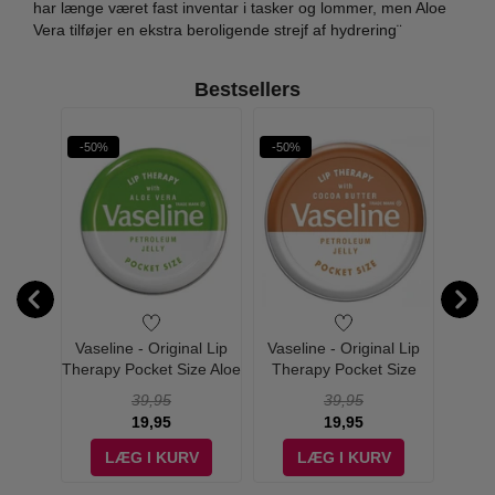
har længe været fast inventar i tasker og lommer, men Aloe
Vera tilføjer en ekstra beroligende strejf af hydrering¨
Bestsellers
-50%
-50%
-50%
al Pure
Vaseline - Original Lip
Vaseline - Original Lip
Vasel
 100 ml
Therapy Pocket Size Aloe
Therapy Pocket Size
Ther
Vera
Cocoa Butter
39,95
39,95
19,95
19,95
V
LÆG I KURV
LÆG I KURV