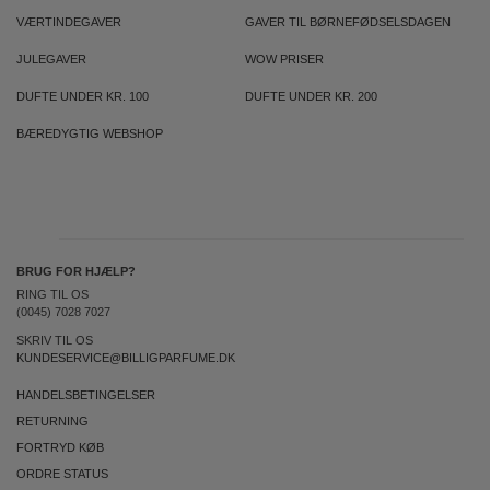
VÆRTINDEGAVER
GAVER TIL BØRNEFØDSELSDAGEN
JULEGAVER
WOW PRISER
DUFTE UNDER KR. 100
DUFTE UNDER KR. 200
BÆREDYGTIG WEBSHOP
BRUG FOR HJÆLP?
RING TIL OS
(0045) 7028 7027
SKRIV TIL OS
KUNDESERVICE@BILLIGPARFUME.DK
HANDELSBETINGELSER
RETURNING
FORTRYD KØB
ORDRE STATUS