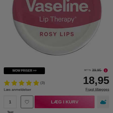
39,95
WOW PRISER >>
SET TIL
18,95
(3)
Fragt tillægges
Læs anmeldelser
LÆG I KURV
Tast