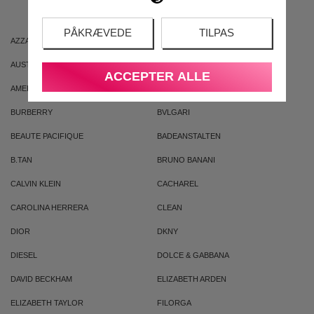
PÅKRÆVEDE
TILPAS
AZZARO
ARIANA GRANDE
AUSTRALIAN GOLD
AUSTRALIAN BODYCARE
ACCEPTER ALLE
AMERICAN CREW
ARMAF
BURBERRY
BVLGARI
BEAUTE PACIFIQUE
BADEANSTALTEN
B.TAN
BRUNO BANANI
CALVIN KLEIN
CACHAREL
CAROLINA HERRERA
CLEAN
DIOR
DKNY
DIESEL
DOLCE & GABBANA
DAVID BECKHAM
ELIZABETH ARDEN
ELIZABETH TAYLOR
FILORGA