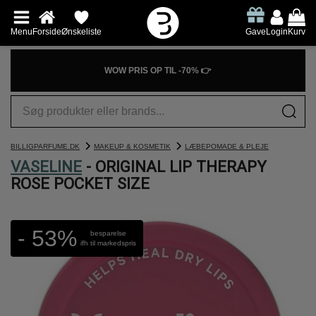
Menu
Forside
Ønskeliste
Gave
Login
Kurv
WOW PRIS OP TIL -70% 👉
BILLIGPARFUME.DK
MAKEUP & KOSMETIK
LÆBEPOMADE & PLEJE
VASELINE
- ORIGINAL LIP THERAPY
ROSE POCKET SIZE
- 53%
besparelse
ifh til markedspris