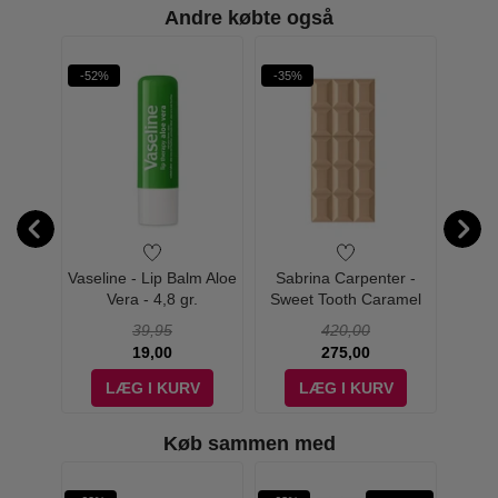
Andre købte også
-52%
-35%
-33%
reme
Vaseline - Lip Balm Aloe
Sabrina Carpenter -
Yves S
- 30 ml
Vera - 4,8 gr.
Sweet Tooth Caramel
Gauc
Dream Eau de Parfum -
39,95
420,00
75 ml
19,00
275,00
V
LÆG I KURV
LÆG I KURV
Køb sammen med