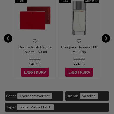
-60%
-63%
-16%
L GLOW
WOW PRIS
ula -
Gucci - Rush Eau de
Clinique - Happy - 100
Phys
Blush -
Toilette - 50 ml
ml - Edp
Murumu
w
865,00
750,00
348,95
274,95
V
LÆG I KURV
LÆG I KURV
Serie:
Brand:
Hverdagsfavoritter
Vaseline
Type:
Social Media Hot ★