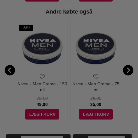
Andre købte også
-38%
-61%
 White
Nivea - Men Creme - 150
Nivea - Men Creme - 75
Nive
00 ml -
ml
ml
Foam 
79,00
39,00
49,00
35,00
V
LÆG I KURV
LÆG I KURV