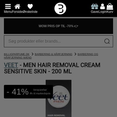
Menu
Forside
Ønskeliste
Gave
Login
Kurv
WOW PRIS OP TIL -70% 👉
BILLIGPARFUME.DK
BARBERING & HÅRFJERNING
BARBERING OG
HÅRFJERNING MÆND
VEET
- MEN HAIR REMOVAL CREAM
SENSITIVE SKIN - 200 ML
- 41%
besparelse
ifh til markedspris