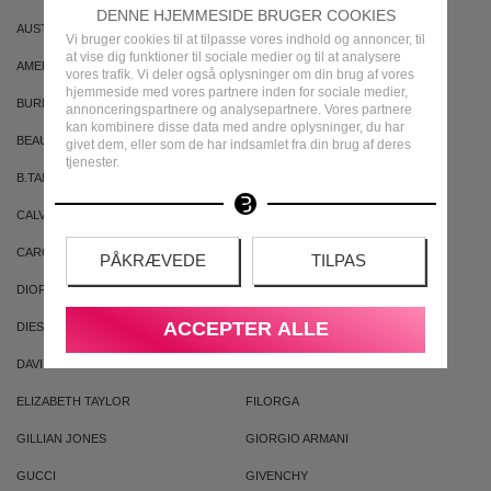
DENNE HJEMMESIDE BRUGER COOKIES
AUSTRALIAN GOLD
AUSTRALIAN BODYCARE
Vi bruger cookies til at tilpasse vores indhold og annoncer, til
at vise dig funktioner til sociale medier og til at analysere
AMERICAN CREW
ARMAF
vores trafik. Vi deler også oplysninger om din brug af vores
hjemmeside med vores partnere inden for sociale medier,
BURBERRY
BVLGARI
annonceringspartnere og analysepartnere. Vores partnere
kan kombinere disse data med andre oplysninger, du har
BEAUTE PACIFIQUE
BADEANSTALTEN
givet dem, eller som de har indsamlet fra din brug af deres
tjenester.
B.TAN
BRUNO BANANI
CALVIN KLEIN
CACHAREL
CAROLINA HERRERA
CLEAN
PÅKRÆVEDE
TILPAS
DIOR
DKNY
ACCEPTER ALLE
DIESEL
DOLCE & GABBANA
DAVID BECKHAM
ELIZABETH ARDEN
ELIZABETH TAYLOR
FILORGA
GILLIAN JONES
GIORGIO ARMANI
GUCCI
GIVENCHY