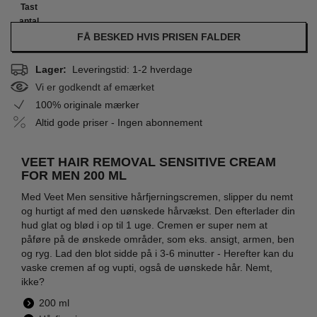
Tast
antal
FÅ BESKED HVIS PRISEN FALDER
Lager:
Leveringstid: 1-2 hverdage
Vi er godkendt af emærket
100% originale mærker
Altid gode priser - Ingen abonnement
VEET HAIR REMOVAL SENSITIVE CREAM
FOR MEN 200 ML
Med Veet Men sensitive hårfjerningscremen, slipper du nemt
og hurtigt af med den uønskede hårvækst. Den efterlader din
hud glat og blød i op til 1 uge. Cremen er super nem at
påføre på de ønskede områder, som eks. ansigt, armen, ben
og ryg. Lad den blot sidde på i 3-6 minutter - Herefter kan du
vaske cremen af og vupti, også de uønskede hår. Nemt,
ikke?
200 ml