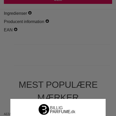
Ingredienser
Producent information
EAN
MEST POPULÆRE
MÆRKER
AZZARO
ARIANA GRANDE