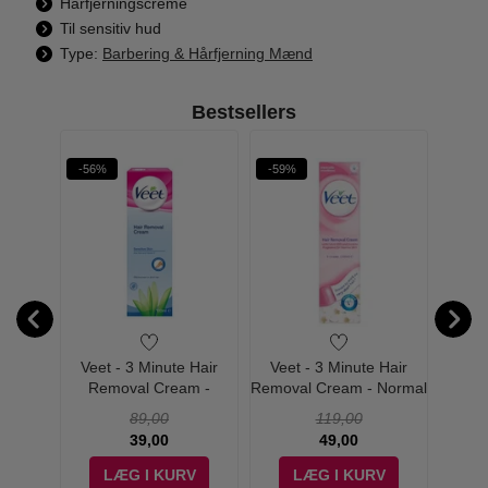
Hårfjerningscreme
Til sensitiv hud
Type:
Barbering & Hårfjerning Mænd
Bestsellers
ÆRDI
-56%
-59%
-50%
580,-
rfect
Veet - 3 Minute Hair
Veet - 3 Minute Hair
Veet
um
Removal Cream -
Removal Cream - Normal
R
l - Edp
Sensitive Skin - 100 ml
Skin - 200 ml
Sensi
89,00
119,00
39,00
49,00
V
LÆG I KURV
LÆG I KURV