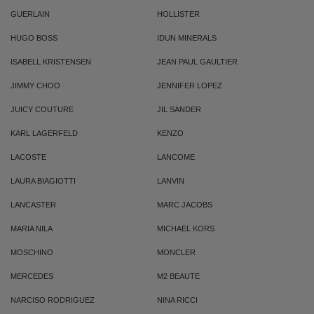
GUERLAIN
HOLLISTER
HUGO BOSS
IDUN MINERALS
ISABELL KRISTENSEN
JEAN PAUL GAULTIER
JIMMY CHOO
JENNIFER LOPEZ
JUICY COUTURE
JIL SANDER
KARL LAGERFELD
KENZO
LACOSTE
LANCOME
LAURA BIAGIOTTI
LANVIN
LANCASTER
MARC JACOBS
MARIA NILA
MICHAEL KORS
MOSCHINO
MONCLER
MERCEDES
M2 BEAUTE
NARCISO RODRIGUEZ
NINA RICCI