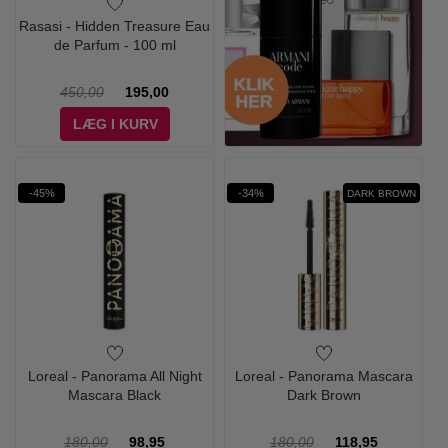
Rasasi - Hidden Treasure Eau
de Parfum - 100 ml
450,00
195,00
LÆG I KURV
-45%
-34%
DARK BROWN
Loreal - Panorama All Night
Loreal - Panorama Mascara
Mascara Black
Dark Brown
180,00
98,95
180,00
118,95