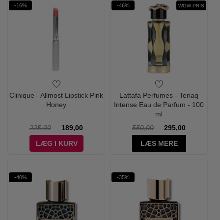
-16%
-46%
WOW PRIS
Clinique - Allmost Lipstick Pink
Lattafa Perfumes - Teriaq
Honey
Intense Eau de Parfum - 100
ml
225,00
189,00
550,00
295,00
LÆG I KURV
LÆS MERE
-40%
-35%