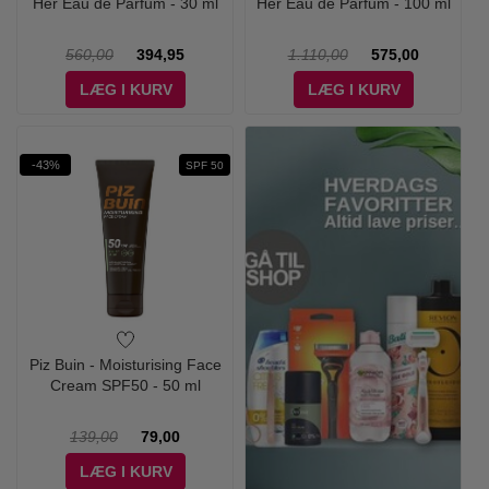
Her Eau de Parfum - 30 ml
Her Eau de Parfum - 100 ml
560,00
394,95
1.110,00
575,00
LÆG I KURV
LÆG I KURV
-43%
SPF 50
Piz Buin - Moisturising Face
Cream SPF50 - 50 ml
139,00
79,00
LÆG I KURV