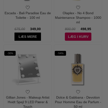
Escada - Bali Paradise Eau de
Olaplex - No 4 Bond
Toilette - 100 ml
Maintenance Shampoo - 1000
ml
675,00
349,00
800,00
498,95
LÆS MERE
LÆG I KURV
-30%
-54%
Gillian Jones - Makeup Artist
Dolce & Gabbana - Devotion
Hvidt Spejl 9 LED Pærer &
Pour Homme Eau de Parfum -
Touch
50 ml