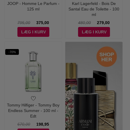
JOOP - Homme Le Parfum -
Karl Lagerfeld - Bois De
125 ml
Santal Eau de Toilette - 100
ml
795,00
375,00
480,00
279,00
LÆG I KURV
LÆG I KURV
-70%
Tommy Hilfiger - Tommy Boy
Endless Summer - 100 ml -
Edt
670,00
198,95