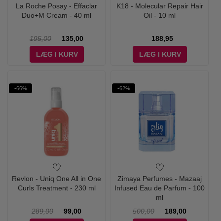
La Roche Posay - Effaclar
K18 - Molecular Repair Hair
Duo+M Cream - 40 ml
Oil - 10 ml
195,00
135,00
188,95
LÆG I KURV
LÆG I KURV
-66%
-62%
Revlon - Uniq One All in One
Zimaya Perfumes - Mazaaj
Curls Treatment - 230 ml
Infused Eau de Parfum - 100
ml
289,00
99,00
500,00
189,00