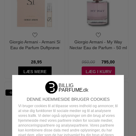
Giorgio Armani - Armani Sí
Giorgio Armani - My Way
Eau de Parfum Duftprøve
Nectar Eau de Parfum - 50 ml
28,95
950,00
795,00
LÆS MERE
LÆG I KURV
-66%
-70%
DENNE HJEMMESIDE BRUGER COOKIES
Vi bruger cookies til at tilpasse vores indhold og annoncer, til
at vise dig funktioner til sociale medier og til at analysere
vores trafik. Vi deler også oplysninger om din brug af vores
hjemmeside med vores partnere inden for sociale medier,
annonceringspartnere og analysepartnere. Vores partnere
kan kombinere disse data med andre oplysninger, du har
givet dem, eller som de har indsamlet fra din brug af deres