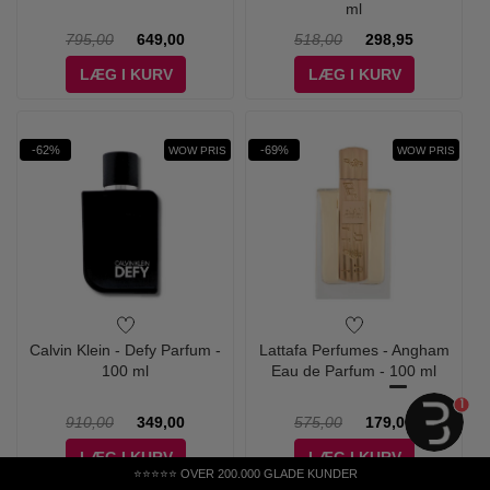
ml
795,00
649,00
518,00
298,95
LÆG I KURV
LÆG I KURV
-62%
-69%
WOW PRIS
WOW PRIS
Calvin Klein - Defy Parfum -
Lattafa Perfumes - Angham
100 ml
Eau de Parfum - 100 ml
1
910,00
349,00
575,00
179,00
LÆG I KURV
LÆG I KURV
⭐⭐⭐⭐⭐ OVER 200.000 GLADE KUNDER