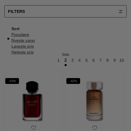
FILTERS
Sort
Populære
Nyeste varer
Laveste pris
Højeste pris
Side
1
2
3
4
5
6
7
8
9
10
11
-53%
-42%