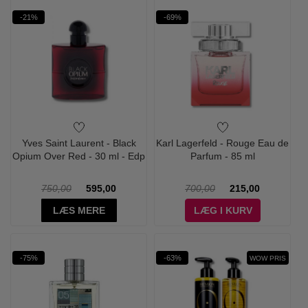
-21%
-69%
Yves Saint Laurent - Black
Karl Lagerfeld - Rouge Eau de
Opium Over Red - 30 ml - Edp
Parfum - 85 ml
750,00
595,00
700,00
215,00
LÆS MERE
LÆG I KURV
-75%
-63%
WOW PRIS