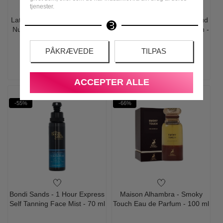
tjenester.
Lattafa Perfumes - Rave Oud
Maison Alhambra - Dark Aoud
Nuit Eau de Parfum - 100 ml
(Woody Oud) Eau de Parfum -
80 ml
PÅKRÆVEDE
TILPAS
500,00
169,00
500,00
149,00
LÆG I KURV
LÆG I KURV
ACCEPTER ALLE
-55%
-66%
Bondi Sands - 1 Hour Express
Maison Alhambra - Smoky
Self Tanning Face Mist - 70 ml
Touch Eau de Parfum - 100 ml