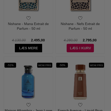
Nishane - Mana Extrait de
Nishane - Nefs Extrait de
Parfum - 50 ml
Parfum - 50 ml
4.130,00
2.495,00
4.280,00
2.795,00
LÆS MERE
LÆG I KURV
-51%
-50%
WOW PRIS
WOW PRIS
Maison Alhambra - Jean Lowe
French Avenue - Liquid Brun