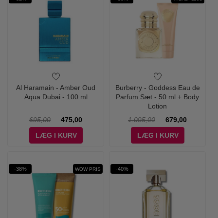
Al Haramain - Amber Oud
Burberry - Goddess Eau de
Aqua Dubai - 100 ml
Parfum Sæt - 50 ml + Body
Lotion
695,00
475,00
1.095,00
679,00
LÆG I KURV
LÆG I KURV
-38%
-40%
WOW PRIS