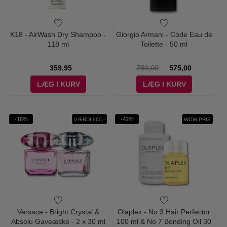
K18 - AirWash Dry Shampoo -
Giorgio Armani - Code Eau de
118 ml
Toilette - 50 ml
359,95
780,00
575,00
LÆG I KURV
LÆG I KURV
-18%
-42%
VÆRDI 960,-
WOW PRIS
Versace - Bright Crystal &
Olaplex - No 3 Hair Perfector
Absolu Gaveæske - 2 x 30 ml
100 ml & No 7 Bonding Oil 30