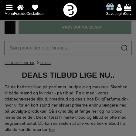
Menu
Forside
Ønskeliste
Gave
Login
Kurv
PRØV DUFTGUIDEN👉
BILLIGPARFUME.DK
DEALS
DEALS TILBUD LIGE NU..
Få de bedste tilbud på parfumer, hudpleje og makeup. Skønhed
til både mænd og kvinder - på tilbud. Følg med i vores
tidsbegrænsede tilbud, timetilbud og deals hos BilligParfume.dk -
hvor vi for en kort stund har skruet priserne endnu længere ned
på udvalgte produkter. Så skynd dig at fange her og nu tilbud
mens de er der. Det er først til mølle tilbud og tilbud er ofte med
begrænset antal. Du kan se resten af alle vores lækre tilbud fra
alle de kendte mærker
her