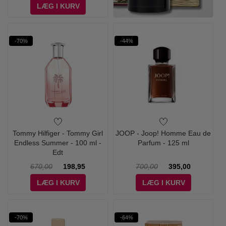
LÆG I KURV
-70%
-44%
Tommy Hilfiger - Tommy Girl
JOOP - Joop! Homme Eau de
Endless Summer - 100 ml -
Parfum - 125 ml
Edt
670,00
198,95
700,00
395,00
LÆG I KURV
LÆG I KURV
-70%
-64%