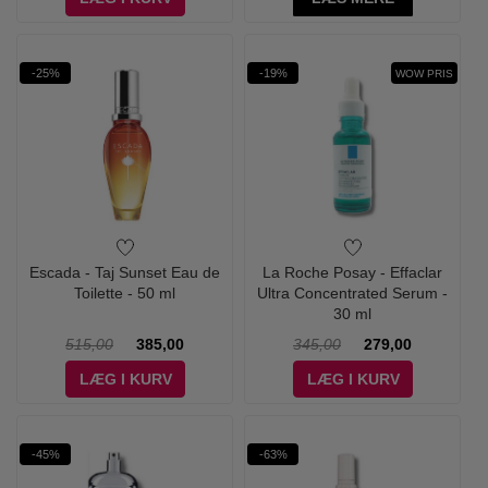
-25%
-19%
WOW PRIS
Escada - Taj Sunset Eau de
La Roche Posay - Effaclar
Toilette - 50 ml
Ultra Concentrated Serum -
30 ml
515,00
385,00
345,00
279,00
LÆG I KURV
LÆG I KURV
-45%
-63%