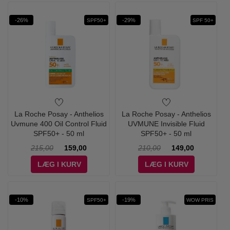
-26%
-29%
SPF50+
SPF 50+
La Roche Posay - Anthelios
La Roche Posay - Anthelios
Uvmune 400 Oil Control Fluid
UVMUNE Invisible Fluid
SPF50+ - 50 ml
SPF50+ - 50 ml
215,00
159,00
210,00
149,00
LÆG I KURV
LÆG I KURV
-10%
-19%
SPF50+
WOW PRIS