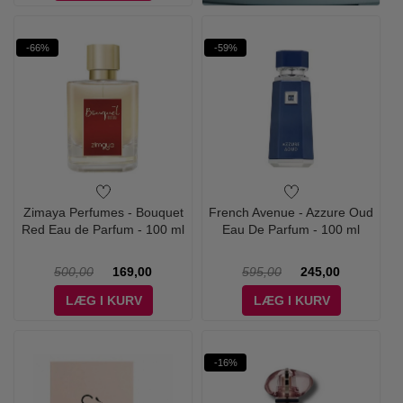
-66%
-59%
Zimaya Perfumes - Bouquet
French Avenue - Azzure Oud
Red Eau de Parfum - 100 ml
Eau De Parfum - 100 ml
500,00
169,00
595,00
245,00
LÆG I KURV
LÆG I KURV
-16%