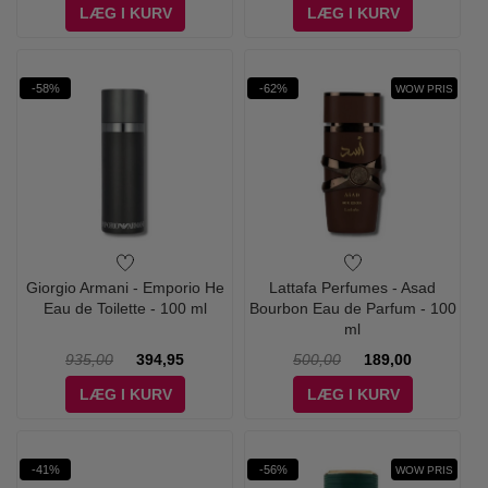
LÆG I KURV
LÆG I KURV
-58%
-62%
WOW PRIS
Giorgio Armani - Emporio He
Lattafa Perfumes - Asad
Eau de Toilette - 100 ml
Bourbon Eau de Parfum - 100
ml
935,00
394,95
500,00
189,00
LÆG I KURV
LÆG I KURV
-41%
-56%
WOW PRIS