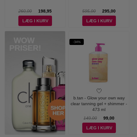
260,00
198,95
595,00
295,00
LÆG I KURV
LÆG I KURV
-34%
b.tan - Glow your own way
clear tanning gel + shimmer -
473 ml
149,00
99,00
LÆG I KURV