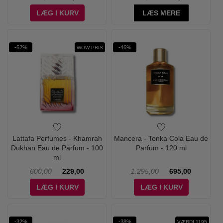
LÆG I KURV
LÆS MERE
-62%
-46%
WOW PRIS
Lattafa Perfumes - Khamrah
Mancera - Tonka Cola Eau de
Dukhan Eau de Parfum - 100
Parfum - 120 ml
ml
600,00
229,00
1.295,00
695,00
LÆG I KURV
LÆG I KURV
-32%
-38%
VÆRDI 1195