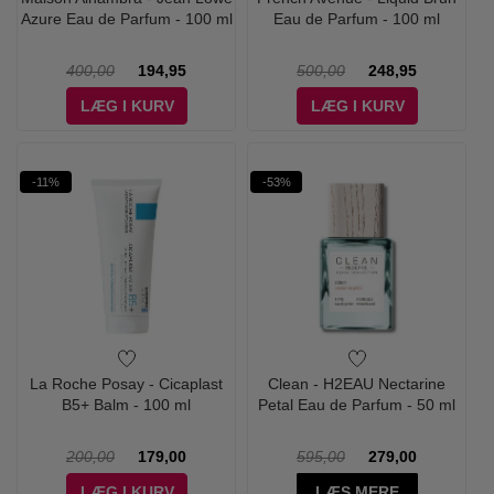
Azure Eau de Parfum - 100 ml
Eau de Parfum - 100 ml
400,00
194,95
500,00
248,95
LÆG I KURV
LÆG I KURV
-11%
-53%
La Roche Posay - Cicaplast
Clean - H2EAU Nectarine
B5+ Balm - 100 ml
Petal Eau de Parfum - 50 ml
200,00
179,00
595,00
279,00
LÆG I KURV
LÆS MERE