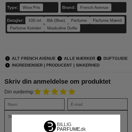
Type:
Brand:
Wow Pris
French Avenue
Detajler:
100 ml
Blå (Blue)
Parfume
Parfume Mænd
Parfume Kvinder
Maskuline Dufte
ALT FRENCH AVENUE
ALLE MÆRKER
DUFTGUIDE
INGREDIENSER | PRODUCENT | SIKKERHED
Skriv din anmeldelse om produktet
Din vurdering: