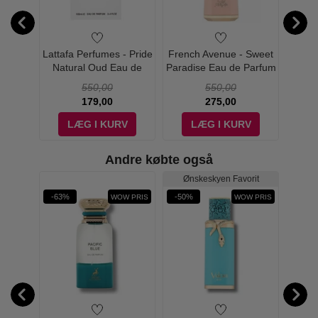
tlantis
Lattafa Perfumes - Pride
French Avenue - Sweet
French
 - 100
Natural Oud Eau de
Paradise Eau de Parfum
Collec
Parfum - 100 ml
- 100 ml
P
550,00
550,00
179,00
275,00
V
LÆG I KURV
LÆG I KURV
Andre købte også
rit
Ønskeskyen Favorit
-63%
-50%
-58%
W PRIS
WOW PRIS
WOW PRIS