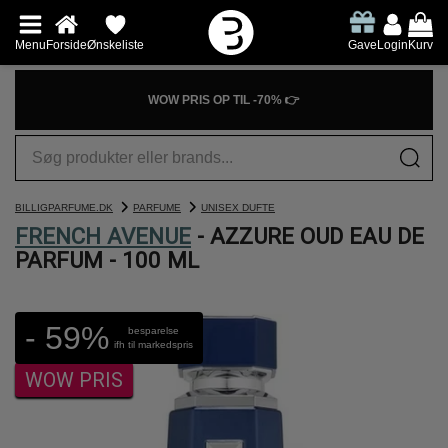
Menu
Forside
Ønskeliste
Gave
Login
Kurv
WOW PRIS OP TIL -70% 👉
BILLIGPARFUME.DK
PARFUME
UNISEX DUFTE
FRENCH AVENUE
- AZZURE OUD EAU DE
PARFUM - 100 ML
- 59%
besparelse
ifh til markedspris
WOW PRIS