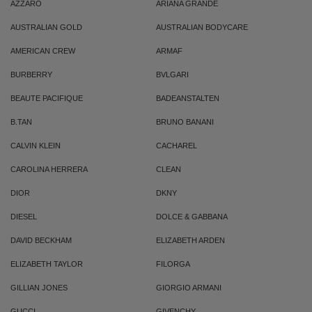
AZZARO
ARIANA GRANDE
AUSTRALIAN GOLD
AUSTRALIAN BODYCARE
AMERICAN CREW
ARMAF
BURBERRY
BVLGARI
BEAUTE PACIFIQUE
BADEANSTALTEN
B.TAN
BRUNO BANANI
CALVIN KLEIN
CACHAREL
CAROLINA HERRERA
CLEAN
DIOR
DKNY
DIESEL
DOLCE & GABBANA
DAVID BECKHAM
ELIZABETH ARDEN
ELIZABETH TAYLOR
FILORGA
GILLIAN JONES
GIORGIO ARMANI
GUCCI
GIVENCHY