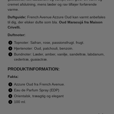
cremet afslutning, mens læder og rav tilføjer forførende
varme.
Duftguide:
French Avenue Azzure Oud kan varmt anbefales
til dig, der elsker dufte som bla.
Oud Maracujá fra Maison
Crivelli.
Duftnoter:
Topnoter: Safran, rose, passionsfrugt. frugt.
Hjertenoter: Oud, patchouli, benzoin.
Bundnoter: Læder, amber, vanilje, sandeltræ, labdanum,
cedertræ, guaiactræ.
PRODUKTINFORMATION:
Fakta:
Azzure Oud fra French Avenue.
Eau de Parfum Spray (EDP)
Orientalsk, træagtig og elegant
100 ml.