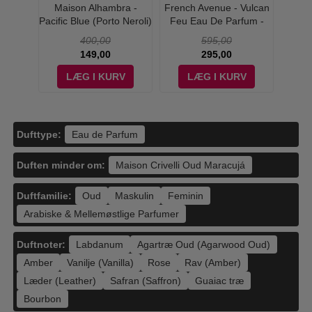
Liquid
Maison Alhambra -
French Avenue - Vulcan
Fre
ait de
Pacific Blue (Porto Neroli)
Feu Eau De Parfum -
Ighwa
 ml
Eau de Parfum - 80 ml
100 ml
400,00
595,00
149,00
295,00
V
LÆG I KURV
LÆG I KURV
Dufttype:
Eau de Parfum
Duften minder om:
Maison Crivelli Oud Maracujá
Duftfamilie:
Oud
Maskulin
Feminin
Arabiske & Mellemøstlige Parfumer
Duftnoter:
Labdanum
Agartræ Oud (Agarwood Oud)
Amber
Vanilje (Vanilla)
Rose
Rav (Amber)
Læder (Leather)
Safran (Saffron)
Guaiac træ
Bourbon