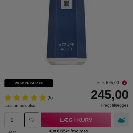
595,00
WOW PRISER >>
SET TIL
245,00
(6)
Fragt tillægges
Læs anmeldelser
LÆG I KURV
Tast