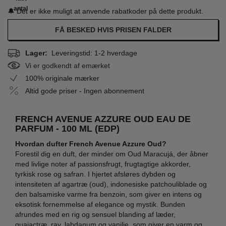
antal
🔔 Det er ikke muligt at anvende rabatkoder på dette produkt.
FÅ BESKED HVIS PRISEN FALDER
Lager:
Leveringstid: 1-2 hverdage
Vi er godkendt af emærket
100% originale mærker
Altid gode priser - Ingen abonnement
FRENCH AVENUE AZZURE OUD EAU DE
PARFUM - 100 ML (EDP)
Hvordan dufter French Avenue Azzure Oud?
Forestil dig en duft, der minder om Oud Maracujá, der åbner
med livlige noter af passionsfrugt, frugtagtige akkorder,
tyrkisk rose og safran. I hjertet afsløres dybden og
intensiteten af agartræ (oud), indonesiske patchouliblade og
den balsamiske varme fra benzoin, som giver en intens og
eksotisk fornemmelse af elegance og mystik. Bunden
afrundes med en rig og sensuel blanding af læder,
guaiactræ, rav, labdanum og vanilje, som giver en varm og