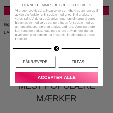
DENNE HJEMMESIDE BRUGER COOKIES
Vi bruger cookies til at tilpasse vores indhold og annoncer, til
at vise dig funktioner til sociale medier og til at analysere
vores trafik. Vi deler også oplysninger om din brug af vores
hjemmeside med vores partnere inden for sociale medier,
Ingredienser
annonceringspartnere og analysepartnere. Vores partnere
kan kombinere disse data med andre oplysninger, du har
EAN
givet dem, eller som de har indsamlet fra din brug af deres
tjenester.
PÅKRÆVEDE
TILPAS
ACCEPTER ALLE
MEST POPULÆRE
MÆRKER