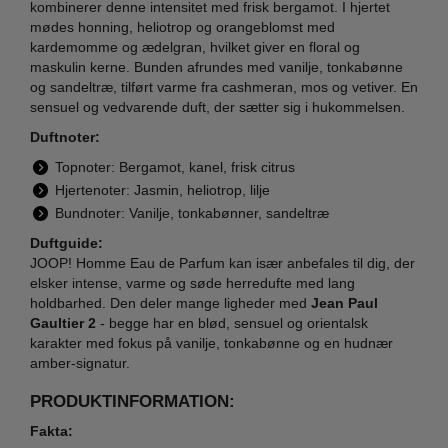
kombinerer denne intensitet med frisk bergamot. I hjertet
mødes honning, heliotrop og orangeblomst med
kardemomme og ædelgran, hvilket giver en floral og
maskulin kerne. Bunden afrundes med vanilje, tonkabønne
og sandeltræ, tilført varme fra cashmeran, mos og vetiver. En
sensuel og vedvarende duft, der sætter sig i hukommelsen.
Duftnoter:
Topnoter: Bergamot, kanel, frisk citrus
Hjertenoter: Jasmin, heliotrop, lilje
Bundnoter: Vanilje, tonkabønner, sandeltræ
Duftguide:
JOOP! Homme Eau de Parfum kan især anbefales til dig, der
elsker intense, varme og søde herredufte med lang
holdbarhed. Den deler mange ligheder med
Jean Paul
Gaultier 2
- begge har en blød, sensuel og orientalsk
karakter med fokus på vanilje, tonkabønne og en hudnær
amber-signatur.
PRODUKTINFORMATION:
Fakta: