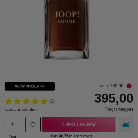
700,00
WOW PRISER >>
SET TIL
395,00
(2)
Fragt tillægges
Læs anmeldelser
LÆG I KURV
Tast