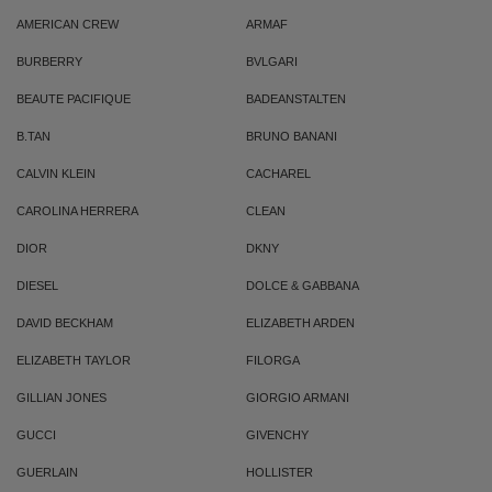
AMERICAN CREW
ARMAF
BURBERRY
BVLGARI
BEAUTE PACIFIQUE
BADEANSTALTEN
B.TAN
BRUNO BANANI
CALVIN KLEIN
CACHAREL
CAROLINA HERRERA
CLEAN
DIOR
DKNY
DIESEL
DOLCE & GABBANA
DAVID BECKHAM
ELIZABETH ARDEN
ELIZABETH TAYLOR
FILORGA
GILLIAN JONES
GIORGIO ARMANI
GUCCI
GIVENCHY
GUERLAIN
HOLLISTER