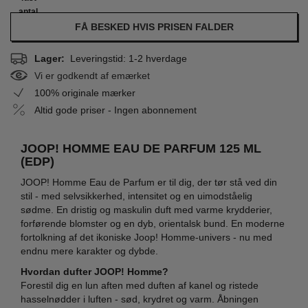
antal
FÅ BESKED HVIS PRISEN FALDER
Lager:
Leveringstid: 1-2 hverdage
Vi er godkendt af emærket
100% originale mærker
Altid gode priser - Ingen abonnement
JOOP! HOMME EAU DE PARFUM 125 ML
(EDP)
JOOP! Homme Eau de Parfum er til dig, der tør stå ved din
stil - med selvsikkerhed, intensitet og en uimodståelig
sødme. En dristig og maskulin duft med varme krydderier,
forførende blomster og en dyb, orientalsk bund. En moderne
fortolkning af det ikoniske Joop! Homme-univers - nu med
endnu mere karakter og dybde.
Hvordan dufter JOOP! Homme?
Forestil dig en lun aften med duften af kanel og ristede
hasselnødder i luften - sød, krydret og varm. Åbningen