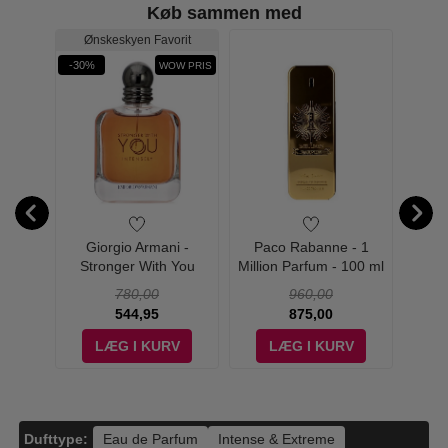
Køb sammen med
Ønskeskyen Favorit
-30%
-29%
WOW PRIS
Most
Giorgio Armani -
Paco Rabanne - 1
Azz
50 ml -
Stronger With You
Million Parfum - 100 ml
Wanted
Intensely for Men - 50 ml
780,00
960,00
- Edp
544,95
875,00
V
LÆG I KURV
LÆG I KURV
Dufttype:
Eau de Parfum
Intense & Extreme