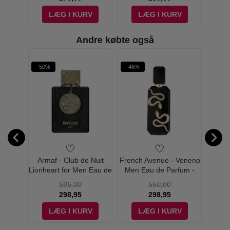
V
LÆG I KURV
LÆG I KURV
Andre købte også
-50%
-46%
-52%
hidian
Armaf - Club de Nuit
French Avenue - Veneno
Rayha
Eau de
Lionheart for Men Eau de
Men Eau de Parfum -
de 
 ml
Parfum - 100 ml
100 ml
595,00
550,00
298,95
298,95
V
LÆG I KURV
LÆG I KURV