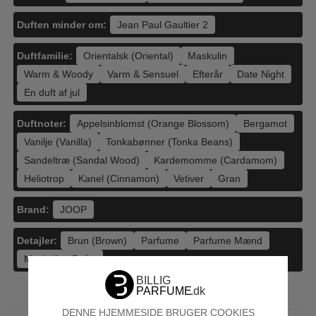
Duften minder om:
Jean Paul Gaultier 2
Duftfamilie:
Orientalsk (Oriental)
Maskulin
Warm & Woody
Varm & Sensuel
Efterår
Date Night
En duft af jul
Duftnoter:
Appelsinblomst (Orange Blossom)
Bergamot
Vanilje (Vanilla)
Tonkabønner (Tonka Beans)
Sandeltræ (Sandal Wood)
Kardemomme (Cardamom)
Heliotrop
Kanel (Cinnamon)
Vetiver
Gran
Brand:
JOOP
Detajler:
Brun (Brown)
Parfume
Parfume Mænd
Maskuline Dufte
DENNE HJEMMESIDE BRUGER COOKIES