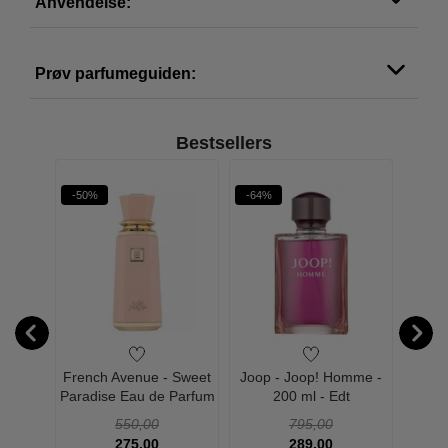
Anvendelse:
Prøv parfumeguiden:
Bestsellers
-50%
-64%
-26%
DEO
omme
French Avenue - Sweet
Joop - Joop! Homme -
JOOP
- 75 ml
Paradise Eau de Parfum
200 ml - Edt
Eau d
- 100 ml
550,00
795,00
275,00
289,00