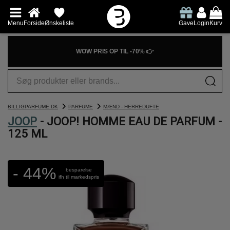
Menu
Forside
Ønskeliste
Gave
Login
Kurv
WOW PRIS OP TIL -70% 👉
BILLIGPARFUME.DK
PARFUME
MÆND - HERREDUFTE
JOOP
- JOOP! HOMME EAU DE PARFUM -
125 ML
- 44%
besparelse
ifh til markedspris