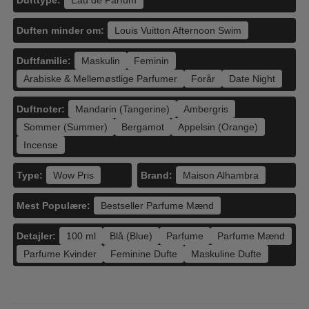
Eau de Parfum
Duften minder om:
Louis Vuitton Afternoon Swim
Duftfamilie:
Maskulin
Feminin
Arabiske & Mellemøstlige Parfumer
Forår
Date Night
Duftnoter:
Mandarin (Tangerine)
Ambergris
Sommer (Summer)
Bergamot
Appelsin (Orange)
Incense
Type:
Brand:
Wow Pris
Maison Alhambra
Mest Populære:
Bestseller Parfume Mænd
Detajler:
100 ml
Blå (Blue)
Parfume
Parfume Mænd
Parfume Kvinder
Feminine Dufte
Maskuline Dufte