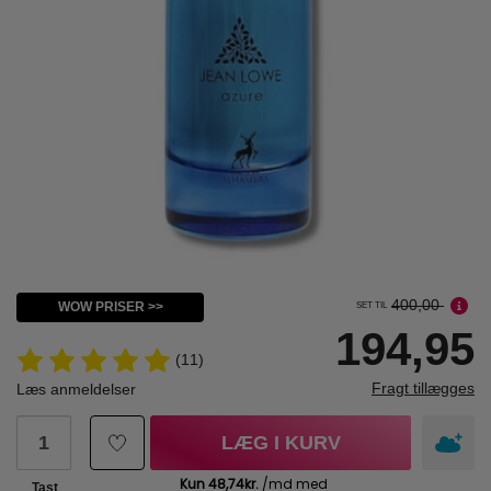
400,00
WOW PRISER >>
SET TIL
194,95
(11)
Fragt tillægges
Læs anmeldelser
LÆG I KURV
Tast