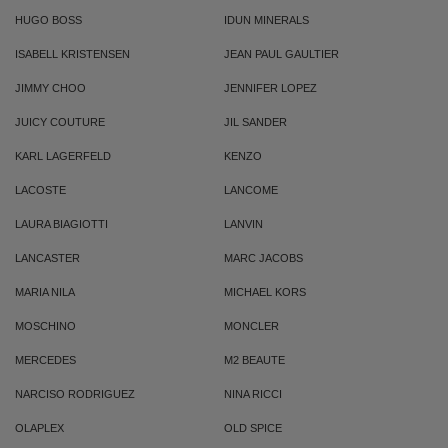
HUGO BOSS
IDUN MINERALS
ISABELL KRISTENSEN
JEAN PAUL GAULTIER
JIMMY CHOO
JENNIFER LOPEZ
JUICY COUTURE
JIL SANDER
KARL LAGERFELD
KENZO
LACOSTE
LANCOME
LAURA BIAGIOTTI
LANVIN
LANCASTER
MARC JACOBS
MARIA NILA
MICHAEL KORS
MOSCHINO
MONCLER
MERCEDES
M2 BEAUTE
NARCISO RODRIGUEZ
NINA RICCI
OLAPLEX
OLD SPICE