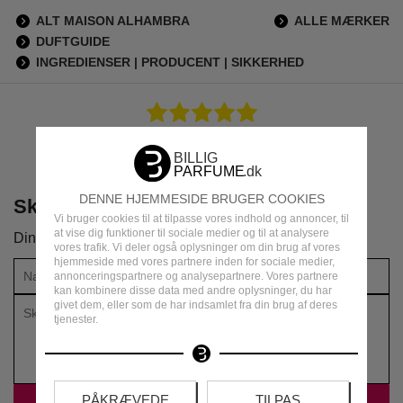
ALT MAISON ALHAMBRA
ALLE MÆRKER
DUFTGUIDE
INGREDIENSER | PRODUCENT | SIKKERHED
Virkelig forfriskende
Armin
31 Marts 2026
DENNE HJEMMESIDE BRUGER COOKIES
Skriv din anmeldelse om produktet
Vi bruger cookies til at tilpasse vores indhold og annoncer, til
at vise dig funktioner til sociale medier og til at analysere
Din vurdering:
vores trafik. Vi deler også oplysninger om din brug af vores
hjemmeside med vores partnere inden for sociale medier,
annonceringspartnere og analysepartnere. Vores partnere
kan kombinere disse data med andre oplysninger, du har
givet dem, eller som de har indsamlet fra din brug af deres
tjenester.
PÅKRÆVEDE
TILPAS