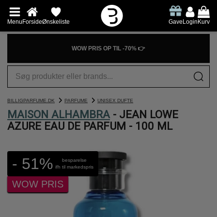
Menu
Forside
Ønskeliste
Gave
Login
Kurv
WOW PRIS OP TIL -70% 👉
BILLIGPARFUME.DK
PARFUME
UNISEX DUFTE
MAISON ALHAMBRA
- JEAN LOWE
AZURE EAU DE PARFUM - 100 ML
- 51%
besparelse
ifh til markedspris
WOW PRIS