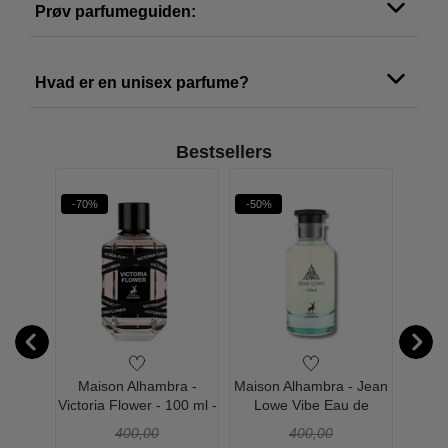
Prøv parfumeguiden:
Hvad er en unisex parfume?
Bestsellers
-70%
-50%
-53%
W PRIS
ra -
Maison Alhambra -
Maison Alhambra - Jean
Maiso
te Eau
Victoria Flower - 100 ml -
Lowe Vibe Eau de
Ash
0 ml
Edp
Parfum - 100 ml
Pa
400,00
400,00