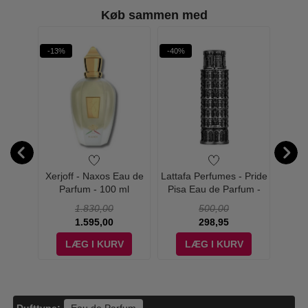
Køb sammen med
-13%
-40%
-60%
Limoni
Xerjoff - Naxos Eau de
Lattafa Perfumes - Pride
Armaf
dp
Parfum - 100 ml
Pisa Eau de Parfum -
-
100 ml
1.830,00
500,00
1.595,00
298,95
V
LÆG I KURV
LÆG I KURV
Dufttype: