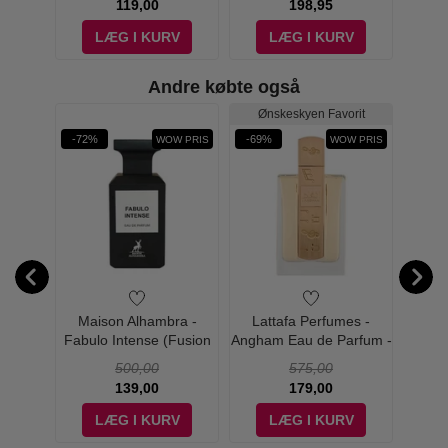
119,00
198,95
V
LÆG I KURV
LÆG I KURV
Andre købte også
Ønskeskyen Favorit
-72%
-69%
-71%
NYHED
WOW PRIS
WOW PRIS
- Jean
Maison Alhambra -
Lattafa Perfumes -
Mai
be Eau
Fabulo Intense (Fusion
Angham Eau de Parfum -
Monta
0 ml
Intense) Eau de Parfum -
100 ml
Pa
500,00
575,00
80 ml
139,00
179,00
V
LÆG I KURV
LÆG I KURV