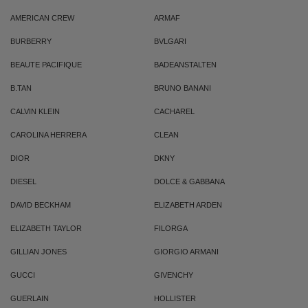
AMERICAN CREW
ARMAF
BURBERRY
BVLGARI
BEAUTE PACIFIQUE
BADEANSTALTEN
B.TAN
BRUNO BANANI
CALVIN KLEIN
CACHAREL
CAROLINA HERRERA
CLEAN
DIOR
DKNY
DIESEL
DOLCE & GABBANA
DAVID BECKHAM
ELIZABETH ARDEN
ELIZABETH TAYLOR
FILORGA
GILLIAN JONES
GIORGIO ARMANI
GUCCI
GIVENCHY
GUERLAIN
HOLLISTER