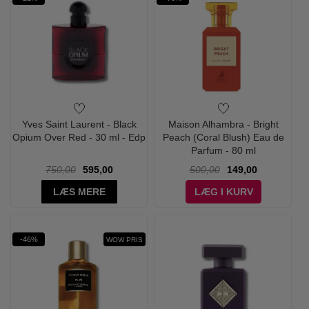
Yves Saint Laurent - Black
Maison Alhambra - Bright
Opium Over Red - 30 ml - Edp
Peach (Coral Blush) Eau de
Parfum - 80 ml
750,00
595,00
500,00
149,00
LÆS MERE
LÆG I KURV
-46%
WOW PRIS