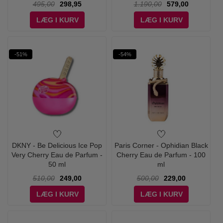
495,00
298,95
1.190,00
579,00
LÆG I KURV
LÆG I KURV
-51%
-54%
DKNY - Be Delicious Ice Pop
Paris Corner - Ophidian Black
Very Cherry Eau de Parfum -
Cherry Eau de Parfum - 100
50 ml
ml
510,00
249,00
500,00
229,00
LÆG I KURV
LÆG I KURV