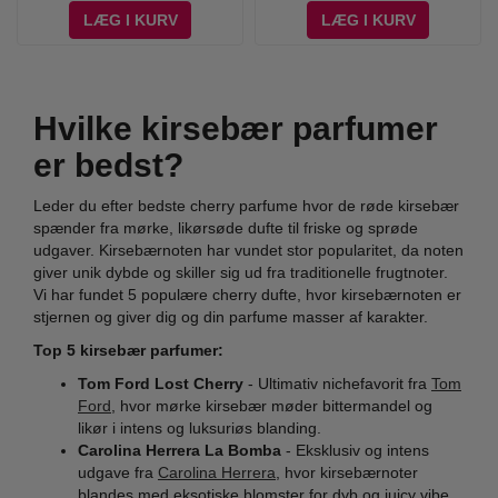
LÆG I KURV
LÆG I KURV
Hvilke kirsebær parfumer
er bedst?
Leder du efter bedste cherry parfume hvor de røde kirsebær
spænder fra mørke, likørsøde dufte til friske og sprøde
udgaver. Kirsebærnoten har vundet stor popularitet, da noten
giver unik dybde og skiller sig ud fra traditionelle frugtnoter.
Vi har fundet 5 populære cherry dufte, hvor kirsebærnoten er
stjernen og giver dig og din parfume masser af karakter.
Top 5 kirsebær parfumer:
Tom Ford Lost Cherry
- Ultimativ nichefavorit fra
Tom
Ford
, hvor mørke kirsebær møder bittermandel og
likør i intens og luksuriøs blanding.
Carolina Herrera La Bomba
- Eksklusiv og intens
udgave fra
Carolina Herrera
, hvor kirsebærnoter
blandes med eksotiske blomster for dyb og juicy vibe.