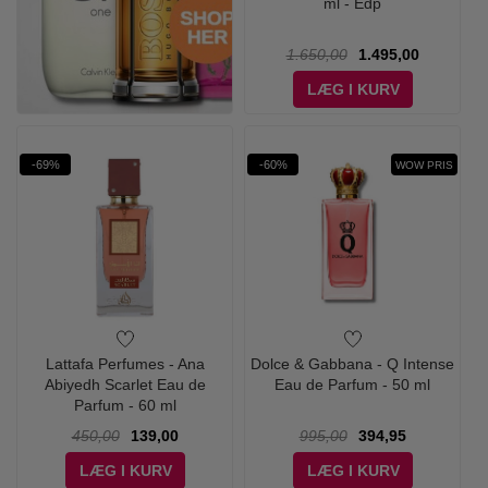
ml - Edp
1.650,00
1.495,00
LÆG I KURV
-69%
-60%
WOW PRIS
Lattafa Perfumes - Ana
Dolce & Gabbana - Q Intense
Abiyedh Scarlet Eau de
Eau de Parfum - 50 ml
Parfum - 60 ml
450,00
139,00
995,00
394,95
LÆG I KURV
LÆG I KURV