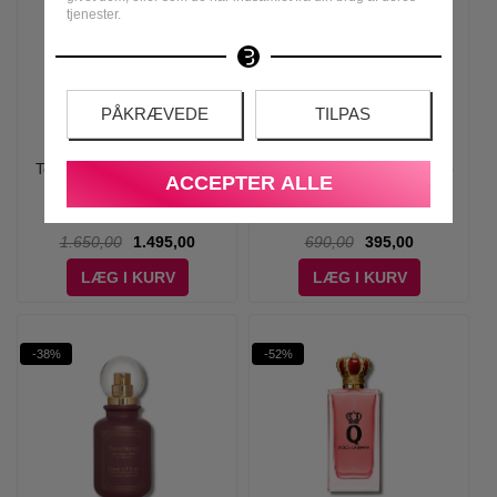
tjenester.
PÅKRÆVEDE
TILPAS
Tom Ford - Cherry Smoke
Jimmy Choo - I Want Choo
ACCEPTER ALLE
Eau de Parfum - 30 ml
Forever - 60 ml - Edp
1.650,00
1.495,00
690,00
395,00
LÆG I KURV
LÆG I KURV
-38%
-52%