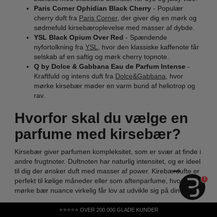
Paris Corner Ophidian Black Cherry
- Populær
cherry duft fra
Paris Corner
, der giver dig en mørk og
sødmefuld kirsebæroplevelse med masser af dybde.
YSL Black Opium Over Red
- Spændende
nyfortolkning fra
YSL
, hvor den klassiske kaffenote får
selskab af en saftig og mørk cherry topnote.
Q by Dolce & Gabbana Eau de Parfum Intense
-
Kraftfuld og intens duft fra
Dolce&Gabbana
, hvor
mørke kirsebær møder en varm bund af heliotrop og
rav.
Hvorfor skal du vælge en
parfume med kirsebær?
Kirsebær giver parfumen kompleksitet, som er svær at finde i
andre frugtnoter. Duftnoten har naturlig intensitet, og er ideel
til dig der ønsker duft med masser af power. Kirebærdufte er
1
perfekt til kølige måneder eller som aftenparfume, hvor den
mørke bær nuance virkelig får lov at udvikle sig på din hud.
Hvorfor er kirbærnoten så
⭐⭐⭐⭐⭐ OVER 200.000 GLADE KUNDER