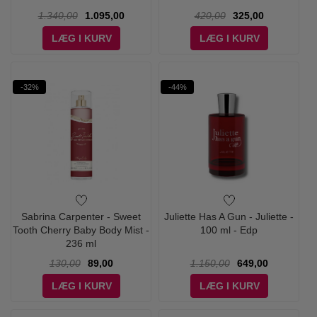
1.340,00
1.095,00
420,00
325,00
LÆG I KURV
LÆG I KURV
-32%
-44%
Sabrina Carpenter - Sweet
Juliette Has A Gun - Juliette -
Tooth Cherry Baby Body Mist -
100 ml - Edp
236 ml
130,00
89,00
1.150,00
649,00
LÆG I KURV
LÆG I KURV