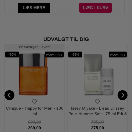
LÆS MERE
LÆG I KURV
UDVALGT TIL DIG
Ønskeskyen Favorit
-60%
-65%
WOW! PRIS
WOW PRIS
-
Clinique - Happy for Men - 100
Issey Miyake - L'eau D'Issey
ml
Pour Homme Sæt - 75 ml Edt &
Deodorant
680,00
795,00
269,00
275,00