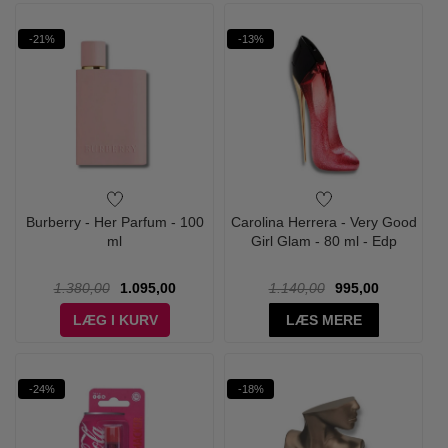
-21%
-13%
Burberry - Her Parfum - 100
Carolina Herrera - Very Good
ml
Girl Glam - 80 ml - Edp
1.380,00
1.095,00
1.140,00
995,00
LÆG I KURV
LÆS MERE
-24%
-18%