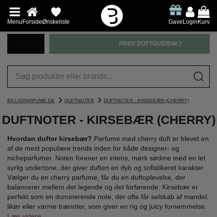
Menu
Forside
Ønskeliste
Gave
Login
Kurv
PRØV DUFTGUIDEN👉
BILLIGPARFUME.DK
DUFTNOTER
DUFTNOTER - KIRSEBÆR (CHERRY)
DUFTNOTER - KIRSEBÆR (CHERRY)
Hvordan dufter kirsebær?
Parfume med cherry duft er blevet en
af de mest populære trends inden for både designer- og
nicheparfumer. Noten forener en intens, mørk sødme med en let
syrlig undertone, der giver duften en dyb og sofistikeret karakter.
Vælger du en cherry parfume, får du en duftoplevelse, der
balancerer mellem det legende og det forførende. Kirsebær er
perfekt som en dominerende note, der ofte får selskab af mandel,
likør eller varme trænoter, som giver en rig og juicy fornemmelse.
Læs videre