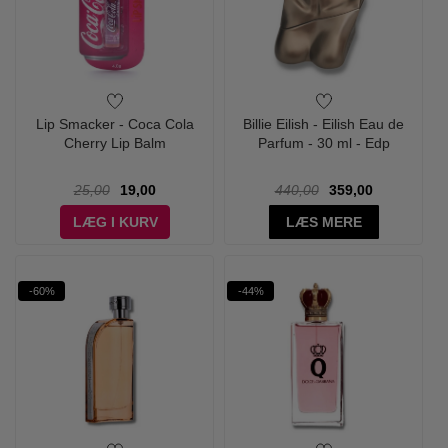
Lip Smacker - Coca Cola
Billie Eilish - Eilish Eau de
Cherry Lip Balm
Parfum - 30 ml - Edp
25,00
19,00
440,00
359,00
LÆG I KURV
LÆS MERE
-60%
-44%