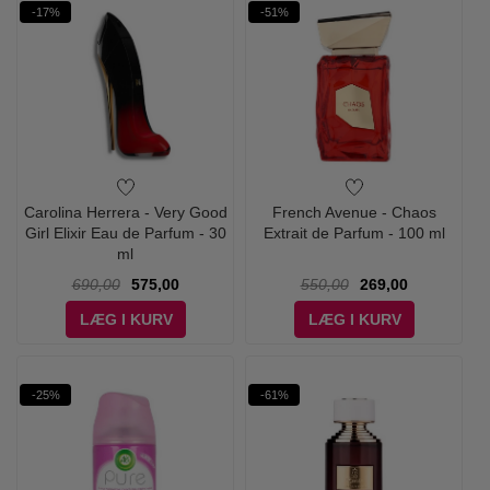
-17%
-51%
Carolina Herrera - Very Good
French Avenue - Chaos
Girl Elixir Eau de Parfum - 30
Extrait de Parfum - 100 ml
ml
690,00
575,00
550,00
269,00
LÆG I KURV
LÆG I KURV
-25%
-61%