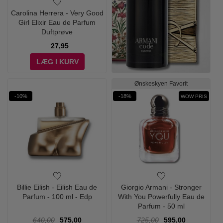
Carolina Herrera - Very Good
Girl Elixir Eau de Parfum
Duftprøve
27,95
LÆG I KURV
Ønskeskyen Favorit
-10%
-18%
WOW PRIS
Billie Eilish - Eilish Eau de
Giorgio Armani - Stronger
Parfum - 100 ml - Edp
With You Powerfully Eau de
Parfum - 50 ml
640,00
575,00
725,00
595,00