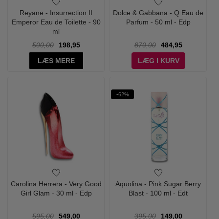
Reyane - Insurrection II
Dolce & Gabbana - Q Eau de
Emperor Eau de Toilette - 90
Parfum - 50 ml - Edp
ml
500,00
198,95
870,00
484,95
LÆS MERE
LÆG I KURV
-62%
Carolina Herrera - Very Good
Aquolina - Pink Sugar Berry
Girl Glam - 30 ml - Edp
Blast - 100 ml - Edt
595,00
549,00
395,00
149,00