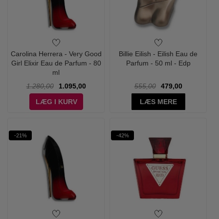
Carolina Herrera - Very Good
Billie Eilish - Eilish Eau de
Girl Elixir Eau de Parfum - 80
Parfum - 50 ml - Edp
ml
1.280,00
1.095,00
555,00
479,00
LÆG I KURV
LÆS MERE
-21%
-42%