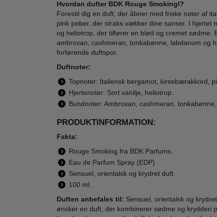
Hvordan dufter BDK Rouge Smokingl?
Forestil dig en duft, der åbner med friske noter af it
pink peber, der straks vækker dine sanser. I hjertet
og heliotrop, der tilfører en blød og cremet sødme
ambroxan, cashmeran, tonkabønne, labdanum og hvid
forførende duftspor.
Julekalender -
Vaseline - Hair
Burbe
Sunkissed Q - KL
Tonic & Scalp
- 
Duftnoter:
Makeup
Conditioner - 100
269,00
79,00
Topnoter: Italiensk bergamot, kirsebærakkord, p
Julekalender 24
ml
99,00
29,95
Hjertenoter: Sort vanilje, heliotrop.
Days of Beauty
2025
Bundnoter: Ambroxan, cashmeran, tonkabønne,
LÆG I KURV
LÆG I KURV
L
PRODUKTINFORMATION:
Fakta:
Rouge Smoking fra BDK Parfums.
-42%
-18%
-20
Eau de Parfum Spray (EDP)
Sensuel, orientalsk og krydret duft.
100 ml.
Duften anbefales til:
Sensuel, orientalsk og krydret
ønsker en duft, der kombinerer sødme og krydderi p