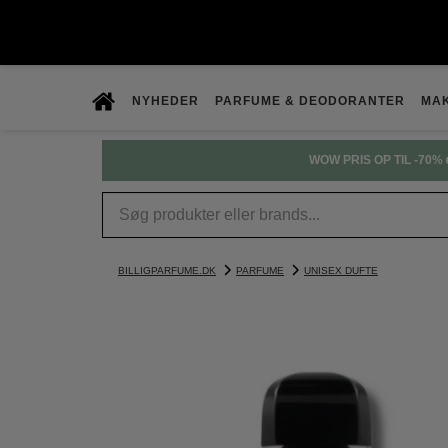
NYHEDER
PARFUME & DEODORANTER
MA
WOW PRIS OP TIL -70% 
BILLIGPARFUME.DK
PARFUME
UNISEX DUFTE