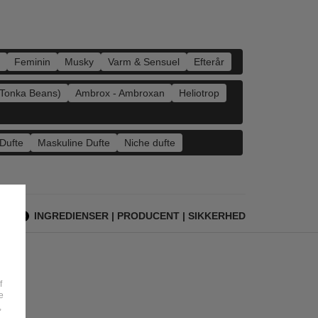
Feminin
Musky
Varm & Sensuel
Efterår
Tonka Beans)
Ambrox - Ambroxan
Heliotrop
Dufte
Maskuline Dufte
Niche dufte
INGREDIENSER | PRODUCENT | SIKKERHED
f
e
,