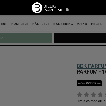
KEUP
HUDPLEJE
HÅRPLEJE
BARBERING
MÆND
HELSE
👉
BDK PARFU
PARFUM - 1
WOW PRISER >>
Hjælp os med din 