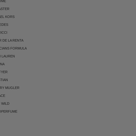
OME
ASTER
AEL KORS
EDES
RICCI
 DE LA RENTA
CIANS FORMULA
H LAUREN
NNA
FYER
TIAN
RRY MUGLER
ACE
 WILD
OPERFUME