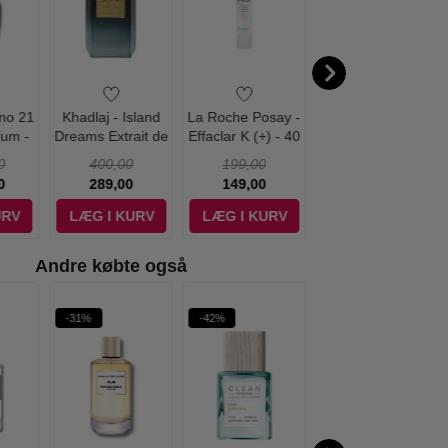
ino 21
Khadlaj - Island
La Roche Posay -
Khadlaj - Shiyaaka
fum -
Dreams Extrait de
Effaclar K (+) - 40
Snow Eau de
Parfum - 100 ml
ml
Parfum - 100 ml
0
400,00
199,00
450,00
0
289,00
149,00
279,00
URV
LÆG I KURV
LÆG I KURV
LÆG I KURV
Andre købte også
-31%
-42%
-18%