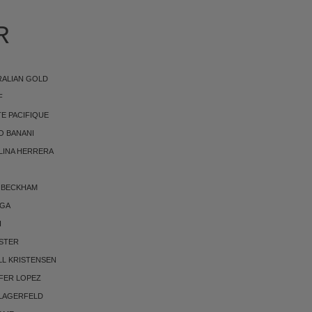
R
RALIAN GOLD
F
E PACIFIQUE
O BANANI
LINA HERRERA
 BECKHAM
RGA
I
STER
LL KRISTENSEN
FER LOPEZ
 LAGERFELD