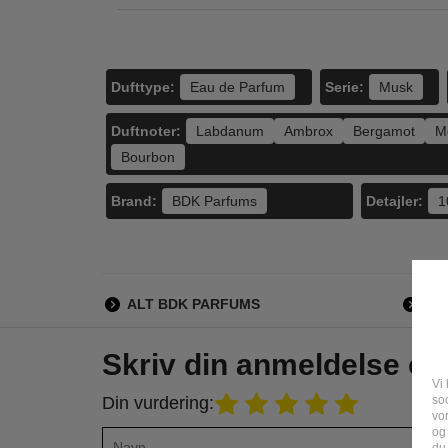
Dufttype:
Serie:
Eau de Parfum
Musk
Duftnoter:
Labdanum
Ambrox
Bergamot
M
Bourbon
Brand:
Detajler:
BDK Parfums
1
ALT BDK PARFUMS
AL
Skriv din anmeldelse o
Vi 
soc
Din vurdering:
vo
og
du 