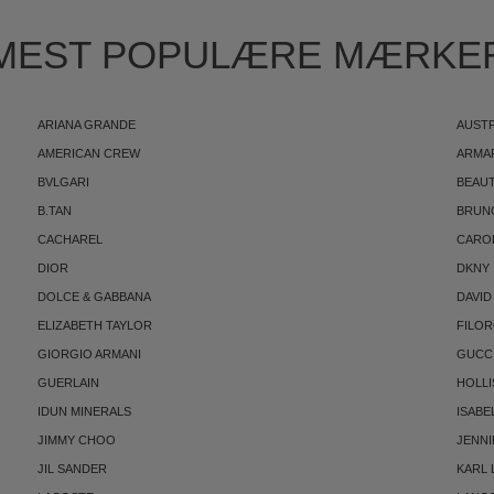
MEST POPULÆRE MÆRKE
ARIANA GRANDE
AUST
AMERICAN CREW
ARMA
BVLGARI
BEAUT
B.TAN
BRUN
CACHAREL
CARO
DIOR
DKNY
DOLCE & GABBANA
DAVID
ELIZABETH TAYLOR
FILO
GIORGIO ARMANI
GUCC
GUERLAIN
HOLLI
IDUN MINERALS
ISABE
JIMMY CHOO
JENNI
JIL SANDER
KARL