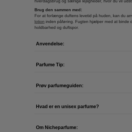
hverdagsbrug og særlige lejligheder, hvor du vil uds
Brug den sammen med:
Clean -
Xerjoff -
Al
For at forlænge duftens levetid på huden, kan du 
H2EAU Golden Citrus
Renaissance Eau
Ambe
lotion
inden påføring. Fugten hjælper med at binde d
Eau de Parfum - 100
de Parfum 100 ml
Eau
holdbarhed og duftspor.
850,00
1.895,00
ml
495,00
1.548,95
Anvendelse:
LÆG I KURV
LÆG I KURV
L
Parfume Tip:
Prøv parfumeguiden:
Hvad er en unisex parfume?
Om Nicheparfume: