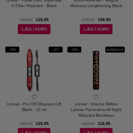
Loreal - False Lash Superstar
IDUN Minerals - Magna
X-Fiber Mascara - Black
Mascara Lengthening Black
159,00
128,95
170,00
158,95
LÆG I KURV
LÆG I KURV
-19%
-26%
LIFT
BORDEAUX
Loreal - Pro XXl Mascara Lift
Loreal - Volume Million
Black - 12 ml
Lashes Panorama All Night
Mascara Bordeaux
160,00
128,95
160,00
118,95