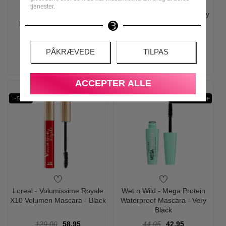
tjenester.
Clinique - High Impact
Loreal - Julekalender 24 Day
Mascara Black 01 - 8 ml
Advent Calendar 2024
245,00
138,95
1.199,00
848,95
PÅKRÆVEDE
TILPAS
LÆG I KURV
LÆG I KURV
ACCEPTER ALLE
-54%
WATER PROOF
Loreal - Volumissime Royale
Wet n Wild - Mega Protein
X10 Volumen Mascara - Black
Waterproof Mascara - Very
Black
129,00
58,95
44,95
42,95