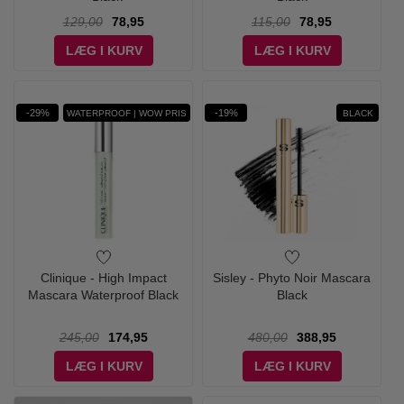
129,00
78,95
115,00
78,95
LÆG I KURV
LÆG I KURV
-29%
-19%
WATERPROOF | WOW PRIS
BLACK
Clinique - High Impact
Sisley - Phyto Noir Mascara
Mascara Waterproof Black
Black
245,00
174,95
480,00
388,95
LÆG I KURV
LÆG I KURV