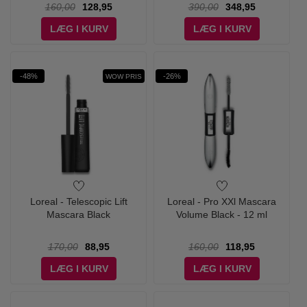
160,00
128,95
390,00
348,95
LÆG I KURV
LÆG I KURV
-48%
-26%
WOW PRIS
Loreal - Telescopic Lift
Loreal - Pro XXl Mascara
Mascara Black
Volume Black - 12 ml
170,00
88,95
160,00
118,95
LÆG I KURV
LÆG I KURV