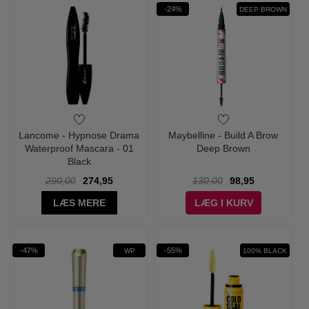
-24%
DEEP BROWN
Lancome - Hypnose Drama
Maybelline - Build A Brow
Waterproof Mascara - 01
Deep Brown
Black
290,00
274,95
130,00
98,95
LÆS MERE
LÆG I KURV
-47%
-55%
WP
100% BLACK