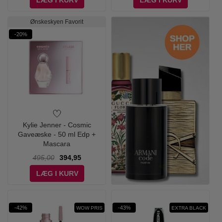
LÆG I KURV
LÆG I KURV
Ønskeskyen Favorit
-20%
Kylie Jenner - Cosmic
Gaveæske - 50 ml Edp +
Mascara
495,00
394,95
LÆG I KURV
-42%
-43%
WOW PRIS
EXTRA BLACK