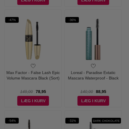
LÆG I KURV
LÆG I KURV
-47%
-36%
Max Factor - False Lash Epic
Loreal - Paradise Extatic
Volume Mascara Black (Sort)
Mascara Waterproof - Black
149,00
78,95
140,00
88,95
LÆG I KURV
LÆG I KURV
-54%
-31%
DARK CHOKOLATE