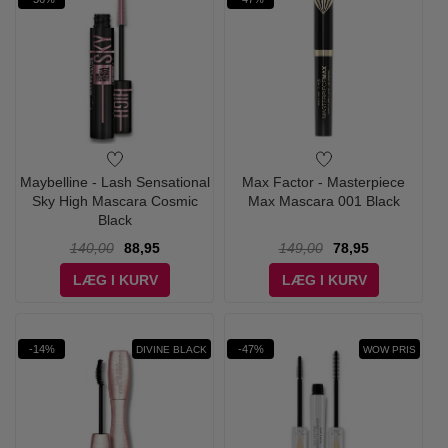
Maybelline - Lash Sensational
Max Factor - Masterpiece
Sky High Mascara Cosmic
Max Mascara 001 Black
Black
140,00
88,95
149,00
78,95
LÆG I KURV
LÆG I KURV
-14%
-47%
DIVINE BLACK
WOW PRIS