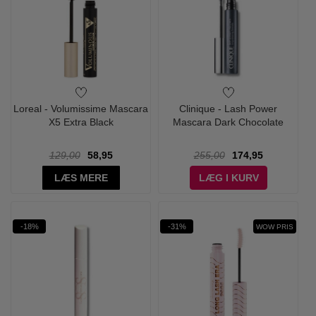
Loreal - Volumissime Mascara
Clinique - Lash Power
X5 Extra Black
Mascara Dark Chocolate
129,00
58,95
255,00
174,95
LÆS MERE
LÆG I KURV
-18%
-31%
WOW PRIS