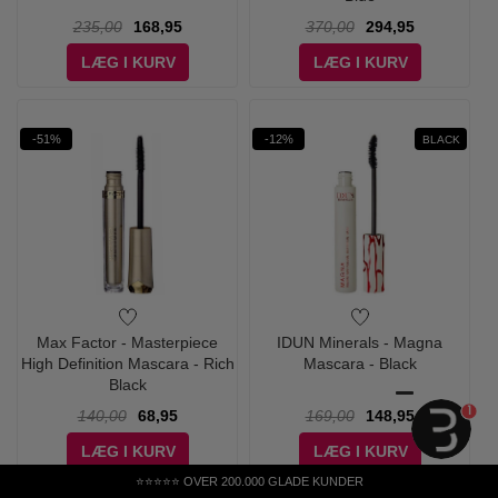
235,00
168,95
370,00
294,95
LÆG I KURV
LÆG I KURV
-51%
-12%
BLACK
Max Factor - Masterpiece
IDUN Minerals - Magna
High Definition Mascara - Rich
Mascara - Black
Black
1
140,00
68,95
169,00
148,95
LÆG I KURV
LÆG I KURV
⭐⭐⭐⭐⭐ OVER 200.000 GLADE KUNDER