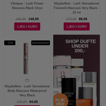
Clinique - Lash Power
Maybelline - Lash Sensationel
Mascara Black Onyx
Firework Mascara Very Black -
10 ml
245,00
148,95
179,00
88,95
LÆG I KURV
LÆG I KURV
-27%
WATERPROOF
Maybelline - Lash Sensational
Body Mascara Waterproof
Very Black
130,00
94,95