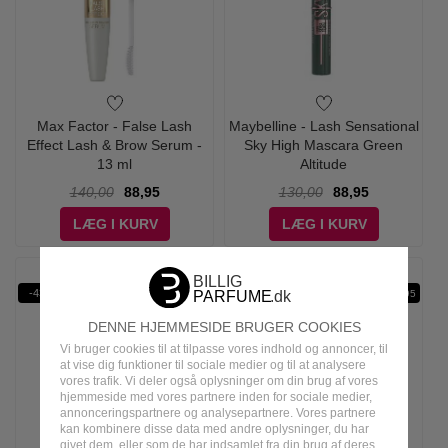
Max Factor - False Lash
Maybelline - Lash Sensational
Effect Lash & Brow Serum -
Sky High Mascara Green
13 ml
Altitude
140,00
88,95
130,00
88,95
LÆG I KURV
LÆG I KURV
-43%
-29%
WOW PRIS
VÆRDI 1295
DENNE HJEMMESIDE BRUGER COOKIES
Vi bruger cookies til at tilpasse vores indhold og annoncer, til
at vise dig funktioner til sociale medier og til at analysere
vores trafik. Vi deler også oplysninger om din brug af vores
hjemmeside med vores partnere inden for sociale medier,
annonceringspartnere og analysepartnere. Vores partnere
kan kombinere disse data med andre oplysninger, du har
givet dem, eller som de har indsamlet fra din brug af deres