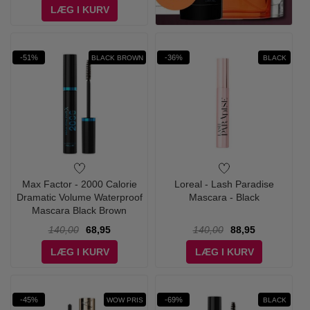
LÆG I KURV
-51%
-36%
BLACK BROWN
BLACK
Max Factor - 2000 Calorie
Loreal - Lash Paradise
Dramatic Volume Waterproof
Mascara - Black
Mascara Black Brown
140,00
68,95
140,00
88,95
LÆG I KURV
LÆG I KURV
-45%
-69%
WOW PRIS
BLACK