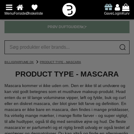
Menu
Forside
Ønskeliste
Gave
Login
Kurv
PRØV DUFTGUIDEN👉
BILLIGPARFUME.DK
PRODUCT TYPE - MASCARA
PRODUCT TYPE - MASCARA
Mascara kommer vi ikke uden om. Den er ikke til at undvære og
kan vist godt betegnes som et musthave makeup-produkt. Hvad
enten du er til lange voluminøse vipper, løft og fylde, buk og curl
eller en diskret mascara, der blot giver lidt farve og definition. En
mascara er ikke bare en mascara, den findes i mange prisklasser,
fra virkelig mange mærker, i mange flotte farver - og super vigtigt,
til alle hudtyper, også til dig med sensitive øjne og hud. De fleste
mascara'er er parfumefri og et rigtig bredt udvalg er også testet af
øjenlæger og dermatologer. Du kan altså og finde en allergivenlig