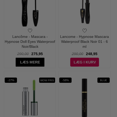
Lancõme - Mascara -
Lancome - Hypnose Mascara
Hypnose Doll Eyes Waterproof
Waterproof Black Noir 01 - 6
Noir/Black
ml
290,00
275,95
290,00
248,95
LÆS MERE
LÆG I KURV
-27%
-58%
WOW PRIS
BLUE