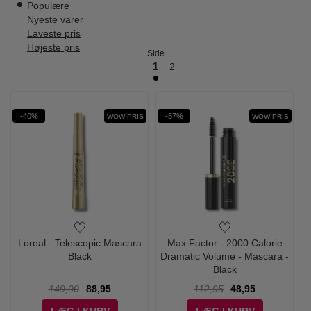
Populære
Nyeste varer
Laveste pris
Højeste pris
Side
1
2
-40%
-57%
WOW PRIS
WOW PRIS
Loreal - Telescopic Mascara
Max Factor - 2000 Calorie
Black
Dramatic Volume - Mascara -
Black
149,00
88,95
112,95
48,95