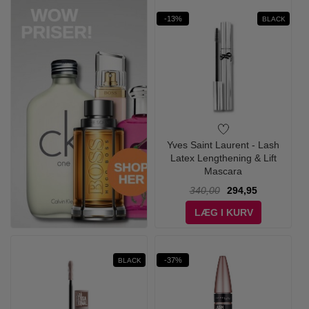
-13%
BLACK
Yves Saint Laurent - Lash
Latex Lengthening & Lift
Mascara
340,00
294,95
LÆG I KURV
-37%
BLACK