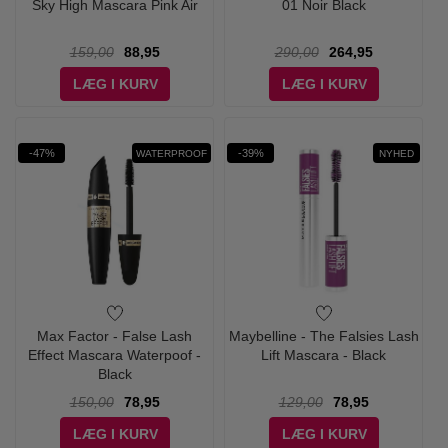
Sky High Mascara Pink Air
01 Noir Black
159,00
88,95
290,00
264,95
LÆG I KURV
LÆG I KURV
-47%
-39%
WATERPROOF
NYHED
Max Factor - False Lash
Maybelline - The Falsies Lash
Effect Mascara Waterpoof -
Lift Mascara - Black
Black
150,00
78,95
129,00
78,95
LÆG I KURV
LÆG I KURV