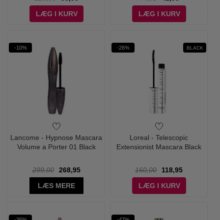
LÆG I KURV
LÆG I KURV
-10%
-26%
BLACK
Lancome - Hypnose Mascara
Loreal - Telescopic
Volume a Porter 01 Black
Extensionist Mascara Black
299,00
268,95
160,00
118,95
LÆS MERE
LÆG I KURV
-36%
-47%