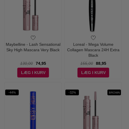
Maybelline - Lash Sensational
Loreal - Mega Volume
Sky High Mascara Very Black
Collagen Mascara 24H Extra
Black
130,00
74,95
155,00
88,95
LÆG I KURV
LÆG I KURV
-44%
-32%
BROWN