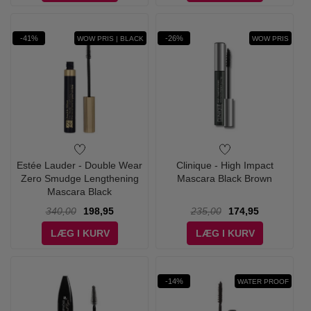
-41%
-26%
WOW PRIS | BLACK
WOW PRIS
Estée Lauder - Double Wear
Clinique - High Impact
Zero Smudge Lengthening
Mascara Black Brown
Mascara Black
340,00
198,95
235,00
174,95
LÆG I KURV
LÆG I KURV
-14%
WATER PROOF