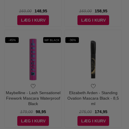
169,00
148,95
169,00
158,95
LÆG I KURV
LÆG I KURV
-45%
-36%
WP BLACK
Maybelline - Lash Sensationel
Elizabeth Arden - Standing
Firework Mascara Waterproof
Ovation Mascara Black - 8,5
Black
ml
179,00
98,95
275,00
174,95
LÆG I KURV
LÆG I KURV