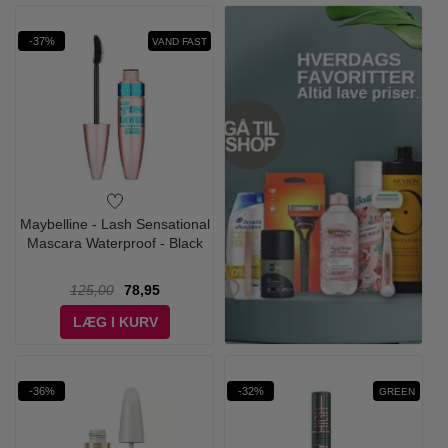
-37%
VAND FAST
Maybelline - Lash Sensational
Mascara Waterproof - Black
125,00
78,95
LÆG I KURV
-36%
-32%
GREEN