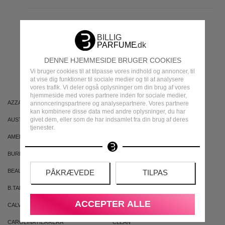
MEST POPULÆRE
DENNE HJEMMESIDE BRUGER COOKIES
MÆRKER
Vi bruger cookies til at tilpasse vores indhold og annoncer, til
at vise dig funktioner til sociale medier og til at analysere
vores trafik. Vi deler også oplysninger om din brug af vores
hjemmeside med vores partnere inden for sociale medier,
AZZARO
ARIANA GRANDE
annonceringspartnere og analysepartnere. Vores partnere
kan kombinere disse data med andre oplysninger, du har
givet dem, eller som de har indsamlet fra din brug af deres
AUSTRALIAN GOLD
AUSTRALIAN BODYCARE
tjenester.
AMERICAN CREW
ARMAF
BURBERRY
BVLGARI
BEAUTE PACIFIQUE
BADEANSTALTEN
PÅKRÆVEDE
TILPAS
B.TAN
BRUNO BANANI
ACCEPTER ALLE
CALVIN KLEIN
CACHAREL
CAROLINA HERRERA
CLEAN