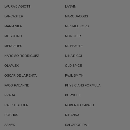
LAURA BIAGIOTTI
LANVIN
LANCASTER
MARC JACOBS
MARIA NILA
MICHAEL KORS
MOSCHINO
MONCLER
MERCEDES
M2 BEAUTE
NARCISO RODRIGUEZ
NINA RICCI
OLAPLEX
OLD SPICE
OSCAR DE LA RENTA
PAUL SMITH
PACO RABANNE
PHYSICIANS FORMULA
PRADA
PORSCHE
RALPH LAUREN
ROBERTO CAVALLI
ROCHAS
RIHANNA
SANEX
SALVADOR DALI