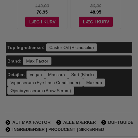
Black - 8 ml
Masca
149,00
80,00
78,95
48,95
V
LÆG I KURV
LÆG I KURV
Top Ingredienser:
Castor Oil (Ricinusolie)
Brand:
Max Factor
Detajler:
Vegan
Mascara
Sort (Black)
Vippeserum (Eye Lash Conditioner)
Makeup
Øjenbrynsserum (Brow Serum)
ALT MAX FACTOR
ALLE MÆRKER
DUFTGUIDE
INGREDIENSER | PRODUCENT | SIKKERHED