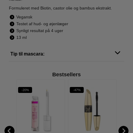
Formuleret med Biotin, castor olie og bambus ekstrakt.
Vegansk
Testet af hud- og øjenlæger
Synligt resultat på 4 uger
13 ml
Tip til mascara:
Bestsellers
-20%
-47%
-69%
ERPROOF