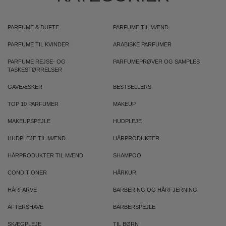
PARFUME & DUFTE
PARFUME TIL MÆND
PARFUME TIL KVINDER
ARABISKE PARFUMER
PARFUME REJSE- OG
PARFUMEPRØVER OG SAMPLES
TASKESTØRRELSER
GAVEÆSKER
BESTSELLERS
TOP 10 PARFUMER
MAKEUP
MAKEUPSPEJLE
HUDPLEJE
HUDPLEJE TIL MÆND
HÅRPRODUKTER
HÅRPRODUKTER TIL MÆND
SHAMPOO
CONDITIONER
HÅRKUR
HÅRFARVE
BARBERING OG HÅRFJERNING
AFTERSHAVE
BARBERSPEJLE
SKÆGPLEJE
TIL BØRN