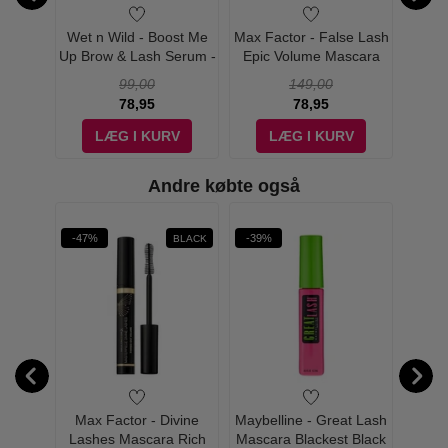
se Lash
Wet n Wild - Boost Me
Max Factor - False Lash
Max
ra
Up Brow & Lash Serum -
Epic Volume Mascara
Calori
ack
5 ml
Black (Sort)
Wate
99,00
149,00
78,95
78,95
V
LÆG I KURV
LÆG I KURV
Andre købte også
-47%
-39%
-50%
BLACK
Mascara
Max Factor - Divine
Maybelline - Great Lash
Ma
me 38
Lashes Mascara Rich
Mascara Blackest Black
Sens