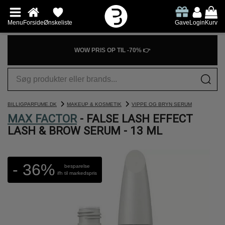
Menu
Forside
Ønskeliste
Gave
Login
Kurv
WOW PRIS OP TIL -70% 👉
BILLIGPARFUME.DK
MAKEUP & KOSMETIK
VIPPE OG BRYN SERUM
MAX FACTOR
- FALSE LASH EFFECT
LASH & BROW SERUM - 13 ML
- 36%
besparelse
ifh til markedspris