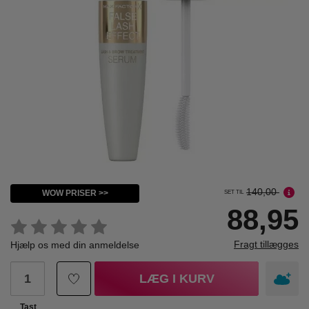
140,00
WOW PRISER >>
SET TIL
88,95
Fragt tillægges
Hjælp os med din anmeldelse
LÆG I KURV
Tast