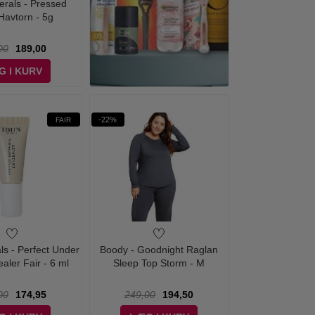
rals - Pressed
Havtorn - 5g
00
189,00
G I KURV
-22%
FAIR
ls - Perfect Under
Boody - Goodnight Raglan
aler Fair - 6 ml
Sleep Top Storm - M
00
174,95
249,00
194,50