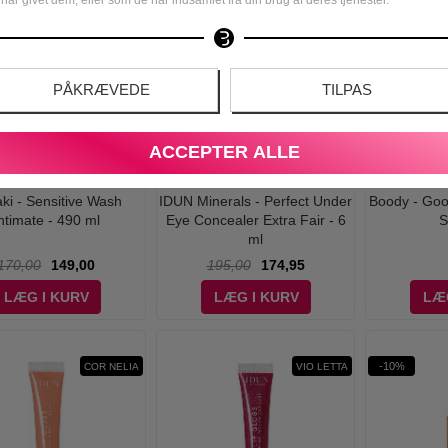
-10%
EXTRA FAIR
PÅKRÆVEDE
TILPAS
ACCEPTER ALLE
ki - Sensitive Wash
IDUN Minerals - Perfect Under
Boody - Goo
ntimate - 490 ml
Eye Concealer Extra Fair - 6
S
ml
170,00
149,00
195,00
174,95
LÆG I KURV
LÆG I KURV
LÆ
-10%
COR NELIA
VIO LETTA