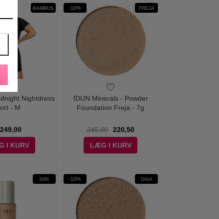
-10%
BAMBUS
FREJA
dnight Nightdress
IDUN Minerals - Powder
ort - M
Foundation Freja - 7g
249,00
245,00
220,50
G I KURV
LÆG I KURV
-10%
SIRI
DISA