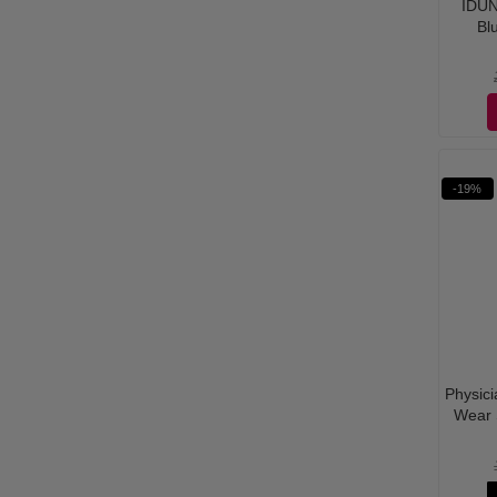
IDUN
Bl
-19%
Physici
Wear S