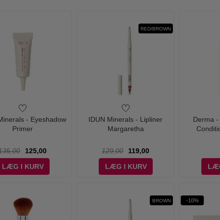
RED/BROWN
inerals - Eyeshadow
IDUN Minerals - Lipliner
Derma - 
Primer
Margaretha
Conditi
135,00
125,00
129,00
119,00
LÆG I KURV
LÆG I KURV
LÆ
-10%
BROWN