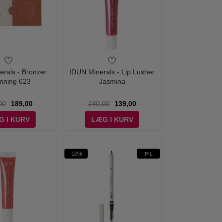
erals - Bronzer
IDUN Minerals - Lip Lusher
mning 623
Jasmina
00
189,00
149,00
139,00
G I KURV
LÆG I KURV
-10%
PIL