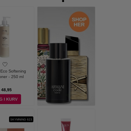
Eco Softening
oner - 250 ml
48,95
G I KURV
SKYMNING 623