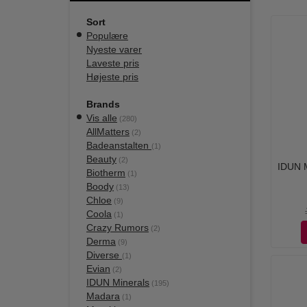
Sort
Populære
Nyeste varer
Laveste pris
Højeste pris
Brands
Vis alle
(280)
AllMatters
(2)
Badeanstalten
(1)
Beauty
(2)
IDUN M
Biotherm
(1)
Boody
(13)
Chloe
(9)
Coola
(1)
Crazy Rumors
(2)
Derma
(9)
Diverse
(1)
Evian
(2)
IDUN Minerals
(195)
Madara
(1)