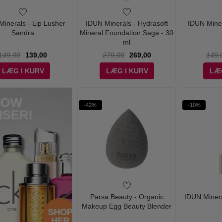
inerals - Lip Lusher
IDUN Minerals - Hydrasoft
IDUN Miner
Sandra
Mineral Foundation Saga - 30
ml
149,00
139,00
279,00
269,00
149,
LÆG I KURV
LÆG I KURV
LÆ
-42%
-10%
Parsa Beauty - Organic
IDUN Mineral
Makeup Egg Beauty Blender