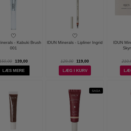
nerals - Kabuki Brush
IDUN Minerals - Lipliner Ingrid
IDUN Min
001
Sky
150,00
139,00
129,00
119,00
210,
LÆS MERE
LÆG I KURV
LÆ
SAGA