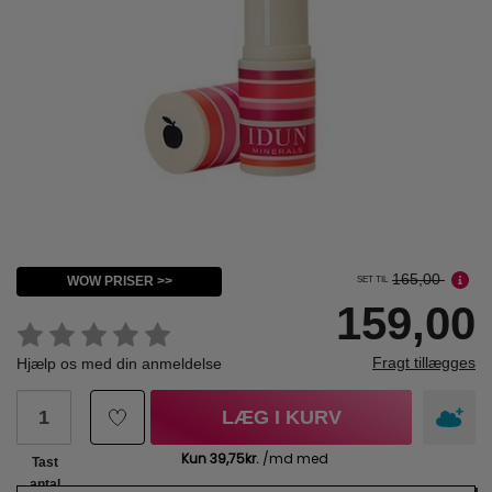
165,00
WOW PRISER >>
SET TIL
159,00
Fragt tillægges
Hjælp os med din anmeldelse
LÆG I KURV
Tast
antal