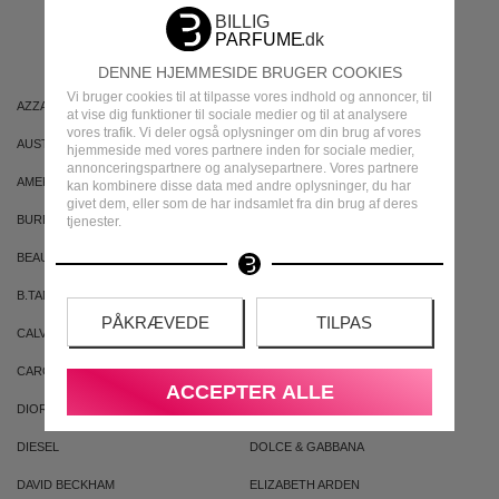
MÆRKER
DENNE HJEMMESIDE BRUGER COOKIES
Vi bruger cookies til at tilpasse vores indhold og annoncer, til
AZZARO
ARIANA GRANDE
at vise dig funktioner til sociale medier og til at analysere
vores trafik. Vi deler også oplysninger om din brug af vores
AUSTRALIAN GOLD
AUSTRALIAN BODYCARE
hjemmeside med vores partnere inden for sociale medier,
annonceringspartnere og analysepartnere. Vores partnere
AMERICAN CREW
ARMAF
kan kombinere disse data med andre oplysninger, du har
givet dem, eller som de har indsamlet fra din brug af deres
BURBERRY
BVLGARI
tjenester.
BEAUTE PACIFIQUE
BADEANSTALTEN
B.TAN
BRUNO BANANI
PÅKRÆVEDE
TILPAS
CALVIN KLEIN
CACHAREL
CAROLINA HERRERA
CLEAN
ACCEPTER ALLE
DIOR
DKNY
DIESEL
DOLCE & GABBANA
DAVID BECKHAM
ELIZABETH ARDEN