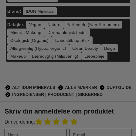
Brand:
IDUN Minerals
Detajler:
Vegan
Nature
Parfumefri (Non-Perfumed)
Mineral Makeup
Dermatologisk testet
Økologisk (Organic)
Læbestift/Lip Stick
Allergivenlig (Hypoallergenic)
Clean Beauty
Beige
Makeup
Bæredygtig (Miljøvenlig)
Læbepleje
ALT IDUN MINERALS
ALLE MÆRKER
DUFTGUIDE
INGREDIENSER | PRODUCENT | SIKKERHED
Skriv din anmeldelse om produktet
Din vurdering: