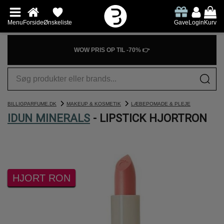
Menu
Forside
Ønskeliste
Gave
Login
Kurv
WOW PRIS OP TIL -70% 👉
BILLIGPARFUME.DK
MAKEUP & KOSMETIK
LÆBEPOMADE & PLEJE
IDUN MINERALS
- LIPSTICK HJORTRON
HJORT RON