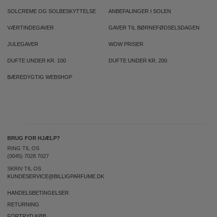
SOLCREME OG SOLBESKYTTELSE
ANBEFALINGER I SOLEN
VÆRTINDEGAVER
GAVER TIL BØRNEFØDSELSDAGEN
JULEGAVER
WOW PRISER
DUFTE UNDER KR. 100
DUFTE UNDER KR. 200
BÆREDYGTIG WEBSHOP
BRUG FOR HJÆLP?
RING TIL OS
(0045) 7028 7027
SKRIV TIL OS
KUNDESERVICE@BILLIGPARFUME.DK
HANDELSBETINGELSER
RETURNING
FORTRYD KØB