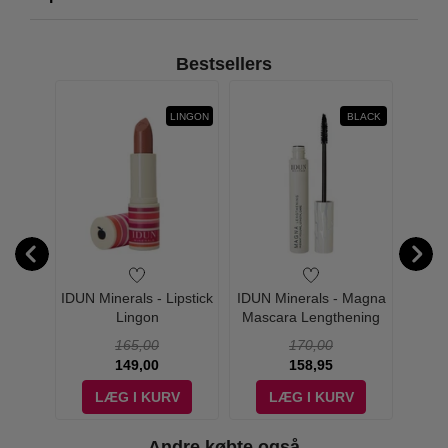
Bestsellers
SAGA
LINGON
BLACK
ineral
IDUN Minerals - Lipstick
IDUN Minerals - Magna
IDUN
n Saga
Lingon
Mascara Lengthening
Ma
Black
165,00
170,00
149,00
158,95
V
LÆG I KURV
LÆG I KURV
Andre købte også