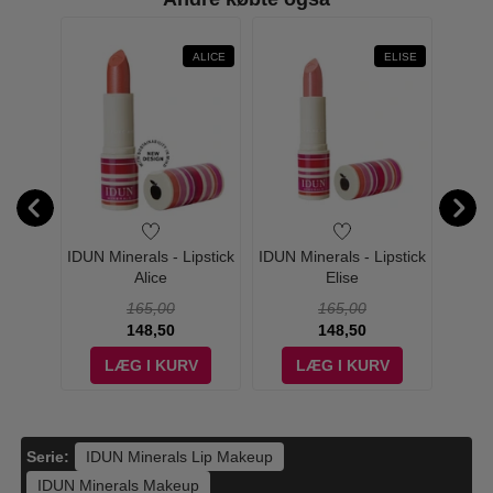
ALICE
ELISE
 -
IDUN Minerals - Lipstick
IDUN Minerals - Lipstick
IDUN M
Pink
Alice
Elise
 ml
165,00
165,00
148,50
148,50
V
LÆG I KURV
LÆG I KURV
Serie:
IDUN Minerals Lip Makeup
IDUN Minerals Makeup